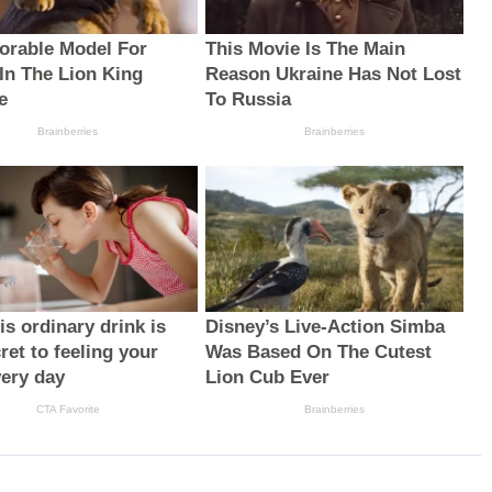
orable Model For
This Movie Is The Main
In The Lion King
Reason Ukraine Has Not Lost
e
To Russia
Brainberries
Brainberries
s ordinary drink is
Disney’s Live-Action Simba
ret to feeling your
Was Based On The Cutest
very day
Lion Cub Ever
CTA Favorite
Brainberries