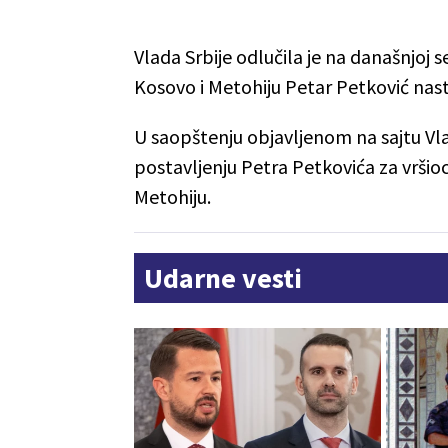
Vlada Srbije odlučila je na današnjoj s
Kosovo i Metohiju Petar Petković nast
U saopštenju objavljenom na sajtu Vlad
postavljenju Petra Petkovića za vršio
Metohiju.
Udarne vesti