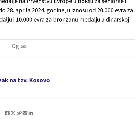
medalje na Prvenstvu Evrope u boksu za seniorke i
 28. aprila 2024. godine, u iznosu od 20.000 evra za
alju i 10.000 evra za bronzanu medalju u dinarskoj
zak na tzv. Kosovo