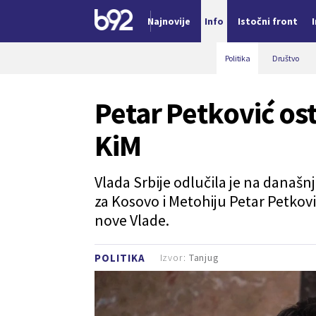
Najnovije
Info
Istočni front
Nova vest
Politika
Društvo
Petar Petković ost
KiM
Vlada Srbije odlučila je na današnj
za Kosovo i Metohiju Petar Petkovi
nove Vlade.
Izvor:
Tanjug
POLITIKA