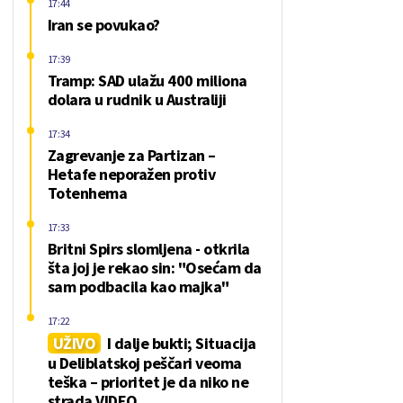
17:44
Iran se povukao?
17:39
Tramp: SAD ulažu 400 miliona
dolara u rudnik u Australiji
17:34
Zagrevanje za Partizan –
Hetafe neporažen protiv
Totenhema
17:33
Britni Spirs slomljena - otkrila
šta joj je rekao sin: "Osećam da
sam podbacila kao majka"
17:22
UŽIVO
I dalje bukti; Situacija
u Deliblatskoj peščari veoma
teška – prioritet je da niko ne
strada VIDEO