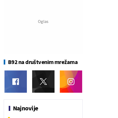
B92 na društvenim mrežama
Najnovije