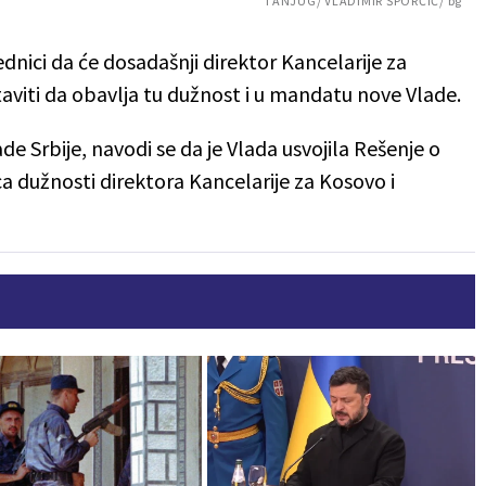
TANJUG/ VLADIMIR ŠPORČIĆ/ bg
ednici da će dosadašnji direktor Kancelarije za
aviti da obavlja tu dužnost i u mandatu nove Vlade.
e Srbije, navodi se da je Vlada usvojila Rešenje o
ca dužnosti direktora Kancelarije za Kosovo i