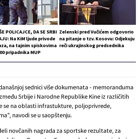
ŠE POLICAJCE, DA SE SRBI
Zelenski pred Vučićem odgovorio
JU: Na KiM ljude privode
na pitanje o tzv. Kosovu: Odjekuju
za, na tajnim spiskovima
reči ukrajinskog predsednika
200 pripadnika MUP
na današnjoj sednici više dokumenata - memoranduma
zmeđu Srbije i Narodne Republike Kine iz različitih
se na oblasti infrastukture, poljoprivrede,
zma", navodi se u saopštenju.
dodeli novčanih nagrada za sportske rezultate, za