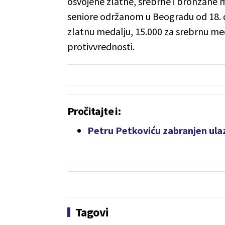
osvojene zlatne, srebrne i bronzane 
seniore održanom u Beogradu od 18. do
zlatnu medalju, 15.000 za srebrnu med
protivvrednosti.
Pročitajte i:
Petru Petkoviću zabranjen ula
Tagovi