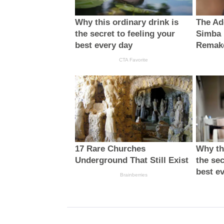
Why this ordinary drink is
The Ad
the secret to feeling your
Simba 
best every day
Remak
CTA Favorite
17 Rare Churches
Why thi
Underground That Still Exist
the sec
best e
Brainberries