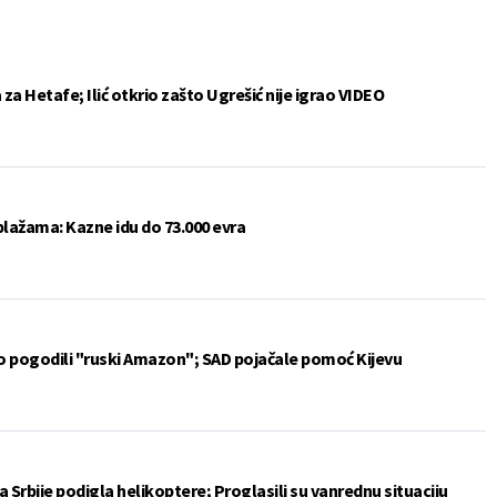
a Hetafe; Ilić otkrio zašto Ugrešić nije igrao VIDEO
plažama: Kazne idu do 73.000 evra
vo pogodili "ruski Amazon"; SAD pojačale pomoć Kijevu
 Srbije podigla helikoptere; Proglasili su vanrednu situaciju