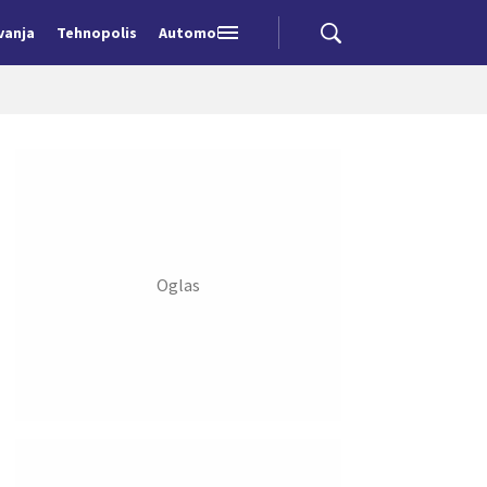
vanja
Tehnopolis
Automobili