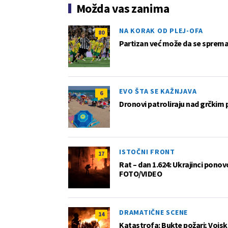
Možda vas zanima
NA KORAK OD PLEJ-OFA
80
Partizan već može da se sprema z
EVO ŠTA SE KAŽNJAVA
6
Dronovi patroliraju nad grčkim 
ISTOČNI FRONT
17
Rat – dan 1.624: Ukrajinci pono
FOTO/VIDEO
DRAMATIČNE SCENE
14
Katastrofa: Bukte požari; Vojska