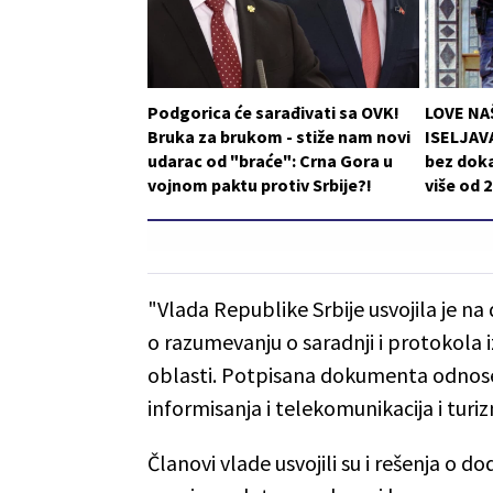
Podgorica će sarađivati sa OVK!
LOVE NA
Bruka za brukom - stiže nam novi
ISELJAVA
udarac od "braće": Crna Gora u
bez doka
vojnom paktu protiv Srbije?!
više od 
"Vlada Republike Srbije usvojila je 
o razumevanju o saradnji i protokola i
oblasti. Potpisana dokumenta odnose 
informisanja i telekomunikacija i turi
Članovi vlade usvojili su i rešenja o 