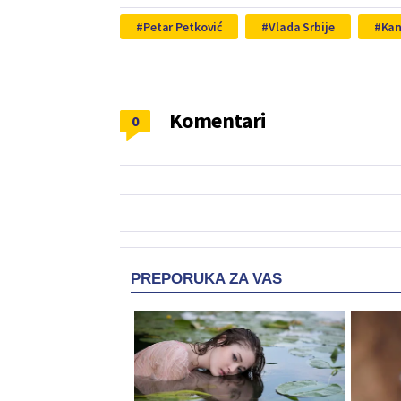
Petar Petković
Vlada Srbije
Kan
Komentari
0
PREPORUKA ZA VAS