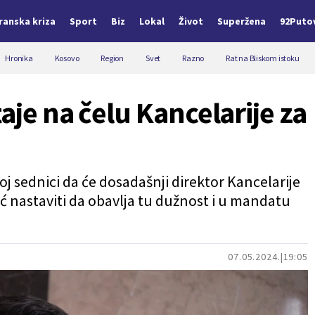
Iranska kriza
Sport
Biz
Lokal
Život
Superžena
92Puto
Hronika
Kosovo
Region
Svet
Razno
Rat na Bliskom istoku
aje na čelu Kancelarije za
oj sednici da će dosadašnji direktor Kancelarije
ć nastaviti da obavlja tu dužnost i u mandatu
07.05.2024.
19:05