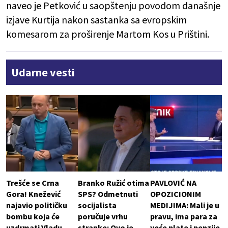
naveo je Petković u saopštenju povodom današnje
izjave Kurtija nakon sastanka sa evropskim
komesarom za proširenje Martom Kos u Prištini.
Udarne vesti
Trešće se Crna
Branko Ružić otima
PAVLOVIĆ NA
Gora! Knežević
SPS? Odmetnuti
OPOZICIONIM
najavio političku
socijalista
MEDIJIMA: Mali je u
bombu koja će
poručuje vrhu
pravu, ima para za
uzdrmati Vladu
stranke: Ovo je
veće plate i penzije