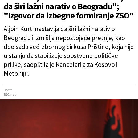
da širi lažni narativ o Beogradu";
"Izgovor da izbegne formiranje ZSO"
Aljbin Kurti nastavlja da širi lažni narativ o
Beogradu i izmišlja nepostojeće pretnje, kao
deo sada već izbornog cirkusa Prištine, koja nije
u stanju da stabilizuje sopstvene političke
prilike, saopštila je Kancelarija za Kosovo i
Metohiju.
Izvor:
B92.net