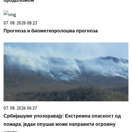
бродоломом
07. 08. 2026 08:23
Прогноза и биометеоролошка прогноза
07. 08. 2026 06:37
Србијашуме упозоравају: Екстремна опасност од
пожара, један опушак може направити огромну