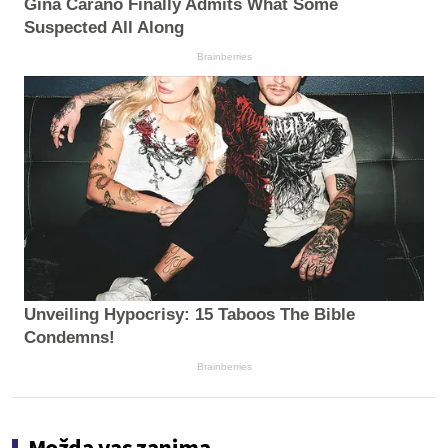
Gina Carano Finally Admits What Some
Suspected All Along
Brainberries
Unveiling Hypocrisy: 15 Taboos The Bible
Condemns!
Brainberries
Možda vas zanima