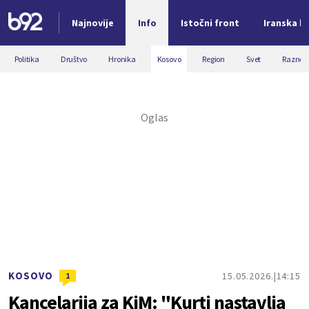
Najnovije
Info
Istočni front
Iranska kr
Nova vest
Politika
Društvo
Hronika
Kosovo
Region
Svet
Razno
KOSOVO
15.05.2026.
14:15
1
Kancelarija za KiM: "Kurti nastavlja