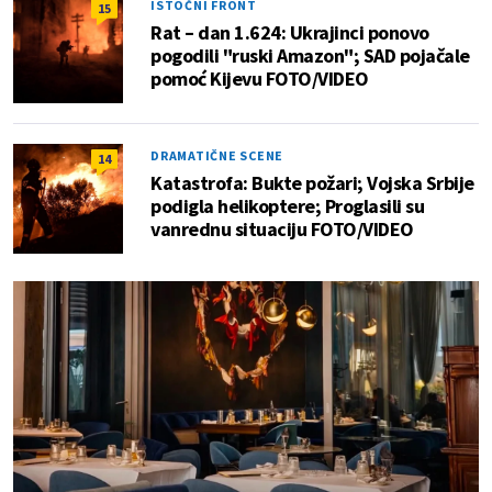
ISTOČNI FRONT
15
Rat – dan 1.624: Ukrajinci ponovo
pogodili "ruski Amazon"; SAD pojačale
pomoć Kijevu FOTO/VIDEO
DRAMATIČNE SCENE
14
Katastrofa: Bukte požari; Vojska Srbije
podigla helikoptere; Proglasili su
vanrednu situaciju FOTO/VIDEO