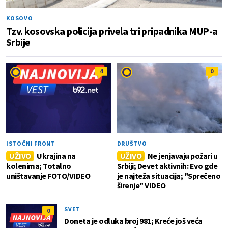
KOSOVO
Tzv. kosovska policija privela tri pripadnika MUP-a
Srbije
4
0
ISTOČNI FRONT
DRUŠTVO
UŽIVO
Ukrajina na
UŽIVO
Ne jenjavaju požari u
kolenima; Totalno
Srbiji; Devet aktivnih: Evo gde
uništavanje FOTO/VIDEO
je najteža situacija; "Sprečeno
širenje" VIDEO
SVET
0
Doneta je odluka broj 981; Kreće još veća