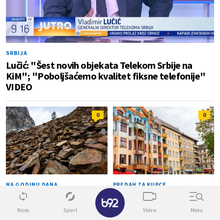
SRBIJA
Lučić: "Šest novih objekata Telekom Srbije na
KiM"; "Poboljšaćemo kvalitet fiksne telefonije"
VIDEO
0
0
NA GODINU DANA
PREDAH ZA KUPCE
✕
Amerika povlači ručnu:
Usporava rast cena
Zabranjen izvoz "crne mase"
nekretnina u Nemačkoj – evo
Novo
Sport
Video
Menu
gde su stanovi pojeftinili