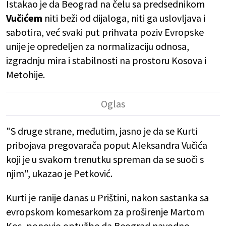
Istakao je da Beograd na čelu sa predsednikom
Vučićem
niti beži od dijaloga, niti ga uslovljava i
sabotira, već svaki put prihvata poziv Evropske
unije je opredeljen za normalizaciju odnosa,
izgradnju mira i stabilnosti na prostoru Kosova i
Metohije.
"S druge strane, međutim, jasno je da se Kurti
pribojava pregovarača poput Aleksandra Vučića
koji je u svakom trenutku spreman da se suoči s
njim", ukazao je Petković.
Kurti je ranije danas u Prištini, nakon sastanka sa
evropskom komesarkom za proširenje Martom
Kos, ponovio optužbe da Beograd navodno