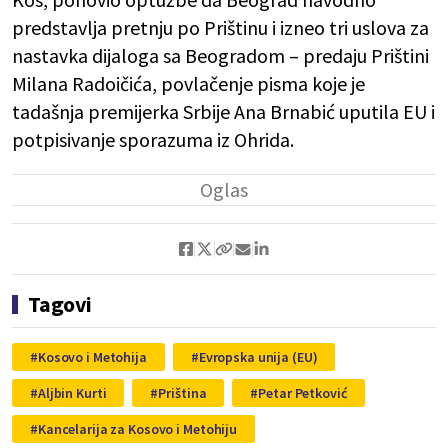
predstavlja pretnju po Prištinu i izneo tri uslova za
nastavka dijaloga sa Beogradom – predaju Prištini
Milana Radoičića, povlačenje pisma koje je
tadašnja premijerka Srbije Ana Brnabić uputila EU i
potpisivanje sporazuma iz Ohrida.
Tagovi
Kosovo i Metohija
Evropska unija (EU)
Aljbin Kurti
Priština
Petar Petković
Kancelarija za Kosovo i Metohiju