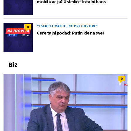
mobilizacija? Uslediće totalni haos
"ISCRPLJIVANJE, NE PREGOVORI"
0
Cure tajni podaci: Putin ide na sve!
Biz
0