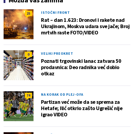
ISTOČNI FRONT
25
Rat – dan 1.623: Dronovi i rakete nad
Ukrajinom, Moskva udara sve jače; Broj
mrtvih raste FOTO/VIDEO
VELIKI PREOKRET
0
Poznati trgovinski lanac zatvara 50
prodavnica: Deo radnika već dobio
otkaz
NA KORAK OD PLEJ-OFA
74
Partizan već može da se sprema za
Hetafe; Ilić otkrio zašto Ugrešić nije
igrao VIDEO