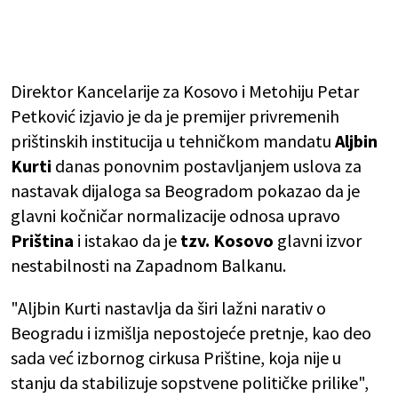
Direktor Kancelarije za Kosovo i Metohiju Petar
Petković izjavio je da je premijer privremenih
prištinskih institucija u tehničkom mandatu
Aljbin
Kurti
danas ponovnim postavljanjem uslova za
nastavak dijaloga sa Beogradom pokazao da je
glavni kočničar normalizacije odnosa upravo
Priština
i istakao da je
tzv. Kosovo
glavni izvor
nestabilnosti na Zapadnom Balkanu.
"Aljbin Kurti nastavlja da širi lažni narativ o
Beogradu i izmišlja nepostojeće pretnje, kao deo
sada već izbornog cirkusa Prištine, koja nije u
stanju da stabilizuje sopstvene političke prilike",