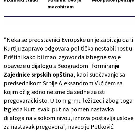
mazohizam
"Neka se predstavnici Evropske unije zapitaju da li
Kurtiju zapravo odgovara politička nestabilnost u
Prištini kako bi imao izgovor da izbegne svoje
obaveze u dijalogu s Beogradom i formiranj
e
Zajednice srpskih opština
, kao i suočavanje sa
predsednikom Srbije Aleksandrom Vučićem sa
kojim očigledno ne sme da sedne za isti
pregovarački sto. U tom grmu leži zec i zbog toga
izgleda Kurti svaki put na pomen nastavka
dijaloga na visokom nivou, iznova postavlja uslove
za nastavak pregovora", naveo je Petković.