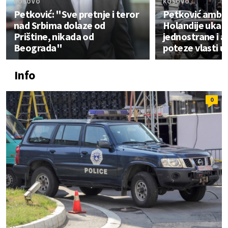
KOSOVO
KOSOVO
Petković: "Sve pretnje i teror
Petković amba
nad Srbima dolaze od
Holandije ukaz
Prištine, nikada od
jednostrane i a
Beograda"
poteze vlasti u 
Info
0