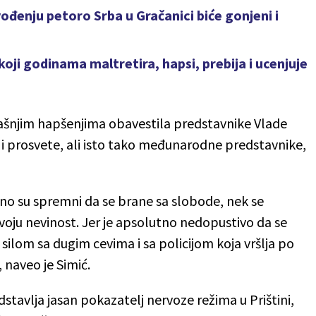
ivođenju petoro Srba u Gračanici biće gonjeni i
koji godinama maltretira, hapsi, prebija i ucenjuje
anašnjim hapšenjima obavestila predstavnike Vlade
a i prosvete, ali isto tako međunarodne predstavnike,
utno su spremni da se brane sa slobode, nek se
svoju nevinost. Jer je apsolutno nedopustivo da se
silom sa dugim cevima i sa policijom koja vršlja po
naveo je Simić.
dstavlja jasan pokazatelj nervoze režima u Prištini,