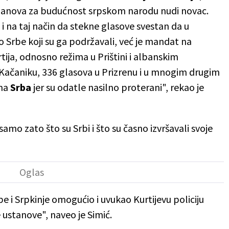
lanova za budućnost srpskom narodu nudi novac.
 i na taj način da stekne glasove svestan da u
o Srbe koji su ga podržavali, već je mandat na
ija, odnosno režima u Prištini i albanskim
 Kačaniku, 336 glasova u Prizrenu i u mnogim drugim
ema
Srba
jer su odatle nasilno proterani", rekao je
mo zato što su Srbi i što su časno izvršavali svoje
be i Srpkinje omogućio i uvukao Kurtijevu policiju
ustanove", naveo je Simić.