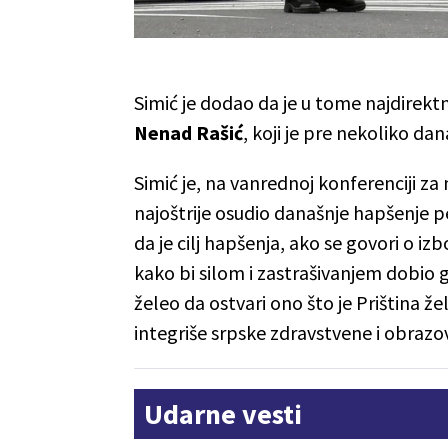
Simić je dodao da je u tome najdirektn
Nenad Rašić
, koji je pre nekoliko dan
Simić je, na vanrednoj konferenciji za
najoštrije osudio današnje hapšenje p
da je cilj hapšenja, ako se govori o 
kako bi silom i zastrašivanjem dobio
želeo da ostvari ono što je Priština že
integriše srpske zdravstvene i obrazo
Udarne vesti