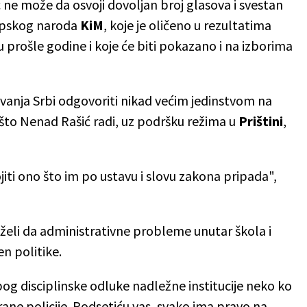
ić ne može da osvoji dovoljan broj glasova i svestan
srpskog naroda
KiM
, koje je oličeno u rezultatima
 prošle godine i koje će biti pokazano i na izborima
vanja Srbi odgovoriti nikad većim jedinstvom na
o što Nenad Rašić radi, uz podršku režima u
Prištini
,
vojiti ono što im po ustavu i slovu zakona pripada",
želi da administrativne probleme unutar škola i
n politike.
zbog disciplinske odluke nadležne institucije neko ko
rane policije. Podsetiću vas, svako ima pravo na