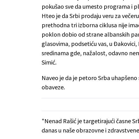
pokušao sve da umesto programa i p
Hteo je da Srbi prodaju veru za večeru
prethodna tri izborna ciklusa nije ima
poklon dobio od strane albanskih part
glasovima, podsetiću vas, u Đakovici,
sredinama gde, nažalost, odavno n
Simić.
Naveo je da je petoro Srba uhapšeno sa
obaveze.
"Nenad Rašić je targetirajući časne Sr
danas u naše obrazovne i zdravstvene 