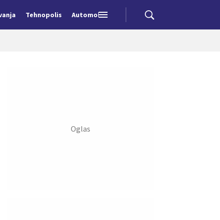
vanja
Tehnopolis
Automobili