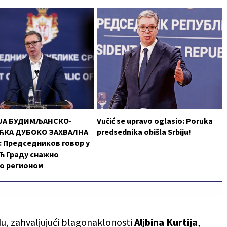
ЈА БУДИМЉАНСКО-
Vučić se upravo oglasio: Poruka
КА ДУБОКО ЗАХВАЛНА
predsednika obišla Srbiju!
 Председников говор у
ћ Граду снажно
о регионом
u, zahvaljujući blagonaklonosti
Aljbina Kurtija
,