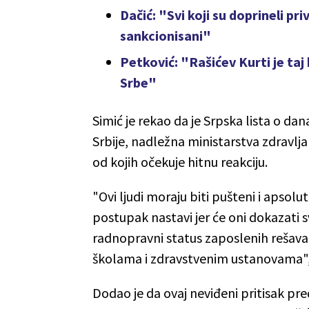
Dačić: "Svi koji su doprineli pr
sankcionisani"
Petković: "Rašićev Kurti je taj 
Srbe"
Simić je rekao da je Srpska lista o d
Srbije, nadležna ministarstva zdravlj
od kojih očekuje hitnu reakciju.
"Ovi ljudi moraju biti pušteni i apsol
postupak nastavi jer će oni dokazati 
radnopravni status zaposlenih rešava 
školama i zdravstvenim ustanovama", 
Dodao je da ovaj neviđeni pritisak pre