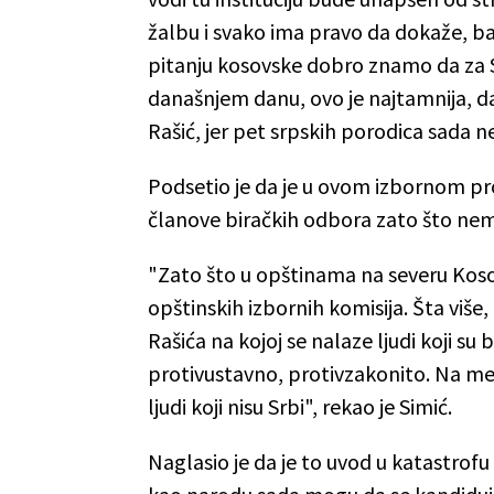
žalbu i svako ima pravo da dokaže, bar
pitanju kosovske dobro znamo da za S
današnjem danu, ovo je najtamnija, d
Rašić, jer pet srpskih porodica sada ne
Podsetio je da je u ovom izbornom p
članove biračkih odbora zato što ne
"Zato što u opštinama na severu Kos
opštinskih izbornih komisija. Šta više
Rašića na kojoj se nalaze ljudi koji su
protivustavno, protivzakonito. Na mes
ljudi koji nisu Srbi", rekao je Simić.
Naglasio je da je to uvod u katastrofu