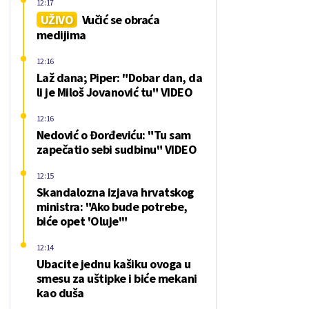
12:17
UŽIVO
Vučić se obraća
medijima
12:16
Laž dana; Piper: "Dobar dan, da
li je Miloš Jovanović tu" VIDEO
12:16
Nedović o Đorđeviću: "Tu sam
zapečatio sebi sudbinu" VIDEO
12:15
Skandalozna izjava hrvatskog
ministra: "Ako bude potrebe,
biće opet 'Oluje'"
12:14
Ubacite jednu kašiku ovoga u
smesu za uštipke i biće mekani
kao duša