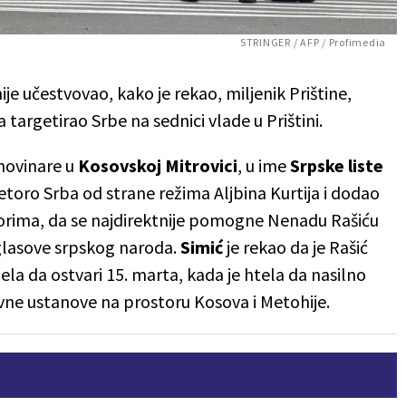
STRINGER / AFP / Profimedia
ije učestvovao, kako je rekao, miljenik Prištine,
a targetirao Srbe na sednici vlade u Prištini.
 novinare u
Kosovskoj Mitrovici
, u ime
Srpske liste
etoro Srba od strane režima Aljbina Kurtija i dodao
izborima, da se najdirektnije pomogne Nenadu Rašiću
 glasove srpskog naroda.
Simić
je rekao da je Rašić
lela da ostvari 15. marta, kada je htela da nasilno
vne ustanove na prostoru Kosova i Metohije.