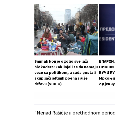
Snimak koji je ogolio sve laži
ЕПАРХИ
blokadera: Zaklinjali se da nemaju
НИКШИЋ
veze sa politikom, a sada postali
ВУЧИЋУ:
skupljači jeftinih poena i ruše
Мркоњи
državu (VIDEO)
одјекну
"Nenad Rašić je u prethodnom period