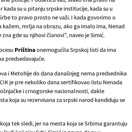
 kada su u pitanju srpske institucije, kada su u
rbe to pravo prosto ne važi. I kada govorimo o
a kažem, mrlja na obrazu, ako ga imalo ima, Nenad
 zna gde su njihovi članovi", naveo je Simić.
rocesu
Priština
onemogućila Srpskoj listi da ima
ma predsedavajuće.
ova i Metohije do dana današnjeg nema predsednika
, CIK je pre nekoliko dana sertifikovao listu Nenada
 bošnjačke i crnogorske nacionalnosti, dakle
ta koja su rezervisana za srpski narod kandiduju se
 koja tek sledi, jer na mesta koja se Srbima garantuju