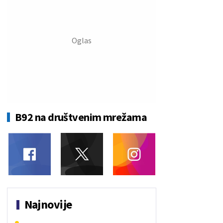
B92 na društvenim mrežama
Najnovije