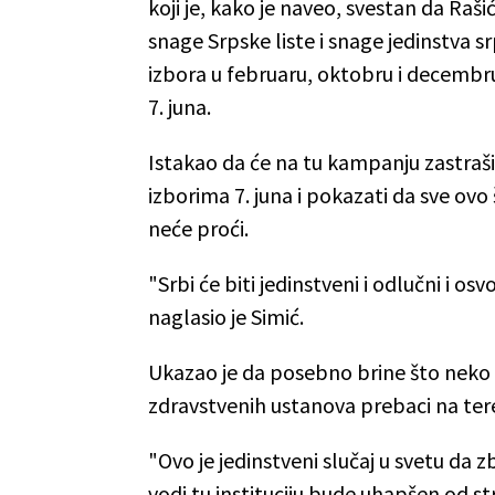
koji je, kako je naveo, svestan da Raš
snage Srpske liste i snage jedinstva 
izbora u februaru, oktobru i decembru
7. juna.
Istakao da će na tu kampanju zastraši
izborima 7. juna i pokazati da sve ov
neće proći.
"Srbi će biti jedinstveni i odlučni i os
naglasio je Simić.
Ukazao je da posebno brine što neko 
zdravstvenih ustanova prebaci na tere
"Ovo je jedinstveni slučaj u svetu da 
vodi tu instituciju bude uhapšen od st