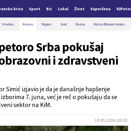
Iranska kriza
Sport
Biz
Lokal
Život
Superžena
92Puto
Hronika
Kosovo
Region
Svet
Razno
Rat na Bliskom istoku
 petoro Srba pokušaj
obrazovni i zdravstveni
r Simić izjavio je da je današnje hapšenje
zborima 7. juna, već je reč o pokušaju da se
tveni sektor na KiM.
19.05.2026.
20:31