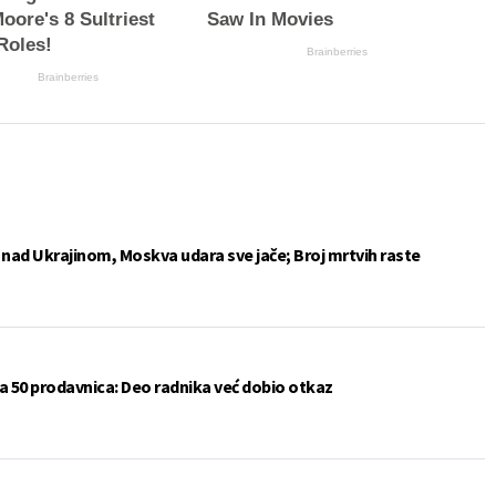
oore's 8 Sultriest
Saw In Movies
Roles!
Brainberries
Brainberries
e nad Ukrajinom, Moskva udara sve jače; Broj mrtvih raste
a 50 prodavnica: Deo radnika već dobio otkaz