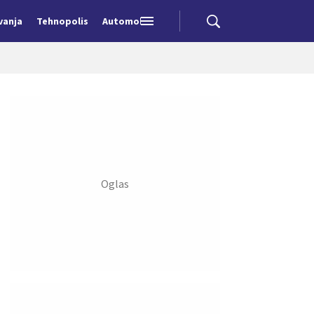
vanja
Tehnopolis
Automobili