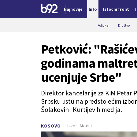
Najnovije
Info
Istočni front
Nova vest
Politika
Društvo
Petković: "Rašićev 
godinama maltretir
ucenjuje Srbe"
Direktor kancelarije za KiM Petar P
Srpsku listu na predstojećim izbo
Šolakovih i Kurtijevih medija.
Izvor:
Mediji
KOSOVO