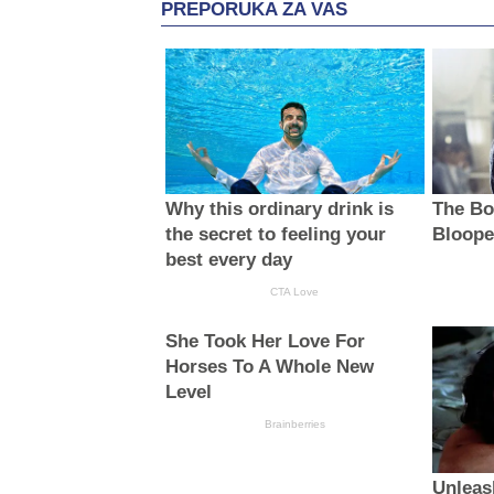
PREPORUKA ZA VAS
Why this ordinary drink is
The Bo
the secret to feeling your
Bloope
best every day
CTA Love
She Took Her Love For
Horses To A Whole New
Level
Brainberries
Unleas