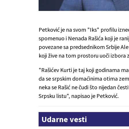
Petković je na svom "Iks" profilu izne
spomenuo i Nenada Rašića koji je ranij
povezane sa predsednikom Srbije Ale
koji žive na tom prostoru uoči izbora z
"Rašićev Kurti je taj koji godinama mal
da se srpskim domaćinima otima zeml
neka se Rašić ne čudi što nijedan čestit
Srpsku listu", napisao je Petković.
Udarne vesti