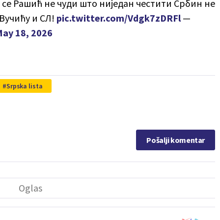
се Рашић не чуди што ниједан честити Србин не
 Вучићу и СЛ!
pic.twitter.com/Vdgk7zDRFl
—
ay 18, 2026
Srpska lista
Pošalji komentar