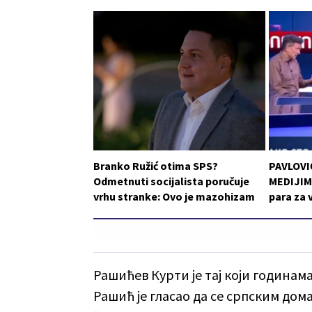
Branko Ružić otima SPS?
PAVLOVI
Odmetnuti socijalista poručuje
MEDIJIMA
vrhu stranke: Ovo je mazohizam
para za 
Рашићев Курти је тај који годинам
Рашић је гласао да се српским до