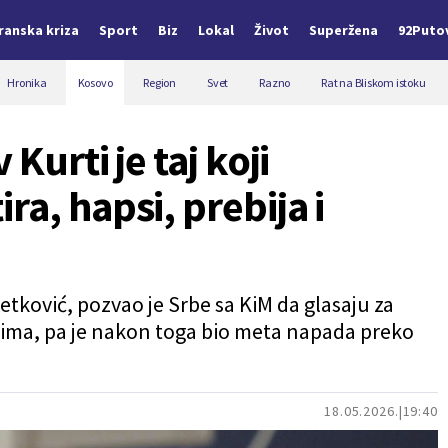
Iranska kriza
Sport
Biz
Lokal
Život
Superžena
92Puto
Hronika
Kosovo
Region
Svet
Razno
Rat na Bliskom istoku
Kurti je taj koji
a, hapsi, prebija i
etković, pozvao je Srbe sa KiM da glasaju za
rima, pa je nakon toga bio meta napada preko
18.05.2026.
19:40