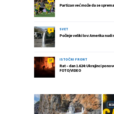
Partizan već može da se sprema z
SVET
4
Počinje veliki lov: Amerika nudi
ISTOČNI FRONT
17
Rat – dan 1.624: Ukrajinci pono
FOTO/VIDEO