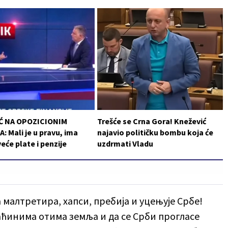
Ć NA OPOZICIONIM
Trešće se Crna Gora! Knežević
: Mali je u pravu, ima
najavio političku bombu koja će
veće plate i penzije
uzdrmati Vladu
а малтретира, хапси, пребија и уцењује Србе!
маћинима отима земља и да се Срби прогласе