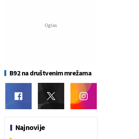
B92 na društvenim mrežama
Najnovije