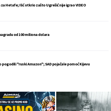
a Hetafe; Ilić otkrio zašto Ugrešić nije igrao VIDEO
 nagradu od 100 miliona dolara
vo pogodili "ruski Amazon"; SAD pojačale pomoć Kijevu