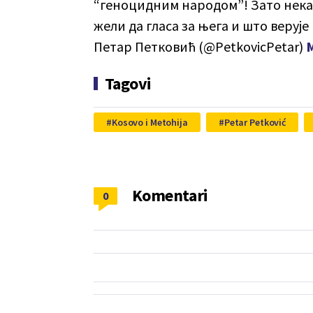
“геноцидним народом”! Зато нека 
жели да гласа за њега и што верује
Петар Петковић (@PetkovicPetar)
M
Tagovi
Kosovo i Metohija
Petar Petković
Komentari
0