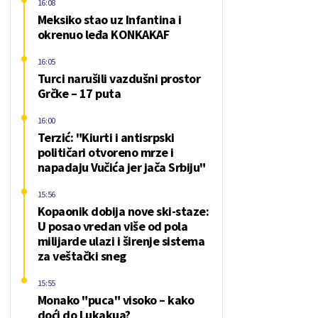
16:08
Meksiko stao uz Infantina i
okrenuo leđa KONKAKAF
16:05
Turci narušili vazdušni prostor
Grčke – 17 puta
16:00
Terzić: "Kiurti i antisrpski
političari otvoreno mrze i
napadaju Vučića jer jača Srbiju"
15:56
Kopaonik dobija nove ski-staze:
U posao vredan više od pola
milijarde ulazi i širenje sistema
za veštački sneg
15:55
Monako "puca" visoko – kako
doći do Lukakua?