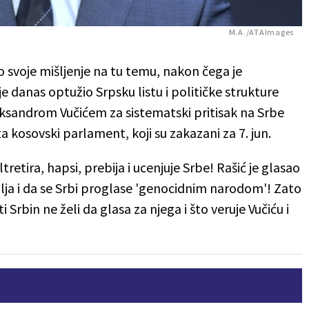
M.A./ATAImages
o svoje mišljenje na tu temu, nakon čega je
e danas optužio Srpsku listu i političke strukture
ksandrom Vučićem za sistematski pritisak na Srbe
a kosovski parlament, koji su zakazani za 7. jun.
tretira, hapsi, prebija i ucenjuje Srbe! Rašić je glasao
ja i da se Srbi proglase 'genocidnim narodom'! Zato
i Srbin ne želi da glasa za njega i što veruje Vučiću i