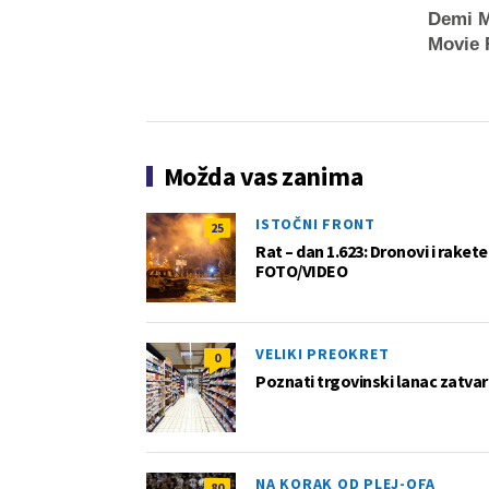
Demi M
Movie 
Možda vas zanima
ISTOČNI FRONT
25
Rat – dan 1.623: Dronovi i raket
FOTO/VIDEO
VELIKI PREOKRET
0
Poznati trgovinski lanac zatvar
NA KORAK OD PLEJ-OFA
80