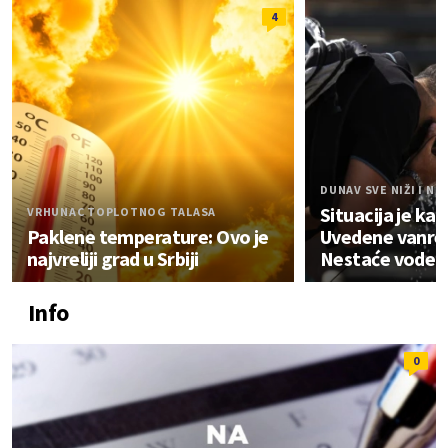
4
DUNAV SVE NIŽI I NIŽ
Situacija je ka
VRHUNAC TOPLOTNOG TALASA
Paklene temperature: Ovo je
Uvedene vanre
najvreliji grad u Srbiji
Nestaće vode?
Info
0