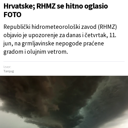
Hrvatske; RHMZ se hitno oglasio
FOTO
Republički hidrometeorološki zavod (RHMZ)
objavio je upozorenje za danas i četvrtak, 11.
jun, na grmljavinske nepogode praćene
gradom i olujnim vetrom.
Izvor:
Tanjug