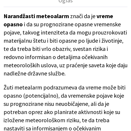
Narandžasti meteoalarm
znači da je
vreme
opasno
i da su prognozirane opasne vremenske
pojave, takvog intenziteta da mogu prouzrokovati
materijalnu štetu i biti opasne po ljude i životinje,
te da treba biti vrlo obazriv, svestan rizika i
redovno informisan o detaljima očekivanih
meteoroloških uslova, uz praćenje saveta koje daju
nadležne državne službe.
Žuti metealarm podrazumeva da vreme može biti
opasno (potencijalno), da vremenske pojave koje
su prognozirane nisu neuobičajene, ali da je
potreban oprez ako planirate aktivnosti koje su
izložene meteorološkom riziku, te da treba
nastaviti sa informisanjem o očekivanim