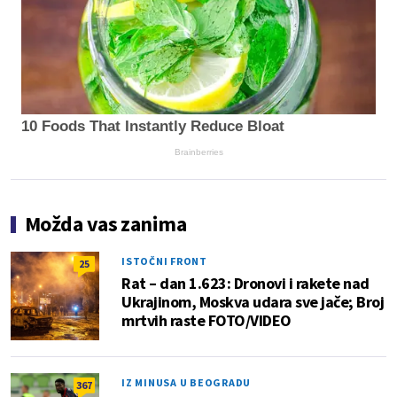
10 Foods That Instantly Reduce Bloat
Brainberries
Možda vas zanima
ISTOČNI FRONT
25
Rat – dan 1.623: Dronovi i rakete nad
Ukrajinom, Moskva udara sve jače; Broj
mrtvih raste FOTO/VIDEO
IZ MINUSA U BEOGRADU
367