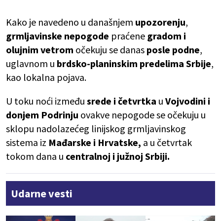
Kako je navedeno u današnjem
upozorenju
,
grmljavinske nepogode
praćene
gradom i
olujnim vetrom
očekuju se danas
posle podne
,
uglavnom u
brdsko-planinskim predelima Srbije
,
kao lokalna pojava.
U toku noći između
srede i četvrtka
u
Vojvodini i
donjem Podrinju
ovakve nepogode se očekuju u
sklopu nadolazećeg linijskog grmljavinskog
sistema iz
Mađarske i Hrvatske,
a u četvrtak
tokom dana u
centralnoj i južnoj Srbiji.
Udarne vesti