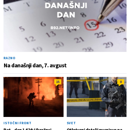
RAZNO
Na današnji dan, 7. avgust
15
0
ISTOČNI FRONT
SVET
Rat – dan 1.624: Ukrajinci
Otkriveni detalji pucnjave na