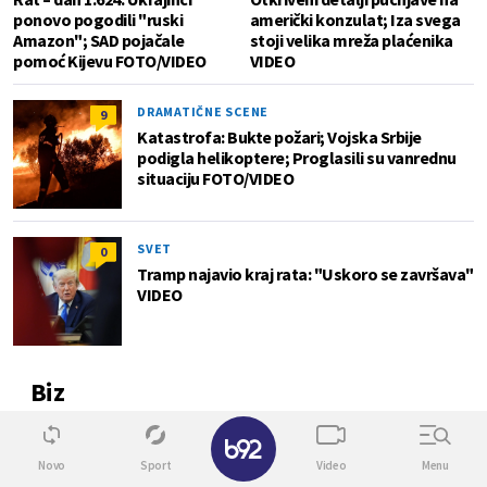
ponovo pogodili "ruski
američki konzulat; Iza svega
Amazon"; SAD pojačale
stoji velika mreža plaćenika
pomoć Kijevu FOTO/VIDEO
VIDEO
DRAMATIČNE SCENE
9
Katastrofa: Bukte požari; Vojska Srbije
podigla helikoptere; Proglasili su vanrednu
situaciju FOTO/VIDEO
SVET
0
Tramp najavio kraj rata: "Uskoro se završava"
VIDEO
Biz
✕
1
Novo
Sport
Video
Menu