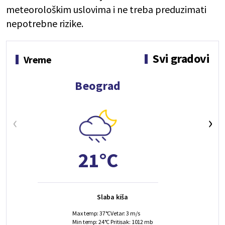
meteorološkim uslovima i ne treba preduzimati
nepotrebne rizike.
Svi gradovi
Vreme
Beograd
‹
›
21°C
Slaba kiša
Max temp: 37°C
Vetar: 3 m/s
Min temp: 24°C
Pritisak: 1012 mb