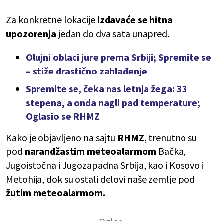
Za konkretne lokacije
izdavaće se hitna
upozorenja
jedan do dva sata unapred.
Olujni oblaci jure prema Srbiji; Spremite se
– stiže drastično zahlađenje
Spremite se, čeka nas letnja žega: 33
stepena, a onda nagli pad temperature;
Oglasio se RHMZ
Kako je objavljeno na sajtu
RHMZ
, trenutno su
pod
narandžastim meteoalarmom
Bačka,
Jugoistočna i Jugozapadna Srbija, kao i Kosovo i
Metohija, dok su ostali delovi naše zemlje pod
žutim meteoalarmom.