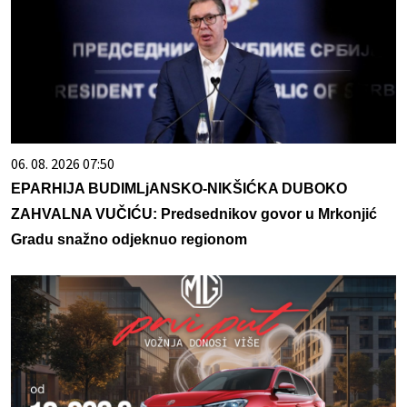
06. 08. 2026 07:50
EPARHIJA BUDIMLjANSKO-NIKŠIĆKA DUBOKO
ZAHVALNA VUČIĆU: Predsednikov govor u Mrkonjić
Gradu snažno odjeknuo regionom