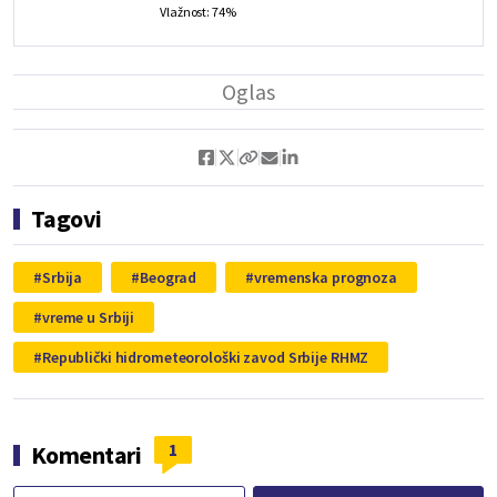
Vlažnost: 74%
Tagovi
Srbija
Beograd
vremenska prognoza
vreme u Srbiji
Republički hidrometeorološki zavod Srbije RHMZ
1
Komentari