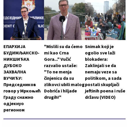
ЕПАРХИЈА
"Mislili su da ćemo
Snimak koji je
БУДИМЉАНСКО-
mi kao Crna
ogolio sve laži
НИКШИЋКА
Gora..." Vučić
blokadera:
ДУБОКО
razvalio ustaše:
Zaklinjali se da
ЗАХВАЛНА
"To ne menja
nemaju veze sa
ВУЧИЋУ:
činjenicu da su
politikom, a sada
Председников
zlikovci ubili malog
postali skupljači
говор у Мркоњић
Dobrića i hiljade
jeftinih poena i ruše
Граду снажно
drugih!"
državu (VIDEO)
одјекнуо
регионом