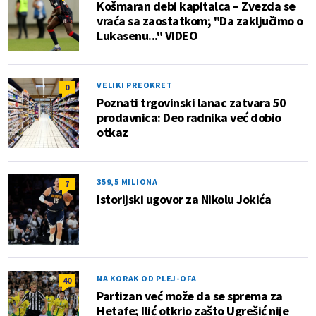
Košmaran debi kapitalca – Zvezda se
vraća sa zaostatkom; "Da zaključimo o
Lukasenu..." VIDEO
VELIKI PREOKRET
0
Poznati trgovinski lanac zatvara 50
prodavnica: Deo radnika već dobio
otkaz
359,5 MILIONA
7
Istorijski ugovor za Nikolu Jokića
NA KORAK OD PLEJ-OFA
40
Partizan već može da se sprema za
Hetafe; Ilić otkrio zašto Ugrešić nije