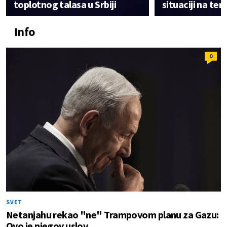
toplotnog talasa u Srbiji
situaciji na te
Info
0
SVET
Netanjahu rekao "ne" Trampovom planu za Gazu:
Ovo je njegov uslov