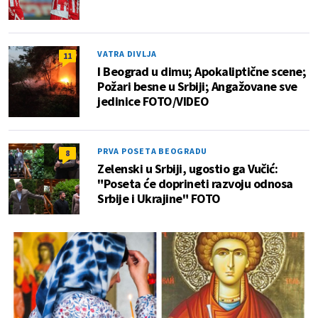
VATRA DIVLJA
11
I Beograd u dimu; Apokaliptične scene;
Požari besne u Srbiji; Angažovane sve
jedinice FOTO/VIDEO
PRVA POSETA BEOGRADU
8
Zelenski u Srbiji, ugostio ga Vučić:
"Poseta će doprineti razvoju odnosa
Srbije i Ukrajine" FOTO