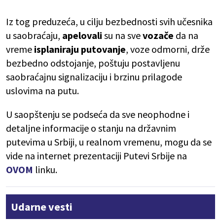
Iz tog preduzeća, u cilju bezbednosti svih učesnika
u saobraćaju,
apelovali
su na sve
vozače
da na
vreme
isplaniraju putovanje
, voze odmorni, drže
bezbedno odstojanje, poštuju postavljenu
saobraćajnu signalizaciju i brzinu prilagode
uslovima na putu.
U saopštenju se podseća da sve neophodne i
detaljne informacije o stanju na državnim
putevima u Srbiji, u realnom vremenu, mogu da se
vide na internet prezentaciji Putevi Srbije na
OVOM
linku.
Udarne vesti