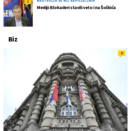
NASTAVLJA SE NIZ NEPOŽELJNIH
1
Mediji: Blokaderi stavili veto i na Šoškića
Biz
0