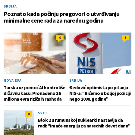
SRBIJA
Poznato kada počinju pregovori o utvrđivanju
minimalne cene rada za narednu godinu
0
1
NOVA ERA
SRBIJA
Turska uz pomoć AI kontroliše
Đedović optimista po pitanju
državnu kasu: Pronađeno 36
NIS-a: "Bićemo u boljoj poziciji
miliona evra rizičnih rashoda
nego 2008. godine"
SVET
0
Blok 2 u rumunskoj nuklearki nastavlja da
radi: "Imaće energiju za narednih devet dana"