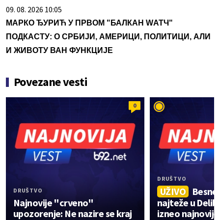
09. 08. 2026 10:05
МАРКО ЂУРИЋ У ПРВОМ "БАЛКАН WАТЧ"
ПОДКАСТУ: О СРБИЈИ, АМЕРИЦИ, ПОЛИТИЦИ, АЛИ
И ЖИВОТУ ВАН ФУНКЦИЈЕ
Povezane vesti
0
DRUŠTVO
UŽIVO
Besne p
DRUŠTVO
Najnovije "crveno"
najteže u Delib
upozorenje: Ne nazire se kraj
izneo najnovije