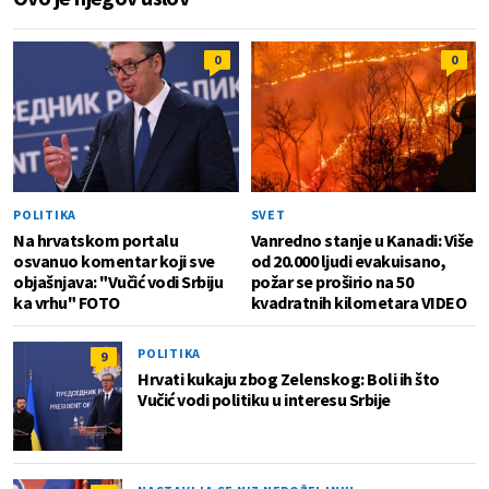
0
0
POLITIKA
SVET
Na hrvatskom portalu
Vanredno stanje u Kanadi: Više
osvanuo komentar koji sve
od 20.000 ljudi evakuisano,
objašnjava: "Vučić vodi Srbiju
požar se proširio na 50
ka vrhu" FOTO
kvadratnih kilometara VIDEO
POLITIKA
9
Hrvati kukaju zbog Zelenskog: Boli ih što
Vučić vodi politiku u interesu Srbije