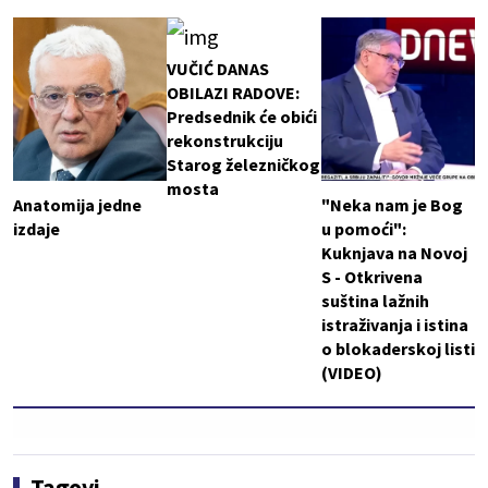
VUČIĆ DANAS
OBILAZI RADOVE:
Predsednik će obići
rekonstrukciju
Starog železničkog
mosta
Anatomija jedne
"Neka nam je Bog
izdaje
u pomoći":
Kuknjava na Novoj
S - Otkrivena
suština lažnih
istraživanja i istina
o blokaderskoj listi
(VIDEO)
Tagovi