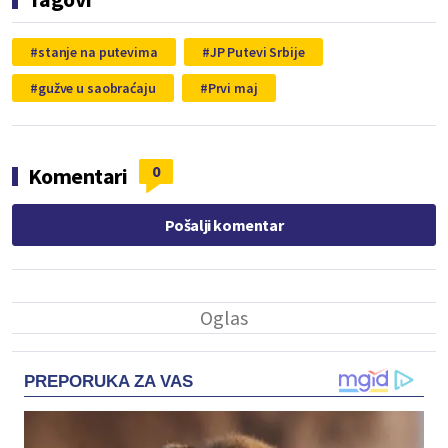
stanje na putevima
JP Putevi Srbije
gužve u saobraćaju
Prvi maj
0
Komentari
Pošalji komentar
PREPORUKA ZA VAS