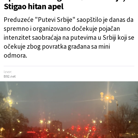
Stigao hitan apel
Preduzeće "Putevi Srbije" saopštilo je danas da
spremno i organizovano dočekuje pojačan
intenzitet saobraćaja na putevima u Srbiji koji se
očekuje zbog povratka građana sa mini
odmora.
Izvor:
B92.net