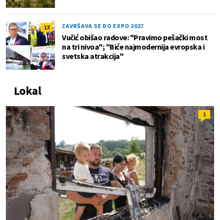
ZAVRŠAVA SE DO EXPO 2027
13
Vučić obišao radove: "Pravimo pešački most
na tri nivoa"; "Biće najmodernija evropska i
svetska atrakcija"
Lokal
1