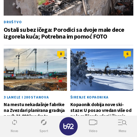
DRUŠTVO
Ostali su bez ičega: Porodici sa dvoje male dece
izgorela kuća; Potrebna im pomoć FOTO
8
6
3 LAMELE I 280 STANOVA
ŠIRENJE KOPAONIKA
Na mestu nekadašnje fabrike
Kopaonik dobija nove ski-
na Zvezdari planirana gradnja
staze: U posao vredan više od
novih 31.000 kvadrata
pola milijarde ulazi i širenje
✕
sistema za veštački sneg
Novo
Sport
Video
Menu
HAPŠENJE U KRUŠEVCU
0