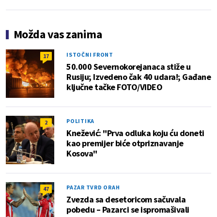
Možda vas zanima
ISTOČNI FRONT
17
50.000 Severnokorejanaca stiže u
Rusiju; Izvedeno čak 40 udara!; Gađane
ključne tačke FOTO/VIDEO
POLITIKA
2
Knežević: "Prva odluka koju ću doneti
kao premijer biće otpriznavanje
Kosova"
PAZAR TVRD ORAH
47
Zvezda sa desetoricom sačuvala
pobedu – Pazarci se ispromašivali