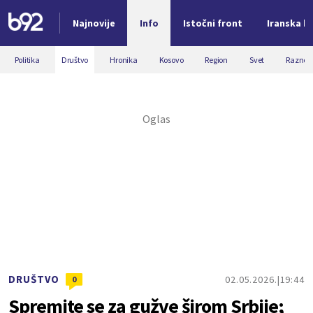
Najnovije
Info
Istočni front
Iranska kr
Nova vest
Politika
Društvo
Hronika
Kosovo
Region
Svet
Razno
DRUŠTVO
02.05.2026.
19:44
0
Spremite se za gužve širom Srbije;