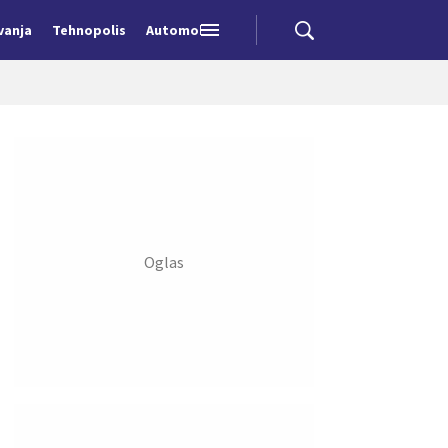
vanja
Tehnopolis
Automobili