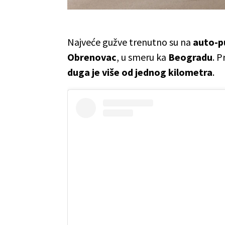
Najveće gužve trenutno su na
auto-pu
Obrenovac
, u smeru ka
Beogradu
. 
duga je više od jednog kilometra
.