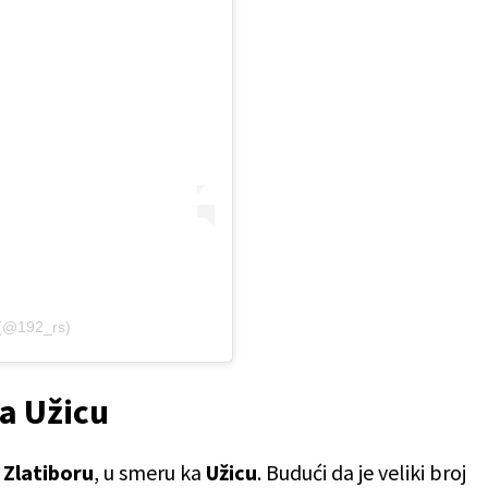
 (@192_rs)
ka Užicu
a
Zlatiboru
, u smeru ka
Užicu
. Budući da je veliki broj