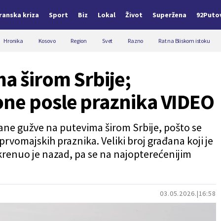
Iranska kriza
Sport
Biz
Lokal
Život
Superžena
92Puto
Hronika
Kosovo
Region
Svet
Razno
Rat na Bliskom istoku
a širom Srbije;
one posle praznika VIDEO
ne gužve na putevima širom Srbije, pošto se
vomajskih praznika. Veliki broj građana koji je
krenuo je nazad, pa se na najopterećenijim
03.05.2026.
16:58