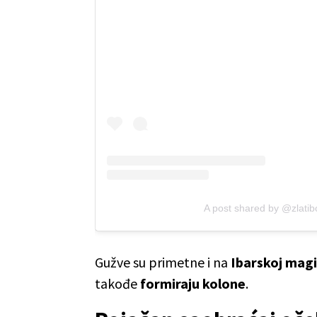
A post shared by @zlatib
Gužve su primetne i na
Ibarskoj magi
takođe
formiraju kolone
.