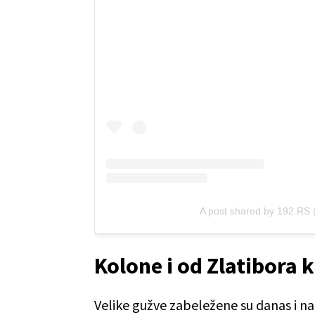
A post shared by 192.RS
Kolone i od Zlatibora 
Velike gužve zabeležene su danas i n