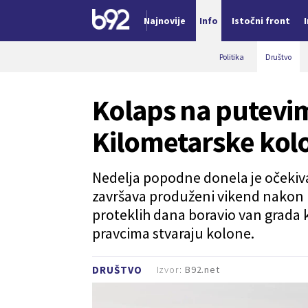
Najnovije
Info
Istočni front
Nova vest
Politika
Društvo
Kolaps na putevim
Kilometarske kol
Nedelja popodne donela je očekiva
završava produženi vikend nakon pr
proteklih dana boravio van grada 
pravcima stvaraju kolone.
Izvor:
B92.net
DRUŠTVO