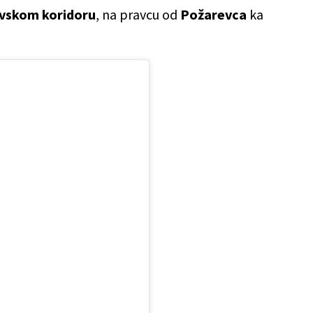
vskom koridoru
, na pravcu od
Požarevca
ka