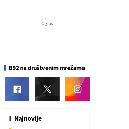
B92 na društvenim mrežama
Najnovije