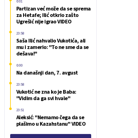
0:01
Partizan već može da se sprema
za Hetafe; Ilić otkrio zašto
Ugrešić nije igrao VIDEO
23:58
Saša Ilić nahvalio Vukotića, ali
mu i zamerio: "To ne sme da se
dešava!"
0:00
Na današnji dan, 7. avgust
23:58
Vukotić ne zna ko je Baba:
"Vidim da ga svi hvale"
23:51
Aleksić: "Nemamo čega da se
plašimo u Kazahstanu" VIDEO