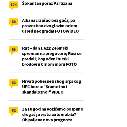
Šokantan poraz Partizana
104
Albanac izašao bez gaća, pa
80
provocirao dvoglavim orlom
usred Beograda! FOTO/VIDEO
Rat – dan 1.622: Zelenski
65
spreman na pregovore; Rusi se
predali; Pogođeni turski
brodovi u Crnom moru FOTO
Hrvati pobesneli zbog srpskog
62
UFC borca: "Sramotno i
skandalozno!" VIDEO
Za 10 godina vozićemo potpuno
62
drugačiju vrstu automobila?
Objavljena nova prognoza