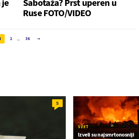
 je
Sabotaža? Prst uperen u
Ruse FOTO/VIDEO
...
1
2
36
5
SVET
Izveli su najsmrtonosniji