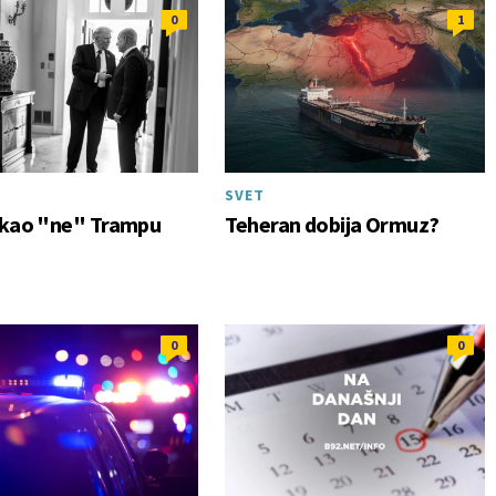
0
1
SVET
ekao "ne" Trampu
Teheran dobija Ormuz?
0
0