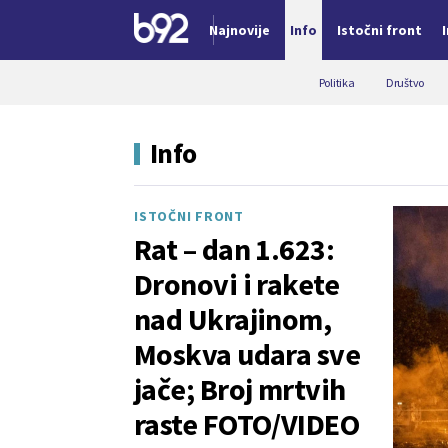
Najnovije
Info
Istočni front
Nova vest
Politika
Društvo
Info
ISTOČNI FRONT
Rat – dan 1.623:
Dronovi i rakete
nad Ukrajinom,
Moskva udara sve
jače; Broj mrtvih
raste FOTO/VIDEO