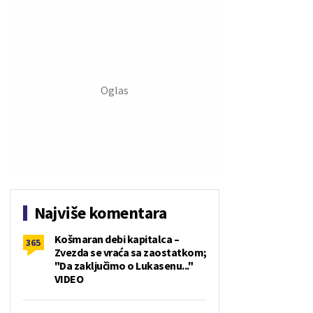
Najviše komentara
Košmaran debi kapitalca –
365
Zvezda se vraća sa zaostatkom;
"Da zaključimo o Lukasenu..."
VIDEO