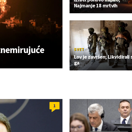
Najmanje 18 mrtvih
znemirujuće
SVET
Lov je završen; Likvidirali 
ga
1