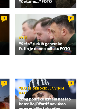
"Čekamo..." FOTO
3
11
SVET
"Seča" ruskih generala;
Putin je doneo odluku FOTO
0
8
"KAŽEŠ GENOCID, JA VIDIM
RAT"
Zbog podrške Izraelu nastao
haos: Boj Džordž navukao
gnev publike i okončao