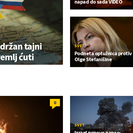
napad do sada VIDEO
Održan tajni
SVET
Podneta optužnica protiv
emlj ćuti
Olge Stefanišine
0
SVET
Izrael ponovo napao;