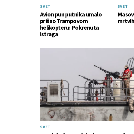
SVET
SVET
Avion pun putnika umalo
Masov
prišao Trampovom
mrtvih
helikopteru: Pokrenuta
istraga
SVET