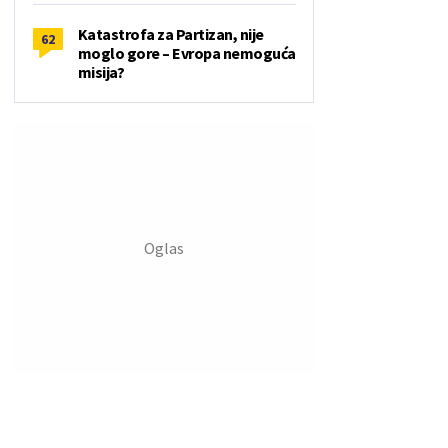
Katastrofa za Partizan, nije
62
moglo gore – Evropa nemoguća
misija?