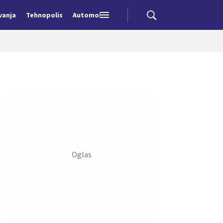
vanja
Tehnopolis
Automobili