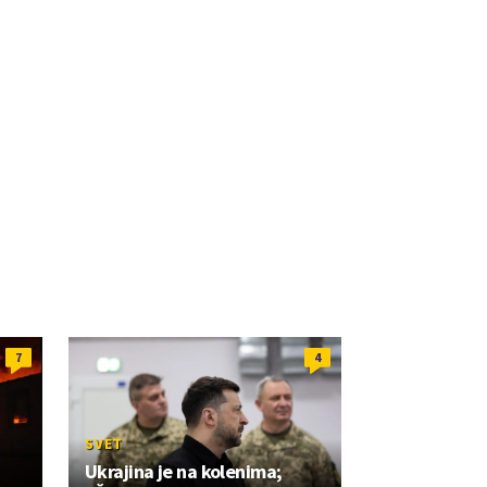
7
4
SVET
Ukrajina je na kolenima;