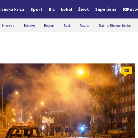
Iranska kriza
Sport
Biz
Lokal
Život
Superžena
92Puto
Hronika
Kosovo
Region
Svet
Razno
Rat na Bliskom istoku
20