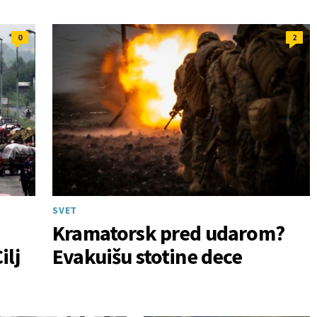
0
2
SVET
Kramatorsk pred udarom?
ilj
Evakuišu stotine dece