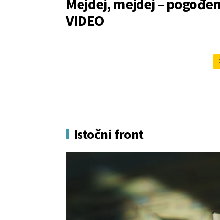
Mejdej, mejdej – pogođen
VIDEO
Istočni front