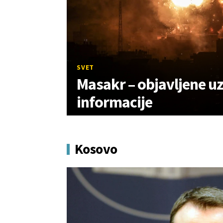
SVET
Masakr – objavljene u
informacije
Kosovo