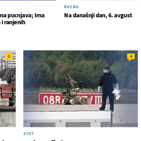
RAZNO
na pucnjava; Ima
Na današnji dan, 6. avgust
 i ranjenih
3
4
SVET