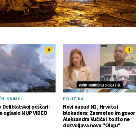
6
3
POLITIKA
NI SNIMCI
Novi napad N1, Hrvata i
 Deliblatskoj peščari:
blokadera: Zasmetao im govor
se oglasio MUP VIDEO
Aleksandra Vučića i to što ne
dozvoljava novu "Oluju"