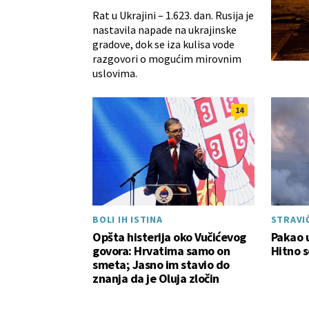
Rat u Ukrajini – 1.623. dan. Rusija je
nastavila napade na ukrajinske
gradove, dok se iza kulisa vode
razgovori o mogućim mirovnim
uslovima.
14
BOLI IH ISTINA
STRAVIČ
Opšta histerija oko Vučićevog
Pakao u
govora: Hrvatima samo on
Hitno 
smeta; Jasno im stavio do
znanja da je Oluja zločin