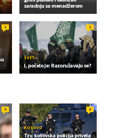
saradnju sa menadžerom
2
1
SVET
su
I, počelo je: Razoružavaju se?
0
0
KOSOVO
Tzv. kosovska policija privela