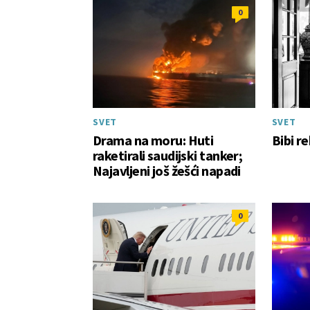
0
SVET
SVET
Drama na moru: Huti
Bibi r
raketirali saudijski tanker;
Najavljeni još žešći napadi
0