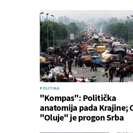
POLITIKA
"Kompas": Politička
anatomija pada Krajine; C
"Oluje" je progon Srba