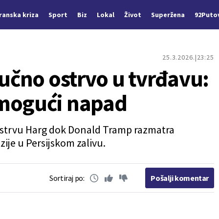
Iranska kriza
Sport
Biz
Lokal
Život
Superžena
92Puto
25.3.2026.
23:25
jučno ostrvo u tvrđavu:
 mogući napad
 ostrvu Harg dok Donald Tramp razmatra
ije u Persijskom zalivu.
Sortiraj po:
Pošalji komentar