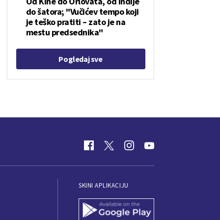
Od Kine do Orlovata, od Indije
do šatora; "Vučićev tempo koji
je teško pratiti – zato je na
mestu predsednika"
Pogledaj sve
SKINI APLIKACIJU