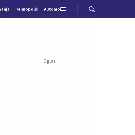
vanja
Tehnopolis
Automobili