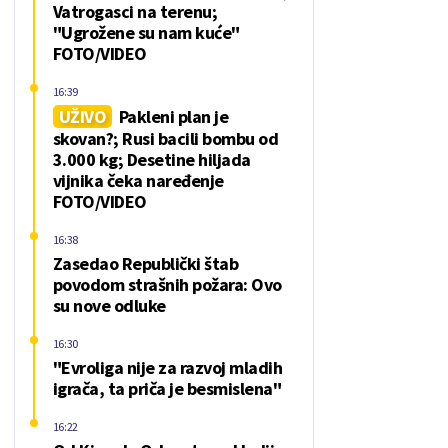
Vatrogasci na terenu;
"Ugrožene su nam kuće"
FOTO/VIDEO
16:39
UŽIVO
Pakleni plan je
skovan?; Rusi bacili bombu od
3.000 kg; Desetine hiljada
vijnika čeka naređenje
FOTO/VIDEO
16:38
Zasedao Republički štab
povodom strašnih požara: Ovo
su nove odluke
16:30
"Evroliga nije za razvoj mladih
igrača, ta priča je besmislena"
16:22