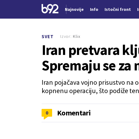
Najnovije
Info
Istočni front
Nova vest
Izvor:
Klix
SVET
Iran pretvara kl
Spremaju se za
Iran pojačava vojno prisustvo na
kopnenu operaciju, što podiže tenz
Komentari
0