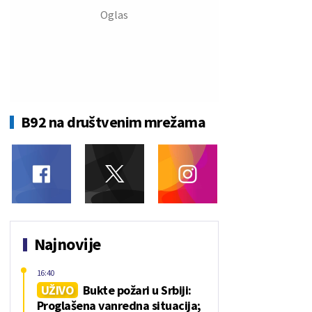
B92 na društvenim mrežama
Najnovije
16:40
UŽIVO
Bukte požari u Srbiji:
Proglašena vanredna situacija;