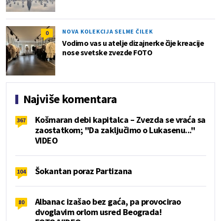
NOVA KOLEKCIJA SELME ČILEK
0
Vodimo vas u atelje dizajnerke čije kreacije
nose svetske zvezde FOTO
Najviše komentara
Košmaran debi kapitalca – Zvezda se vraća sa
367
zaostatkom; "Da zaključimo o Lukasenu..."
VIDEO
Šokantan poraz Partizana
104
Albanac izašao bez gaća, pa provocirao
80
dvoglavim orlom usred Beograda!