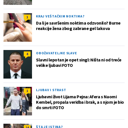
KRAJ VEŠTAČKIM NOKTIMA?
1
Da li je savršenim noktima odzvonilo? Burne
reakcije žena zbog zabrane gel lakova
OBOŽAVATELJKE SLAVE
4
Slavni lepotan je opet singl: Ništa ni od treće
velike ljubavi FOTO
LJUBAV I STRAST
1
Ljubavni život Lijama Pejna: Afera s Naomi
Kembel, propala veridba i brak, a s njom je bio
do smrti FOTO
ŠTA JE ISTINA?
24