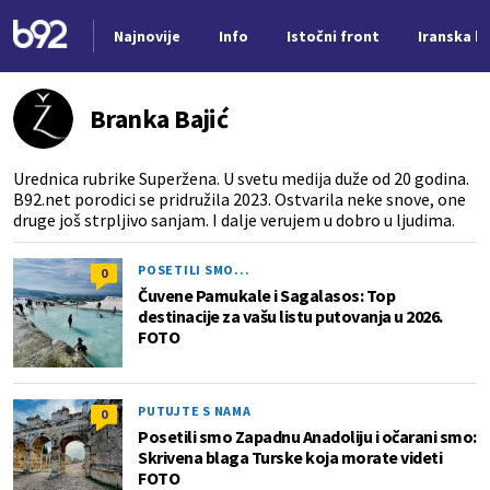
Najnovije
Info
Istočni front
Iranska kr
Nova vest
Branka Bajić
Urednica rubrike Superžena. U svetu medija duže od 20 godina.
B92.net porodici se pridružila 2023. Ostvarila neke snove, one
druge još strpljivo sanjam. I dalje verujem u dobro u ljudima.
POSETILI SMO...
0
Čuvene Pamukale i Sagalasos: Top
destinacije za vašu listu putovanja u 2026.
FOTO
PUTUJTE S NAMA
0
Posetili smo Zapadnu Anadoliju i očarani smo:
Skrivena blaga Turske koja morate videti
FOTO