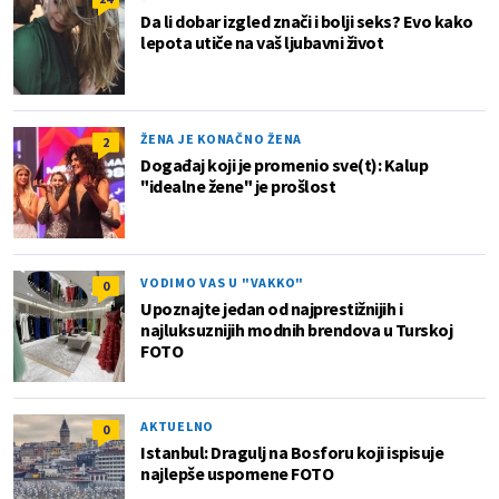
Da li dobar izgled znači i bolji seks? Evo kako
lepota utiče na vaš ljubavni život
ŽENA JE KONAČNO ŽENA
2
Događaj koji je promenio sve(t): Kalup
"idealne žene" je prošlost
VODIMO VAS U "VAKKO"
0
Upoznajte jedan od najprestižnijih i
najluksuznijih modnih brendova u Turskoj
FOTO
AKTUELNO
0
Istanbul: Dragulj na Bosforu koji ispisuje
najlepše uspomene FOTO