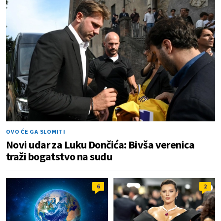
OVO ĆE GA SLOMITI
Novi udar za Luku Dončića: Bivša verenica
traži bogatstvo na sudu
6
2