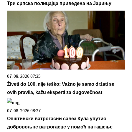
Три српска полицајца приведена на Јарињу
07. 08. 2026 07:35
Živeti do 100. nije teško: Važno je samo držati se
ovih pravila, kažu eksperti za dugovečnost
07. 08. 2026 08:27
Општински ватрогасни савез Кула упутио
добровољне ватрогасце у помоћ на гашење