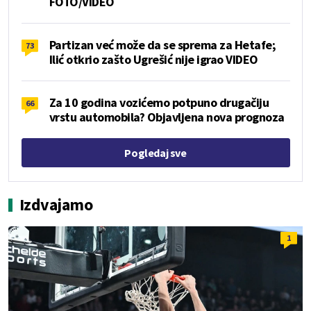
FOTO/VIDEO
Partizan već može da se sprema za Hetafe;
73
Ilić otkrio zašto Ugrešić nije igrao VIDEO
Za 10 godina vozićemo potpuno drugačiju
66
vrstu automobila? Objavljena nova prognoza
Pogledaj sve
Izdvajamo
1