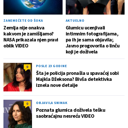
ZANEMEĆETE OD ŠOKA
AKTUELNO
Zemlja nije onakva
Glumicu ucenjivali
kakvom je zamišljamo?
intimnim fotografijama,
NASA prikazala njen pravi
pa ih je sama objavila;
oblik VIDEO
Javno progovorila o linču
koji je doživela
POSLE 23 GODINE
0
Šta je policija pronašla u spavaćoj sobi
Majkla Džeksona? Bivša detektivka
iznela nove detalje
OBJAVILA SNIMAK
0
Poznata glumica doživela tešku
saobraćajnu nesreću VIDEO