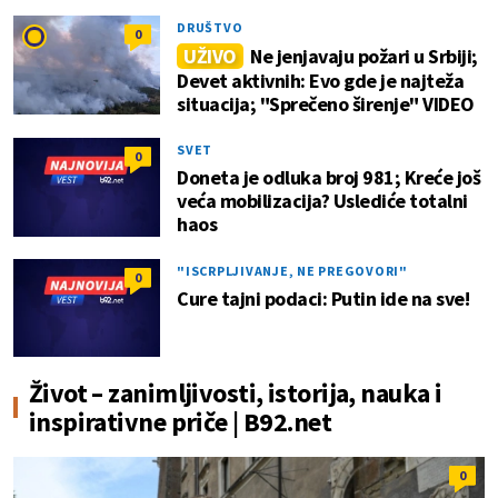
DRUŠTVO
0
UŽIVO
Ne jenjavaju požari u Srbiji;
Devet aktivnih: Evo gde je najteža
situacija; "Sprečeno širenje" VIDEO
SVET
0
Doneta je odluka broj 981; Kreće još
veća mobilizacija? Uslediće totalni
haos
"ISCRPLJIVANJE, NE PREGOVORI"
0
Cure tajni podaci: Putin ide na sve!
Život – zanimljivosti, istorija, nauka i
inspirativne priče | B92.net
0