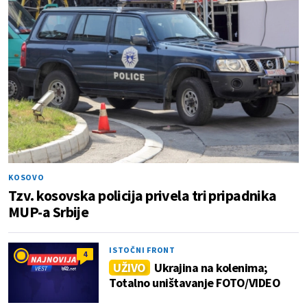
KOSOVO
Tzv. kosovska policija privela tri pripadnika
MUP-a Srbije
ISTOČNI FRONT
4
UŽIVO
Ukrajina na kolenima;
Totalno uništavanje FOTO/VIDEO