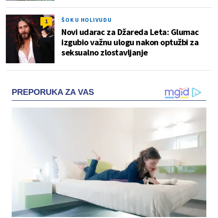
ŠOK U HOLIVUDU
1
Novi udarac za Džareda Leta: Glumac
izgubio važnu ulogu nakon optužbi za
seksualno zlostavljanje
PREPORUKA ZA VAS