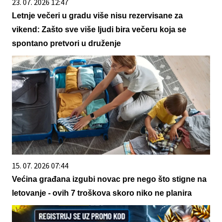
23. 07. 2026 12:47
Letnje večeri u gradu više nisu rezervisane za
vikend: Zašto sve više ljudi bira večeru koja se
spontano pretvori u druženje
15. 07. 2026 07:44
Većina građana izgubi novac pre nego što stigne na
letovanje - ovih 7 troškova skoro niko ne planira