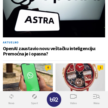
AKTUELNO
OpenAI zaustavio novu veštačku inteligenciju:
Premoćna je i opasna?
0
1
✕
OLAKŠANJE
AKTUELNO
Novo
Sport
Video
Menu
Volite WhatsApp stikere? Evo
"Kum" sat od 2,4 miliona