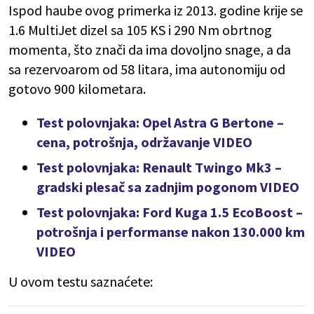
Ispod haube ovog primerka iz 2013. godine krije se
1.6 MultiJet dizel sa 105 KS i 290 Nm obrtnog
momenta, što znači da ima dovoljno snage, a da
sa rezervoarom od 58 litara, ima autonomiju od
gotovo 900 kilometara.
Test polovnjaka: Opel Astra G Bertone –
cena, potrošnja, održavanje VIDEO
Test polovnjaka: Renault Twingo Mk3 –
gradski plesač sa zadnjim pogonom VIDEO
Test polovnjaka: Ford Kuga 1.5 EcoBoost –
potrošnja i performanse nakon 130.000 km
VIDEO
U ovom testu saznaćete: