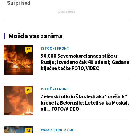
Surprised
Brainberries
Možda vas zanima
ISTOČNI FRONT
17
50.000 Severnokorejanaca stiže u
Rusiju; Izvedeno čak 40 udara!; Gađane
ključne tačke FOTO/VIDEO
ISTOČNI FRONT
19
Zelenski otkrio šta sledi ako "orešnik"
krene iz Belorusije; Leteli su ka Moskvi,
ali... FOTO/VIDEO
PAZAR TVRD ORAH
48