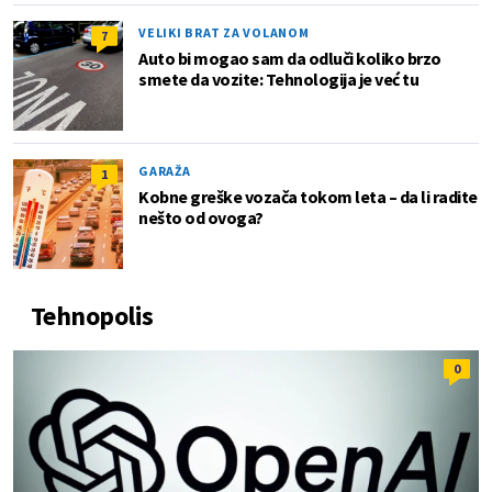
VELIKI BRAT ZA VOLANOM
7
Auto bi mogao sam da odluči koliko brzo
smete da vozite: Tehnologija je već tu
GARAŽA
1
Kobne greške vozača tokom leta – da li radite
nešto od ovoga?
Tehnopolis
0