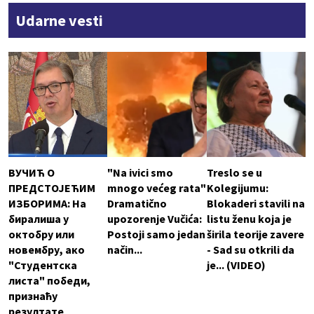
Udarne vesti
ВУЧИЋ О
"Na ivici smo
Treslo se u
ПРЕДСТОЈЕЋИМ
mnogo većeg rata"
Kolegijumu:
ИЗБОРИМА: На
Dramatično
Blokaderi stavili na
биралиша у
upozorenje Vučića:
listu ženu koja je
октобру или
Postoji samo jedan
širila teorije zavere
новембру, ако
način...
- Sad su otkrili da
"Студентска
je... (VIDEO)
листа" победи,
признаћу
резултате