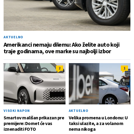
AKTUELNO
Amerikanci nemaju dilemu: Ako želite auto koji
traje godinama, ove marke su najbolji izbor
2
1
VISOKI NAPON
AKTUELNO
Smartov mališan prikazan pre
Velika promena u Londonu: U
premijere: Domet će vas
taksi ulazite, a za volanom
iznenaditi FOTO
nema nikoga