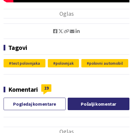
Tagovi
test polovnjaka
polovnjak
polovni automobil
19
Komentari
Pogledaj komentare
Pošalji komentar