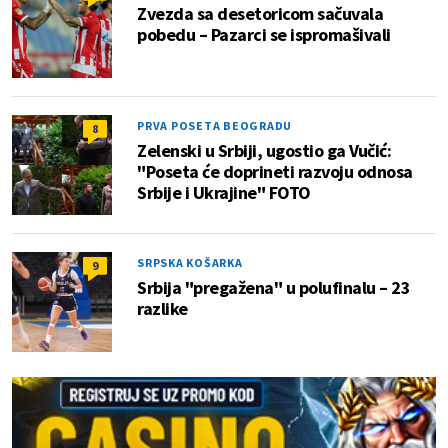
Zvezda sa desetoricom sačuvala
pobedu – Pazarci se ispromašivali
PRVA POSETA BEOGRADU
8
Zelenski u Srbiji, ugostio ga Vučić:
"Poseta će doprineti razvoju odnosa
Srbije i Ukrajine" FOTO
SRPSKA KOŠARKA
9
Srbija "pregažena" u polufinalu – 23
razlike