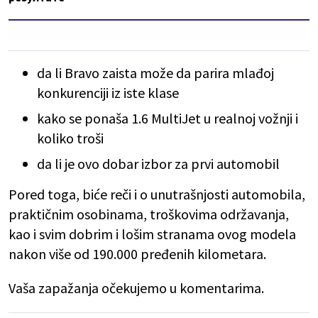
da li Bravo zaista može da parira mlađoj
konkurenciji iz iste klase
kako se ponaša 1.6 MultiJet u realnoj vožnji i
koliko troši
da li je ovo dobar izbor za prvi automobil
Pored toga, biće reči i o unutrašnjosti automobila,
praktičnim osobinama, troškovima održavanja,
kao i svim dobrim i lošim stranama ovog modela
nakon više od 190.000 pređenih kilometara.
Vaša zapažanja očekujemo u komentarima.