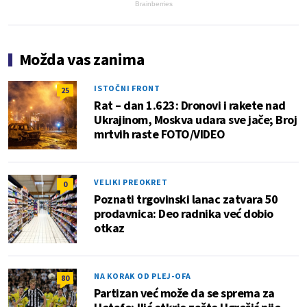
Brainberries
Možda vas zanima
ISTOČNI FRONT
25
Rat – dan 1.623: Dronovi i rakete nad
Ukrajinom, Moskva udara sve jače; Broj
mrtvih raste FOTO/VIDEO
VELIKI PREOKRET
0
Poznati trgovinski lanac zatvara 50
prodavnica: Deo radnika već dobio
otkaz
NA KORAK OD PLEJ-OFA
80
Partizan već može da se sprema za