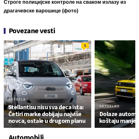
Строге полицијске контроле на сваком излазу из
драгачевске варошице (фото)
Povezane vesti
5
AKTUELNO
Stellantisu nisu sva deca ista:
AKTUELNO
Četiri marke dobijaju najviše
Dolaze automobi
novca, ostale u drugom planu
koštaju manje 
Automobili