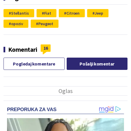
Stellantis
Fiat
Citroen
Jeep
opoziv
Peugeot
16
Komentari
Pogledaj komentare
Pošalji komentar
PREPORUKA ZA VAS