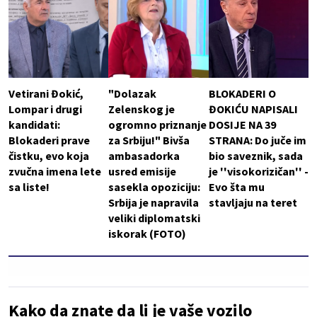
Vetirani Đokić,
"Dolazak
BLOKADERI O
Lompar i drugi
Zelenskog je
ĐOKIĆU NAPISALI
kandidati:
ogromno priznanje
DOSIJE NA 39
Blokaderi prave
za Srbiju!" Bivša
STRANA: Do juče im
čistku, evo koja
ambasadorka
bio saveznik, sada
zvučna imena lete
usred emisije
je ''visokorizičan'' -
sa liste!
sasekla opoziciju:
Evo šta mu
Srbija je napravila
stavljaju na teret
veliki diplomatski
iskorak (FOTO)
Kako da znate da li je vaše vozilo