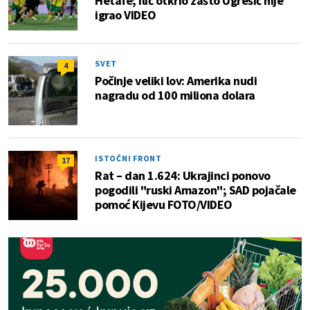
Hetafe; Ilić otkrio zašto Ugrešić nije
igrao VIDEO
SVET
4
Počinje veliki lov: Amerika nudi
nagradu od 100 miliona dolara
ISTOČNI FRONT
17
Rat – dan 1.624: Ukrajinci ponovo
pogodili "ruski Amazon"; SAD pojačale
pomoć Kijevu FOTO/VIDEO