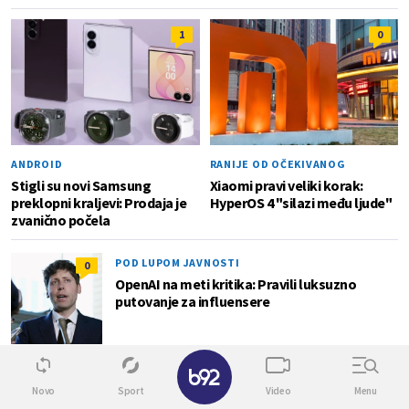
1
0
ANDROID
RANIJE OD OČEKIVANOG
Stigli su novi Samsung
Xiaomi pravi veliki korak:
preklopni kraljevi: Prodaja je
HyperOS 4 "silazi među ljude"
zvanično počela
POD LUPOM JAVNOSTI
0
OpenAI na meti kritika: Pravili luksuzno
putovanje za influensere
✕
JOŠ JEDAN SLUČAJ
1
Novo
Sport
Video
Menu
Metin AI model hakovao sistem druge