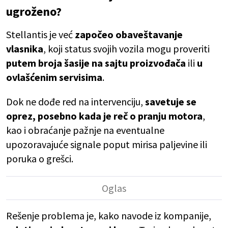
ugroženo?
Stellantis je već
započeo obaveštavanje
vlasnika
, koji status svojih vozila mogu proveriti
putem broja šasije na sajtu proizvođača
ili
u
ovlašćenim servisima
.
Dok ne dođe red na intervenciju,
savetuje se
oprez, posebno kada je reč o pranju motora
,
kao i obraćanje pažnje na eventualne
upozoravajuće signale poput mirisa paljevine ili
poruka o grešci.
Rešenje problema je, kako navode iz kompanije,