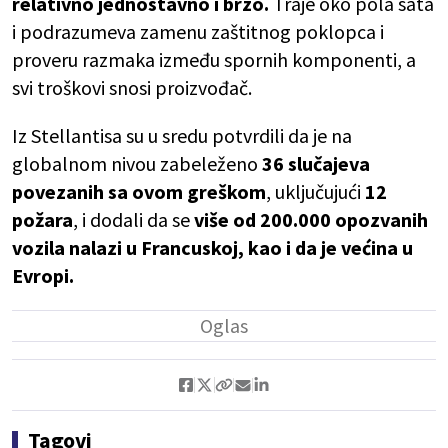
relativno jednostavno i brzo.
Traje oko pola sata
i podrazumeva zamenu zaštitnog poklopca i
proveru razmaka između spornih komponenti, a
svi troškovi snosi proizvođač.
Iz Stellantisa su u sredu potvrdili da je na
globalnom nivou zabeleženo
36 slučajeva
povezanih sa ovom greškom
, uključujući
12
požara
, i dodali da se
više od 200.000 opozvanih
vozila nalazi u Francuskoj, kao i da je većina u
Evropi.
Tagovi