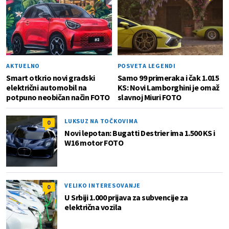
AKTUELNO
POSVETA LEGENDI
Smart otkrio novi gradski
Samo 99 primeraka i čak 1.015
električni automobil na
KS: Novi Lamborghini je omaž
potpuno neobičan način FOTO
slavnoj Miuri FOTO
LUKSUZ NA TOČKOVIMA
0
Novi lepotan: Bugatti Destrier ima 1.500 KS i
W16 motor FOTO
VELIKO INTERESOVANJE
0
U Srbiji 1.000 prijava za subvencije za
električna vozila