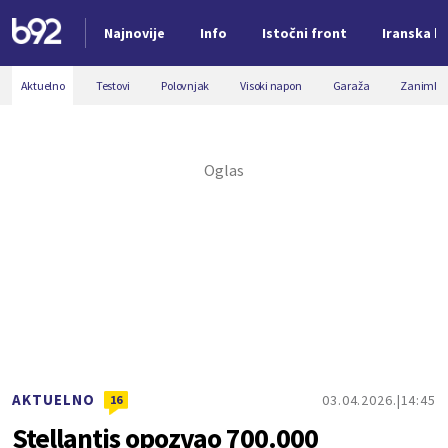
Najnovije
Info
Istočni front
Iranska kr
Nova vest
Aktuelno
Testovi
Polovnjak
Visoki napon
Garaža
Zanimljiv
AKTUELNO
03.04.2026.
14:45
16
Stellantis opozvao 700.000