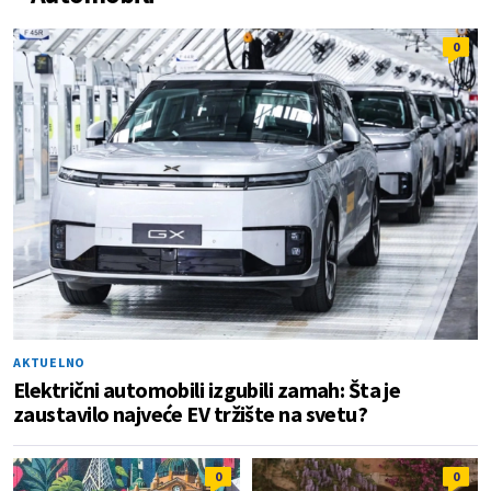
0
AKTUELNO
Električni automobili izgubili zamah: Šta je
zaustavilo najveće EV tržište na svetu?
0
0