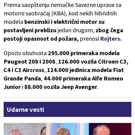
Prema saopštenju nemačke Savezne uprave za
motorni saobraćaj (KBA), kod nekih hibridnih
modela
benzinski i električni motor su
postavljeni preblizu
jedan drugom,
zbog čega
postoji opasnost od požara,
prenosi
Rojters
.
Opoziv obuhvata
295.000 primeraka modela
Peugeot 208 i 2008
,
126.000 vozila Citroen C3,
C4 i C3 Aircross
,
124.000 jedinica modela Fiat
Grande Panda
,
44.000 primeraka Alfe Romeo
Junior
i
88.000 vozila Jeep Avenger
.
Udarne vesti