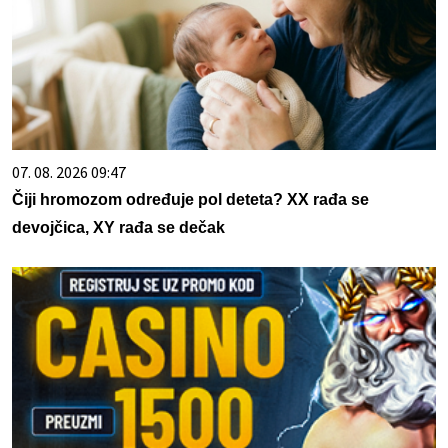
07. 08. 2026 09:47
Čiji hromozom određuje pol deteta? XX rađa se
devojčica, XY rađa se dečak