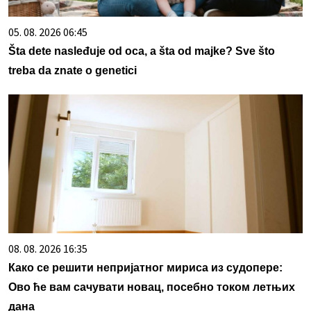
05. 08. 2026 06:45
Šta dete nasleđuje od oca, a šta od majke? Sve što
treba da znate o genetici
08. 08. 2026 16:35
Како се решити непријатног мириса из судопере:
Ово ће вам сачувати новац, посебно током летњих
дана