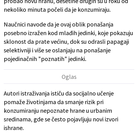
probao novu hranu, desetine drugih su u roku od
nekoliko minuta počeli da je konzumiraju.
Naučnici navode da je ovaj oblik ponašanja
posebno izražen kod mlađih jedinki, koje pokazuju
sklonost da prate većinu, dok su odrasli papagaji
selektivniji i više se oslanjaju na ponašanje
pojedinačnih "poznatih" jedinki.
Autori istraživanja ističu da socijalno učenje
pomaže životinjama da smanje rizik pri
konzumiranju nepoznate hrane u urbanim
sredinama, gde se često pojavljuju novi izvori
ishrane.