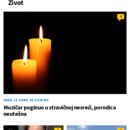
Život
0
IMAO JE SAMO 45 GODINA
Muzičar poginuo u stravičnoj nesreći, porodica
neutešna