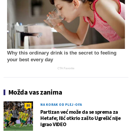
Why this ordinary drink is the secret to feeling
your best every day
CTA Favorite
Možda vas zanima
NA KORAK OD PLEJ-OFA
80
Partizan već može da se sprema za
Hetafe; Ilić otkrio zašto Ugrešić nije
igrao VIDEO