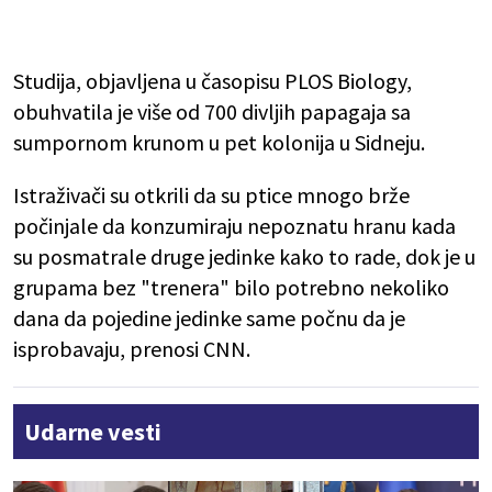
Studija, objavljena u časopisu PLOS Biology,
obuhvatila je više od 700 divljih papagaja sa
sumpornom krunom u pet kolonija u Sidneju.
Istraživači su otkrili da su ptice mnogo brže
počinjale da konzumiraju nepoznatu hranu kada
su posmatrale druge jedinke kako to rade, dok je u
grupama bez "trenera" bilo potrebno nekoliko
dana da pojedine jedinke same počnu da je
isprobavaju, prenosi CNN.
Udarne vesti