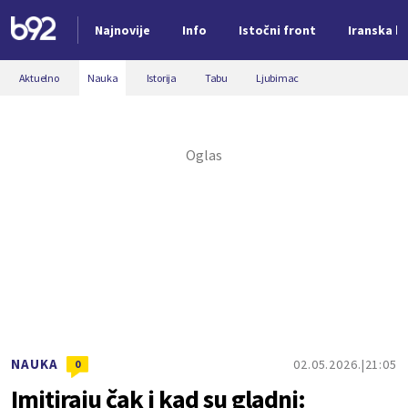
Najnovije
Info
Istočni front
Iranska kr
Nova vest
Aktuelno
Nauka
Istorija
Tabu
Ljubimac
NAUKA
02.05.2026.
21:05
0
Imitiraju čak i kad su gladni: