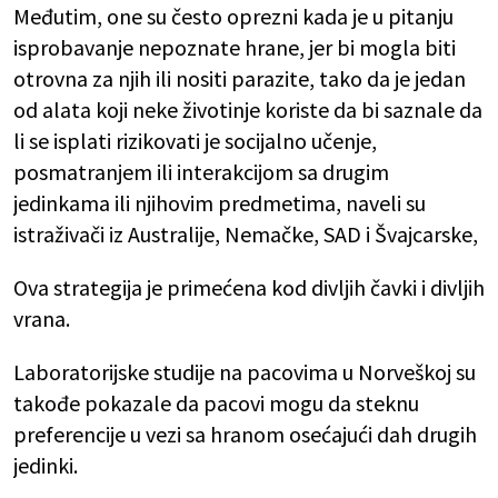
Međutim, one su često oprezni kada je u pitanju
isprobavanje nepoznate hrane, jer bi mogla biti
otrovna za njih ili nositi parazite, tako da je jedan
od alata koji neke životinje koriste da bi saznale da
li se isplati rizikovati je socijalno učenje,
posmatranjem ili interakcijom sa drugim
jedinkama ili njihovim predmetima, naveli su
istraživači iz Australije, Nemačke, SAD i Švajcarske,
Ova strategija je primećena kod divljih čavki i divljih
vrana.
Laboratorijske studije na pacovima u Norveškoj su
takođe pokazale da pacovi mogu da steknu
preferencije u vezi sa hranom osećajući dah drugih
jedinki.