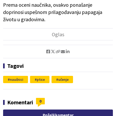
Prema oceni naučnika, ovakvo ponašanje
doprinosi uspešnom prilagođavanju papagaja
životu u gradovima.
Tagovi
naučnici
ptice
učenje
0
Komentari
Pošalji komentar