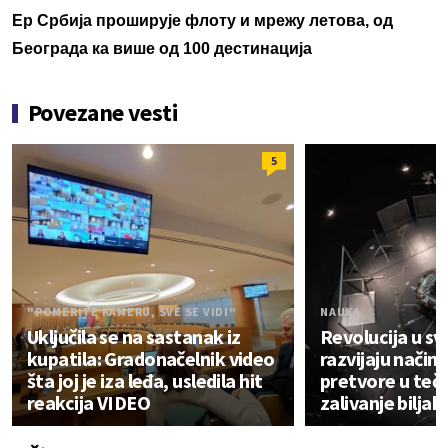
Ер Србија проширује флоту и мрежу летова, од
Београда ка више од 100 дестинација
Povezane vesti
5
"POMERITE KAMERU, SVE SE VIDI"
NAUKA
Uključila se na sastanak iz
Revolucija u sv
kupatila: Gradonačelnik video
razvijaju način
šta joj je iza leđa, usledila hit
pretvore u teč
reakcija VIDEO
zalivanje biljak