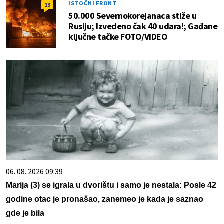
ISTOČNI FRONT
13
50.000 Severnokorejanaca stiže u
Rusiju; Izvedeno čak 40 udara!; Gađane
ključne tačke FOTO/VIDEO
06. 08. 2026 09:39
Marija (3) se igrala u dvorištu i samo je nestala: Posle 42
godine otac je pronašao, zanemeo je kada je saznao
gde je bila