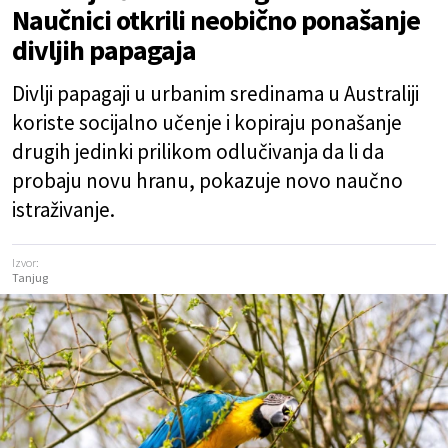
Naučnici otkrili neobično ponašanje
divljih papagaja
Divlji papagaji u urbanim sredinama u Australiji
koriste socijalno učenje i kopiraju ponašanje
drugih jedinki prilikom odlučivanja da li da
probaju novu hranu, pokazuje novo naučno
istraživanje.
Izvor:
Tanjug