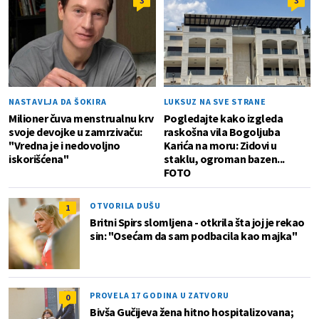
3
3
NASTAVLJA DA ŠOKIRA
LUKSUZ NA SVE STRANE
Milioner čuva menstrualnu krv
Pogledajte kako izgleda
svoje devojke u zamrzivaču:
raskošna vila Bogoljuba
"Vredna je i nedovoljno
Karića na moru: Zidovi u
iskorišćena"
staklu, ogroman bazen...
FOTO
OTVORILA DUŠU
1
Britni Spirs slomljena - otkrila šta joj je rekao
sin: "Osećam da sam podbacila kao majka"
PROVELA 17 GODINA U ZATVORU
0
Bivša Gučijeva žena hitno hospitalizovana;