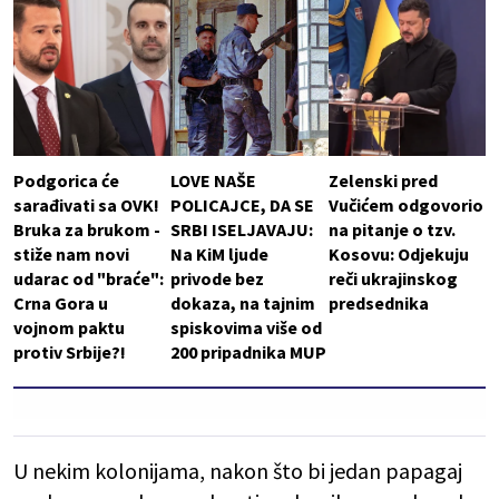
Podgorica će
LOVE NAŠE
Zelenski pred
sarađivati sa OVK!
POLICAJCE, DA SE
Vučićem odgovorio
Bruka za brukom -
SRBI ISELJAVAJU:
na pitanje o tzv.
stiže nam novi
Na KiM ljude
Kosovu: Odjekuju
udarac od "braće":
privode bez
reči ukrajinskog
Crna Gora u
dokaza, na tajnim
predsednika
vojnom paktu
spiskovima više od
protiv Srbije?!
200 pripadnika MUP
U nekim kolonijama, nakon što bi jedan papagaj