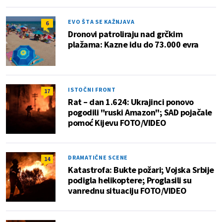
EVO ŠTA SE KAŽNJAVA
6
Dronovi patroliraju nad grčkim
plažama: Kazne idu do 73.000 evra
ISTOČNI FRONT
17
Rat – dan 1.624: Ukrajinci ponovo
pogodili "ruski Amazon"; SAD pojačale
pomoć Kijevu FOTO/VIDEO
DRAMATIČNE SCENE
14
Katastrofa: Bukte požari; Vojska Srbije
podigla helikoptere; Proglasili su
vanrednu situaciju FOTO/VIDEO