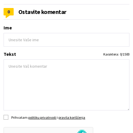
Ostavite komentar
0
Ime
Tekst
Karaktera:
0
/
1500
Prihvatam
politiku privatnosti
i
pravila korišćenja