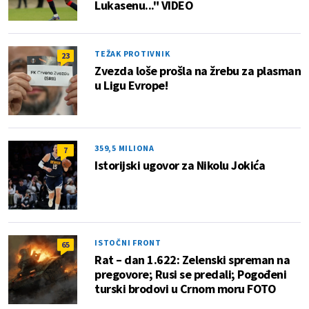
Lukasenu..." VIDEO
TEŽAK PROTIVNIK
23
Zvezda loše prošla na žrebu za plasman
u Ligu Evrope!
359,5 MILIONA
7
Istorijski ugovor za Nikolu Jokića
ISTOČNI FRONT
65
Rat – dan 1.622: Zelenski spreman na
pregovore; Rusi se predali; Pogođeni
turski brodovi u Crnom moru FOTO