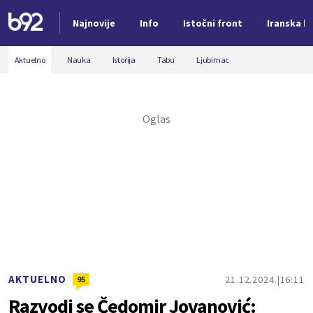
Najnovije
Info
Istočni front
Iranska kr
Nova vest
Aktuelno
Nauka
Istorija
Tabu
Ljubimac
AKTUELNO
21.12.2024.
16:11
95
Razvodi se Čedomir Jovanović: