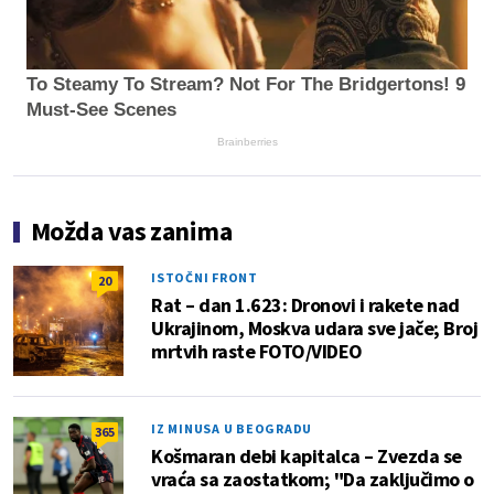
To Steamy To Stream? Not For The Bridgertons! 9
Must-See Scenes
Brainberries
Možda vas zanima
ISTOČNI FRONT
20
Rat – dan 1.623: Dronovi i rakete nad
Ukrajinom, Moskva udara sve jače; Broj
mrtvih raste FOTO/VIDEO
IZ MINUSA U BEOGRADU
365
Košmaran debi kapitalca – Zvezda se
vraća sa zaostatkom; "Da zaključimo o