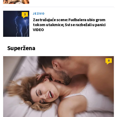
JEZIVO
3
Zastrašujuće scene: Fudbalera ubio grom
tokom utakmice; Svi se razbežali u panici
VIDEO
Superžena
0