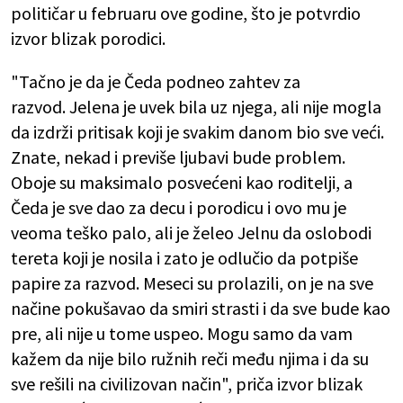
političar u februaru ove godine, što je potvrdio
izvor blizak porodici.
"Tačno je da je Čeda podneo zahtev za
razvod. Jelena je uvek bila uz njega, ali nije mogla
da izdrži pritisak koji je svakim danom bio sve veći.
Znate, nekad i previše ljubavi bude problem.
Oboje su maksimalo posvećeni kao roditelji, a
Čeda je sve dao za decu i porodicu i ovo mu je
veoma teško palo, ali je želeo Jelnu da oslobodi
tereta koji je nosila i zato je odlučio da potpiše
papire za razvod. Meseci su prolazili, on je na sve
načine pokušavao da smiri strasti i da sve bude kao
pre, ali nije u tome uspeo. Mogu samo da vam
kažem da nije bilo ružnih reči među njima i da su
sve rešili na civilizovan način", priča izvor blizak