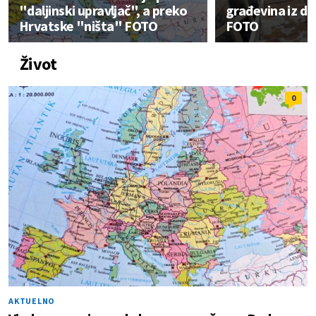
"daljinski upravljač", a preko
građevina iz d
Hrvatske "ništa" FOTO
FOTO
Život
0
AKTUELNO