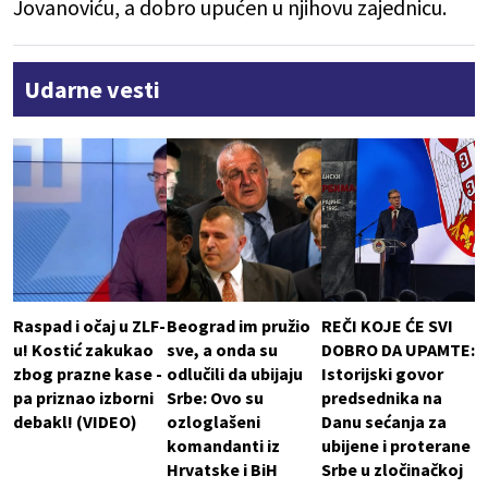
Jovanoviću, a dobro upućen u njihovu zajednicu.
Udarne vesti
Raspad i očaj u ZLF-
Beograd im pružio
REČI KOJE ĆE SVI
u! Kostić zakukao
sve, a onda su
DOBRO DA UPAMTE:
zbog prazne kase -
odlučili da ubijaju
Istorijski govor
pa priznao izborni
Srbe: Ovo su
predsednika na
debakl! (VIDEO)
ozloglašeni
Danu sećanja za
komandanti iz
ubijene i proterane
Hrvatske i BiH
Srbe u zločinačkoj