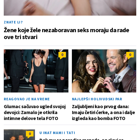
ZNATE LI?
Žene koje žele nezaboravan seks moraju da rade
ove tri stvari
0
0
REAGOVAO JE NA VREME
NAJLEPŠI HOLIVUDSKI PAR
Glumac sačuvao ugled svojoj
Zaljubljeni kao prvog dana:
devojci: Zamalo je otkrila
Imaju četiri ćerke, a ona i dalje
intimne delove tela FOTO
izgleda kao bomba FOTO
U INAT MAMI I TATI
0
Dok mu se porodica raspada, on slavi sa