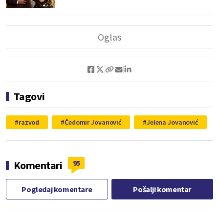
Tagovi
razvod
Čedomir Jovanović
Jelena Jovanović
95
Komentari
Pogledaj komentare
Pošalji komentar