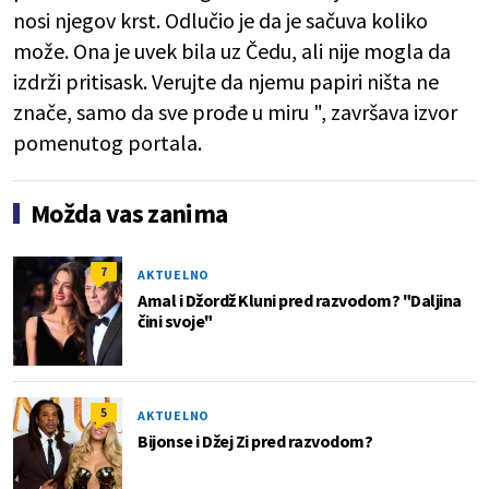
nosi njegov krst. Odlučio je da je sačuva koliko
može. Ona je uvek bila uz Čedu, ali nije mogla da
izdrži pritisask. Verujte da njemu papiri ništa ne
znače, samo da sve prođe u miru ", završava izvor
pomenutog portala.
Možda vas zanima
7
AKTUELNO
Amal i Džordž Kluni pred razvodom? "Daljina
čini svoje"
5
AKTUELNO
Bijonse i Džej Zi pred razvodom?