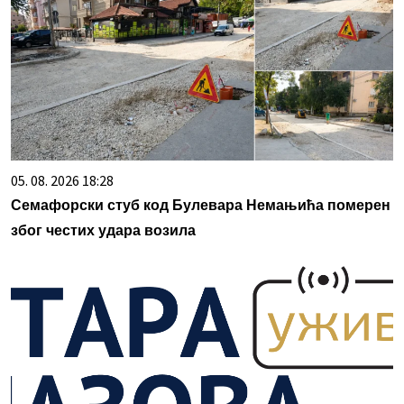
05. 08. 2026 18:28
Семафорски стуб код Булевара Немањића померен
због честих удара возила