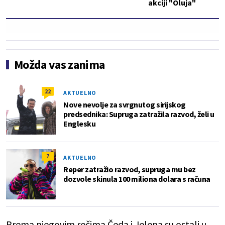
akciji "Oluja"
Možda vas zanima
22
AKTUELNO
Nove nevolje za svrgnutog sirijskog
predsednika: Supruga zatražila razvod, želi u
Englesku
7
AKTUELNO
Reper zatražio razvod, supruga mu bez
dozvole skinula 100 miliona dolara s računa
Prema njegovim rečima Čeda i Jelena su ostali u