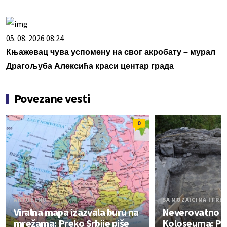
05. 08. 2026 08:24
Књажевац чува успомену на свог акробату – мурал
Драгoљуба Алексића краси центар града
Povezane vesti
0
AKTUELNO
SA MOZAICIMA I FRE
Viralna mapa izazvala buru na
Neverovatno o
mrežama: Preko Srbije piše
Koloseuma: P