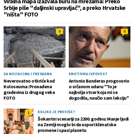
Viralna mapa izazvala buru na mrežama: Preko
Srbije piše "daljinski upravljač", a preko Hrvatske
"ništa" FOTO
0
0
SA MOZAICIMA I FRESKAMA
EMOTIVNA ISPOVEST
Neverovatno otkriće kod
Antonio Banderas progovorio
Koloseuma: Pronađena
o srčanom udaru: "To je
građevina iz drugog veka
najbolja stvar koja mi se
FOTO
dogodila, naučio sam lekciju"
KOLIKO JE PREVIŠE?
2
Šokantni scenariji za 2200. godinu: Manje ljudi
na Zemlji moglo bi da uspori klimatske
promene i spasi planetu