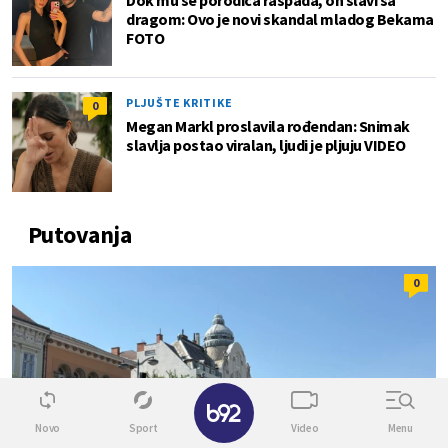
dragom: Ovo je novi skandal mladog Bekama
FOTO
PLJUŠTE KRITIKE
0
Megan Markl proslavila rođendan: Snimak
slavlja postao viralan, ljudi je pljuju VIDEO
Putovanja
0
✕
Novo
Sport
Video
Menu