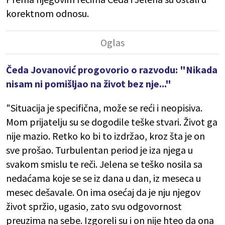
korektnom odnosu.
Čeda Jovanović progovorio o razvodu: "Nikada
nisam ni pomišljao na život bez nje..."
"Situacija je specifična, može se reći i neopisiva.
Mom prijatelju su se dogodile teške stvari. Život ga
nije mazio. Retko ko bi to izdržao, kroz šta je on
sve prošao. Turbulentan period je iza njega u
svakom smislu te reči. Jelena se teško nosila sa
nedaćama koje se se iz dana u dan, iz meseca u
mesec dešavale. On ima osećaj da je nju njegov
život spržio, ugasio, zato svu odgovornost
preuzima na sebe. Izgoreli su i on nije hteo da ona