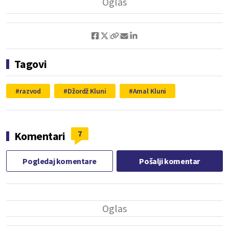
Tagovi
razvod
Džordž Kluni
Amal Kluni
7
Komentari
Pogledaj komentare
Pošalji komentar