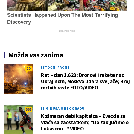
Scientists Happened Upon The Most Terrifying
Discovery
Brainberries
Možda vas zanima
ISTOČNI FRONT
20
Rat – dan 1.623: Dronovi i rakete nad
Ukrajinom, Moskva udara sve jače; Broj
mrtvih raste FOTO/VIDEO
IZ MINUSA U BEOGRADU
365
Košmaran debi kapitalca – Zvezda se
vraća sa zaostatkom; "Da zaključimo o
Lukasenu..." VIDEO