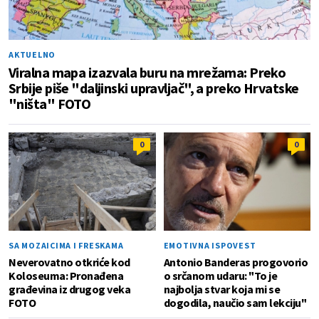
AKTUELNO
Viralna mapa izazvala buru na mrežama: Preko
Srbije piše "daljinski upravljač", a preko Hrvatske
"ništa" FOTO
0
0
SA MOZAICIMA I FRESKAMA
EMOTIVNA ISPOVEST
Neverovatno otkriće kod
Antonio Banderas progovorio
Koloseuma: Pronađena
o srčanom udaru: "To je
građevina iz drugog veka
najbolja stvar koja mi se
FOTO
dogodila, naučio sam lekciju"