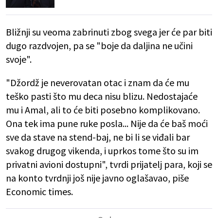
Bližnji su veoma zabrinuti zbog svega jer će par biti
dugo razdvojen, pa se "boje da daljina ne učini
svoje".
"Džordž je neverovatan otac i znam da će mu
teško pasti što mu deca nisu blizu. Nedostajaće
mu i Amal, ali to će biti posebno komplikovano.
Ona tek ima pune ruke posla... Nije da će baš moći
sve da stave na stend-baj, ne bi li se viđali bar
svakog drugog vikenda, i uprkos tome što su im
privatni avioni dostupni", tvrdi prijatelj para, koji se
na konto tvrdnji još nije javno oglašavao, piše
Economic times.