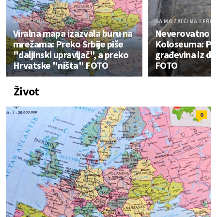
AKTUELNO
SA MOZAICIMA I FRE
Viralna mapa izazvala buru na
Neverovatno o
mrežama: Preko Srbije piše
Koloseuma: P
"daljinski upravljač", a preko
građevina iz d
Hrvatske "ništa" FOTO
FOTO
Život
0