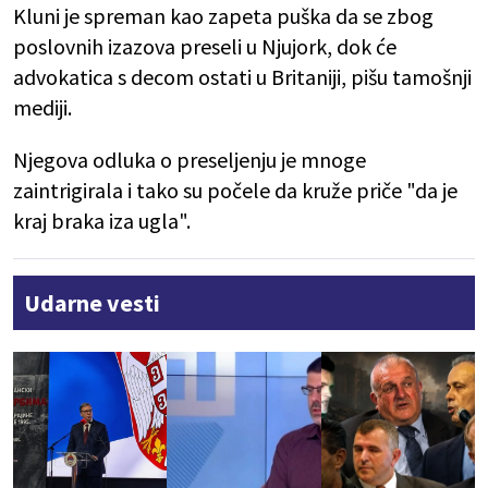
Kluni je spreman kao zapeta puška da se zbog
poslovnih izazova preseli u Njujork, dok će
advokatica s decom ostati u Britaniji, pišu tamošnji
mediji.
Njegova odluka o preseljenju je mnoge
zaintrigirala i tako su počele da kruže priče "da je
kraj braka iza ugla".
Udarne vesti