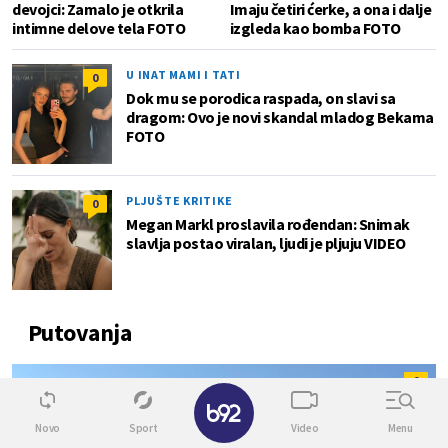
devojci: Zamalo je otkrila
Imaju četiri ćerke, a ona i dalje
intimne delove tela FOTO
izgleda kao bomba FOTO
U INAT MAMI I TATI
0
Dok mu se porodica raspada, on slavi sa
dragom: Ovo je novi skandal mladog Bekama
FOTO
PLJUŠTE KRITIKE
0
Megan Markl proslavila rođendan: Snimak
slavlja postao viralan, ljudi je pljuju VIDEO
Putovanja
0
✕
Novo
Sport
Video
Menu