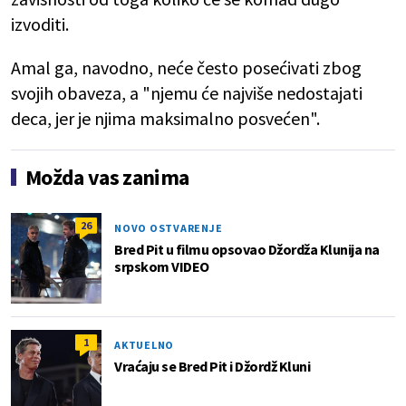
izvoditi.
Amal ga, navodno, neće često posećivati zbog
svojih obaveza, a "njemu će najviše nedostajati
deca, jer je njima maksimalno posvećen".
Možda vas zanima
26
NOVO OSTVARENJE
Bred Pit u filmu opsovao Džordža Klunija na
srpskom VIDEO
1
AKTUELNO
Vraćaju se Bred Pit i Džordž Kluni