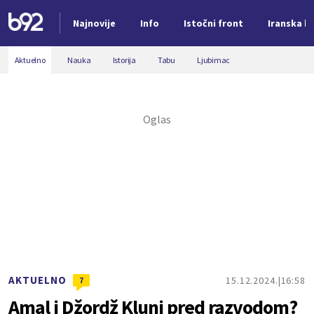
Najnovije
Info
Istočni front
Iranska kr
Nova vest
Aktuelno
Nauka
Istorija
Tabu
Ljubimac
AKTUELNO
15.12.2024.
16:58
7
Amal i Džordž Kluni pred razvodom?