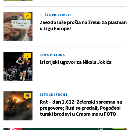
TEŽAK PROTIVNIK
23
Zvezda loše prošla na žrebu za plasman
u Ligu Evrope!
359,5 MILIONA
7
Istorijski ugovor za Nikolu Jokića
ISTOČNI FRONT
65
Rat – dan 1.622: Zelenski spreman na
pregovore; Rusi se predali; Pogođeni
turski brodovi u Crnom moru FOTO