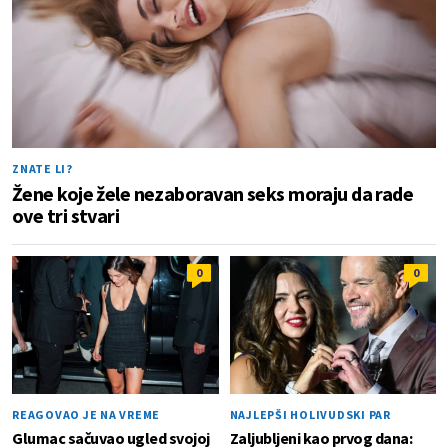
ZNATE LI?
Žene koje žele nezaboravan seks moraju da rade
ove tri stvari
0
0
REAGOVAO JE NA VREME
NAJLEPŠI HOLIVUDSKI PAR
Glumac sačuvao ugled svojoj
Zaljubljeni kao prvog dana: