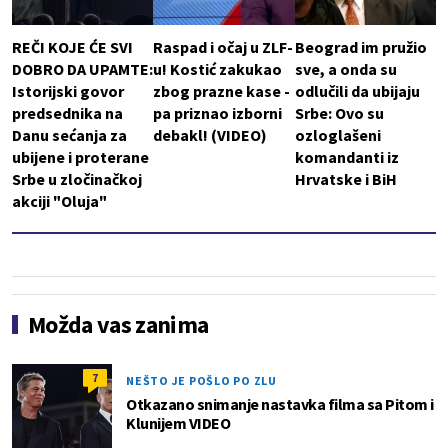
REČI KOJE ĆE SVI
Raspad i očaj u ZLF-
Beograd im pružio
DOBRO DA UPAMTE:
u! Kostić zakukao
sve, a onda su
Istorijski govor
zbog prazne kase -
odlučili da ubijaju
predsednika na
pa priznao izborni
Srbe: Ovo su
Danu sećanja za
debakl! (VIDEO)
ozloglašeni
ubijene i proterane
komandanti iz
Srbe u zločinačkoj
Hrvatske i BiH
akciji "Oluja"
Možda vas zanima
7
NEŠTO JE POŠLO PO ZLU
Otkazano snimanje nastavka filma sa Pitom i
Klunijem VIDEO