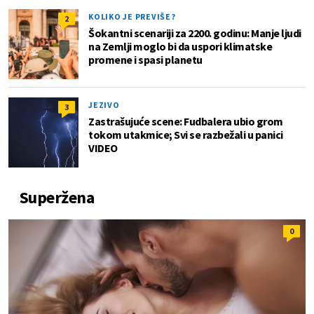
KOLIKO JE PREVIŠE?
2
Šokantni scenariji za 2200. godinu: Manje ljudi
na Zemlji moglo bi da uspori klimatske
promene i spasi planetu
JEZIVO
3
Zastrašujuće scene: Fudbalera ubio grom
tokom utakmice; Svi se razbežali u panici
VIDEO
Superžena
0