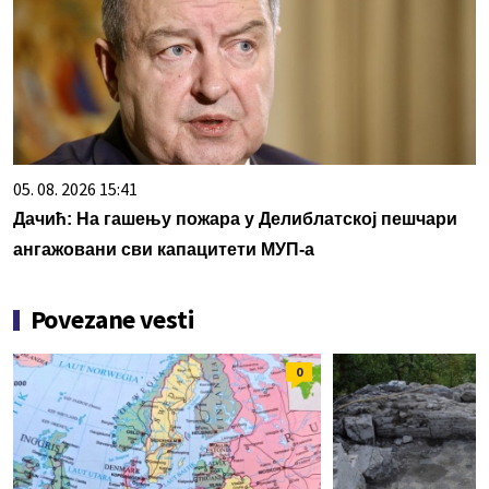
05. 08. 2026 15:41
Дачић: На гашењу пожара у Делиблатској пешчари
ангажовани сви капацитети МУП-а
Povezane vesti
0