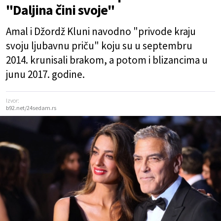
"Daljina čini svoje"
Amal i Džordž Kluni navodno "privode kraju
svoju ljubavnu priču" koju su u septembru
2014. krunisali brakom, a potom i blizancima u
junu 2017. godine.
Izvor:
b92.net/24sedam.rs