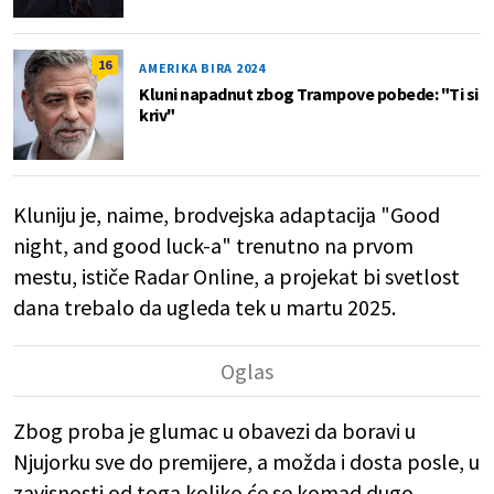
16
AMERIKA BIRA 2024
Kluni napadnut zbog Trampove pobede: "Ti si
kriv"
Kluniju je, naime, brodvejska adaptacija "Good
night, and good luck-a" trenutno na prvom
mestu, ističe Radar Online, a projekat bi svetlost
dana trebalo da ugleda tek u martu 2025.
Zbog proba je glumac u obavezi da boravi u
Njujorku sve do premijere, a možda i dosta posle, u
zavisnosti od toga koliko će se komad dugo