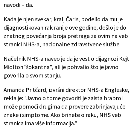
navodi – da.
Kada je njen svekar, kralj Čarls, podelio da mu je
dijagnostikovan rak ranije ove godine, došlo je do
znatnog povećanja broja pretraga za ovim na veb
stranici NHS-a, nacionalne zdravstvene službe.
Načelnik NHS-a naveo je da je vest o dijagnozi Kejt
Midlton"šokantna", ali je pohvalio što je javno
govorila o svom stanju.
Amanda Pritčard, izvršni direktor NHS-a Engleske,
rekla je: "Javno o tome govoriti je zaista hrabro i
može pomoći drugima da provere zabrinjavajuće
znake i simptome. Ako brinete o raku, NHS veb
stranica ima više informacija."