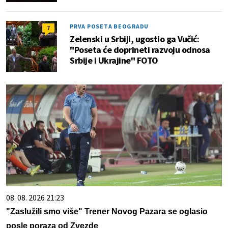
PRVA POSETA BEOGRADU
7
Zelenski u Srbiji, ugostio ga Vučić:
"Poseta će doprineti razvoju odnosa
Srbije i Ukrajine" FOTO
08. 08. 2026 21:23
"Zaslužili smo više" Trener Novog Pazara se oglasio
posle poraza od Zvezde