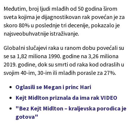
Međutim, broj ljudi mlađih od 50 godina širom
sveta kojima je dijagnostikovan rak povećan je za
skoro 80% u poslednje tri decenije, pokazalo je
najsveobuhvatnije istraživanje.
Globalni slučajevi raka u ranom dobu povećali su
se sa 1,82 miliona 1990. godine na 3,26 miliona
2019. godine, dok su smrti od raka kod odraslih u
svojim 40-im, 30-im ili mlađih porasle za 27%.
Oglasili se Megan i princ Hari
Kejt Midlton priznala da ima rak VIDEO
"Bez Kejt Midlton – kraljevska porodica je
gotova"