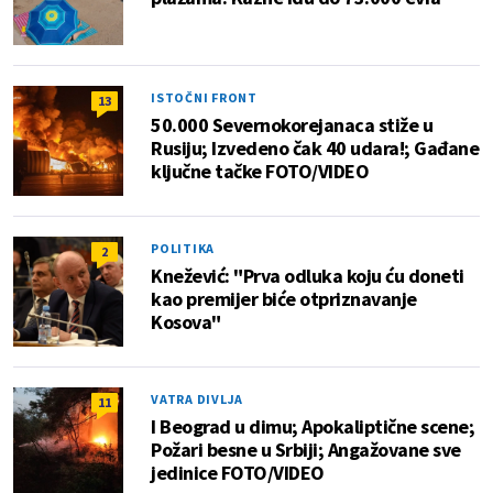
ISTOČNI FRONT
13
50.000 Severnokorejanaca stiže u
Rusiju; Izvedeno čak 40 udara!; Gađane
ključne tačke FOTO/VIDEO
POLITIKA
2
Knežević: "Prva odluka koju ću doneti
kao premijer biće otpriznavanje
Kosova"
VATRA DIVLJA
11
I Beograd u dimu; Apokaliptične scene;
Požari besne u Srbiji; Angažovane sve
jedinice FOTO/VIDEO