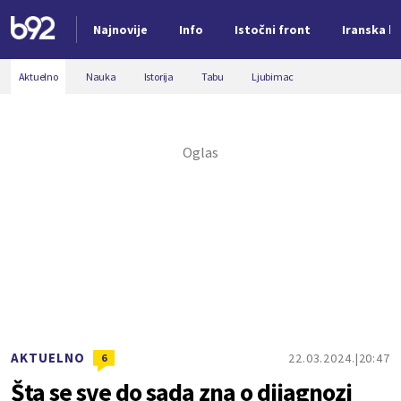
Najnovije
Info
Istočni front
Iranska kr
Nova vest
Aktuelno
Nauka
Istorija
Tabu
Ljubimac
AKTUELNO
22.03.2024.
20:47
6
Šta se sve do sada zna o dijagnozi