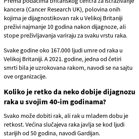
Prema podacima britanskog centra za istraživanje
kancera (Cancer Research UK), polovina onih
kojima je dijagnostikovan rak u Velikoj Britaniji
preživi najmanje 10 godina nakon dijagnoze, ali
stope preživljavanja variraju za svaku vrstu raka.
Svake godine oko 167.000 ljudi umre od raka u
Velikoj Britaniji. A 2021. godine, jedna od četiri
smrti bila je uzrokovana rakom, navodi se na sajtu
ove organizacije.
Koliko je retko da neko dobije dijagnozu
raka u svojim 40-im godinama?
Svako može dobiti rak, ali rak u mlađem dobu je
retkost. Većina slučajeva raka javlja se kod ljudi
starijih od 50 godina, navodi Gardijan.