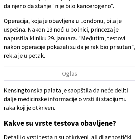
da njeno da stanje "nije bilo kancerogeno".
Operacija, koja je obavljena u Londonu, bila je
uspešna. Nakon 13 noći u bolnici, princeza je
napustila kliniku 29. januara. "Međutim, testovi
nakon operacije pokazali su da je rak bio prisutan",
rekla je u petak.
Kensingtonska palata je saopštila da neće deliti
dalje medicinske informacije o vrsti ili stadijumu
raka koji je otkriven.
Kakve su vrste testova obavljene?
Detalji o vrsti testa nisu otkriveni, ali dijagnostički