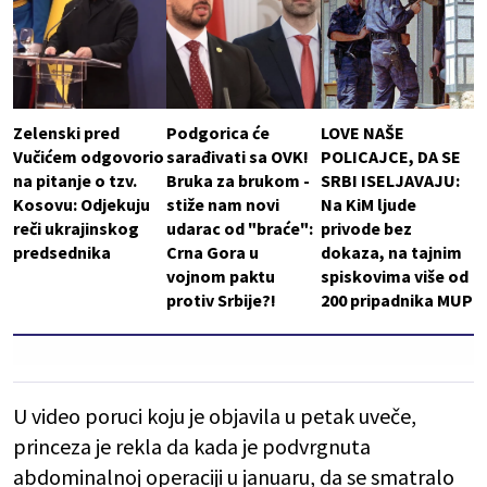
Zelenski pred
Podgorica će
LOVE NAŠE
Vučićem odgovorio
sarađivati sa OVK!
POLICAJCE, DA SE
na pitanje o tzv.
Bruka za brukom -
SRBI ISELJAVAJU:
Kosovu: Odjekuju
stiže nam novi
Na KiM ljude
reči ukrajinskog
udarac od "braće":
privode bez
predsednika
Crna Gora u
dokaza, na tajnim
vojnom paktu
spiskovima više od
protiv Srbije?!
200 pripadnika MUP
U video poruci koju je objavila u petak uveče,
princeza je rekla da kada je podvrgnuta
abdominalnoj operaciji u januaru, da se smatralo