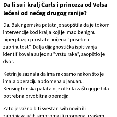
Da li su i kralj Čarls i princeza od Velsa
lečeni od nečeg drugog ranije?
Da. Bakingemska palata je saopštila da je tokom
intervencije kod kralja koji je imao benignu
hiperplaziju prostate uočena "posebna
zabrinutost". Dalja dijagnostička ispitivanja
identifikovala su jednu "vrstu raka", saopštio je
dvor.
Ketrin je saznala da ima rak samo nakon što je
imala operaciju abdomena u januaru.
Kensingtonska palata nije otkrila zašto joj je bila
potrebna prvobitna operacija.
Zato je važno biti svestan svih novih ili
zabrinjavajućih simptoma ili promena u vašem