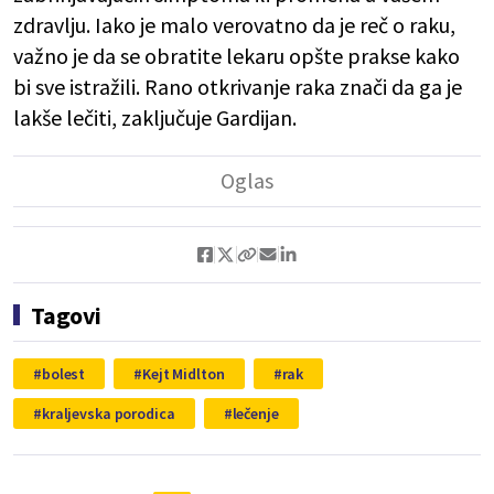
zdravlju. Iako je malo verovatno da je reč o raku,
važno je da se obratite lekaru opšte prakse kako
bi sve istražili. Rano otkrivanje raka znači da ga je
lakše lečiti, zaključuje Gardijan.
Tagovi
bolest
Kejt Midlton
rak
kraljevska porodica
lečenje