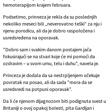
hemoterapijom krajem februara.
Podsetimo, prinneza je rekla da su poslednjih
nekoliko meseci bili „neverovatno teški“ za nju i
njenu porodicu, ali da je dobro raspoložena i
usredsređena na oporavak.
"Dobro sam i svakim danom postajem jača
fokusirajući se na stvari koje će mi pomoći da
ozdravim – u svom umu, telu i duhu", navela je.
Princeza je dodala da sa nestrpljenjem očekuje
povratak na posao, ali da sada "mora da se
usredsredi na potpuni oporavak".
Da li će njenom dijagnozom biti podignuta svest u
Britaniji o ovoj opakoj bolesti, pita Gardijan i