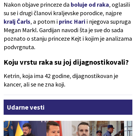
Nakon objave princeze da
boluje od raka
, oglasili
su se i drugi članovi kraljevske porodice, najpre
kralj Čarls
, a potom i
princ Hari
i njegova supruga
Megan Markl. Gardijan navodi šta je sve do sada
poznato o stanju princeze Kejt i kojim je analizama
podvrgnuta.
Koju vrstu raka su joj dijagnostikovali?
Ketrin, koja ima 42 godine, dijagnostikovan je
kancer, ali se ne zna koji.
Udarne vesti