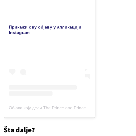
Прикажи ову објаву у апликацији
Instagram
Објава коју дели The Prince and Princess of Wales (@princeandprincessofwales)
Šta dalje?