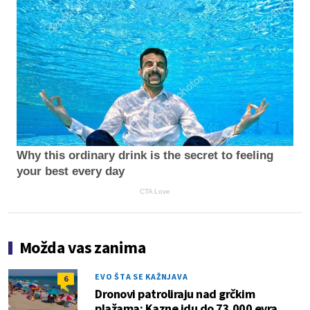
Why this ordinary drink is the secret to feeling
your best every day
CTA Love
Možda vas zanima
EVO ŠTA SE KAŽNJAVA
6
Dronovi patroliraju nad grčkim
plažama: Kazne idu do 73.000 evra