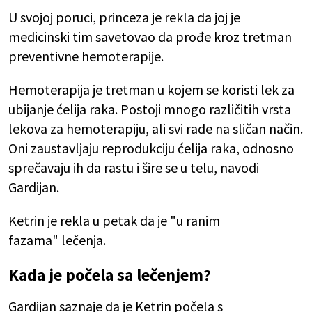
U svojoj poruci, princeza je rekla da joj je
medicinski tim savetovao da prođe kroz tretman
preventivne hemoterapije.
Hemoterapija je tretman u kojem se koristi lek za
ubijanje ćelija raka. Postoji mnogo različitih vrsta
lekova za hemoterapiju, ali svi rade na sličan način.
Oni zaustavljaju reprodukciju ćelija raka, odnosno
sprečavaju ih da rastu i šire se u telu, navodi
Gardijan.
Ketrin je rekla u petak da je "u ranim
fazama" lečenja.
Kada je počela sa lečenjem?
Gardijan saznaje da je Ketrin počela s