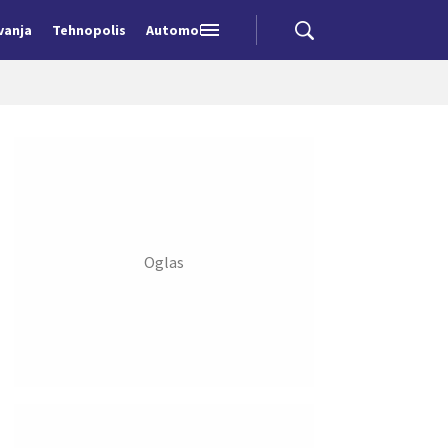
vanja
Tehnopolis
Automobili