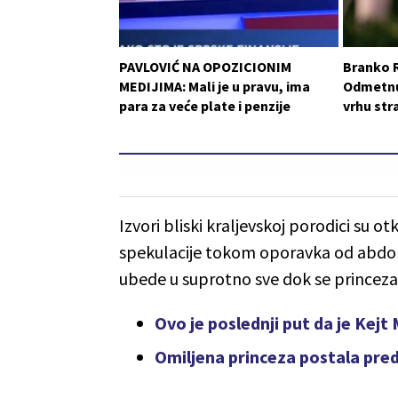
PAVLOVIĆ NA OPOZICIONIM
Branko 
MEDIJIMA: Mali je u pravu, ima
Odmetnut
para za veće plate i penzije
vrhu st
Izvori bliski kraljevskoj porodici su o
spekulacije tokom oporavka od abdomi
ubede u suprotno sve dok se princeza 
Ovo je poslednji put da je Kejt
Omiljena princeza postala p