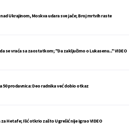
e nad Ukrajinom, Moskva udara sve jače; Broj mrtvih raste
da se vraća sa zaostatkom; "Da zaključimo o Lukasenu..." VIDEO
a 50 prodavnica: Deo radnika već dobio otkaz
a Hetafe; Ilić otkrio zašto Ugrešić nije igrao VIDEO