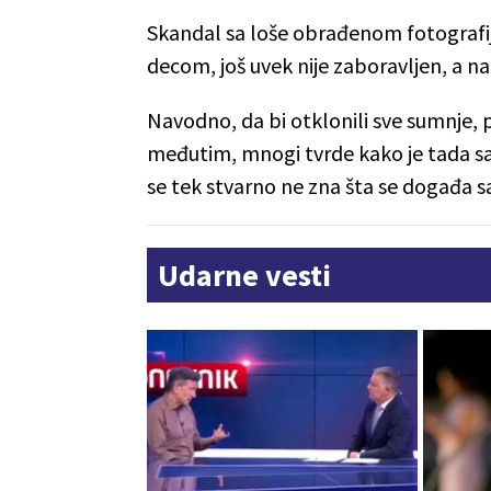
Skandal sa loše obrađenom fotografij
decom, još uvek nije zaboravljen, a nak
Navodno, da bi otklonili sve sumnje, 
međutim, mnogi tvrde kako je tada sa
se tek stvarno ne zna šta se događa 
Udarne vesti