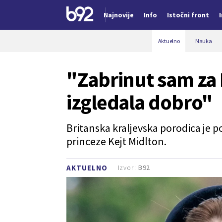
Najnovije
Info
Istočni front
Nova vest
Aktuelno
Nauka
"Zabrinut sam za K
izgledala dobro"
Britanska kraljevska porodica je 
princeze Kejt Midlton.
Izvor:
B92
AKTUELNO