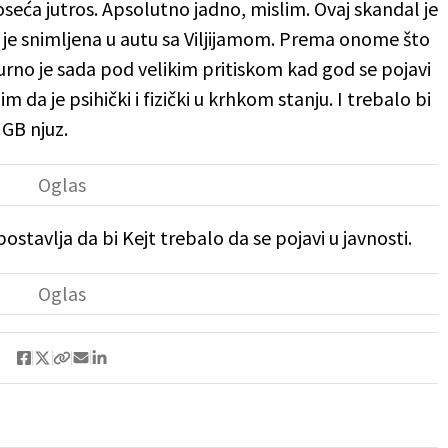
eća jutros. Apsolutno jadno, mislim. Ovaj skandal je
 je snimljena u autu sa Viljijamom. Prema onome što
gurno je sada pod velikim pritiskom kad god se pojavi
im da je psihički i fizički u krhkom stanju. I trebalo bi
 GB njuz.
ostavlja da bi Kejt trebalo da se pojavi u javnosti.