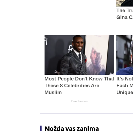
The Tru
Gina C
Most People Don't Know That
It's No
These 8 Celebrities Are
Each M
Muslim
Unique 
Brainberries
Možda vas zanima