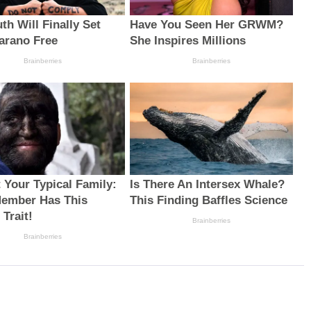
th Will Finally Set
Have You Seen Her GRWM?
arano Free
She Inspires Millions
Brainberries
Brainberries
t Your Typical Family:
Is There An Intersex Whale?
ember Has This
This Finding Baffles Science
Trait!
Brainberries
Brainberries