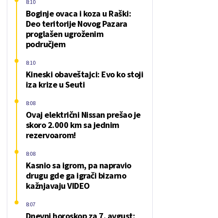
8:10
Boginje ovaca i koza u Raški:
Deo teritorije Novog Pazara
proglašen ugroženim
područjem
8:10
Kineski obaveštajci: Evo ko stoji
iza krize u Seuti
8:08
Ovaj električni Nissan prešao je
skoro 2.000 km sa jednim
rezervoarom!
8:08
Kasnio sa igrom, pa napravio
drugu gde ga igrači bizarno
kažnjavaju VIDEO
8:07
Dnevni horoskop za 7. avgust: