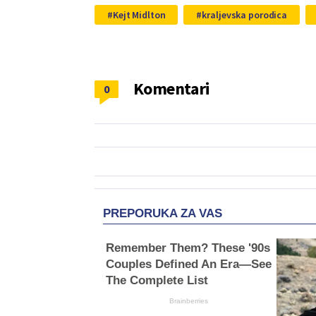
Kejt Midlton
kraljevska porodica
Komentari
0
PREPORUKA ZA VAS
Remember Them? These '90s
Couples Defined An Era—See
The Complete List
Brainberries