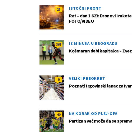
ISTOČNI FRONT
25
Rat – dan 1.623: Dronovi i raket
FOTO/VIDEO
IZ MINUSA U BEOGRADU
367
Košmaran debi kapitalca – Zvez
VELIKI PREOKRET
0
Poznati trgovinski lanac zatvar
NA KORAK OD PLEJ-OFA
40
Partizan već može da se sprema z