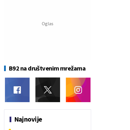
B92 na društvenim mrežama
Najnovije