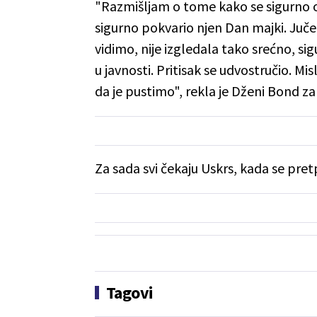
"Razmišljam o tome kako se sigurno os
sigurno pokvario njen Dan majki. Juče
vidimo, nije izgledala tako srećno, si
u javnosti. Pritisak se udvostručio. Misl
da je pustimo", rekla je Dženi Bond za
Za sada svi čekaju Uskrs, kada se pretp
Tagovi