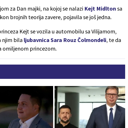
om za Dan majki, na kojoj se nalazi
Kejt Midlton
sa
on brojnih teorija zavere, pojavila se još jedna.
princeza Kejt se vozila u automobilu sa Vilijamom,
 njim bila
ljubavnica Sara Rouz Čolmondeli
, te da
sa omiljenom princezom.