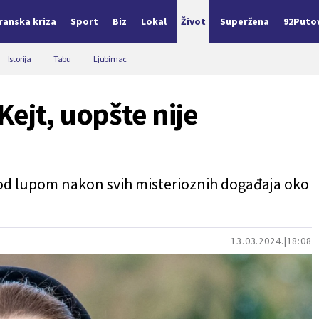
Iranska kriza
Sport
Biz
Lokal
Život
Superžena
92Puto
Istorija
Tabu
Ljubimac
ejt, uopšte nije
pod lupom nakon svih misterioznih događaja oko
13.03.2024.
18:08