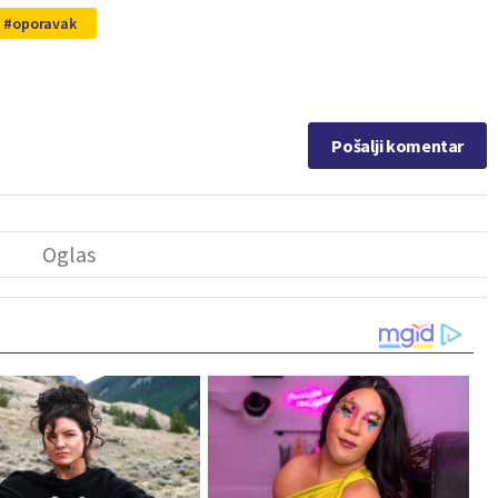
oporavak
Pošalji komentar