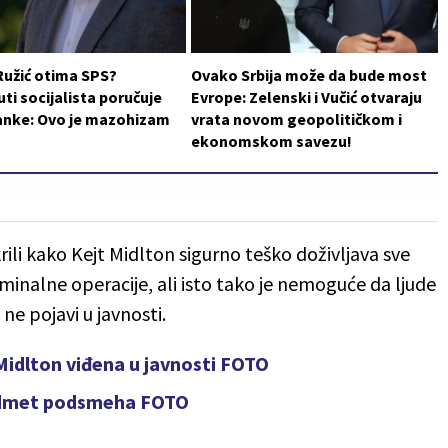
Ružić otima SPS?
Ovako Srbija može da bude most
i socijalista poručuje
Evrope: Zelenski i Vučić otvaraju
ranke: Ovo je mazohizam
vrata novom geopolitičkom i
ekonomskom savezu!
tkrili kako Kejt Midlton sigurno teško doživljava sve
nalne operacije, ali isto tako je nemoguće da ljude
ne pojavi u javnosti.
 Midlton viđena u javnosti FOTO
redmet podsmeha FOTO