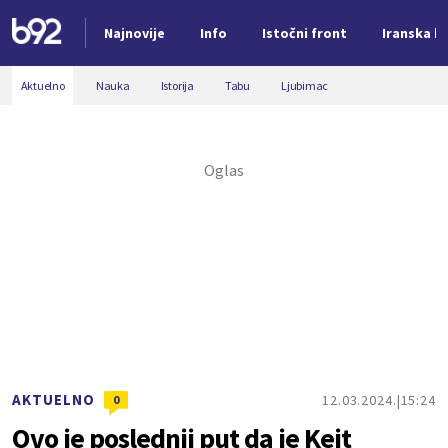
Najnovije
Info
Istočni front
Iranska kr
Nova vest
Aktuelno
Nauka
Istorija
Tabu
Ljubimac
AKTUELNO
12.03.2024.
15:24
0
Ovo je poslednji put da je Kejt