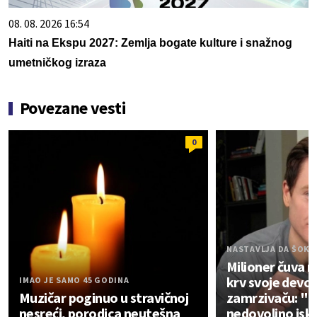
08. 08. 2026 16:54
Haiti na Ekspu 2027: Zemlja bogate kulture i snažnog
umetničkog izraza
Povezane vesti
0
NASTAVLJA DA ŠOKI
Milioner čuva 
krv svoje devoj
IMAO JE SAMO 45 GODINA
Muzičar poginuo u stravičnoj
zamrzivaču: "Vr
nesreći, porodica neutešna
nedovoljno isk