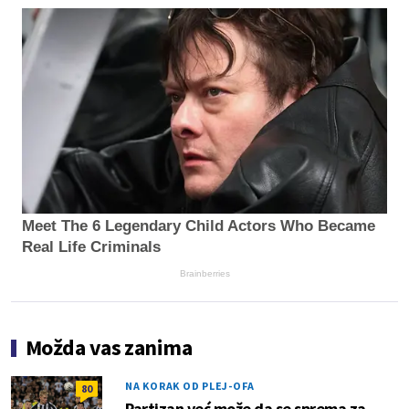
Meet The 6 Legendary Child Actors Who Became
Real Life Criminals
Brainberries
Možda vas zanima
NA KORAK OD PLEJ-OFA
80
Partizan već može da se sprema za