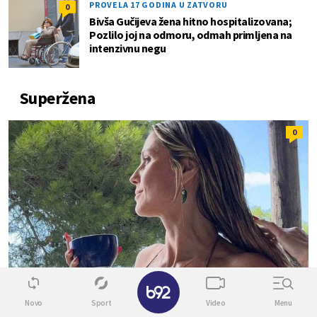
PROVELA 17 GODINA U ZATVORU
0
Bivša Gučijeva žena hitno hospitalizovana;
Pozlilo joj na odmoru, odmah primljena na
intenzivnu negu
Superžena
0
✕
Novo
Sport
Video
Menu