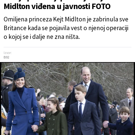
Midlton viđena u javnosti FOTO
Omiljena princeza Kejt Midlton je zabrinula sve
Britance kada se pojavila vest o njenoj operaciji
o kojoj se i dalje ne zna ništa.
Izvor:
B92