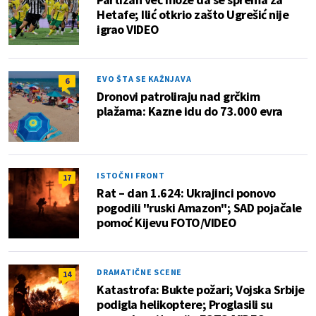
Hetafe; Ilić otkrio zašto Ugrešić nije
igrao VIDEO
EVO ŠTA SE KAŽNJAVA
6
Dronovi patroliraju nad grčkim
plažama: Kazne idu do 73.000 evra
ISTOČNI FRONT
17
Rat – dan 1.624: Ukrajinci ponovo
pogodili "ruski Amazon"; SAD pojačale
pomoć Kijevu FOTO/VIDEO
DRAMATIČNE SCENE
14
Katastrofa: Bukte požari; Vojska Srbije
podigla helikoptere; Proglasili su