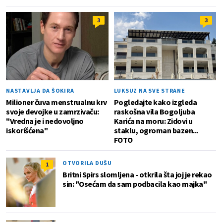
3
3
NASTAVLJA DA ŠOKIRA
LUKSUZ NA SVE STRANE
Milioner čuva menstrualnu krv
Pogledajte kako izgleda
svoje devojke u zamrzivaču:
raskošna vila Bogoljuba
"Vredna je i nedovoljno
Karića na moru: Zidovi u
iskorišćena"
staklu, ogroman bazen...
FOTO
OTVORILA DUŠU
1
Britni Spirs slomljena - otkrila šta joj je rekao
sin: "Osećam da sam podbacila kao majka"