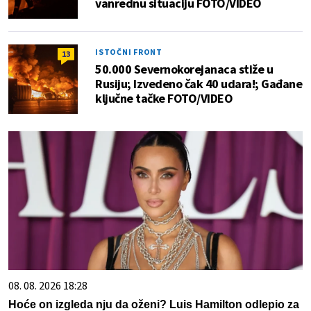
vanrednu situaciju FOTO/VIDEO
ISTOČNI FRONT
13
50.000 Severnokorejanaca stiže u
Rusiju; Izvedeno čak 40 udara!; Gađane
ključne tačke FOTO/VIDEO
08. 08. 2026 18:28
Hoće on izgleda nju da oženi? Luis Hamilton odlepio za