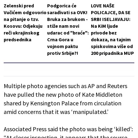
Zelenski pred
Podgorica će
LOVE NAŠE
Vučićem odgovorio
sarađivati sa OVK!
POLICAJCE, DA SE
na pitanje o tzv.
Bruka za brukom -
SRBI ISELJAVAJU:
Kosovu: Odjekuju
stiže nam novi
Na KiM ljude
reči ukrajinskog
udarac od "braće":
privode bez
predsednika
Crna Gora u
dokaza, na tajnim
vojnom paktu
spiskovima više od
protiv Srbije?!
200 pripadnika MUP
Multiple photo agencies such as AP and Reuters
have pulled the new photo of Kate Middleton
shared by Kensington Palace from circulation
amid concerns that it was ‘manipulated.’
Associated Press said the photo was being ‘killed’:
“At closer inspection, it appears that the source…