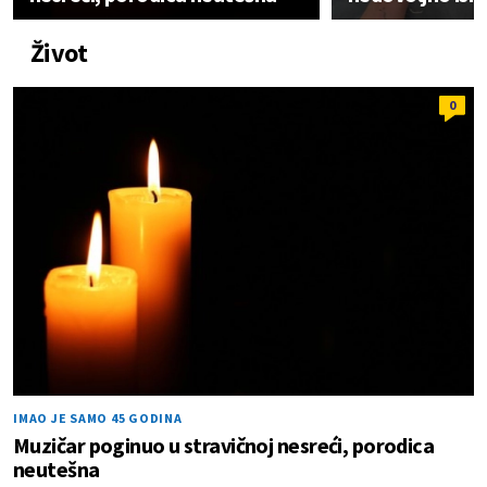
Život
0
IMAO JE SAMO 45 GODINA
Muzičar poginuo u stravičnoj nesreći, porodica
neutešna