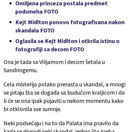
Omiljena princeza postala predmet
podsmeha FOTO
Kejt Midlton ponovo fotografisana nakon
skandala FOTO
Oglasila se Kejt Midlton i otkrila istinu o
fotografiji sa decom FOTO
Ona je tada sa Vilijamom i decom šetala u
Sandringemu.
Cela misterija polako prerasta u skandal, a mnogi
se pitaju šta se događa sa budućom kraljicom i da
li će se ona ipak pojaviti u nekom momentu kako
bi otklonila sve sumnje.
Neki podsećaju i na to da Palata ima pravilo da
kada se dogodi neki skandal, jedino što treba