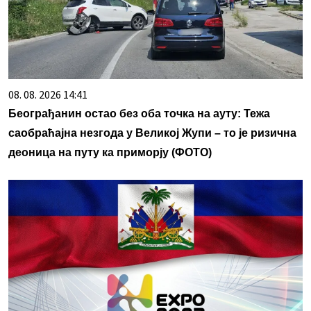
08. 08. 2026 14:41
Београђанин остао без оба точка на ауту: Тежа
саобраћајна незгода у Великој Жупи – то је ризична
деоница на путу ка приморју (ФОТО)