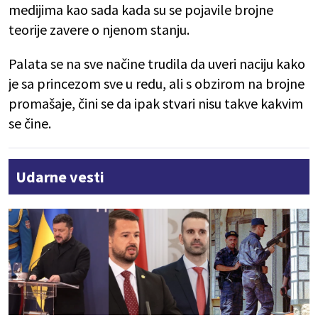
medijima kao sada kada su se pojavile brojne
teorije zavere o njenom stanju.
Palata se na sve načine trudila da uveri naciju kako
je sa princezom sve u redu, ali s obzirom na brojne
promašaje, čini se da ipak stvari nisu takve kakvim
se čine.
Udarne vesti