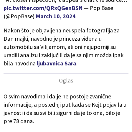
pic.twitter.com/QRxQGenBSN
— Pop Base
(@PopBase)
March 10, 2024
Nakon što je objavljena neuspela fotografija za
Dan majki, navodno je princeza viđena u
automobilu sa Vilijamom, ali oni najuporniji su
uradili analizu i zaključili da je sa njim možda ipak
bila navodna
ljubavnica Sara
.
O svim navodima i dalje ne postoje zvanične
informacije, a poslednji put kada se Kejt pojavila u
javnosti i da su svi bili sigurni da je to ona, bilo je
pre 78 dana.