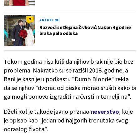
9
AKTUELNO
Razvodi se Dejana Živković: Nakon 4 godine
braka pala odluka
Tokom godina nisu krili da njihov brak nije bio bez
problema. Nakratko su se razišli 2018. godine, a
Bani je kasnije u podkastu "Dumb Blonde" rekla
da se njihov "dvorac od peska morao srušiti kako bi
ga mogli ponovo izgraditi na čvrstim temeljima".
Dželi Rol je takođe javno priznao
neverstvo
, koje
je opisao kao "jedan od najgorih trenutaka svog
odraslog života".