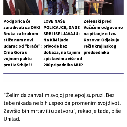
Podgorica će
LOVE NAŠE
Zelenski pred
sarađivati sa OVK!
POLICAJCE, DA SE
Vučićem odgovorio
Bruka za brukom -
SRBI ISELJAVAJU:
na pitanje o tzv.
stiže nam novi
Na KiM ljude
Kosovu: Odjekuju
udarac od "braće":
privode bez
reči ukrajinskog
Crna Gora u
dokaza, na tajnim
predsednika
vojnom paktu
spiskovima više od
protiv Srbije?!
200 pripadnika MUP
"Želim da zahvalim svojoj prelepoj supruzi. Bez
tebe nikada ne bih uspeo da promenim svoj život.
Završio bih mrtav ili u zatvoru", rekao je tada, piše
Unilad.