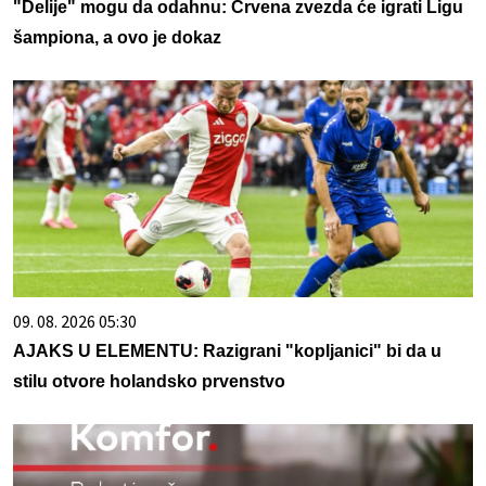
"Delije" mogu da odahnu: Crvena zvezda će igrati Ligu
šampiona, a ovo je dokaz
09. 08. 2026 05:30
AJAKS U ELEMENTU: Razigrani "kopljanici" bi da u
stilu otvore holandsko prvenstvo