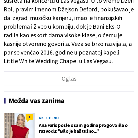
susreta na koncertu u Las Vegasu. U to vreme Dželi
Rol, pravim imenom Džejson Deford, pokušavao je
da izgradi muzičku karijeru, imao je finansijskih
problema i živeo u kombiju, dok je Bani Eks-O
radila kao eskort dama visoke klase, o čemu je
kasnije otvoreno govorila. Veza se brzo razvijala, a
par se venčao 2016. godine u poznatoj kapeli
Little White Wedding Chapel u Las Vegasu.
Možda vas zanima
1
AKTUELNO
Ana Faris posle osam godina progovorila o
razvodu: "Bilo je baš tužno..."