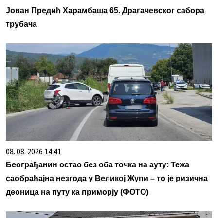
Јован Предић Харамбаша 65. Драгачевског сабора
трубача
08. 08. 2026 14:41
Београђанин остао без оба точка на ауту: Тежа
саобраћајна незгода у Великој Жупи – то је ризична
деоница на путу ка приморју (ФОТО)