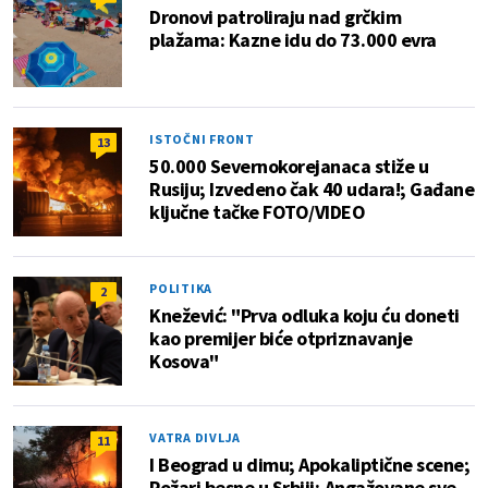
Dronovi patroliraju nad grčkim
plažama: Kazne idu do 73.000 evra
ISTOČNI FRONT
13
50.000 Severnokorejanaca stiže u
Rusiju; Izvedeno čak 40 udara!; Gađane
ključne tačke FOTO/VIDEO
POLITIKA
2
Knežević: "Prva odluka koju ću doneti
kao premijer biće otpriznavanje
Kosova"
VATRA DIVLJA
11
I Beograd u dimu; Apokaliptične scene;
Požari besne u Srbiji; Angažovane sve