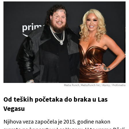
Media Punch, MediaPunch Inc / Alamy / Profimedia
Od teških početaka do braka u Las
Vegasu
Njihova veza započela je 2015. godine nakon