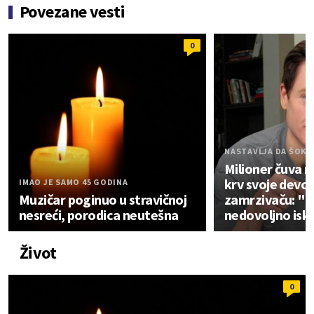
Povezane vesti
0
NASTAVLJA DA ŠOKI
Milioner čuva 
krv svoje devoj
IMAO JE SAMO 45 GODINA
Muzičar poginuo u stravičnoj
zamrzivaču: "Vr
nesreći, porodica neutešna
nedovoljno isk
Život
0