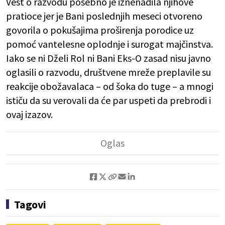
Vest o razvodu posebno je iznenadila njihove
pratioce jer je Bani poslednjih meseci otvoreno
govorila o pokušajima proširenja porodice uz
pomoć vantelesne oplodnje i surogat majčinstva.
Iako se ni Dželi Rol ni Bani Eks-O zasad nisu javno
oglasili o razvodu, društvene mreže preplavile su
reakcije obožavalaca – od šoka do tuge – a mnogi
ističu da su verovali da će par uspeti da prebrodi i
ovaj izazov.
Tagovi