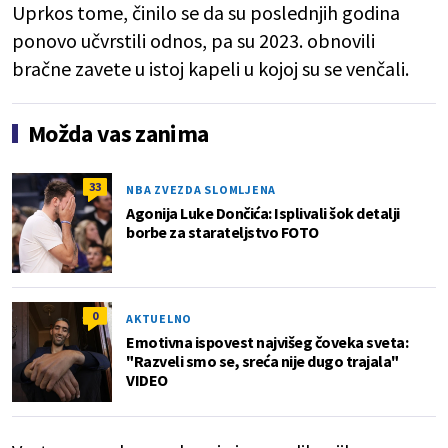
Uprkos tome, činilo se da su poslednjih godina
ponovo učvrstili odnos, pa su 2023. obnovili
bračne zavete u istoj kapeli u kojoj su se venčali.
Možda vas zanima
33
NBA ZVEZDA SLOMLJENA
Agonija Luke Dončića: Isplivali šok detalji
borbe za starateljstvo FOTO
0
AKTUELNO
Emotivna ispovest najvišeg čoveka sveta:
"Razveli smo se, sreća nije dugo trajala"
VIDEO