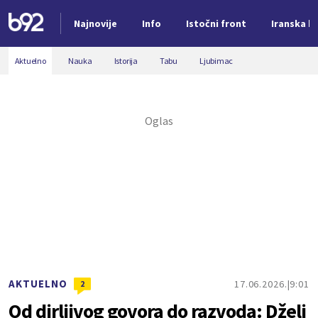
Najnovije
Info
Istočni front
Iranska kr
Nova vest
Aktuelno
Nauka
Istorija
Tabu
Ljubimac
AKTUELNO
17.06.2026.
9:01
2
Od dirljivog govora do razvoda: Dželi