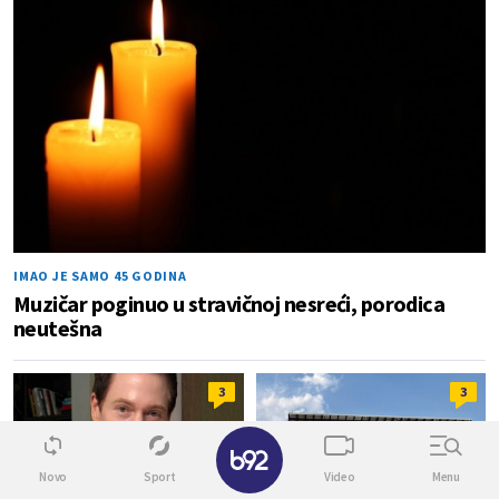
IMAO JE SAMO 45 GODINA
Muzičar poginuo u stravičnoj nesreći, porodica
neutešna
3
3
✕
Novo
Sport
Video
Menu