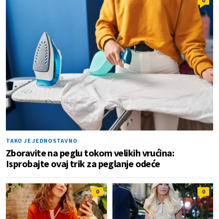
0
TAKO JE JEDNOSTAVNO
Zboravite na peglu tokom velikih vrućina:
Isprobajte ovaj trik za peglanje odeće
0
0