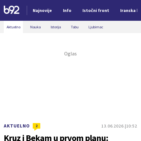
Najnovije
Info
Istočni front
Iranska kr
Nova vest
Aktuelno
Nauka
Istorija
Tabu
Ljubimac
AKTUELNO
13.06.2026.
10:52
2
Kruz i Bekam u prvom planu: