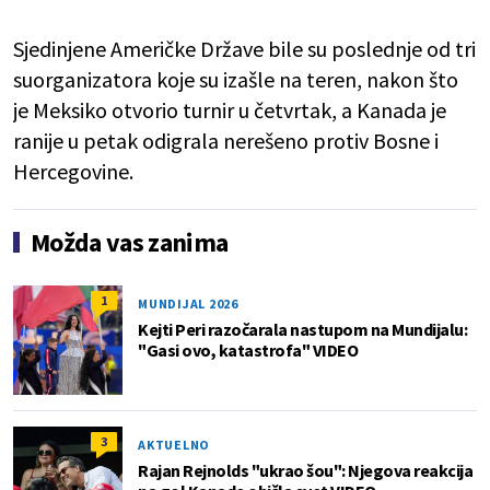
Sjedinjene Američke Države bile su poslednje od tri
suorganizatora koje su izašle na teren, nakon što
je Meksiko otvorio turnir u četvrtak, a Kanada je
ranije u petak odigrala nerešeno protiv Bosne i
Hercegovine.
Možda vas zanima
1
MUNDIJAL 2026
Kejti Peri razočarala nastupom na Mundijalu:
"Gasi ovo, katastrofa" VIDEO
3
AKTUELNO
Rajan Rejnolds "ukrao šou": Njegova reakcija