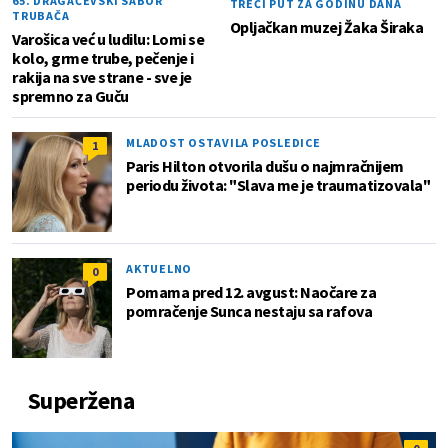
65. DRAGAČEVSKI SABOR
TREĆI PUT ZA GODINU DANA
TRUBAČA
Opljačkan muzej Žaka Širaka
Varošica već u ludilu: Lomi se
kolo, grme trube, pečenje i
rakija na sve strane - sve je
spremno za Guču
MLADOST OSTAVILA POSLEDICE
1
Paris Hilton otvorila dušu o najmračnijem
periodu života: "Slava me je traumatizovala"
AKTUELNO
0
Pomama pred 12. avgust: Naočare za
pomračenje Sunca nestaju sa rafova
Superžena