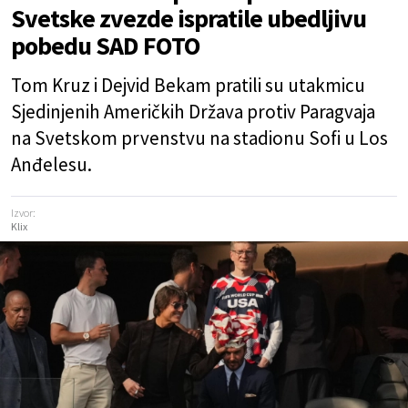
Svetske zvezde ispratile ubedljivu
pobedu SAD FOTO
Tom Kruz i Dejvid Bekam pratili su utakmicu
Sjedinjenih Američkih Država protiv Paragvaja
na Svetskom prvenstvu na stadionu Sofi u Los
Anđelesu.
Izvor:
Klix