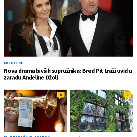
AKTUELNO
Nova drama bivših supružnika: Bred Pit traži uvid u
zaradu Anđeline Džoli
0
0