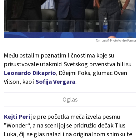
Tanjug/AP Photo/Andre Penner
Među ostalim poznatim ličnostima koje su
prisustvovale utakmici Svetskog prvenstva bili su
Leonardo Dikaprio
, Džejmi Foks, glumac Oven
Vilson, kao i
Sofija Vergara
.
Kejti Peri
je pre početka meča izvela pesmu
"Wonder“, a na sceni joj se pridružio dečak Tius
Luka, čiji se glas nalazi i na originalnom snimku te