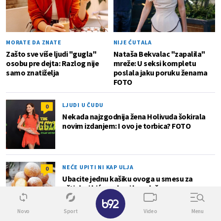
MORATE DA ZNATE
NIJE ĆUTALA
Zašto sve više ljudi "gugla"
Nataša Bekvalac "zapalila"
osobu pre dejta: Razlog nije
mreže: U seksi kompletu
samo znatiželja
poslala jaku poruku ženama
FOTO
LJUDI U ČUDU
0
Nekada najzgodnija žena Holivuda šokirala
novim izdanjem: I ovo je torbica? FOTO
NEĆE UPITI NI KAP ULJA
0
Ubacite jednu kašiku ovoga u smesu za
uštipke i biće mekani kao duša
✕
Novo
Sport
Video
Menu