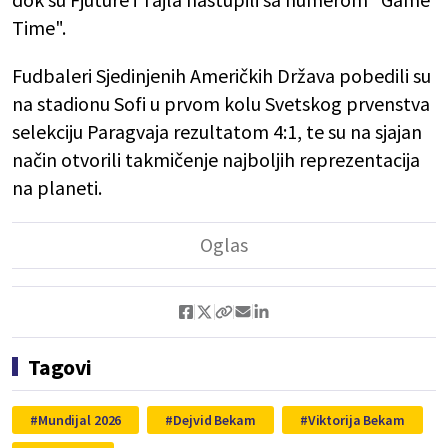
Time".
Fudbaleri Sjedinjenih Američkih Država pobedili su
na stadionu Sofi u prvom kolu Svetskog prvenstva
selekciju Paragvaja rezultatom 4:1, te su na sjajan
način otvorili takmičenje najboljih reprezentacija
na planeti.
Tagovi
Mundijal 2026
Dejvid Bekam
Viktorija Bekam