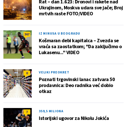
Rat – dan 1.623: Dronovi i rakete nad
Ukrajinom, Moskva udara sve jače; Broj
mrtvih raste FOTO/VIDEO
IZ MINUSA U BEOGRADU
367
Košmaran debi kapitalca – Zvezda se
vraća sa zaostatkom; "Da zaključimo o
Lukasenu..." VIDEO
VELIKI PREOKRET
0
Poznati trgovinski lanac zatvara 50
prodavnica: Deo radnika već dobio
otkaz
359,5 MILIONA
7
Istorijski ugovor za Nikolu Jokića