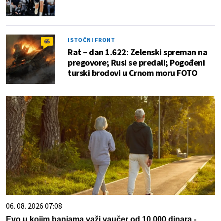
ISTOČNI FRONT
65
Rat – dan 1.622: Zelenski spreman na
pregovore; Rusi se predali; Pogođeni
turski brodovi u Crnom moru FOTO
06. 08. 2026 07:08
Evo u kojim banjama važi vaučer od 10.000 dinara -