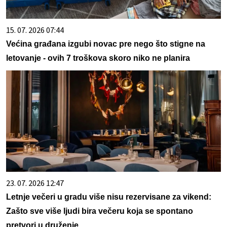
15. 07. 2026 07:44
Većina građana izgubi novac pre nego što stigne na
letovanje - ovih 7 troškova skoro niko ne planira
23. 07. 2026 12:47
Letnje večeri u gradu više nisu rezervisane za vikend:
Zašto sve više ljudi bira večeru koja se spontano
pretvori u druženje