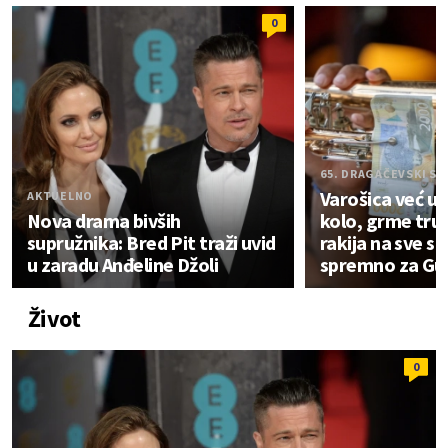
0
65. DRAGAČEVSKI S
Varošica već u l
AKTUELNO
Nova drama bivših
kolo, grme trub
supružnika: Bred Pit traži uvid
rakija na sve st
u zaradu Anđeline Džoli
spremno za Gu
Život
0