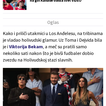
na gol Kanade obišla svet VIDEO
Kako i priliči utakmici u Los Anđelesu, na tribinama
je vladao holivudski glamur. Uz Toma i Dejvida bila
je i
Viktorija Bekam
, a meč su pratili samo
nekoliko sati nakon što je bivši fudbaler dobio
zvezdu na Holivudskoj stazi slavnih.