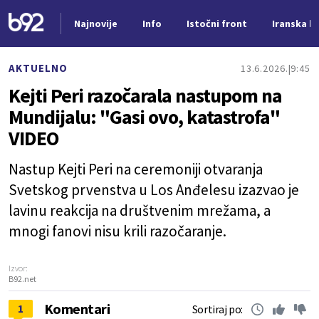
Najnovije
Info
Istočni front
Iranska kr
Nova vest
AKTUELNO
13.6.2026.
9:45
Kejti Peri razočarala nastupom na
Mundijalu: "Gasi ovo, katastrofa"
VIDEO
Nastup Kejti Peri na ceremoniji otvaranja
Svetskog prvenstva u Los Anđelesu izazvao je
lavinu reakcija na društvenim mrežama, a
mnogi fanovi nisu krili razočaranje.
Izvor:
B92.net
Komentari
1
Sortiraj po: