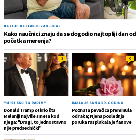
DA LI JE U PITANJU ZABLUDA?
Kako naučnici znaju da se dogodio najtopliji dan od
početka merenja?
3
0
"MRZI KAD TO RADIM"
IMALA JE SAMO 59. GODINA
Donald Tramp otkrio šta
Poznata pevačica preminula
Melaniji najviše smeta kod
od raka; Njena poslednja
njega: "Dragi, to jednostavno
poruka rasplakala je fanove
nije predsednički"