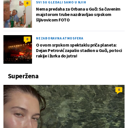
SVI SU GLEDALI SAMO U NJIH
0
Nema predaha za Orbana u Guči: Sa čuvenim
majstorom trube nazdravljao srpskom
šljivovicom FOTO
NEZABORAVNA ATMOSFERA
0
O ovom srpskom spektaklu priča planeta:
Dejan Petrović zapalio stadion u Guči, potoci
rakije i žurka do jutra!
Superžena
0