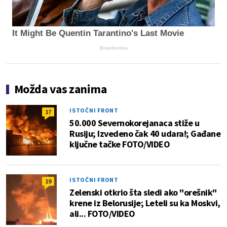
It Might Be Quentin Tarantino's Last Movie
Brainberries
Možda vas zanima
ISTOČNI FRONT
17
50.000 Severnokorejanaca stiže u
Rusiju; Izvedeno čak 40 udara!; Gađane
ključne tačke FOTO/VIDEO
ISTOČNI FRONT
19
Zelenski otkrio šta sledi ako "orešnik"
krene iz Belorusije; Leteli su ka Moskvi,
ali... FOTO/VIDEO