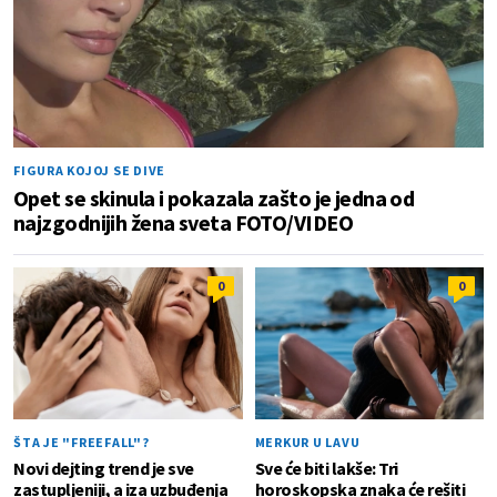
FIGURA KOJOJ SE DIVE
Opet se skinula i pokazala zašto je jedna od
najzgodnijih žena sveta FOTO/VIDEO
0
0
ŠTA JE "FREEFALL"?
MERKUR U LAVU
Novi dejting trend je sve
Sve će biti lakše: Tri
zastupljeniji, a iza uzbuđenja
horoskopska znaka će rešiti