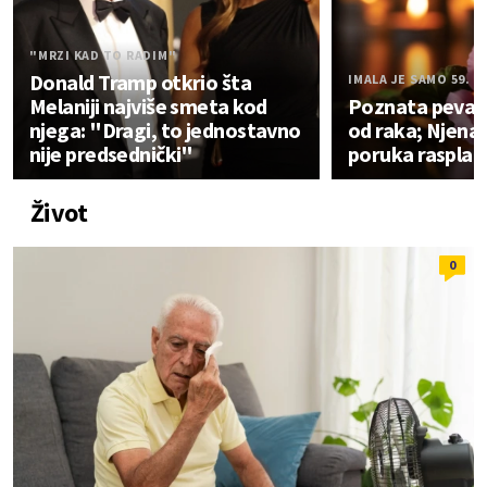
"MRZI KAD TO RADIM"
Donald Tramp otkrio šta
IMALA JE SAMO 59. 
Melaniji najviše smeta kod
Poznata pevač
njega: "Dragi, to jednostavno
od raka; Njena
nije predsednički"
poruka rasplak
Život
0