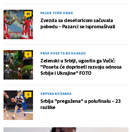
PAZAR TVRD ORAH
48
Zvezda sa desetoricom sačuvala
pobedu – Pazarci se ispromašivali
PRVA POSETA BEOGRADU
8
Zelenski u Srbiji, ugostio ga Vučić:
"Poseta će doprineti razvoju odnosa
Srbije i Ukrajine" FOTO
SRPSKA KOŠARKA
9
Srbija "pregažena" u polufinalu – 23
razlike