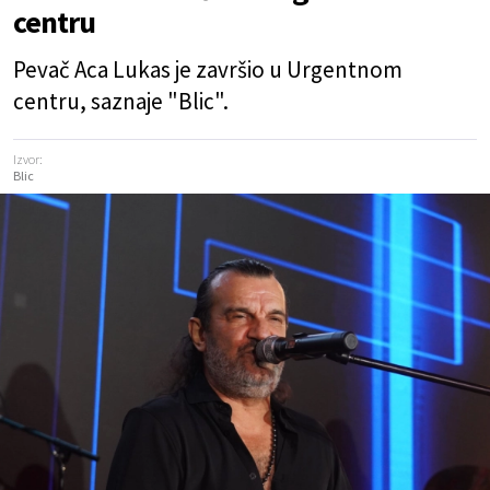
centru
Pevač Aca Lukas je završio u Urgentnom
centru, saznaje "Blic".
Izvor:
Blic