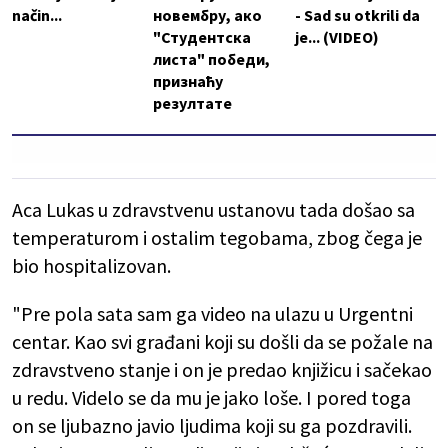
način...
новембру, ако
- Sad su otkrili da
"Студентска
je... (VIDEO)
листа" победи,
признаћу
резултате
Aca Lukas u zdravstvenu ustanovu tada došao sa
temperaturom i ostalim tegobama, zbog čega je
bio hospitalizovan.
"Pre pola sata sam ga video na ulazu u Urgentni
centar. Kao svi građani koji su došli da se požale na
zdravstveno stanje i on je predao knjižicu i sačekao
u redu. Videlo se da mu je jako loše. I pored toga
on se ljubazno javio ljudima koji su ga pozdravili.