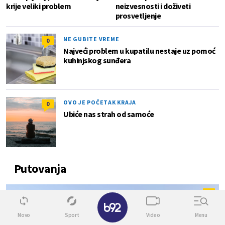
krije veliki problem
neizvesnosti i doživeti
prosvetljenje
NE GUBITE VREME
0
Najveći problem u kupatilu nestaje uz pomoć
kuhinjskog sunđera
OVO JE POČETAK KRAJA
0
Ubiće nas strah od samoće
Putovanja
0
✕
Novo
Sport
Video
Menu