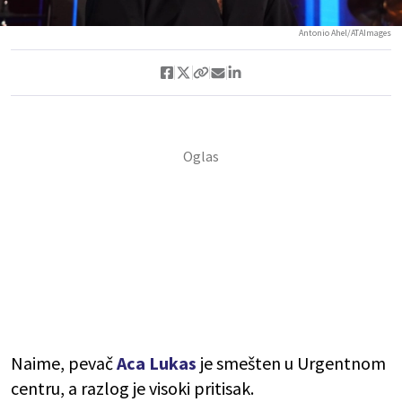
Antonio Ahel/ATAImages
Naime, pevač
Aca Lukas
je smešten u Urgentnom
centru, a razlog je visoki pritisak.