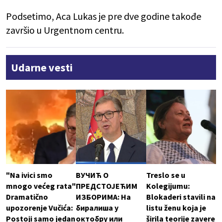
Podsetimo, Aca Lukas je pre dve godine takođe
završio u Urgentnom centru.
Udarne vesti
"Na ivici smo
ВУЧИЋ О
Treslo se u
mnogo većeg rata"
ПРЕДСТОЈЕЋИМ
Kolegijumu:
Dramatično
ИЗБОРИМА: На
Blokaderi stavili na
upozorenje Vučića:
биралиша у
listu ženu koja je
Postoji samo jedan
октобру или
širila teorije zavere