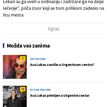
Lekari su ga uveli u ordinaciju i zadržaće ga na dalje
lečenje", priča izvor koji se tom prilikom zadesio na
licu mesta.
Možda vas zanima
3
AKTUELNO
Aca Lukas završio u Urgentnom centru?
16
HITAN PRIJEM
Aca Lukas primljen u Urgentni centar