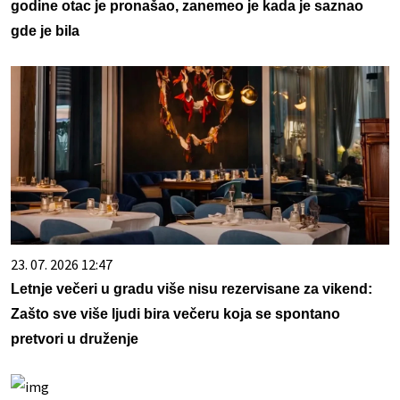
godine otac je pronašao, zanemeo je kada je saznao
gde je bila
23. 07. 2026 12:47
Letnje večeri u gradu više nisu rezervisane za vikend:
Zašto sve više ljudi bira večeru koja se spontano
pretvori u druženje