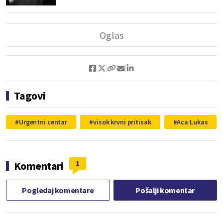
Tagovi
Urgentni centar
visok krvni pritisak
Aca Lukas
1
Komentari
Pogledaj komentare
Pošalji komentar