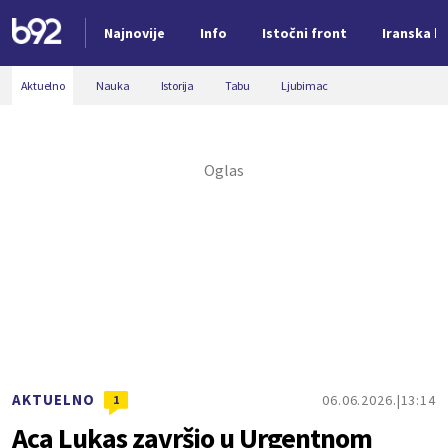
Najnovije
Info
Istočni front
Iranska kr
Nova vest
Aktuelno
Nauka
Istorija
Tabu
Ljubimac
AKTUELNO
06.06.2026.
13:14
1
Aca Lukas završio u Urgentnom