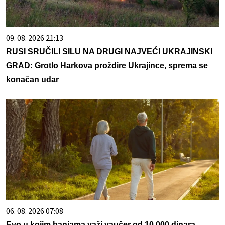
09. 08. 2026 21:13
RUSI SRUČILI SILU NA DRUGI NAJVEĆI UKRAJINSKI
GRAD: Grotlo Harkova proždire Ukrajince, sprema se
konačan udar
06. 08. 2026 07:08
Evo u kojim banjama važi vaučer od 10.000 dinara -