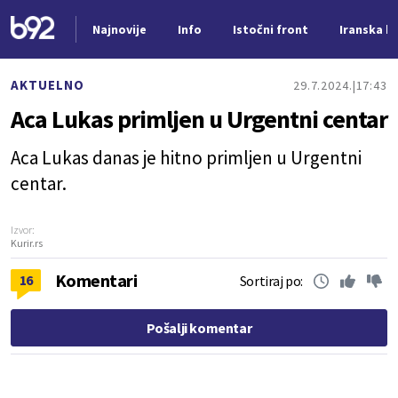
Najnovije
Info
Istočni front
Iranska kr
Nova vest
AKTUELNO
29.7.2024.
17:43
Aca Lukas primljen u Urgentni centar
Aca Lukas danas je hitno primljen u Urgentni
centar.
Izvor:
Kurir.rs
Komentari
16
Sortiraj po:
Pošalji komentar