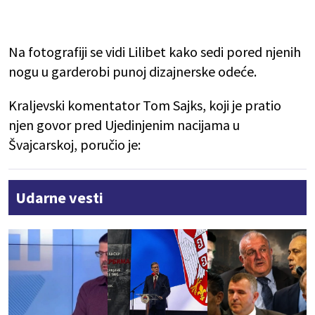
Na fotografiji se vidi Lilibet kako sedi pored njenih
nogu u garderobi punoj dizajnerske odeće.
Kraljevski komentator Tom Sajks, koji je pratio
njen govor pred Ujedinjenim nacijama u
Švajcarskoj, poručio je:
Udarne vesti