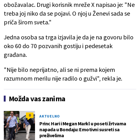
obožavalac. Drugi korisnik mreže X napisao je: "Ne
treba joj niko da se pojavi. O njoj u Ženevi sada se
priča širom sveta."
Jedna osoba sa trga izjavila je da je na govoru bilo
oko 60 do 70 pozvanih gostiju i pedesetak
građana.
"Nije bilo neprijatno, ali se ni prema kojem
razumnom merilu nije radilo o gužvi", rekla je.
Možda vas zanima
0
AKTUELNO
Princ Hari i Megan Markl u poseti žrtvama
napada u Bondaju: Emotivni susreti sa
preživelima