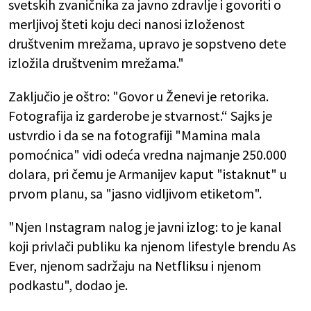
svetskih zvaničnika za javno zdravlje i govoriti o
merljivoj šteti koju deci nanosi izloženost
društvenim mrežama, upravo je sopstveno dete
izložila društvenim mrežama."
Zaključio je oštro: "Govor u Ženevi je retorika.
Fotografija iz garderobe je stvarnost.“ Sajks je
ustvrdio i da se na fotografiji "Mamina mala
pomoćnica" vidi odeća vredna najmanje 250.000
dolara, pri čemu je Armanijev kaput "istaknut" u
prvom planu, sa "jasno vidljivom etiketom".
"Njen Instagram nalog je javni izlog: to je kanal
koji privlači publiku ka njenom lifestyle brendu As
Ever, njenom sadržaju na Netfliksu i njenom
podkastu", dodao je.