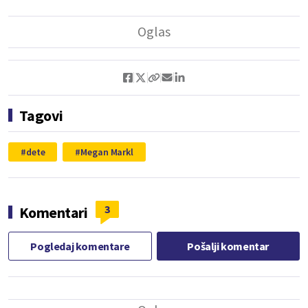
Tagovi
dete
Megan Markl
3
Komentari
Pogledaj komentare
Pošalji komentar