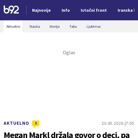
Najnovije
Info
Istočni front
Iranska kr
Nova vest
Aktuelno
Nauka
Istorija
Tabu
Ljubimac
AKTUELNO
20.05.2026.
7:05
3
Megan Markl držala govor o deci, pa