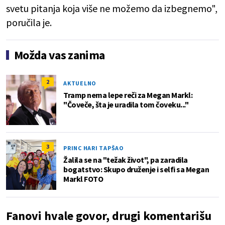
svetu pitanja koja više ne možemo da izbegnemo",
poručila je.
Možda vas zanima
2
AKTUELNO
Tramp nema lepe reči za Megan Markl:
"Čoveče, šta je uradila tom čoveku..."
3
PRINC HARI TAPŠAO
Žalila se na "težak život", pa zaradila
bogatstvo: Skupo druženje i selfi sa Megan
Markl FOTO
Fanovi hvale govor, drugi komentarišu