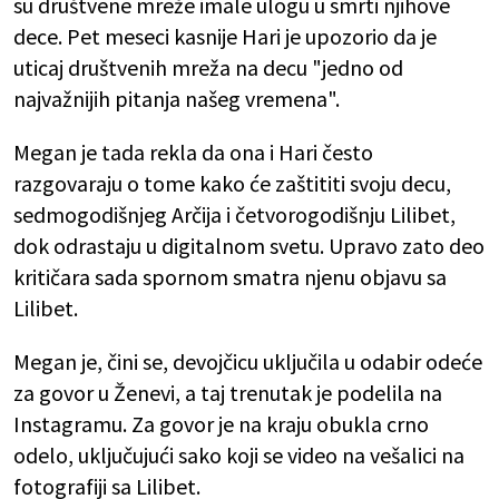
su društvene mreže imale ulogu u smrti njihove
dece. Pet meseci kasnije Hari je upozorio da je
uticaj društvenih mreža na decu "jedno od
najvažnijih pitanja našeg vremena".
Megan je tada rekla da ona i Hari često
razgovaraju o tome kako će zaštititi svoju decu,
sedmogodišnjeg Arčija i četvorogodišnju Lilibet,
dok odrastaju u digitalnom svetu. Upravo zato deo
kritičara sada spornom smatra njenu objavu sa
Lilibet.
Megan je, čini se, devojčicu uključila u odabir odeće
za govor u Ženevi, a taj trenutak je podelila na
Instagramu. Za govor je na kraju obukla crno
odelo, uključujući sako koji se video na vešalici na
fotografiji sa Lilibet.