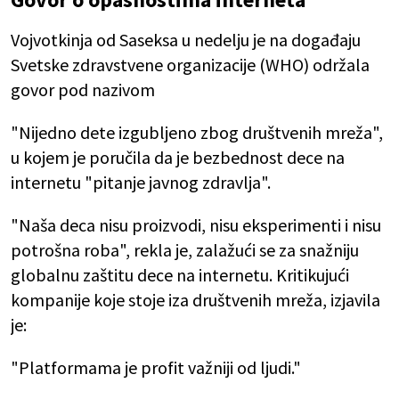
Vojvotkinja od Saseksa u nedelju je na događaju
Svetske zdravstvene organizacije (WHO) održala
govor pod nazivom
"Nijedno dete izgubljeno zbog društvenih mreža",
u kojem je poručila da je bezbednost dece na
internetu "pitanje javnog zdravlja".
"Naša deca nisu proizvodi, nisu eksperimenti i nisu
potrošna roba", rekla je, zalažući se za snažniju
globalnu zaštitu dece na internetu. Kritikujući
kompanije koje stoje iza društvenih mreža, izjavila
je:
"Platformama je profit važniji od ljudi."