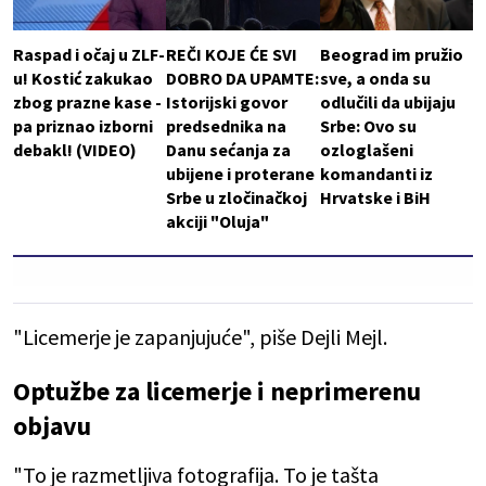
Raspad i očaj u ZLF-
REČI KOJE ĆE SVI
Beograd im pružio
u! Kostić zakukao
DOBRO DA UPAMTE:
sve, a onda su
zbog prazne kase -
Istorijski govor
odlučili da ubijaju
pa priznao izborni
predsednika na
Srbe: Ovo su
debakl! (VIDEO)
Danu sećanja za
ozloglašeni
ubijene i proterane
komandanti iz
Srbe u zločinačkoj
Hrvatske i BiH
akciji "Oluja"
"Licemerje je zapanjujuće", piše Dejli Mejl.
Optužbe za licemerje i neprimerenu
objavu
"To je razmetljiva fotografija. To je tašta