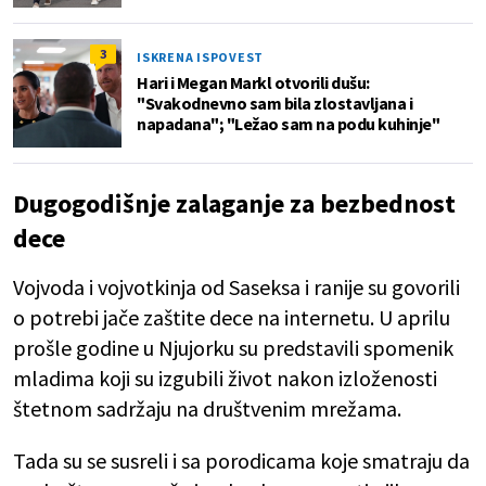
3
ISKRENA ISPOVEST
Hari i Megan Markl otvorili dušu:
"Svakodnevno sam bila zlostavljana i
napadana"; "Ležao sam na podu kuhinje"
Dugogodišnje zalaganje za bezbednost
dece
Vojvoda i vojvotkinja od Saseksa i ranije su govorili
o potrebi jače zaštite dece na internetu. U aprilu
prošle godine u Njujorku su predstavili spomenik
mladima koji su izgubili život nakon izloženosti
štetnom sadržaju na društvenim mrežama.
Tada su se susreli i sa porodicama koje smatraju da