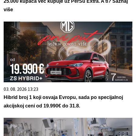
25.000 kupaca već kupuje uz PerSu Extra. A ti? Saznaj
više
03. 08. 2026 13:23
Hibrid broj 1 koji osvaja Evropu, sada po specijalnoj
akcijskoj ceni od 19.990€ do 31.8.