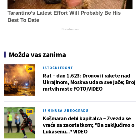
Tarantino’s Latest Effort Will Probably Be His
Best To Date
Brainberries
Možda vas zanima
ISTOČNI FRONT
20
Rat – dan 1.623: Dronovi i rakete nad
Ukrajinom, Moskva udara sve jače; Broj
mrtvih raste FOTO/VIDEO
IZ MINUSA U BEOGRADU
365
Košmaran debi kapitalca – Zvezda se
vraća sa zaostatkom; "Da zaključimo o
Lukasenu..." VIDEO