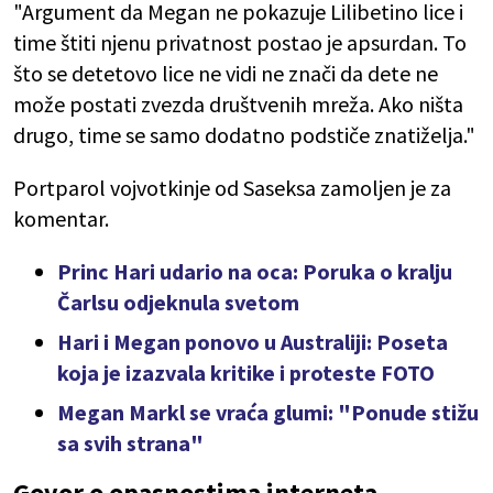
"Argument da Megan ne pokazuje Lilibetino lice i
time štiti njenu privatnost postao je apsurdan. To
što se detetovo lice ne vidi ne znači da dete ne
može postati zvezda društvenih mreža. Ako ništa
drugo, time se samo dodatno podstiče znatiželja."
Portparol vojvotkinje od Saseksa zamoljen je za
komentar.
Princ Hari udario na oca: Poruka o kralju
Čarlsu odjeknula svetom
Hari i Megan ponovo u Australiji: Poseta
koja je izazvala kritike i proteste FOTO
Megan Markl se vraća glumi: "Ponude stižu
sa svih strana"
Govor o opasnostima interneta