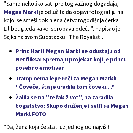
"Samo nekoliko sati pre tog važnog događaja,
Megan Markl
je odlučila da objavi fotografiju na
kojoj se smeši dok njena četvorogodišnja ćerka
Lilibet gleda kako isprobava odeću", napisao je
Sajks na svom Substacku "The Royalist".
Princ Hari i Megan Markl ne odustaju od
Netfliksa: Spremaju projekat koji je princu
posebno emotivan
Tramp nema lepe reči za Megan Markl:
"Čoveče, šta je uradila tom čoveku..."
Žalila se na "težak život", pa zaradila
bogatstvo: Skupo druženje i selfi sa Megan
Markl FOTO
"Da, žena koja će stati uz jednog od najviših