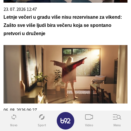
23. 07. 2026 12:47
Letnje večeri u gradu više nisu rezervisane za vikend:
Zašto sve više ljudi bira večeru koja se spontano
pretvori u druženje
06. 08. 2026 06:27
✕
Male navike koje mentalno jaki ljudi rade svakog jutra:
Novo
Sport
Video
Menu
Ovako započinju dan uspešniji i smireniji ljudi