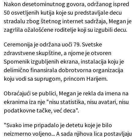
Nakon desetominutnog govora, održanog ispred
50 osvetljenih kutija koje su predstavljale decu
stradalu zbog štetnog internet sadržaja, Megan je
zagrlila ožalošćene roditelje koji su izgubili decu.
Ceremonija je održana uoči 79. Svetske
zdravstvene skupštine, a njome je otvoren
Spomenik izgubljenih ekrana, instalacija koju je
delimično finansirala dobrotvorna organizacija
koju vodi sa suprugom, princom Harijem.
Obraćajući se publici, Megan je rekla da imena na
ekranima iza nje "nisu statistika, nisu avatari, nisu
podatkovne tačke, već deca".
"Svako ime pripadalo je detetu koje je bilo
neizmerno voljeno... A sada njihova lica postavljaju