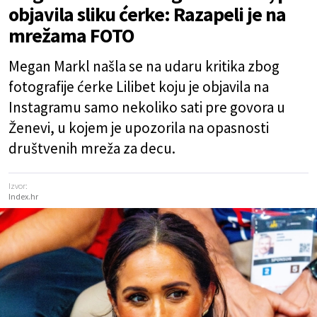
objavila sliku ćerke: Razapeli je na
mrežama FOTO
Megan Markl našla se na udaru kritika zbog
fotografije ćerke Lilibet koju je objavila na
Instagramu samo nekoliko sati pre govora u
Ženevi, u kojem je upozorila na opasnosti
društvenih mreža za decu.
Izvor:
Index.hr