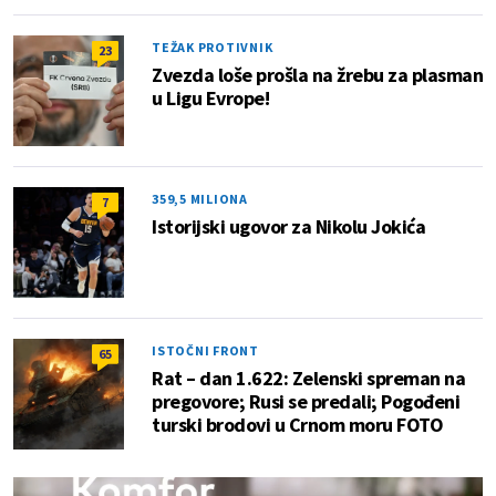
TEŽAK PROTIVNIK
23
Zvezda loše prošla na žrebu za plasman
u Ligu Evrope!
359,5 MILIONA
7
Istorijski ugovor za Nikolu Jokića
ISTOČNI FRONT
65
Rat – dan 1.622: Zelenski spreman na
pregovore; Rusi se predali; Pogođeni
turski brodovi u Crnom moru FOTO