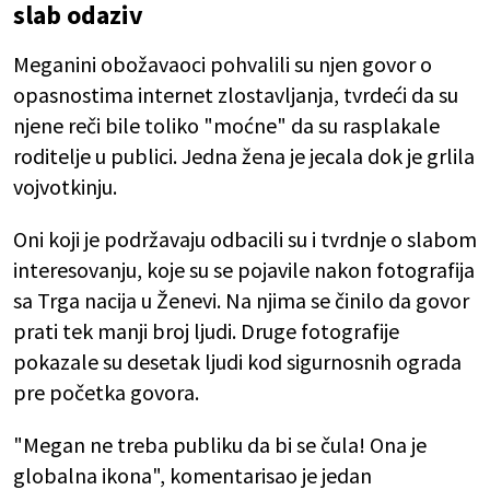
slab odaziv
Meganini obožavaoci pohvalili su njen govor o
opasnostima internet zlostavljanja, tvrdeći da su
njene reči bile toliko "moćne" da su rasplakale
roditelje u publici. Jedna žena je jecala dok je grlila
vojvotkinju.
Oni koji je podržavaju odbacili su i tvrdnje o slabom
interesovanju, koje su se pojavile nakon fotografija
sa Trga nacija u Ženevi. Na njima se činilo da govor
prati tek manji broj ljudi. Druge fotografije
pokazale su desetak ljudi kod sigurnosnih ograda
pre početka govora.
"Megan ne treba publiku da bi se čula! Ona je
globalna ikona", komentarisao je jedan