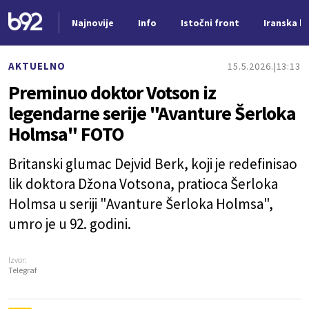
Najnovije
Info
Istočni front
Iranska kr
Nova vest
AKTUELNO
15.5.2026.
13:13
Preminuo doktor Votson iz
legendarne serije "Avanture Šerloka
Holmsa" FOTO
Britanski glumac Dejvid Berk, koji je redefinisao
lik doktora Džona Votsona, pratioca Šerloka
Holmsa u seriji "Avanture Šerloka Holmsa",
umro je u 92. godini.
Izvor:
Telegraf