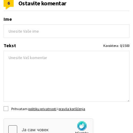
Ostavite komentar
6
Ime
Tekst
Karaktera:
0
/
1500
Prihvatam
politiku privatnosti
i
pravila korišćenja