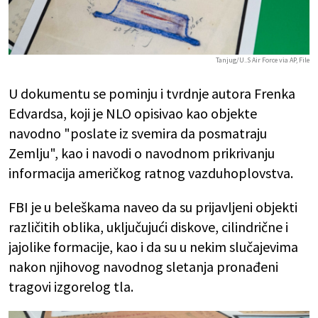
Tanjug/U..S Air Force via AP, File
U dokumentu se pominju i tvrdnje autora Frenka
Edvardsa, koji je NLO opisivao kao objekte
navodno "poslate iz svemira da posmatraju
Zemlju", kao i navodi o navodnom prikrivanju
informacija američkog ratnog vazduhoplovstva.
FBI je u beleškama naveo da su prijavljeni objekti
različitih oblika, uključujući diskove, cilindrične i
jajolike formacije, kao i da su u nekim slučajevima
nakon njihovog navodnog sletanja pronađeni
tragovi izgorelog tla.