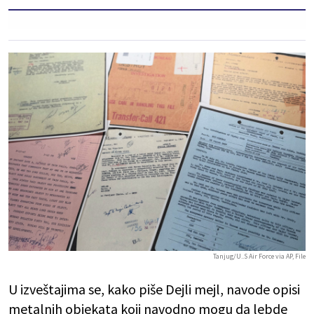
Tanjug/U..S Air Force via AP, File
U izveštajima se, kako piše Dejli mejl, navode opisi
metalnih objekata koji navodno mogu da lebde