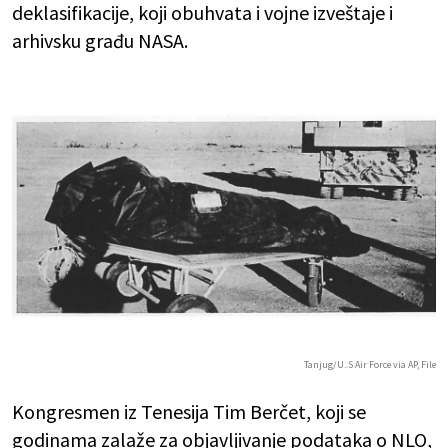
deklasifikacije, koji obuhvata i vojne izveštaje i
arhivsku građu NASA.
Tanjug/U..S Air Force via AP, File
Kongresmen iz Tenesija Tim Berčet, koji se
godinama zalaže za objavljivanje podataka o NLO,