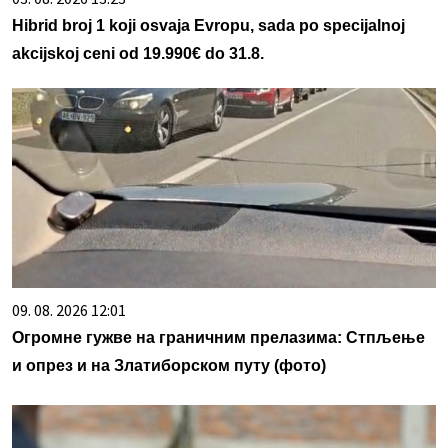
Hibrid broj 1 koji osvaja Evropu, sada po specijalnoj
akcijskoj ceni od 19.990€ do 31.8.
09. 08. 2026 12:01
Огромне гужве на граничним прелазима: Стпљење
и опрез и на Златиборском путу (фото)