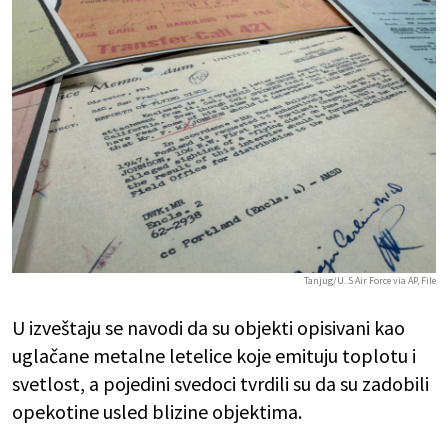
Tanjug/U..S Air Force via AP, File
U izveštaju se navodi da su objekti opisivani kao
uglačane metalne letelice koje emituju toplotu i
svetlost, a pojedini svedoci tvrdili su da su zadobili
opekotine usled blizine objektima.