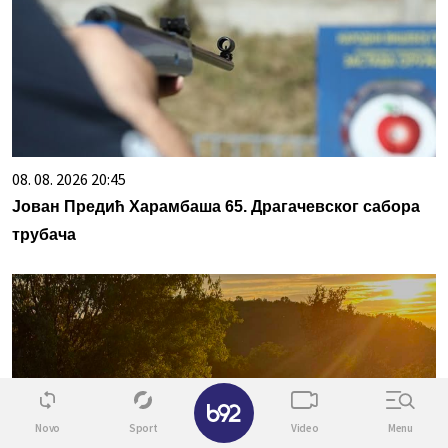
08. 08. 2026 20:45
Јован Предић Харамбаша 65. Драгачевског сабора
трубача
✕
Novo
Sport
Video
Menu