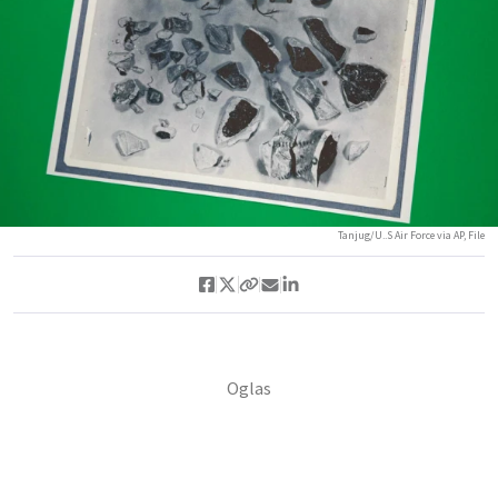
Tanjug/U..S Air Force via AP, File