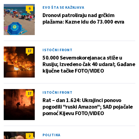
EVO ŠTA SE KAŽNJAVA
6
Dronovi patroliraju nad grčkim
plažama: Kazne idu do 73.000 evra
ISTOČNI FRONT
17
50.000 Severnokorejanaca stiže u
Rusiju; Izvedeno čak 40 udara!; Gađane
ključne tačke FOTO/VIDEO
ISTOČNI FRONT
17
Rat – dan 1.624: Ukrajinci ponovo
pogodili "ruski Amazon"; SAD pojačale
pomoć Kijevu FOTO/VIDEO
POLITIKA
2