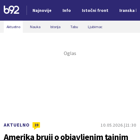
Najnovije
Info
Istočni front
Iranska kr
Nova vest
Aktuelno
Nauka
Istorija
Tabu
Ljubimac
AKTUELNO
10.05.2026.
21:30
19
Amerika bruji o objavljenim tajnim