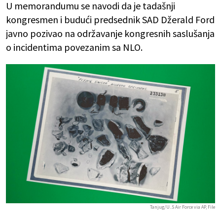
U memorandumu se navodi da je tadašnji
kongresmen i budući predsednik SAD Džerald Ford
javno pozivao na održavanje kongresnih saslušanja
o incidentima povezanim sa NLO.
Tanjug/U..S Air Force via AP, File