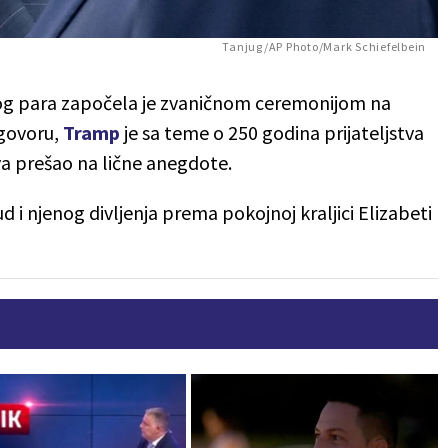
Tanjug/AP Photo/Mark Schiefelbein
og para započela je zvaničnom ceremonijom na
 govoru,
Tramp
je sa teme o 250 godina prijateljstva
va prešao na lične anegdote.
d i njenog divljenja prema pokojnoj kraljici Elizabeti