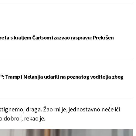
reta s kraljem Čarlsom izazvao raspravu: Prekršen
u": Tramp i Melanija udarili na poznatog voditelja zbog
tignemo, draga. Žao mi je, jednostavno neće ići
o dobro", rekao je.