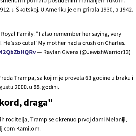
 je smehom i pomalo postiđenim mahanjem rukom.
12. u Škotskoj. U Ameriku je emigrirala 1930, a 1942.
 Royal Family: "I also remember her saying, very
! He’s so cute!' My mother had a crush on Charles.
m/N2QbZbHQRv
— Raylan Givens (@JewishWarrior13)
reda Trampa, sa kojim je provela 63 godine u braku i
ustu 2000. u 88. godini.
ekord, draga"
h roditelja, Tramp se okrenuo prvoj dami Melaniji,
raljicom Kamilom.