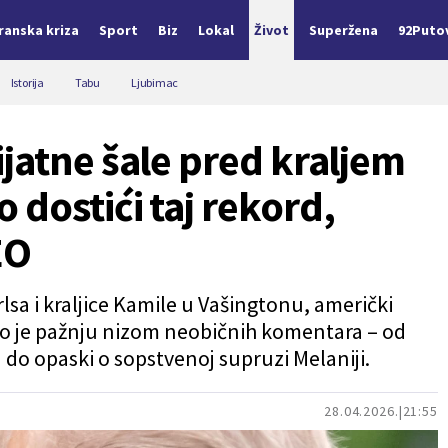
Iranska kriza
Sport
Biz
Lokal
Život
Superžena
92Puto
Istorija
Tabu
Ljubimac
jatne šale pred kraljem
dostići taj rekord,
EO
sa i kraljice Kamile u Vašingtonu, američki
o je pažnju nizom neobičnih komentara – od
do opaski o sopstvenoj supruzi Melaniji.
28.04.2026.
21:55