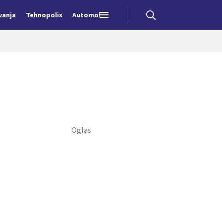
vanja
Tehnopolis
Automobili