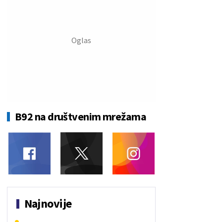
B92 na društvenim mrežama
Najnovije