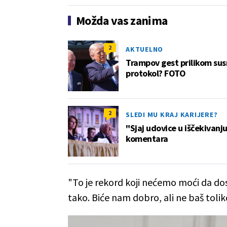
Možda vas zanima
2
AKTUELNO
Trampov gest prilikom sus
protokol? FOTO
2
SLEDI MU KRAJ KARIJERE?
"Sjaj udovice u iščekivanj
komentara
"To je rekord koji nećemo moći da dos
tako. Biće nam dobro, ali ne baš tolik