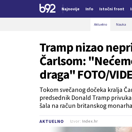
Najnovije
Info
Istočni front
Nova vest
Aktuelno
Nauka
Tramp nizao nepri
Čarlsom: "Nećemo 
draga" FOTO/VID
Tokom svečanog dočeka kralja Čarl
predsednik Donald Tramp privuka
šala na račun britanskog monarha 
Izvor:
Index.hr
AKTUELNO