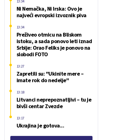
13:34
Ni Nemačka, Ni Irska: Ovo je
najveći evropski izvoznik piva
13:34
Preživeo otmicu na Bliskom
istoku, a sada ponovo leti iznad
Srbije: Orao Feliks je ponovo na
slobodi FOTO
13:27
Zapretili su: "Ukinite mere –
imate rok do nedelje"
13:18
Litvanci neprepoznatljivi – tu je
bivši centar Zvezde
13:17
Ukrajina je gotova...