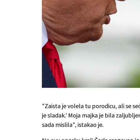
"Zaista je volela tu porodicu, ali se s
je sladak.' Moja majka je bila zaljublj
sada mislila", istakao je.