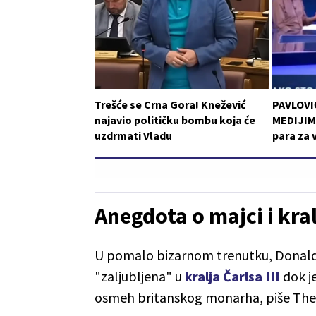
Trešće se Crna Gora! Knežević
PAVLOVI
najavio političku bombu koja će
MEDIJIMA
uzdrmati Vladu
para za 
Anegdota o majci i kra
U pomalo bizarnom trenutku, Donald 
"zaljubljena" u
kralja Čarlsa III
dok je
osmeh britanskog monarha, piše The