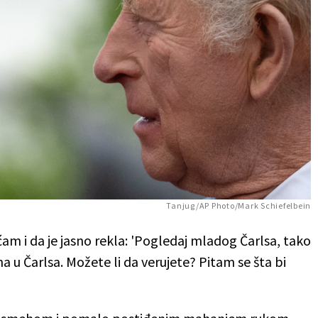
Tanjug/AP Photo/Mark Schiefelbein
ećam i da je jasno rekla: 'Pogledaj mladog Čarlsa, tako
ena u Čarlsa. Možete li da verujete? Pitam se šta bi