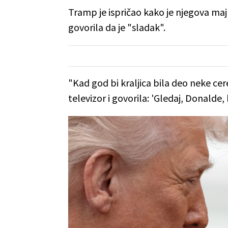
Tramp je ispričao kako je njegova majk
govorila da je "sladak".
"Kad god bi kraljica bila deo neke cer
televizor i govorila: 'Gledaj, Donalde,