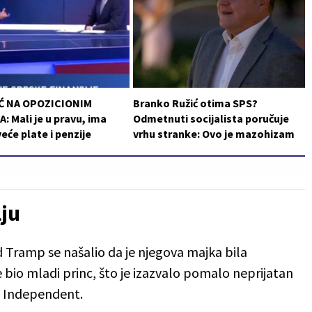
Ć NA OPOZICIONIM
Branko Ružić otima SPS?
: Mali je u pravu, ima
Odmetnuti socijalista poručuje
veće plate i penzije
vrhu stranke: Ovo je mazohizam
lju
Tramp se našalio da je njegova majka bila
 bio mladi princ, što je izazvalo pomalo neprijatan
 Independent.