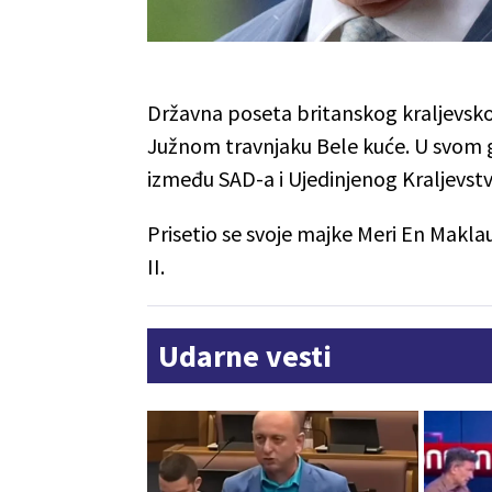
Državna poseta britanskog kraljevsk
Južnom travnjaku Bele kuće. U svom
između SAD-a i Ujedinjenog Kraljevst
Prisetio se svoje majke Meri En Maklau
II.
Udarne vesti