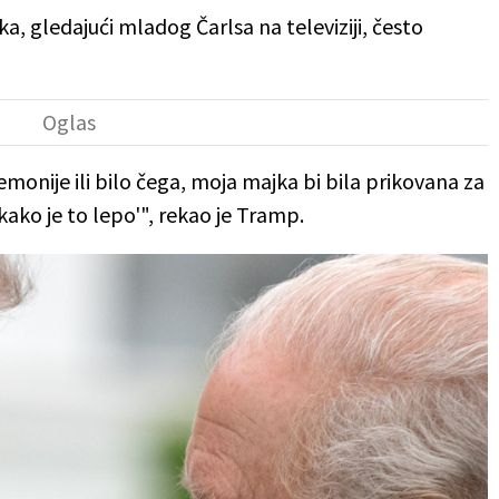
a, gledajući mladog Čarlsa na televiziji, često
emonije ili bilo čega, moja majka bi bila prikovana za
 kako je to lepo'", rekao je Tramp.