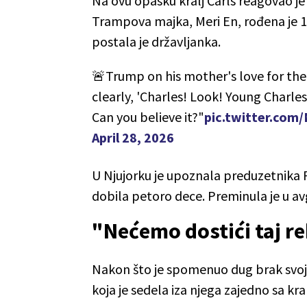
Na ovu opasku kralj Čarls reagovao
Trampova majka, Meri En, rođena je 19
postala je državljanka.
🚨Trump on his mother's love for the
clearly, 'Charles! Look! Young Charles
Can you believe it?"
pic.twitter.co
April 28, 2026
U Njujorku je upoznala preduzetnika F
dobila petoro dece. Preminula je u avg
"Nećemo dostići taj r
Nakon što je spomenuo dug brak svoji
koja je sedela iza njega zajedno sa k