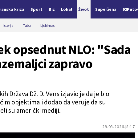
Iranska kriza
Sport
Biz
Lokal
Život
Superžena
92Puto
Istorija
Tabu
Ljubimac
ek opsednut NLO: "Sada
nzemaljci zapravo
 Država Dž. D. Vens izjavio je da je bio
ćim objektima i dodao da veruje da su
li su američki mediji.
29.03.2026.
8:17