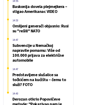
14:55
Baskonija dovela plejmejkera –
stigao Amerikanac VIDEO
14:53
Omiljeni generačl objasnio: Rusi
su "rešili" NATO
14:47
Subvencije u Nemačkoj
napravile pomamu: Više od
100.000 prijava za električne
automobile
14:47
Predstavljene slušalice sa
točkićem na kućištu – čemu to
služi? FOTO
14:43
Derozan otkrio Popovičeve
metode: "Pokazivao nam je