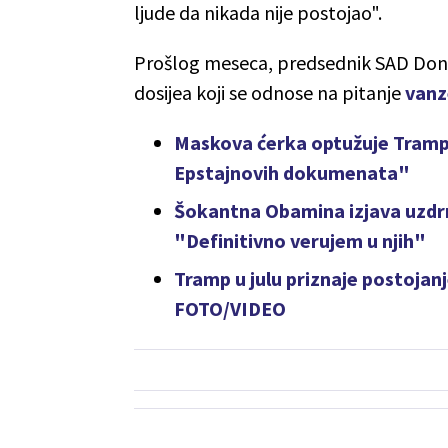
ljude da nikada nije postojao".
Prošlog meseca, predsednik SAD Donal
dosijea koji se odnose na pitanje
vanz
Maskova ćerka optužuje Trampa
Epstajnovih dokumenata"
Šokantna Obamina izjava uzdrm
"Definitivno verujem u njih"
Tramp u julu priznaje postojan
FOTO/VIDEO