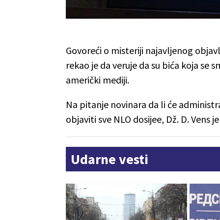
Govoreći o misteriji najavljenog obja
rekao je da veruje da su bića koja se 
američki mediji.
Na pitanje novinara da li će adminis
objaviti sve NLO dosijee, Dž. D. Vens 
Udarne vesti