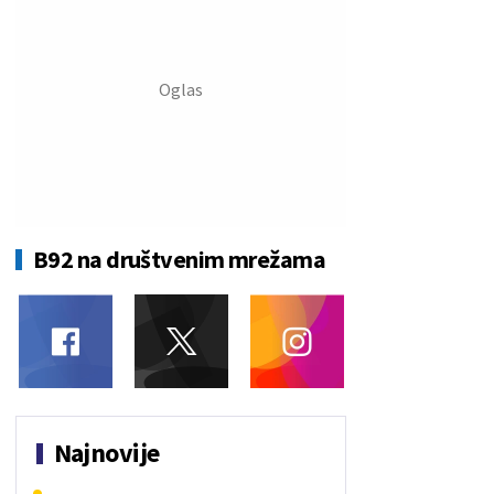
B92 na društvenim mrežama
Najnovije