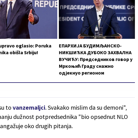
 upravo oglasio: Poruka
ЕПАРХИЈА БУДИМЉАНСКО-
ika obišla Srbiju!
НИКШИЋКА ДУБОКО ЗАХВАЛНА
ВУЧИЋУ: Председников говор у
Мркоњић Граду снажно
одјекнуо регионом
su to
vanzemaljci
. Svakako mislim da su demoni",
zimanju dužnost potpredsednika "bio opsednut NLO
e angažuje oko drugih pitanja.