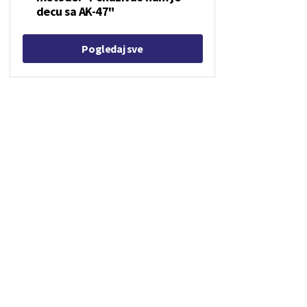
decu sa AK-47"
Pogledaj sve