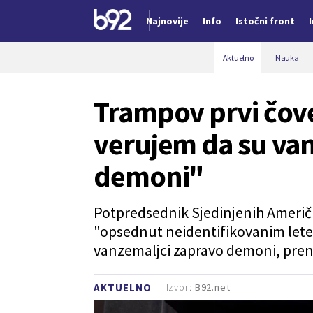
Najnovije
Info
Istočni front
Nova vest
Aktuelno
Nauka
Trampov prvi čov
verujem da su va
demoni"
Potpredsednik Sjedinjenih Američkih
"opsednut neidentifikovanim lete
vanzemaljci zapravo demoni, prene
Izvor:
B92.net
AKTUELNO