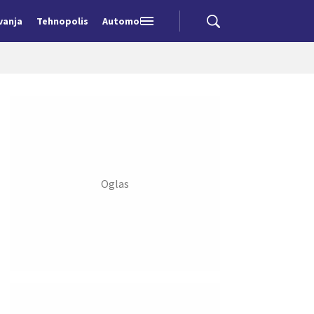
vanja
Tehnopolis
Automobili