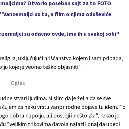
maljcima? Otvorio poseban sajt za to FOTO
"Vanzemaljci su tu, a film o njima oduševiće
zemaljci su odavno ovde, ima ih u svakoj sobi"
religija, uključujući hrišćanstvo kojem i sam pripada,
lju koje je veoma teško objasniti".
dne stvari ljudima. Mislim da je želja da se sve
a čujem za neku vrstu vanprirodne pojave tu idem. To
o dobra napolju, ali postoji i nešto zla", rekao je
đu "velikim trikovima đavola nalazi i onaj da ubedi