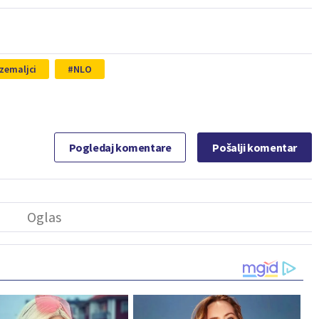
zemaljci
NLO
Pogledaj komentare
Pošalji komentar