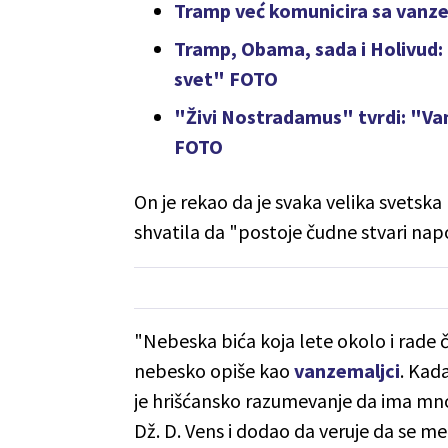
Tramp već komunicira sa vanze
Tramp, Obama, sada i Holivud: 
svet" FOTO
"Živi Nostradamus" tvrdi: "Van
FOTO
On je rekao da je svaka velika svetska 
shvatila da "postoje čudne stvari napo
"Nebeska bića koja lete okolo i rade ču
nebesko opiše kao
vanzemaljci
. Kad
je hrišćansko razumevanje da ima mnog
Dž. D. Vens i dodao da veruje da se me