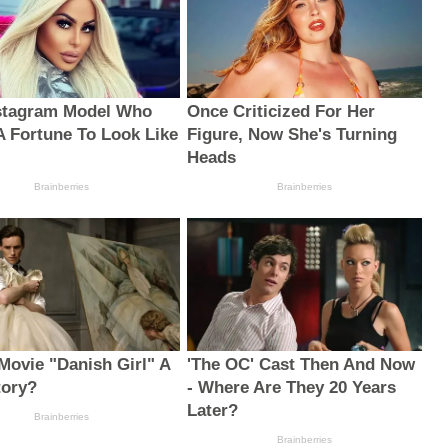
stagram Model Who
Once Criticized For Her
A Fortune To Look Like
Figure, Now She's Turning
Heads
Brainberries
Brainberries
 Movie "Danish Girl" A
'The OC' Cast Then And Now
tory?
- Where Are They 20 Years
Later?
Brainberries
Brainberries