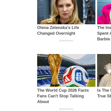
Olena Zelenska's Life
The In
Changed Overnight
Spent 
Barbie
Brainberries
The World Cup 2026 Facts
Is The
Fans Can't Stop Talking
True S
About
Brainberries