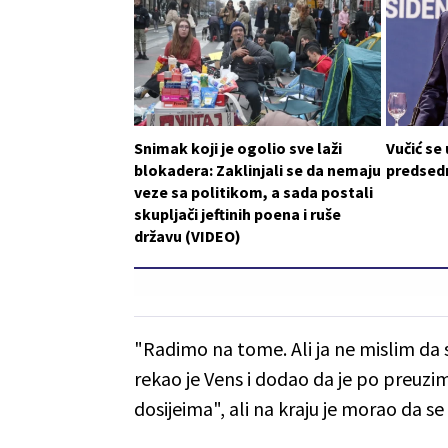
Snimak koji je ogolio sve laži
Vučić se
blokadera: Zaklinjali se da nemaju
predsedn
veze sa politikom, a sada postali
skupljači jeftinih poena i ruše
državu (VIDEO)
"Radimo na tome. Ali ja ne mislim da 
rekao je Vens i dodao da je po preu
dosijeima", ali na kraju je morao da s