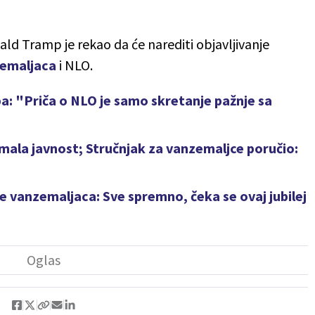
d Tramp je rekao da će narediti objavljivanje
emaljaca
i NLO.
: "Priča o NLO je samo skretanje pažnje sa
ala javnost; Stručnjak za vanzemaljce poručio:
je vanzemaljaca: Sve spremno, čeka se ovaj jubilej