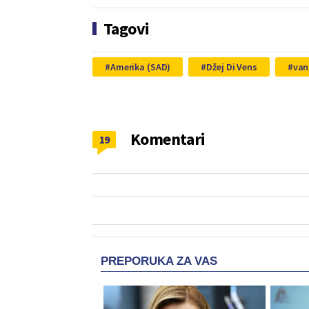
Tagovi
Amerika (SAD)
Džej Di Vens
van
Komentari
19
PREPORUKA ZA VAS