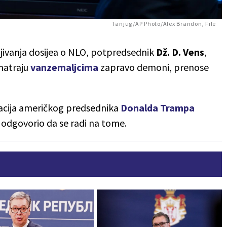
Tanjug/AP Photo/Alex Brandon, File
vljivanja dosijea o NLO, potpredsednik
Dž. D. Vens
,
smatraju
vanzemaljcima
zapravo demoni, prenose
tracija američkog predsednika
Donalda Trampa
je odgovorio da se radi na tome.