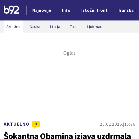
Najnovije
Info
Istočni front
Iranska kr
Nova vest
Aktuelno
Nauka
Istorija
Tabu
Ljubimac
AKTUELNO
25.02.2026.
15:36
3
Šokantna Obamina izjava uzdrmala