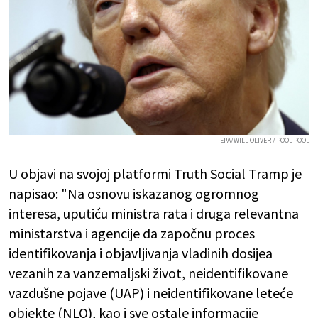
EPA/WILL OLIVER / POOL POOL
U objavi na svojoj platformi Truth Social Tramp je
napisao: "Na osnovu iskazanog ogromnog
interesa, uputiću ministra rata i druga relevantna
ministarstva i agencije da započnu proces
identifikovanja i objavljivanja vladinih dosijea
vezanih za vanzemaljski život, neidentifikovane
vazdušne pojave (UAP) i neidentifikovane leteće
objekte (NLO), kao i sve ostale informacije