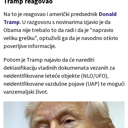
Tramp reagovao
Na to je reagovao i američki predsednik
Donald
Tramp
. U razgovoru s novinarima izjavio je da
Obama nije trebalo to da radi i da je "napravio
veliku grešku", optuživši ga da je navodno otkrio
poverljive informacije.
Potom je Tramp najavio da će narediti
deklasifikaciju vladinih dokumenata vezanih za
neidentifikovane leteće objekte (NLO/UFO),
neidentifikovane vazdušne pojave (UAP) te mogući
vanzemaljski život.