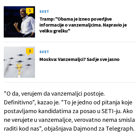
1
SVET
Tramp: "Obama je izneo poverljive
informacije o vanzemaljcima. Napravio je
veliku grešku"
2
SVET
Moskva: Vanzemaljci? Sad je sve jasno
"O da, verujem da vanzemaljci postoje.
Definitivno", kazao je. "To je jedno od pitanja koje
postavljamo kandidatima za posao u SETI-ju. Ako
ne verujete u vanzemaljce, verovatno nema smisla
raditi kod nas", objašnjava Dajmond za Telegraph.