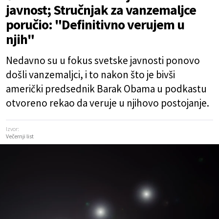
javnost; Stručnjak za vanzemaljce
poručio: "Definitivno verujem u
njih"
Nedavno su u fokus svetske javnosti ponovo
došli vanzemaljci, i to nakon što je bivši
američki predsednik Barak Obama u podkastu
otvoreno rekao da veruje u njihovo postojanje.
Izvor:
Večernji list