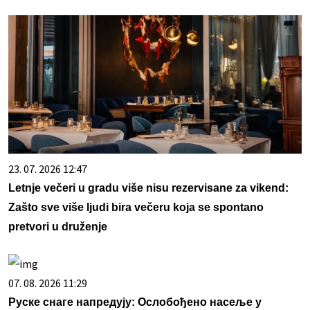
23. 07. 2026 12:47
Letnje večeri u gradu više nisu rezervisane za vikend:
Zašto sve više ljudi bira večeru koja se spontano
pretvori u druženje
07. 08. 2026 11:29
Руске снаге напредују: Ослобођено насеље у