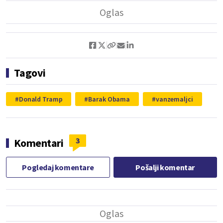
Tagovi
Donald Tramp
Barak Obama
vanzemaljci
3
Komentari
Pogledaj komentare
Pošalji komentar