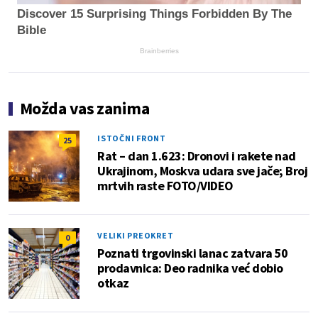
Discover 15 Surprising Things Forbidden By The
Bible
Brainberries
Možda vas zanima
ISTOČNI FRONT
25
Rat – dan 1.623: Dronovi i rakete nad
Ukrajinom, Moskva udara sve jače; Broj
mrtvih raste FOTO/VIDEO
VELIKI PREOKRET
0
Poznati trgovinski lanac zatvara 50
prodavnica: Deo radnika već dobio
otkaz