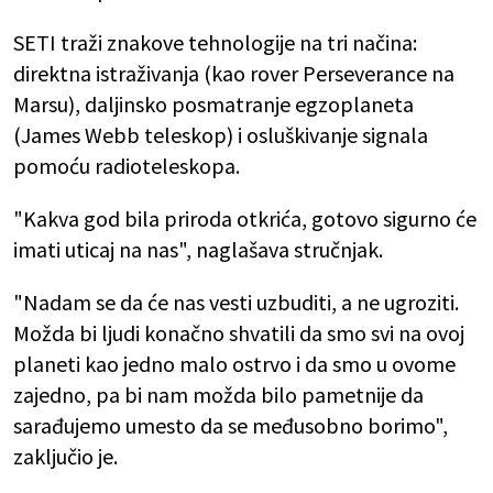
SETI traži znakove tehnologije na tri načina:
direktna istraživanja (kao rover Perseverance na
Marsu), daljinsko posmatranje egzoplaneta
(James Webb teleskop) i osluškivanje signala
pomoću radioteleskopa.
"Kakva god bila priroda otkrića, gotovo sigurno će
imati uticaj na nas", naglašava stručnjak.
"Nadam se da će nas vesti uzbuditi, a ne ugroziti.
Možda bi ljudi konačno shvatili da smo svi na ovoj
planeti kao jedno malo ostrvo i da smo u ovome
zajedno, pa bi nam možda bilo pametnije da
sarađujemo umesto da se međusobno borimo",
zaključio je.