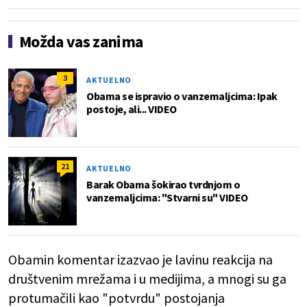
Možda vas zanima
3
AKTUELNO
Obama se ispravio o vanzemaljcima: Ipak
postoje, ali... VIDEO
21
AKTUELNO
Barak Obama šokirao tvrdnjom o
vanzemaljcima: "Stvarni su" VIDEO
Obamin komentar izazvao je lavinu reakcija na
društvenim mrežama i u medijima, a mnogi su ga
protumačili kao "potvrdu" postojanja