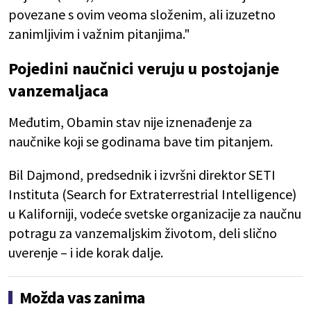
povezane s ovim veoma složenim, ali izuzetno
zanimljivim i važnim pitanjima."
Pojedini naučnici veruju u postojanje
vanzemaljaca
Međutim, Obamin stav nije iznenađenje za
naučnike koji se godinama bave tim pitanjem.
Bil Dajmond, predsednik i izvršni direktor SETI
Instituta (Search for Extraterrestrial Intelligence)
u Kaliforniji, vodeće svetske organizacije za naučnu
potragu za vanzemaljskim životom, deli slično
uverenje – i ide korak dalje.
Možda vas zanima