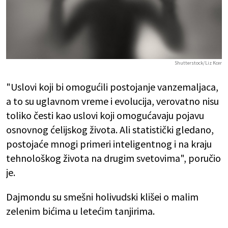
Shutterstock/Liz Kcer
"Uslovi koji bi omogućili postojanje vanzemaljaca,
a to su uglavnom vreme i evolucija, verovatno nisu
toliko česti kao uslovi koji omogućavaju pojavu
osnovnog ćelijskog života. Ali statistički gledano,
postojaće mnogi primeri inteligentnog i na kraju
tehnološkog života na drugim svetovima", poručio
je.
Dajmondu su smešni holivudski klišei o malim
zelenim bićima u letećim tanjirima.