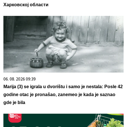
Харковској области
06. 08. 2026 09:39
Marija (3) se igrala u dvorištu i samo je nestala: Posle 42
godine otac je pronašao, zanemeo je kada je saznao
gde je bila