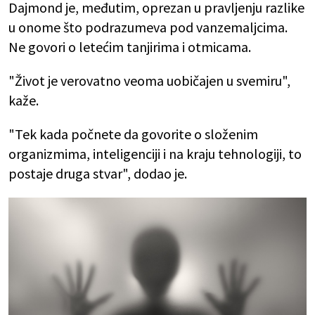
Dajmond je, međutim, oprezan u pravljenju razlike
u onome što podrazumeva pod vanzemaljcima.
Ne govori o letećim tanjirima i otmicama.
"Život je verovatno veoma uobičajen u svemiru",
kaže.
"Tek kada počnete da govorite o složenim
organizmima, inteligenciji i na kraju tehnologiji, to
postaje druga stvar", dodao je.