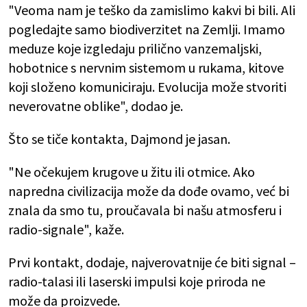
"Veoma nam je teško da zamislimo kakvi bi bili. Ali
pogledajte samo biodiverzitet na Zemlji. Imamo
meduze koje izgledaju prilično vanzemaljski,
hobotnice s nervnim sistemom u rukama, kitove
koji složeno komuniciraju. Evolucija može stvoriti
neverovatne oblike", dodao je.
Što se tiče kontakta, Dajmond je jasan.
"Ne očekujem krugove u žitu ili otmice. Ako
napredna civilizacija može da dođe ovamo, već bi
znala da smo tu, proučavala bi našu atmosferu i
radio-signale", kaže.
Prvi kontakt, dodaje, najverovatnije će biti signal –
radio-talasi ili laserski impulsi koje priroda ne
može da proizvede.