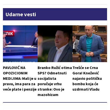
Udarne vesti
PAVLOVIĆ NA
Branko Ružić otima
Trešće se Crna
OPOZICIONIM
SPS? Odmetnuti
Gora! Knežević
MEDIJIMA: Mali je u
socijalista
najavio političku
pravu, ima para za
poručuje vrhu
bombu koja će
veće plate i penzije
stranke: Ovo je
uzdrmati Vladu
mazohizam