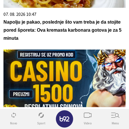
07. 08. 2026 10:47
Napolju je pakao, poslednje što vam treba je da stojite
pored šporeta: Ova kremasta karbonara gotova je za 5
minuta
20. 07. 2026 08:04
✕
REGISTRUJ SE UZ PROMO KOD CASINO Preuzmi 1500
Novo
Sport
Video
Menu