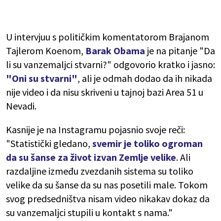
U intervjuu s političkim komentatorom Brajanom
Tajlerom Koenom,
Barak Obama
je na pitanje "Da
li su vanzemaljci stvarni?" odgovorio kratko i jasno:
"Oni su stvarni"
, ali je odmah dodao da ih nikada
nije video i da nisu skriveni u tajnoj bazi Area 51 u
Nevadi.
Kasnije je na Instagramu pojasnio svoje reči:
"Statistički gledano,
svemir je toliko ogroman
da su šanse za život izvan Zemlje velike
. Ali
razdaljine između zvezdanih sistema su toliko
velike da su šanse da su nas posetili male. Tokom
svog predsedništva nisam video nikakav dokaz da
su vanzemaljci stupili u kontakt s nama."