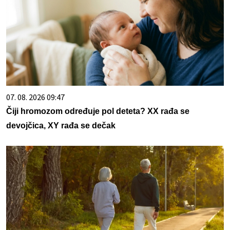
07. 08. 2026 09:47
Čiji hromozom određuje pol deteta? XX rađa se
devojčica, XY rađa se dečak