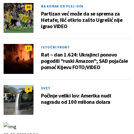
NA KORAK OD PLEJ-OFA
80
Partizan već može da se sprema za
Hetafe; Ilić otkrio zašto Ugrešić nije
igrao VIDEO
ISTOČNI FRONT
17
Rat – dan 1.624: Ukrajinci ponovo
pogodili "ruski Amazon"; SAD pojačale
pomoć Kijevu FOTO/VIDEO
SVET
4
Počinje veliki lov: Amerika nudi
nagradu od 100 miliona dolara