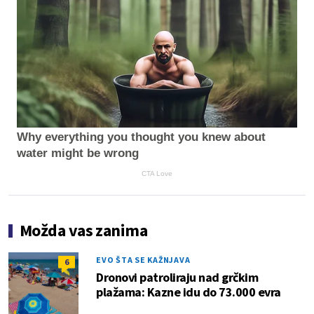
Why everything you thought you knew about
water might be wrong
CTA Love
Možda vas zanima
EVO ŠTA SE KAŽNJAVA
6
Dronovi patroliraju nad grčkim
plažama: Kazne idu do 73.000 evra