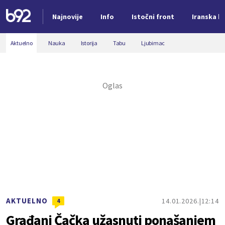
Najnovije
Info
Istočni front
Iranska kr
Nova vest
Aktuelno
Nauka
Istorija
Tabu
Ljubimac
AKTUELNO
14.01.2026.
12:14
4
Građani Čačka užasnuti ponašanjem