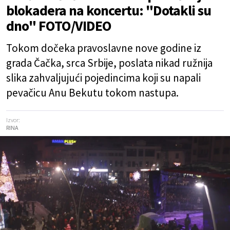
blokadera na koncertu: "Dotakli su
dno" FOTO/VIDEO
Tokom dočeka pravoslavne nove godine iz
grada Čačka, srca Srbije, poslata nikad ružnija
slika zahvaljujući pojedincima koji su napali
pevačicu Anu Bekutu tokom nastupa.
Izvor:
RINA