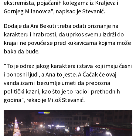
ekstremista, pojačanih kolegama iz Kraljeva i
Gornjeg Milanovca", napisao je Stevanić.
Dodaje da Ani Bekuti treba odati priznanje na
karakteru i hrabrosti, da uprkos svemu izdrži do
kraja i ne povuče se pred kukavicama kojima može
baka da bude.
"To je odraz jakog karaktera i stava koji imaju časni
i ponosni ljudi, a Ana to jeste. A Čačak će ovaj
vandalizam i bezumlje umeti da prepozna i
politički kazni, kao što je to radio i prethodnih
godina", rekao je Miloš Stevanić.