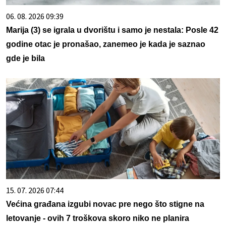
06. 08. 2026 09:39
Marija (3) se igrala u dvorištu i samo je nestala: Posle 42
godine otac je pronašao, zanemeo je kada je saznao
gde je bila
15. 07. 2026 07:44
Većina građana izgubi novac pre nego što stigne na
letovanje - ovih 7 troškova skoro niko ne planira