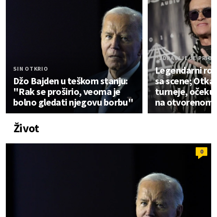
"ZDRAVLJE JE PRIO
Legendarni rok
SIN OTKRIO
Džo Bajden u teškom stanju:
sa scene; Otka
"Rak se proširio, veoma je
turneje, očekuj
bolno gledati njegovu borbu"
na otvorenom 
Život
0