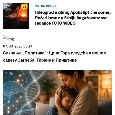
VATRA DIVLJA
11
I Beograd u dimu; Apokaliptične scene;
Požari besne u Srbiji; Angažovane sve
jedinice FOTO/VIDEO
07. 08. 2026 09:14
Сазнања „Политике”: Црна Гора следећа у војном
савезу Загреба, Тиране и Приштине