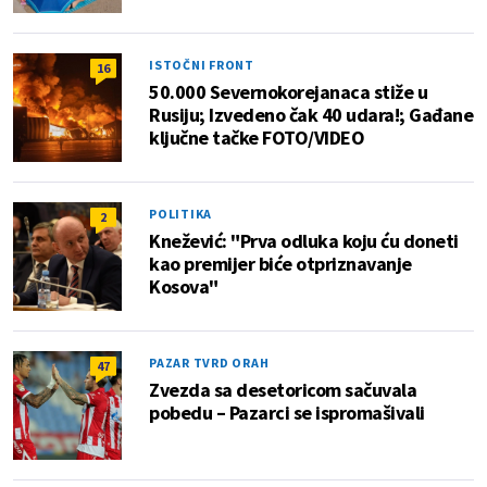
ISTOČNI FRONT
16
50.000 Severnokorejanaca stiže u
Rusiju; Izvedeno čak 40 udara!; Gađane
ključne tačke FOTO/VIDEO
POLITIKA
2
Knežević: "Prva odluka koju ću doneti
kao premijer biće otpriznavanje
Kosova"
PAZAR TVRD ORAH
47
Zvezda sa desetoricom sačuvala
pobedu – Pazarci se ispromašivali