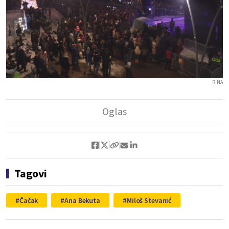
RINA
Tagovi
Čačak
Ana Bekuta
Miloš Stevanić