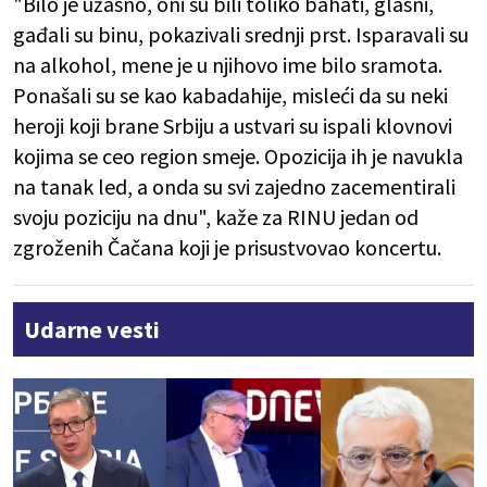
"Bilo je užasno, oni su bili toliko bahati, glasni,
gađali su binu, pokazivali srednji prst. Isparavali su
na alkohol, mene je u njihovo ime bilo sramota.
Ponašali su se kao kabadahije, misleći da su neki
heroji koji brane Srbiju a ustvari su ispali klovnovi
kojima se ceo region smeje. Opozicija ih je navukla
na tanak led, a onda su svi zajedno zacementirali
svoju poziciju na dnu", kaže za RINU jedan od
zgroženih Čačana koji je prisustvovao koncertu.
Udarne vesti