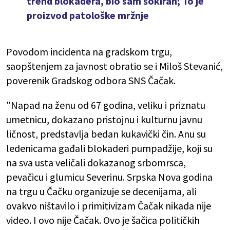
trend blokadera, bio sam šokiran; To je
proizvod patološke mržnje
Povodom incidenta na gradskom trgu,
saopštenjem za javnost obratio se i Miloš Stevanić,
poverenik Gradskog odbora SNS Čačak.
"Napad na ženu od 67 godina, veliku i priznatu
umetnicu, dokazano pristojnu i kulturnu javnu
ličnost, predstavlja bedan kukavički čin. Anu su
ledenicama gađali blokaderi pumpadžije, koji su
na sva usta veličali dokazanog srbomrsca,
pevačicu i glumicu Severinu. Srpska Nova godina
na trgu u Čačku organizuje se decenijama, ali
ovakvo ništavilo i primitivizam Čačak nikada nije
video. I ovo nije Čačak. Ovo je šačica političkih