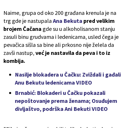
Naime, grupa od oko 200 građana krenula je na
trg gde je nastupala
Ana Bekuta
pred velikim
brojem Čačana
gde su u alkoholisanom stanju
zasuli binu grudvama i ledenicama, usled čega je
pevačica sišla sa bine ali prkosno nije želela da
zavši nastup,
već je nastavila da peva i to iz
kombija.
Nasilje blokadera u Čačku: Zviždali i gađali
Anu Bekutu ledenicama VIDEO
Brnabić: Blokaderi u Čačku pokazali
nepoštovanje prema ženama; Osuđujem
divljaštvo, podrška Ani Bekuti VIDEO