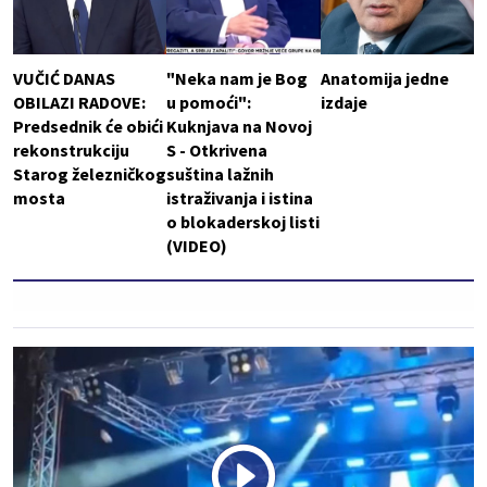
VUČIĆ DANAS
"Neka nam je Bog
Anatomija jedne
OBILAZI RADOVE:
u pomoći":
izdaje
Predsednik će obići
Kuknjava na Novoj
rekonstrukciju
S - Otkrivena
Starog železničkog
suština lažnih
mosta
istraživanja i istina
o blokaderskoj listi
(VIDEO)