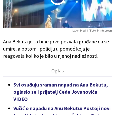
Play
Vide
Izvor:
Mediji
/ Foto:
Printscreen
Ana Bekuta je sa bine prvo pozvala građane da se
umire, a potom i policiju u pomoć koja je
reagovala koliko je bilo u njenoj nadležnosti.
Svi osuđuju sraman napad na Anu Bekutu,
oglasio se i prijatelj Čede Jovanovića
VIDEO
Vučić o napadu na Anu Bekutu: Postoji novi