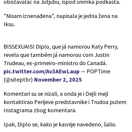
obožavalac na Jutjubu, ispod snimka podkasta.
"Nisam iznenađena", napisala je jedna žena na
Iksu.
BISSEXUAIS! Diplo, que já namorou Katy Perry,
revela que também já namorou com Justin
Trudeau, ex-primeiro-ministro do Canadá.
pic.twitter.com/Av3AEwLaup
— POPTime
(@siteptbr)
November 2, 2025
Komentari su se nizali, a onda je i Dejli mejl
kontaktirao Perijeve predstavnike i Trudoa putem
Instagrama zbog komentara.
Ipak, Diplo se, kako je kasnije navedeno, šalio.