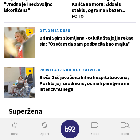
"Vredna je i nedovoljno
Karića na moru: Zidovi u
iskorišćena"
staklu, ogroman bazen...
FOTO
OTVORILA DUŠU
1
Britni Spirs slomljena - otkrila šta joj je rekao
sin: "Osećam da sam podbacila kao majka"
PROVELA 17 GODINA U ZATVORU
0
Bivša Gučijeva žena hitno hospitalizovana;
Pozlilo joj na odmoru, odmah primljena na
intenzivnu negu
Superžena
✕
0
Novo
Sport
Video
Menu