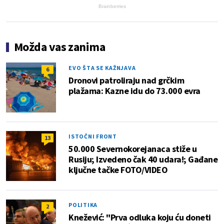
Brainberries
Možda vas zanima
EVO ŠTA SE KAŽNJAVA
6
Dronovi patroliraju nad grčkim
plažama: Kazne idu do 73.000 evra
ISTOČNI FRONT
13
50.000 Severnokorejanaca stiže u
Rusiju; Izvedeno čak 40 udara!; Gađane
ključne tačke FOTO/VIDEO
POLITIKA
2
Knežević: "Prva odluka koju ću doneti