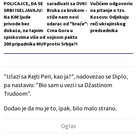
POLICAJCE, DA SE
sarađivati sa OVK!
Vučićem odgovorio
SRBI ISELJAVAJU:
Bruka za brukom -
na pitanje o tzv.
Na KiM ljude
stiže nam novi
Kosovu: Odjekuju
privode bez
udarac od "braće":
reči ukrajinskog
dokaza, na tajnim
Crna Gora u
predsednika
spiskovima više od
vojnom paktu
200 pripadnika MUP
protiv Srbije?!
"Izlazi sa Kejti Peri, kao ja?", nadovezao se Diplo,
pa nastavio: "Bio sam u vezi i sa Džastinom
Trudoom".
Dodao je da mu je to, ipak, bilo malo strano.