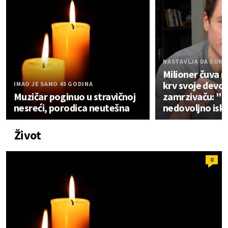
NASTAVLJA DA ŠOKI
Milioner čuva 
krv svoje devoj
IMAO JE SAMO 45 GODINA
Muzičar poginuo u stravičnoj
zamrzivaču: "Vr
nesreći, porodica neutešna
nedovoljno isk
Život
0