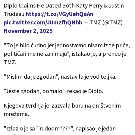
Diplo Claims He Dated Both Katy Perry & Justin
Trudeau
https://t.co/VGyUehQaAn
pic.twitter.com/JUmzfhQNhb
— TMZ (@TMZ)
November 2, 2025
"To je bilo čudno jer jednostavno nisam iz te priče,
političari me ne zanimaju", istakao je, a preneo je
TMZ.
"Mislim da je zgodan", nastavila je voditeljka.
"Jeste zgodan, pomalo", rekao je Diplo.
Njegova tvrdnja je izazvala buru na društvenim
mrežama.
"Izlazio je sa Trudoom????", napisao je jedan