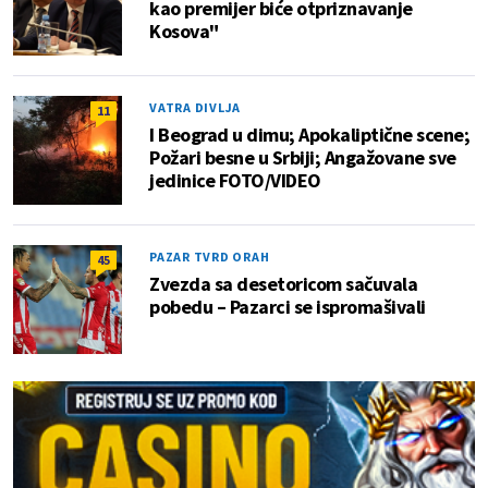
kao premijer biće otpriznavanje
Kosova"
VATRA DIVLJA
11
I Beograd u dimu; Apokaliptične scene;
Požari besne u Srbiji; Angažovane sve
jedinice FOTO/VIDEO
PAZAR TVRD ORAH
45
Zvezda sa desetoricom sačuvala
pobedu – Pazarci se ispromašivali