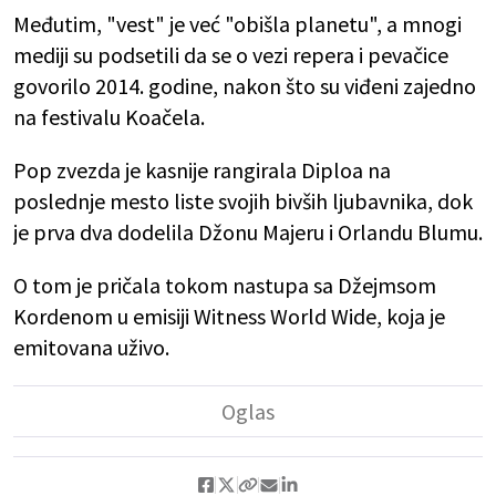
Međutim, "vest" je već "obišla planetu", a mnogi
mediji su podsetili da se o vezi repera i pevačice
govorilo 2014. godine, nakon što su viđeni zajedno
na festivalu Koačela.
Pop zvezda je kasnije rangirala Diploa na
poslednje mesto liste svojih bivših ljubavnika, dok
je prva dva dodelila Džonu Majeru i Orlandu Blumu.
O tom je pričala tokom nastupa sa Džejmsom
Kordenom u emisiji Witness World Wide, koja je
emitovana uživo.