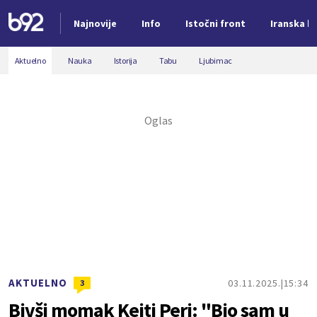
Najnovije
Info
Istočni front
Iranska kr
Nova vest
Aktuelno
Nauka
Istorija
Tabu
Ljubimac
AKTUELNO
03.11.2025.
15:34
3
Bivši momak Kejti Peri: "Bio sam u