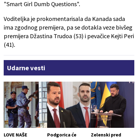
"Smart Girl Dumb Questions".
Voditeljka je prokomentarisala da Kanada sada
ima zgodnog premijera, pa se dotakla veze bivšeg
premijera Džastina Trudoa (53) i pevačice Kejti Peri
(41).
Udarne vesti
LOVE NAŠE
Podgorica će
Zelenski pred