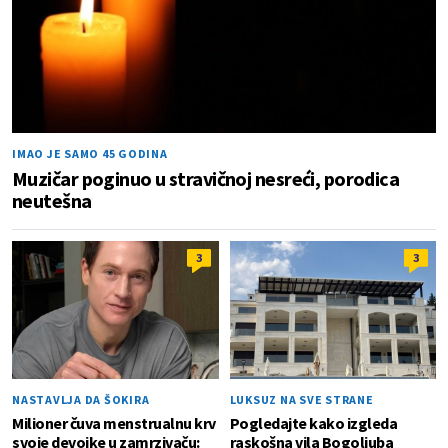
IMAO JE SAMO 45 GODINA
Muzičar poginuo u stravičnoj nesreći, porodica
neutešna
3
3
NASTAVLJA DA ŠOKIRA
LUKSUZ NA SVE STRANE
Milioner čuva menstrualnu krv
Pogledajte kako izgleda
svoje devojke u zamrzivaču:
raskošna vila Bogoljuba