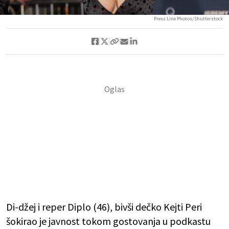
Press Line Photos/Shutterstock
Di-džej i reper Diplo (46), bivši dečko Kejti Peri
šokirao je javnost tokom gostovanja u podkastu