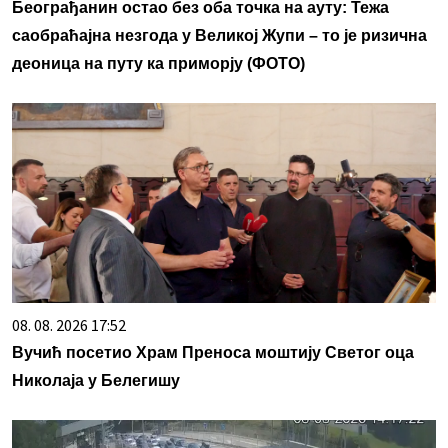
Београђанин остао без оба точка на ауту: Тежа
саобраћајна незгода у Великој Жупи – то је ризична
деоница на путу ка приморју (ФОТО)
08. 08. 2026 17:52
Вучић посетио Храм Преноса моштију Светог оца
Николаја у Белегишу