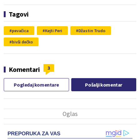
Tagovi
pevačica
Kejti Peri
Džastin Trudo
bivši dečko
3
Komentari
Pogledaj komentare
Pošalji komentar
PREPORUKA ZA VAS