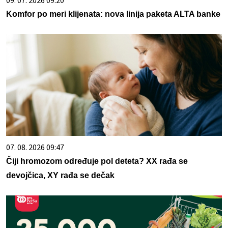
09. 07. 2026 09:20
Komfor po meri klijenata: nova linija paketa ALTA banke
07. 08. 2026 09:47
Čiji hromozom određuje pol deteta? XX rađa se
devojčica, XY rađa se dečak