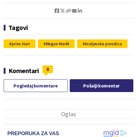
Tagovi
princ Hari
Megan Markl
kraljevska porodica
8
Komentari
Pogledaj komentare
Pošalji komentar
PREPORUKA ZA VAS