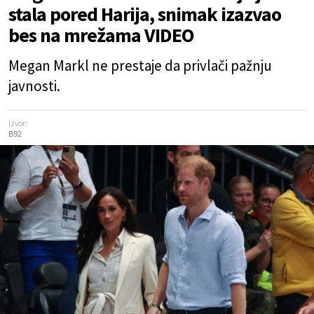
stala pored Harija, snimak izazvao
bes na mrežama VIDEO
Megan Markl ne prestaje da privlači pažnju
javnosti.
Izvor:
B92