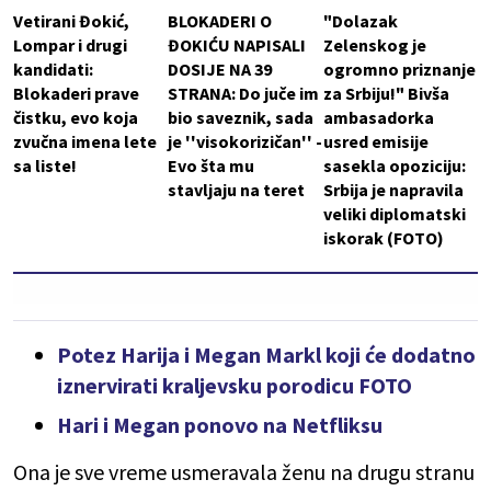
Vetirani Đokić,
BLOKADERI O
"Dolazak
Lompar i drugi
ĐOKIĆU NAPISALI
Zelenskog je
kandidati:
DOSIJE NA 39
ogromno priznanje
Blokaderi prave
STRANA: Do juče im
za Srbiju!" Bivša
čistku, evo koja
bio saveznik, sada
ambasadorka
zvučna imena lete
je ''visokorizičan'' -
usred emisije
sa liste!
Evo šta mu
sasekla opoziciju:
stavljaju na teret
Srbija je napravila
veliki diplomatski
iskorak (FOTO)
Potez Harija i Megan Markl koji će dodatno
iznervirati kraljevsku porodicu FOTO
Hari i Megan ponovo na Netfliksu
Ona je sve vreme usmeravala ženu na drugu stranu