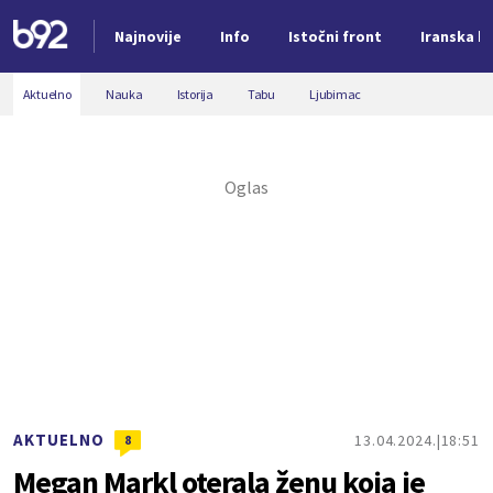
Najnovije
Info
Istočni front
Iranska kr
Nova vest
Aktuelno
Nauka
Istorija
Tabu
Ljubimac
AKTUELNO
13.04.2024.
18:51
8
Megan Markl oterala ženu koja je