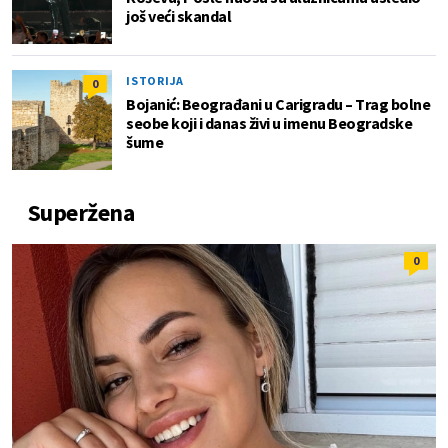
još veći skandal
ISTORIJA
0
Bojanić: Beograđani u Carigradu – Тrag bolne
seobe koji i danas živi u imenu Beogradske
šume
Superžena
0