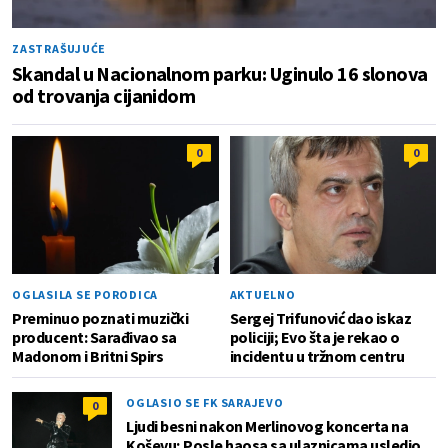
ZASTRAŠUJUĆE
Skandal u Nacionalnom parku: Uginulo 16 slonova
od trovanja cijanidom
0
0
OGLASILA SE PORODICA
AKTUELNO
Preminuo poznati muzički
Sergej Trifunović dao iskaz
producent: Sarađivao sa
policiji; Evo šta je rekao o
Madonom i Britni Spirs
incidentu u tržnom centru
OGLASIO SE FK SARAJEVO
0
Ljudi besni nakon Merlinovog koncerta na
Koševu; Posle haosa sa ulaznicama usledio