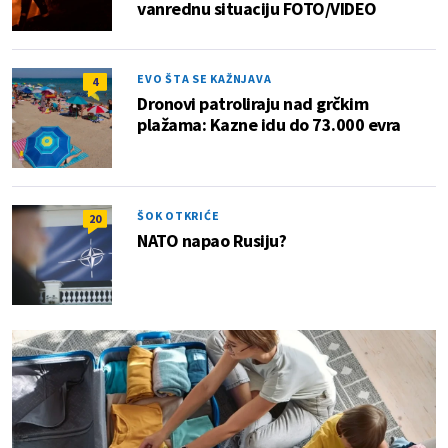
vanrednu situaciju FOTO/VIDEO
EVO ŠTA SE KAŽNJAVA
4
Dronovi patroliraju nad grčkim
plažama: Kazne idu do 73.000 evra
ŠOK OTKRIĆE
20
NATO napao Rusiju?