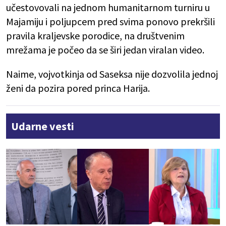
učestovovali na jednom humanitarnom turniru u
Majamiju i poljupcem pred svima ponovo prekršili
pravila kraljevske porodice, na društvenim
mrežama je počeo da se širi jedan viralan video.
Naime, vojvotkinja od Saseksa nije dozvolila jednoj
ženi da pozira pored princa Harija.
Udarne vesti