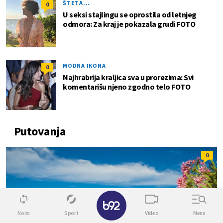
ŠTETA...
0
U seksi stajlingu se oprostila od letnjeg
odmora: Za kraj je pokazala grudi FOTO
MODNA IKONA
0
Najhrabrija kraljica sva u prorezima: Svi
komentarišu njeno zgodno telo FOTO
Putovanja
0
✕
Novo
Sport
Video
Menu