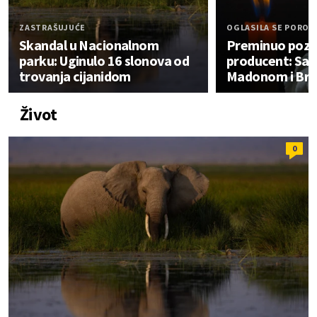
ZASTRAŠUJUĆE
OGLASILA SE POROD
Skandal u Nacionalnom
Preminuo pozn
parku: Uginulo 16 slonova od
producent: Sar
trovanja cijanidom
Madonom i Brit
Život
0