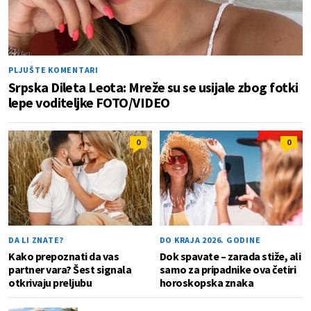
PLJUŠTE KOMENTARI
Srpska Dileta Leota: Mreže su se usijale zbog fotki
lepe voditeljke FOTO/VIDEO
0
0
DA LI ZNATE?
DO KRAJA 2026. GODINE
Kako prepoznati da vas
Dok spavate – zarada stiže, ali
partner vara? Šest signala
samo za pripadnike ova četiri
otkrivaju preljubu
horoskopska znaka