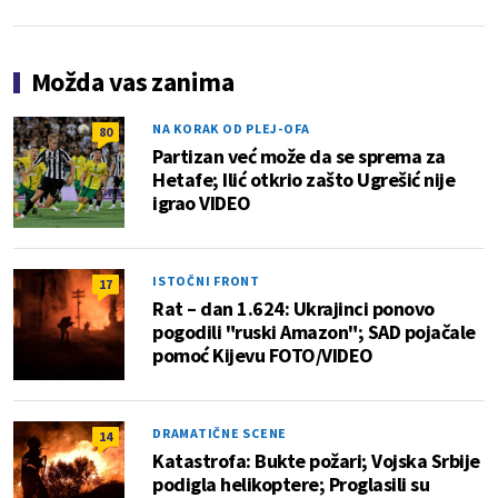
Možda vas zanima
NA KORAK OD PLEJ-OFA
80
Partizan već može da se sprema za
Hetafe; Ilić otkrio zašto Ugrešić nije
igrao VIDEO
ISTOČNI FRONT
17
Rat – dan 1.624: Ukrajinci ponovo
pogodili "ruski Amazon"; SAD pojačale
pomoć Kijevu FOTO/VIDEO
DRAMATIČNE SCENE
14
Katastrofa: Bukte požari; Vojska Srbije
podigla helikoptere; Proglasili su