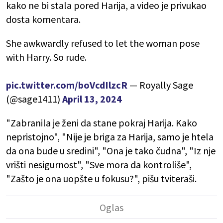
kako ne bi stala pored Harija, a video je privukao
dosta komentara.
She awkwardly refused to let the woman pose
with Harry. So rude.
pic.twitter.com/boVcdIlzcR
— Royally Sage
(@sage1411)
April 13, 2024
"Zabranila je ženi da stane pokraj Harija. Kako
nepristojno", "Nije je briga za Harija, samo je htela
da ona bude u sredini", "Ona je tako čudna", "Iz nje
vrišti nesigurnost", "Sve mora da kontroliše",
"Zašto je ona uopšte u fokusu?", pišu tviteraši.