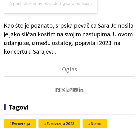
A post shared by Sara Jo (@sarajoofficial)
Kao što je poznato, srpska pevačica Sara Jo nosila
je jako sličan kostim na svojim nastupima. U ovom
izdanju se, između ostalog, pojavila i 2023. na
koncertu u Sarajevu.
Tagovi
Evrovizija
Evrovizija 2025
Nemo