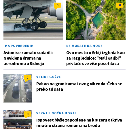
0
0
IMA POVREĐENIH
NE MORATE NA MORE
Avioni se zamalo sudarili:
Ovo mesto u Srbiji izgleda kao
Neviđena drama na
sa razglednice: "Mali Karibi"
aerodromu u Sidneju
privlače sve više posetilaca
VELIKE GUŽVE
2
Pakao na granicama i ovog vikenda: Čeka se
preko tri sata
VEZA ILI NOĆNA MORA?
0
Ispovest bivše zaposlene na kruzeru otkriva
mračnu stranu romansi na brodu