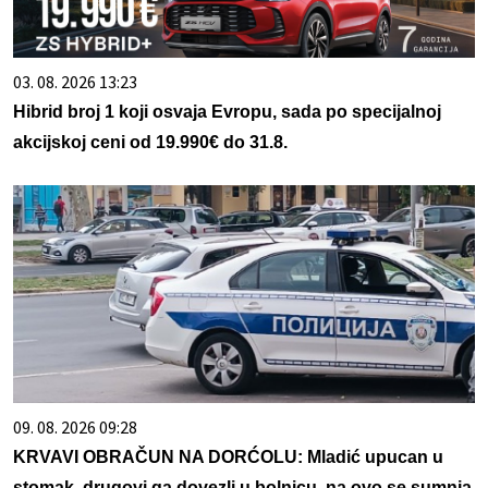
03. 08. 2026 13:23
Hibrid broj 1 koji osvaja Evropu, sada po specijalnoj
akcijskoj ceni od 19.990€ do 31.8.
09. 08. 2026 09:28
KRVAVI OBRAČUN NA DORĆOLU: Mladić upucan u
stomak, drugovi ga dovezli u bolnicu, na ovo se sumnja