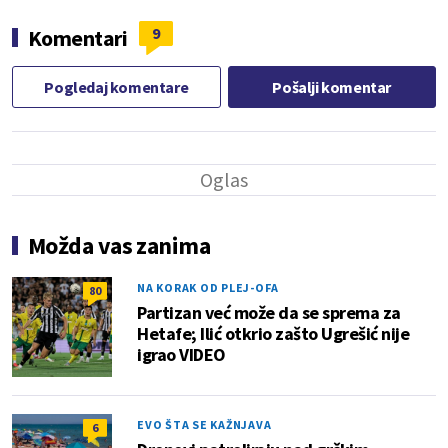
9
Komentari
Pogledaj komentare
Pošalji komentar
Možda vas zanima
NA KORAK OD PLEJ-OFA
80
Partizan već može da se sprema za
Hetafe; Ilić otkrio zašto Ugrešić nije
igrao VIDEO
EVO ŠTA SE KAŽNJAVA
6