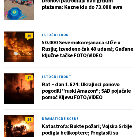
Dronovi patroliraju nad grčkim
plažama: Kazne idu do 73.000 evra
ISTOČNI FRONT
16
50.000 Severnokorejanaca stiže u
Rusiju; Izvedeno čak 40 udara!; Gađane
ključne tačke FOTO/VIDEO
ISTOČNI FRONT
17
Rat – dan 1.624: Ukrajinci ponovo
pogodili "ruski Amazon"; SAD pojačale
pomoć Kijevu FOTO/VIDEO
DRAMATIČNE SCENE
14
Katastrofa: Bukte požari; Vojska Srbije
podigla helikoptere; Proglasili su