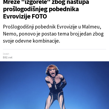
Mreže "izgorele" zbog nastupa
prošlogodišnjeg pobednika
Evrovizije FOTO
Prošlogodišnji pobednik Evrovizije u Malmeu,
Nemo, ponovo je postao tema broj jedan zbog
svoje odevne kombinacije.
Izvor:
B92.net