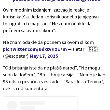
Ovim modnim izdanjem izazvao je reakcije
korisnika X-a. Jedan korisnik podelio je njegovu
fotografiju te napisao: "Ne znam odakle da
počnem sa ovom slikom".
Ne znam odakle da pocnem sa ovom slikom
pic.twitter.com/BdxtvHzE7m
— Petar | 🇷🇸
(@escpetar)
May 17, 2025
"Od brisanja iste da ne plašiš narod", "Ne mogu
sebi da dođem", "Bruji, bruji čaršija", "Nemo je kao
95 odsto pevačica s estrade", "Sara Jo sa Temua",
neki su od komentara.