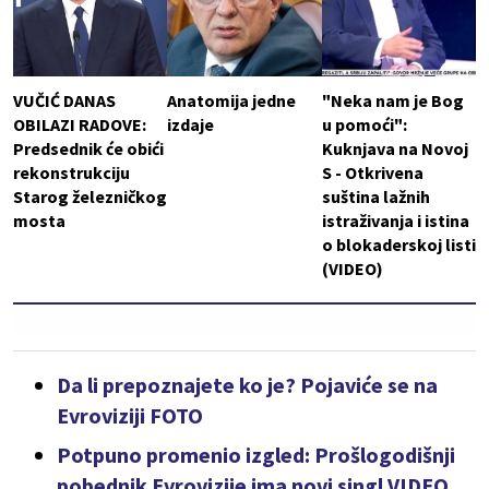
VUČIĆ DANAS
Anatomija jedne
"Neka nam je Bog
OBILAZI RADOVE:
izdaje
u pomoći":
Predsednik će obići
Kuknjava na Novoj
rekonstrukciju
S - Otkrivena
Starog železničkog
suština lažnih
mosta
istraživanja i istina
o blokaderskoj listi
(VIDEO)
Da li prepoznajete ko je? Pojaviće se na
Evroviziji FOTO
Potpuno promenio izgled: Prošlogodišnji
pobednik Evrovizije ima novi singl VIDEO