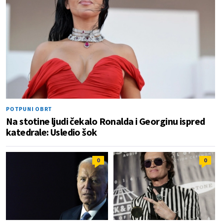
POTPUNI OBRT
Na stotine ljudi čekalo Ronalda i Georginu ispred
katedrale: Usledio šok
0
0