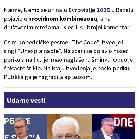
Naime, Nemo se u finalu
Evrovizije 2025
u Bazelu
pojavio u
providnom kombinezonu
, a na
društvenim mrežama usledili su brojni komentari.
Osim pobedničke pesme "The Code", izveo je i
singl "Unexplainable". Na sceni se pojavio noseći
periku a na licu je imao naglašenu šminku. Obuo je
špicaste štikle. Na kraju izvođenja je bacio periku.
Publika ga je nagradila aplauzom.
Udarne vesti