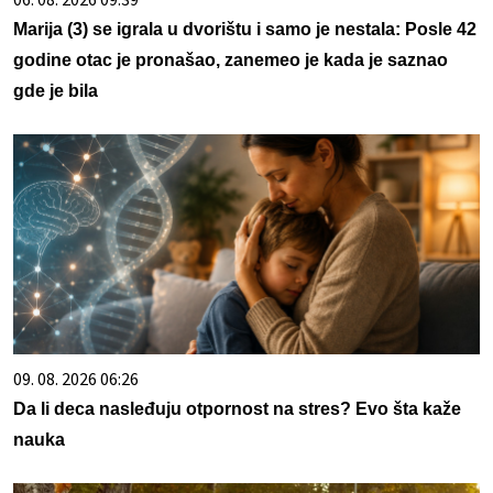
Marija (3) se igrala u dvorištu i samo je nestala: Posle 42
godine otac je pronašao, zanemeo je kada je saznao
gde je bila
09. 08. 2026 06:26
Da li deca nasleđuju otpornost na stres? Evo šta kaže
nauka