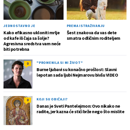
JEDNOSTAVNO JE
PREMA ISTRAŽIVANJU
Kako efikasno ukloniti mrlje
Šest znakova da vas dete
od kafe ili čaja sa šolje?
smatra odličnim roditeljem
Agresivna sredstva vam neće
biti potrebna
"PROMENILA SI MI ŽIVOT"
0
Burne ljubavi su konačno prošlost: Slavni
lepotan sada ljubi Nejmarovu bivšu VIDEO
KOJI SU OBIČAJI?
0
Danas je Sveti Pantelejmon: Ovo nikako ne
radite, jer kazna će stići brže nego što mislite