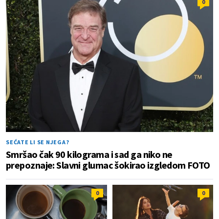
0
SEĆATE LI SE NJEGA?
Smršao čak 90 kilograma i sad ga niko ne
prepoznaje: Slavni glumac šokirao izgledom FOTO
0
0