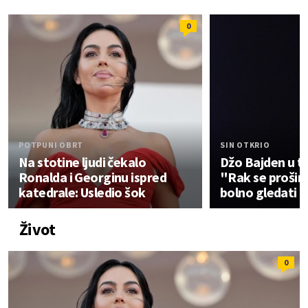
0
POTPUNI OBRT
SIN OTKRIO
Na stotine ljudi čekalo
Džo Bajden u t
Ronalda i Georginu ispred
"Rak se proširi
katedrale: Usledio šok
bolno gledati 
Život
0