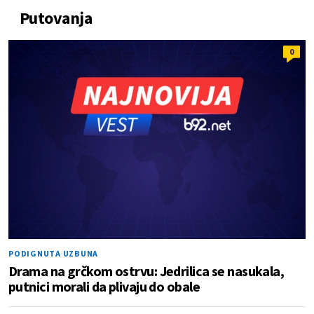
Putovanja
0
PODIGNUTA UZBUNA
Drama na grčkom ostrvu: Jedrilica se nasukala,
putnici morali da plivaju do obale