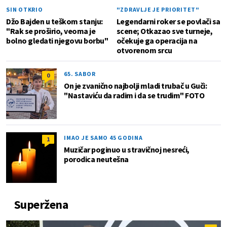
SIN OTKRIO
"ZDRAVLJE JE PRIORITET"
Džo Bajden u teškom stanju:
Legendarni roker se povlači sa
"Rak se proširio, veoma je
scene; Otkazao sve turneje,
bolno gledati njegovu borbu"
očekuje ga operacija na
otvorenom srcu
65. SABOR
0
On je zvanično najbolji mladi trubač u Guči:
"Nastaviću da radim i da se trudim" FOTO
IMAO JE SAMO 45 GODINA
1
Muzičar poginuo u stravičnoj nesreći,
porodica neutešna
Superžena