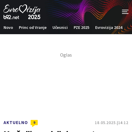
Novo
Princ od Vranje
Učesnici
PZE 2025
Evrovizija 2024
G
AKTUELNO
18.05.2025.
14:12
9