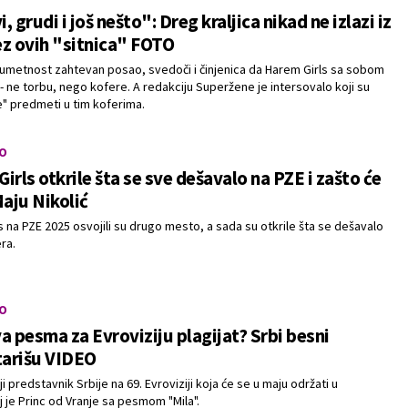
 grudi i još nešto": Dreg kraljica nikad ne izlazi iz
z ovih "sitnica" FOTO
 umetnost zahtevan posao, svedoči i činjenica da Harem Girls sa sobom
- ne torbu, nego kofere. A redakciju Superžene je intersovalo koji su
" predmeti u tim koferima.
O
irls otkrile šta se sve dešavalo na PZE i zašto će
Maju Nikolić
s na PZE 2025 osvojili su drugo mesto, a sada su otkrile šta se dešavalo
ra.
O
a pesma za Evroviziju plagijat? Srbi besni
arišu VIDEO
 predstavnik Srbije na 69. Evroviziji koja će se u maju održati u
j je Princ od Vranje sa pesmom "Mila".