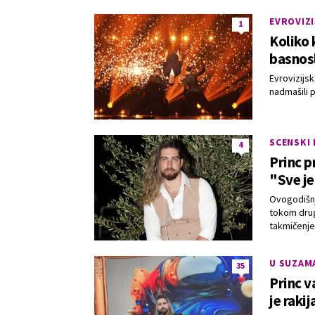
EVROVIZI
1
Koliko 
basnos
Evrovizijsk
nadmašili 
SCENSKI
4
Princ p
"Sve je
Ovogodišnji
tokom drug
takmičenje
U SUZAM
35
Princ v
je raki