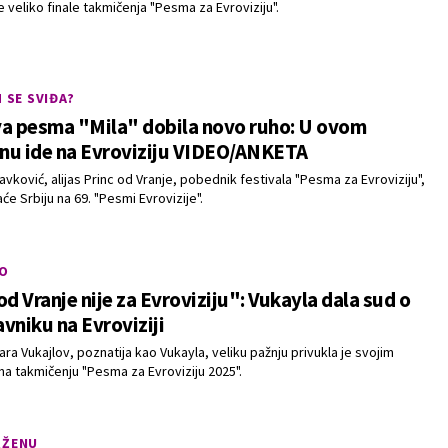
 veliko finale takmičenja "Pesma za Evroviziju".
M SE SVIĐA?
va pesma "Mila" dobila novo ruho: U ovom
nu ide na Evroviziju VIDEO/ANKETA
vković, alijas Princ od Vranje, pobednik festivala "Pesma za Evroviziju",
će Srbiju na 69. "Pesmi Evrovizije".
O
od Vranje nije za Evroviziju": Vukayla dala sud o
vniku na Evroviziji
ra Vukajlov, poznatija kao Vukayla, veliku pažnju privukla je svojim
a takmičenju "Pesma za Evroviziju 2025".
RŽENU