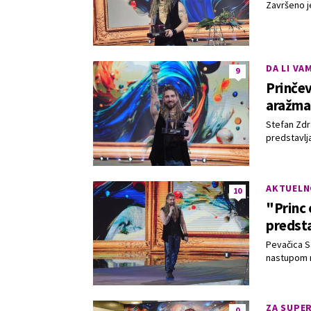
Završeno je
DA LI VA
9
Prinče
aražma
Stefan Zdra
predstavlja
AKTUELN
10
"Princ 
predsta
Pevačica Sa
nastupom n
ZA SUPE
0