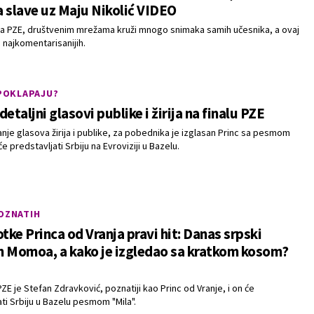
 slave uz Maju Nikolić VIDEO
la PZE, društvenim mrežama kruži mnogo snimaka samih učesnika, a ovaj
 najkomentarisanijih.
 POKLAPAJU?
detaljni glasovi publike i žirija na finalu PZE
anje glasova žirija i publike, za pobednika je izglasan Princ sa pesmom
 će predstavljati Srbiju na Evroviziji u Bazelu.
POZNATIH
otke Princa od Vranja pravi hit: Danas srpski
n Momoa, a kako je izgledao sa kratkom kosom?
E je Stefan Zdravković, poznatiji kao Princ od Vranje, i on će
ti Srbiju u Bazelu pesmom "Mila".