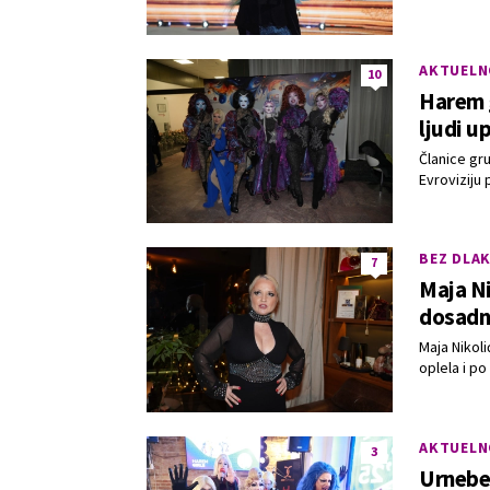
AKTUELN
10
Harem g
ljudi u
Članice gr
Evroviziju 
BEZ DLAK
7
Maja Ni
dosadna
Maja Nikoli
oplela i p
AKTUELN
3
Urnebes