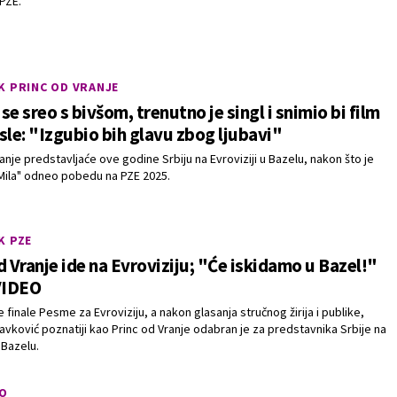
 PZE.
K PRINC OD VRANJE
se sreo s bivšom, trenutno je singl i snimio bi film
sle: "Izgubio bih glavu zbog ljubavi"
anje predstavljaće ove godine Srbiju na Evroviziji u Bazelu, nakon što je
ila" odneo pobedu na PZE 2025.
K PZE
d Vranje ide na Evroviziju; "Će iskidamo u Bazel!"
VIDEO
 finale Pesme za Evroviziju, a nakon glasanja stručnog žirija i publike,
avković poznatiji kao Princ od Vranje odabran je za predstavnika Srbije na
u Bazelu.
O