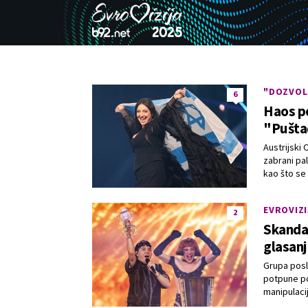
"DOZVOL
6
Haos po
"Pušta
Austrijski
zabrani pal
kao što se
EVROVIZI
2
Skandal
glasanj
Grupa posl
potpune p
manipulaci