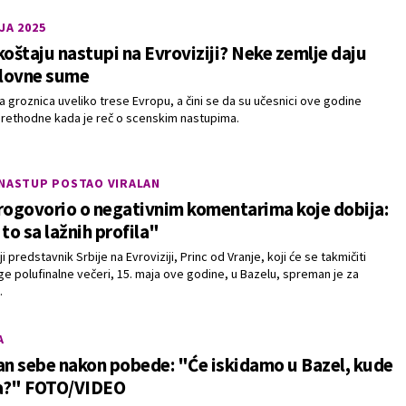
JA 2025
koštaju nastupi na Evroviziji? Neke zemlje daju
lovne sume
a groznica uveliko trese Evropu, a čini se da su učesnici ove godine
prethodne kada je reč o scenskim nastupima.
 NASTUP POSTAO VIRALAN
rogovorio o negativnim komentarima koje dobija:
 to sa lažnih profila"
 predstavnik Srbije na Evroviziji, Princ od Vranje, koji će se takmičiti
e polufinalne večeri, 15. maja ove godine, u Bazelu, spreman je za
.
A
an sebe nakon pobede: "Će iskidamo u Bazel, kude
ja?" FOTO/VIDEO