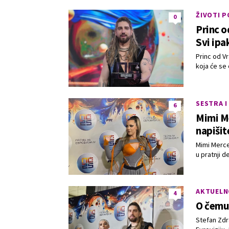
ŽIVOTI 
0
Princ o
Svi ipa
Princ od Vr
koja će se 
SESTRA I
6
Mimi Me
napišit
Mimi Merce
u pratnji d
AKTUELN
4
O čemu
Stefan Zdr