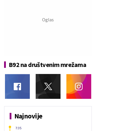
B92 na društvenim mrežama
Najnovije
7:35