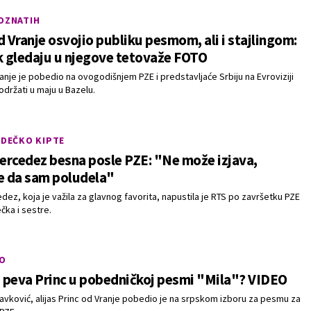
POZNATIH
d Vranje osvojio publiku pesmom, ali i stajlingom:
k gledaju u njegove tetovaže FOTO
anje je pobedio na ovogodišnjem PZE i predstavljaće Srbiju na Evroviziji
održati u maju u Bazelu.
 DEČKO KIPTE
rcedez besna posle PZE: "Ne može izjava,
e da sam poludela"
dez, koja je važila za glavnog favorita, napustila je RTS po završetku PZE
ečka i sestre.
O
 peva Princ u pobedničkoj pesmi "Mila"? VIDEO
avković, alijas Princ od Vranje pobedio je na srpskom izboru za pesmu za