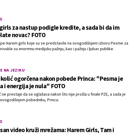
O
irls za nastup podigle kredite, a sada bi da im
plate novac? FOTO
upe Harem girls koje su se predstavile na ovogodišnjem izboru Pesme za
privukle su enormnu medijsku pažnju, kao i pažnju i ljubav publike.
E NA JEZIKU
kolić ogorčena nakon pobede Princa: "Pesma je
 i energija je nula" FOTO
ć ne prestaje da se oglašava nakon što nije prošla u finale PZE, a sada je
o ovogodišnjem pobedniku, Princu.
O
an video kruži mrežama: Harem Girls, Tam i