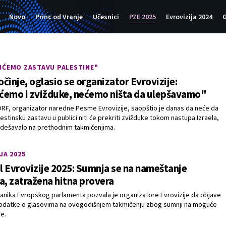
Novo
Princ od Vranje
Učesnici
PZE 2025
Evrovizija 2024
G
IĆEMO ZASTAVU PALESTINE"
činje, oglasio se organizator Evrovizije:
ćemo i zvižduke, nećemo ništa da ulepšavamo"
 ORF, organizator naredne Pesme Evrovizije, saopštio je danas da neće da
estinsku zastavu u publici niti će prekriti zvižduke tokom nastupa Izraela,
 dešavalo na prethodnim takmičenjima.
JA 2025
 Evrovizije 2025: Sumnja se na nameštanje
a, zatražena hitna provera
anika Evropskog parlamenta pozvala je organizatore Evrovizije da objave
odatke o glasovima na ovogodišnjem takmičenju zbog sumnji na moguće
je.