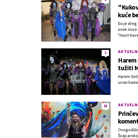
"Kukovi,
kuće be
Da je dreg
uvek nose 
"must-have
AKTUELN
2
Harem G
tužiti 
Harem Girl
izvan kame
AKTUELN
42
Prinčev
koment
Ovogodišnji
Švajcarsko