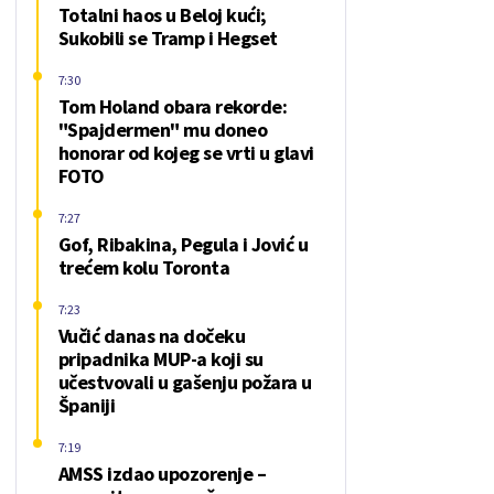
Totalni haos u Beloj kući;
Sukobili se Tramp i Hegset
7:30
Tom Holand obara rekorde:
"Spajdermen" mu doneo
honorar od kojeg se vrti u glavi
FOTO
7:27
Gof, Ribakina, Pegula i Jović u
trećem kolu Toronta
7:23
Vučić danas na dočeku
pripadnika MUP-a koji su
učestvovali u gašenju požara u
Španiji
7:19
AMSS izdao upozorenje –