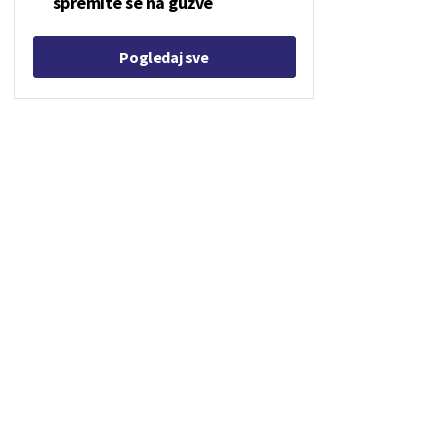
spremite se na gužve
Pogledaj sve