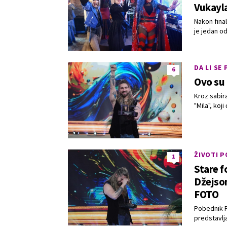
Vukayla
Nakon fina
je jedan od
DA LI SE
6
Ovo su 
Kroz sabir
"Mila", koji
ŽIVOTI 
1
Stare f
Džejso
FOTO
Pobednik PZ
predstavlja