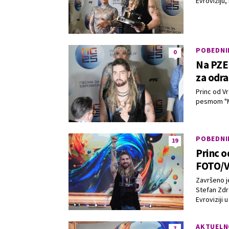
Evroviziju,
POBEDNI
0
Na PZE 
za odra
Princ od Vr
pesmom "M
POBEDNI
19
Princ o
FOTO/
Završeno je
Stefan Zdr
Evroviziji 
AKTUELN
7