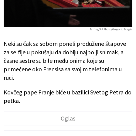
Tanjug/AP Photo/Gregorio Borgia
Neki su čak sa sobom poneli produžene štapove
za selfije u pokušaju da dobiju najbolji snimak, a
časne sestre su bile među onima koje su
primećene oko Frensisa sa svojim telefonima u
ruci.
Kovčeg pape Franje biće u bazilici Svetog Petra do
petka.