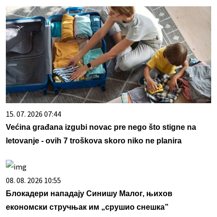
15. 07. 2026 07:44
Većina građana izgubi novac pre nego što stigne na
letovanje - ovih 7 troškova skoro niko ne planira
08. 08. 2026 10:55
Блокадери нападају Синишу Малог, њихов
економски стручњак им „срушио снешка”