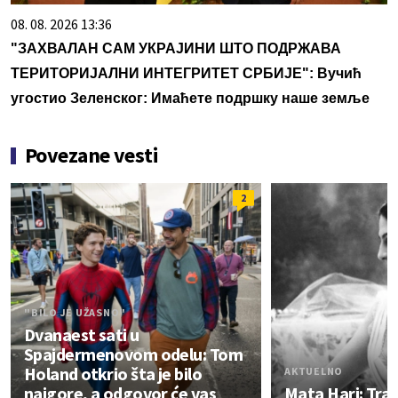
08. 08. 2026 13:36
"ЗАХВАЛАН САМ УКРАЈИНИ ШТО ПОДРЖАВА
ТЕРИТОРИЈАЛНИ ИНТЕГРИТЕТ СРБИЈЕ": Вучић
угостио Зеленског: Имаћете подршку наше земље
Povezane vesti
2
"BILO JE UŽASNO"
Dvanaest sati u
Spajdermenovom odelu: Tom
Holand otkrio šta je bilo
AKTUELNO
najgore, a odgovor će vas
Mata Hari: Tra