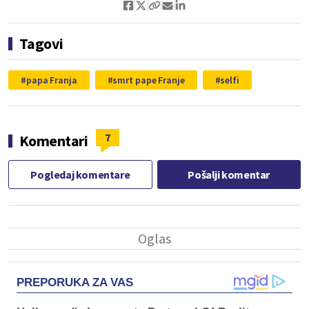
Tagovi
papa Franja
smrt pape Franje
selfi
7
Komentari
Pogledaj komentare
Pošalji komentar
PREPORUKA ZA VAS