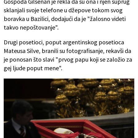
Gospođa Gilsenan je rekla da su ona i njen suprug
sklanjali svoje telefone u džepove tokom svog
boravka u Bazilici, dodajući da je "žalosno videti
takvo nepoštovanje".
Drugi posetioci, poput argentinskog posetioca
Mateusa Silve, branili su fotografisanje, rekavši da
je ponosan što slavi "prvog papu koji se založio za
gej ljude poput mene".