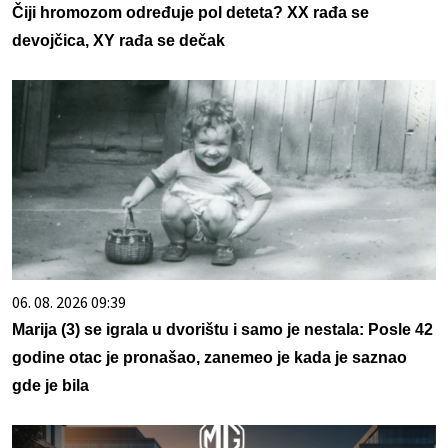
Čiji hromozom određuje pol deteta? XX rađa se
devojčica, XY rađa se dečak
06. 08. 2026 09:39
Marija (3) se igrala u dvorištu i samo je nestala: Posle 42
godine otac je pronašao, zanemeo je kada je saznao
gde je bila