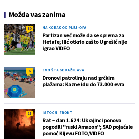
Možda vas zanima
NA KORAK OD PLEJ-OFA
80
Partizan već može da se sprema za
Hetafe; Ilić otkrio zašto Ugrešić nije
igrao VIDEO
EVO ŠTA SE KAŽNJAVA
6
Dronovi patroliraju nad grčkim
plažama: Kazne idu do 73.000 evra
ISTOČNI FRONT
17
Rat – dan 1.624: Ukrajinci ponovo
pogodili "ruski Amazon"; SAD pojačale
pomoć Kijevu FOTO/VIDEO