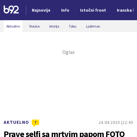
Najnovije
Info
Istočni front
Iranska kr
Nova vest
Aktuelno
Nauka
Istorija
Tabu
Ljubimac
AKTUELNO
24.04.2025.
12:45
7
Prave selfi sa mrtvim papom FOTO