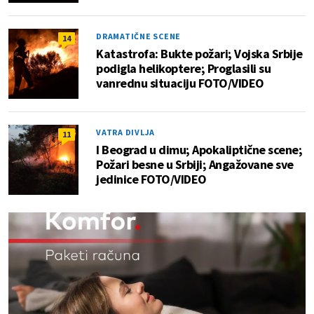
DRAMATIČNE SCENE
14
Katastrofa: Bukte požari; Vojska Srbije
podigla helikoptere; Proglasili su
vanrednu situaciju FOTO/VIDEO
VATRA DIVLJA
11
I Beograd u dimu; Apokaliptične scene;
Požari besne u Srbiji; Angažovane sve
jedinice FOTO/VIDEO