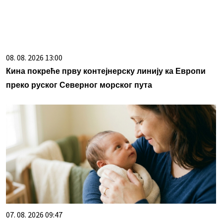
08. 08. 2026 13:00
Кина покреће прву контејнерску линију ка Европи
преко руског Северног морског пута
07. 08. 2026 09:47