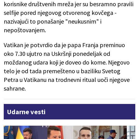
korisnike društvenih mreža jer su besramno pravili
selfije pored njegovog otvorenog kovčega -
nazivajući to ponašanje "neukusnim" i
nepoštovanjem.
Vatikan je potvrdio da je papa Franja preminuo
oko 7.30 ujutro na Uskršnji ponedeljak od
moždanog udara koji je doveo do kome. Njegovo
telo je od tada premešteno u baziliku Svetog
Petra u Vatikanu na trodnevni ritual uoči njegove
sahrane.
Udarne vesti