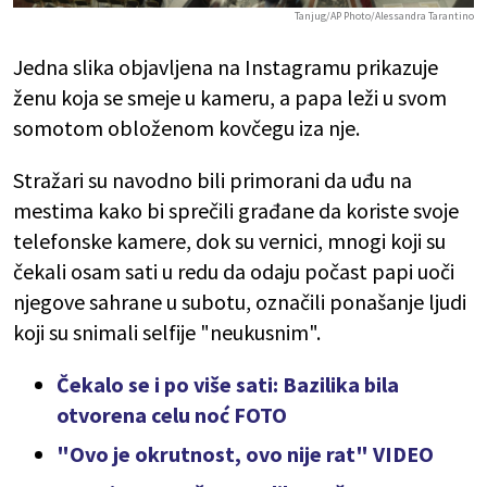
Tanjug/AP Photo/Alessandra Tarantino
Jedna slika objavljena na Instagramu prikazuje
ženu koja se smeje u kameru, a papa leži u svom
somotom obloženom kovčegu iza nje.
Stražari su navodno bili primorani da uđu na
mestima kako bi sprečili građane da koriste svoje
telefonske kamere, dok su vernici, mnogi koji su
čekali osam sati u redu da odaju počast papi uoči
njegove sahrane u subotu, označili ponašanje ljudi
koji su snimali selfije "neukusnim".
Čekalo se i po više sati: Bazilika bila
otvorena celu noć FOTO
"Ovo je okrutnost, ovo nije rat" VIDEO