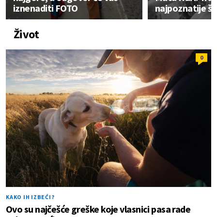
iznenaditi FOTO
najpoznatije šp
Život
0
KAKO IH IZBEĆI?
Ovo su najčešće greške koje vlasnici pasa rade