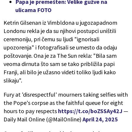
Papa je premešten: Velike gužve na
ulicama FOTO
Ketrin Gilsenan iz Vimbldona u jugozapadnom
Londonu rekla je da su njihovi postupci uništili
ceremoniju, pri čemu su ljudi "ignorisali
upozorenja" i fotografisali se umesto da odaju
poštovanje. Ona je za The Sun rekla: "Bila sam
veoma dirnuta što sam se tako približila papi
Franji, ali bilo je užasno videti toliko ljudi kako
slikaju".
Fury at 'disrespectful' mourners taking selfies with
the Pope's corpse as the faithful queue for eight
hours to pay respects
https://t.co/boZSSAy42J
—
Daily Mail Online (@MailOnline)
April 24, 2025