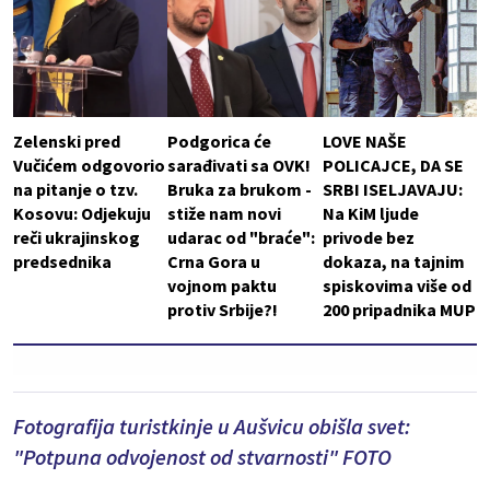
Zelenski pred
Podgorica će
LOVE NAŠE
Vučićem odgovorio
sarađivati sa OVK!
POLICAJCE, DA SE
na pitanje o tzv.
Bruka za brukom -
SRBI ISELJAVAJU:
Kosovu: Odjekuju
stiže nam novi
Na KiM ljude
reči ukrajinskog
udarac od "braće":
privode bez
predsednika
Crna Gora u
dokaza, na tajnim
vojnom paktu
spiskovima više od
protiv Srbije?!
200 pripadnika MUP
Fotografija turistkinje u Aušvicu obišla svet:
"Potpuna odvojenost od stvarnosti" FOTO