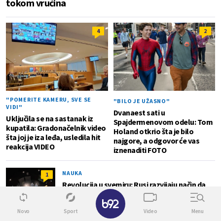
tokom vrućina
4
2
"POMERITE KAMERU, SVE SE
"BILO JE UŽASNO"
VIDI"
Dvanaest sati u
Uključila se na sastanak iz
Spajdermenovom odelu: Tom
kupatila: Gradonačelnik video
Holand otkrio šta je bilo
šta joj je iza leđa, usledila hit
najgore, a odgovor će vas
reakcija VIDEO
iznenaditi FOTO
NAUKA
1
Revolucija u svemiru: Rusi razvijaju način da
otpad pretvore u tečnost za zalivanje biljaka
✕
Novo
Sport
Video
Menu