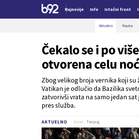
Najnovije
Info
Istočni front
Nova vest
Aktuelno
Nauka
Čekalo se i po više
otvorena celu no
Zbog velikog broja vernika koji su 
Vatikan je odlučio da Bazilika sve
zatvorivši vrata na samo jedan sat 
pres služba.
Izvor:
Tanjug
AKTUELNO