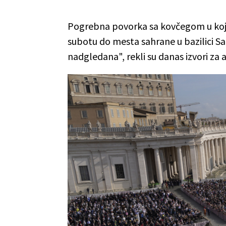
Pogrebna povorka sa kovčegom u kojem
subotu do mesta sahrane u bazilici Sa
nadgledana", rekli su danas izvori za