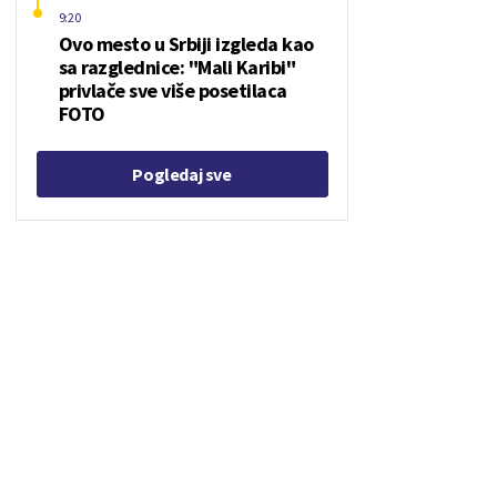
9:20
Ovo mesto u Srbiji izgleda kao
sa razglednice: "Mali Karibi"
privlače sve više posetilaca
FOTO
Pogledaj sve