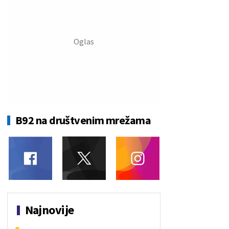
B92 na društvenim mrežama
Najnovije