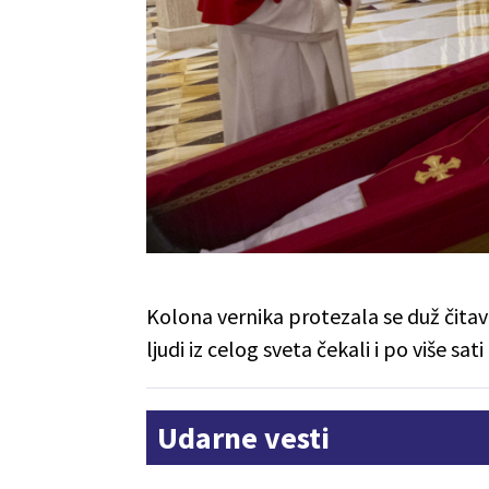
Kolona vernika protezala se duž čitav
ljudi iz celog sveta čekali i po više sa
Udarne vesti