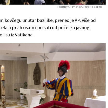
Tanjug/AP Photo/Gregorio Borgia
m kovčegu unutar bazilike, preneo je AP. Više od
tela u prvih osam i po sati od početka javnog
li su iz Vatikana.