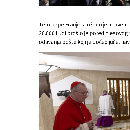
Telo pape Franje izloženo je u drveno
20.000 ljudi prošlo je pored njegovog 
odavanja pošte koji je počeo juče, nave