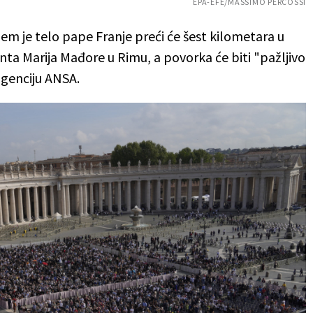
EPA-EFE/MASSIMO PERCOSSI
 je telo pape Franje preći će šest kilometara u
nta Marija Mađore u Rimu, a povorka će biti "pažljivo
 agenciju ANSA.