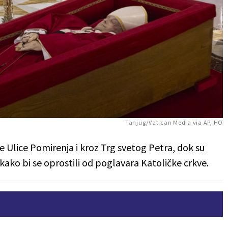
Tanjug/Vatican Media via AP, HO
e Ulice Pomirenja i kroz Trg svetog Petra, dok su
ti kako bi se oprostili od poglavara Katoličke crkve.