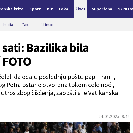
Iranska kriza
Sport
Biz
Lokal
Život
Superžena
92Puto
Istorija
Tabu
Ljubimac
 sati: Bazilika bila
ć FOTO
želeli da odaju poslednju poštu papi Franji,
tog Petra ostane otvorena tokom cele noći,
jutros zbog čišćenja, saopštila je Vatikanska
24.04.2025.
9:45