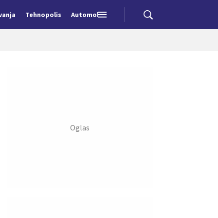
vanja
Tehnopolis
Automobili