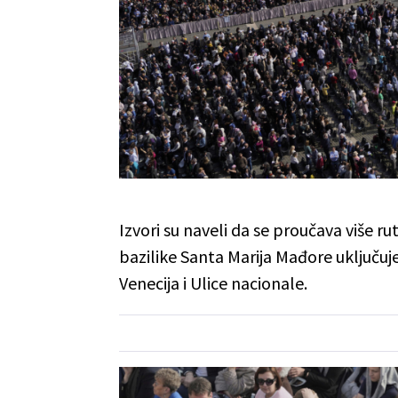
Izvori su naveli da se proučava više r
bazilike Santa Marija Mađore uključu
Venecija i Ulice nacionale.