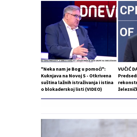
"Neka nam je Bog u pomoći":
VUČIĆ D
Kuknjava na Novoj S - Otkrivena
Predsedn
suština lažnih istraživanja i istina
rekonstr
o blokaderskoj listi (VIDEO)
železni