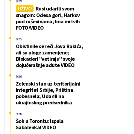
9:29
UŽIVO
Rusi udarili svom
snagom: Odesa gori, Harkov
pod ruševinama; Ima mrtvih
FOTO/VIDEO
9:25
Obistinile se reči Jova Bakića,
ali su uloge zamenjene;
Blokaderi "vetiraju" svoje
dojučerašnje adute VIDEO
9:20
Zelenski stao uz teritorijalni
integritet Srbije, Priština
pobesnela; Udarili na
ukrajinskog predsednika
9:20
Šok u Torontu: Ispala
Sabalenka! VIDEO