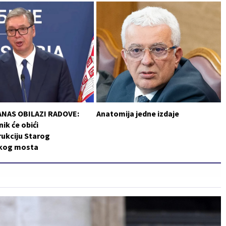
ANAS OBILAZI RADOVE:
Anatomija jedne izdaje
ik će obići
ukciju Starog
čkog mosta