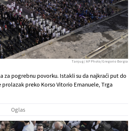
Tanjug/ AP Photo/Gregorio Borgia
uta za pogrebnu povorku. Istakli su da najkraći put do
je prolazak preko Korso Vitorio Emanuele, Trga