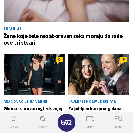
ZNATE LI?
Žene koje žele nezaboravan seks moraju da rade
ove tri stvari
0
0
REAGOVAO JE NA VREME
NAJLEPŠI HOLIVUDSKI PAR
Glumac sačuvao ugled svojoj
Zaljubljeni kao prvog dana:
devojci: Zamalo je otkrila
Imaju četiri ćerke, a ona i dalje
✕
intimne delove tela FOTO
izgleda kao bomba FOTO
Novo
Sport
Video
Menu