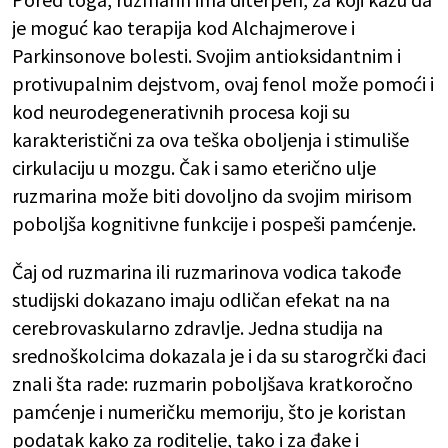
je moguć kao terapija kod Alchajmerove i
Parkinsonove bolesti. Svojim antioksidantnim i
protivupalnim dejstvom, ovaj fenol može pomoći i
kod neurodegenerativnih procesa koji su
karakteristični za ova teška oboljenja i stimuliše
cirkulaciju u mozgu. Čak i samo eterično ulje
ruzmarina može biti dovoljno da svojim mirisom
poboljša kognitivne funkcije i pospeši pamćenje.
Čaj od ruzmarina ili ruzmarinova vodica takođe
studijski dokazano imaju odličan efekat na na
cerebrovaskularno zdravlje. Jedna studija na
srednoškolcima dokazala je i da su starogrčki đaci
znali šta rade: ruzmarin poboljšava kratkoročno
pamćenje i numeričku memoriju, što je koristan
podatak kako za roditelje, tako i za đake i