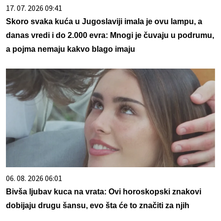
17. 07. 2026 09:41
Skoro svaka kuća u Jugoslaviji imala je ovu lampu, a
danas vredi i do 2.000 evra: Mnogi je čuvaju u podrumu,
a pojma nemaju kakvo blago imaju
06. 08. 2026 06:01
Bivša ljubav kuca na vrata: Ovi horoskopski znakovi
dobijaju drugu šansu, evo šta će to značiti za njih