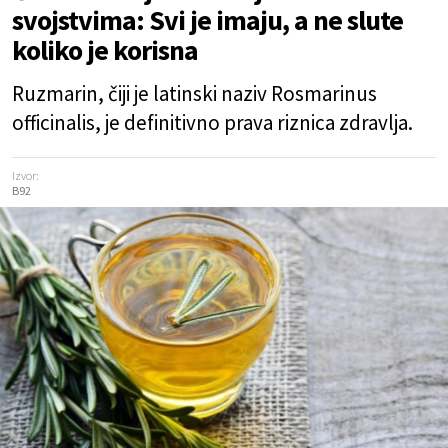
svojstvima: Svi je imaju, a ne slute
koliko je korisna
Ruzmarin, čiji je latinski naziv Rosmarinus
officinalis, je definitivno prava riznica zdravlja.
Izvor:
B92