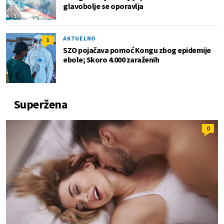
glavobolje se oporavlja
AKTUELNO
1
SZO pojačava pomoć Kongu zbog epidemije
ebole; Skoro 4.000 zaraženih
Superžena
0