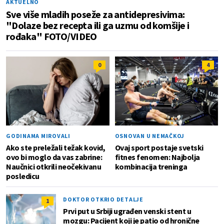
AKTUELNO
Sve više mladih poseže za antidepresivima:
"Dolaze bez recepta ili ga uzmu od komšije i
rođaka" FOTO/VIDEO
0
4
GODINAMA MIROVALI
OSNOVAN U NEMAČKOJ
Ako ste preležali težak kovid,
Ovaj sport postaje svetski
ovo bi moglo da vas zabrine:
fitnes fenomen: Najbolja
Naučnici otkrili neočekivanu
kombinacija treninga
posledicu
DOKTOR OTKRIO DETALJE
1
Prvi put u Srbiji ugrađen venski stent u
mozgu: Pacijent koji je patio od hronične