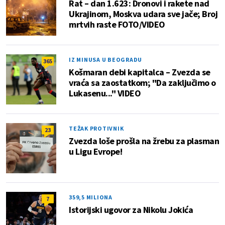
Rat – dan 1.623: Dronovi i rakete nad
Ukrajinom, Moskva udara sve jače; Broj
mrtvih raste FOTO/VIDEO
IZ MINUSA U BEOGRADU
365
Košmaran debi kapitalca – Zvezda se
vraća sa zaostatkom; "Da zaključimo o
Lukasenu..." VIDEO
TEŽAK PROTIVNIK
23
Zvezda loše prošla na žrebu za plasman
u Ligu Evrope!
359,5 MILIONA
7
Istorijski ugovor za Nikolu Jokića