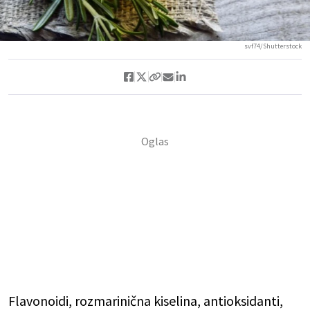
svf74/Shutterstock
Flavonoidi, rozmarinična kiselina, antioksidanti,