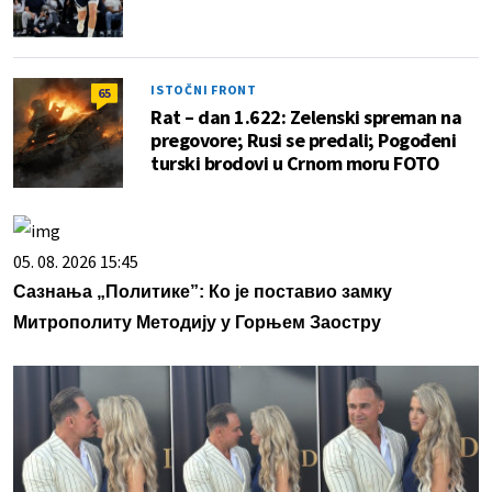
ISTOČNI FRONT
65
Rat – dan 1.622: Zelenski spreman na
pregovore; Rusi se predali; Pogođeni
turski brodovi u Crnom moru FOTO
05. 08. 2026 15:45
Сазнања „Политике”: Ко је поставио замку
Митрополиту Методију у Горњем Заостру