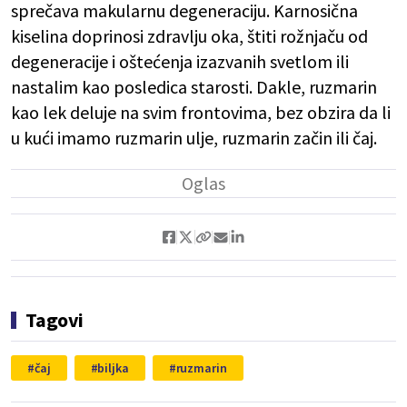
sprečava makularnu degeneraciju. Karnosična
kiselina doprinosi zdravlju oka, štiti rožnjaču od
degeneracije i oštećenja izazvanih svetlom ili
nastalim kao posledica starosti. Dakle, ruzmarin
kao lek deluje na svim frontovima, bez obzira da li
u kući imamo ruzmarin ulje, ruzmarin začin ili čaj.
Tagovi
čaj
biljka
ruzmarin