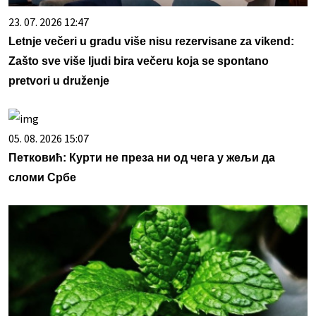
23. 07. 2026 12:47
Letnje večeri u gradu više nisu rezervisane za vikend:
Zašto sve više ljudi bira večeru koja se spontano
pretvori u druženje
05. 08. 2026 15:07
Петковић: Курти не преза ни од чега у жељи да
сломи Србе