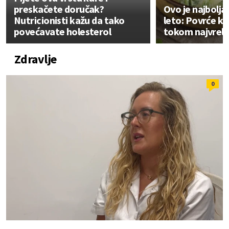
preskačete doručak?
Ovo je najbolja
Nutricionisti kažu da tako
leto: Povrće koj
povećavate holesterol
tokom najvrelij
Zdravlje
0