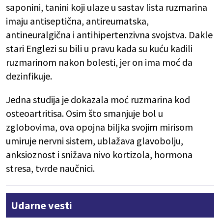
saponini, tanini koji ulaze u sastav lista ruzmarina
imaju antiseptična, antireumatska,
antineuralgična i antihipertenzivna svojstva. Dakle
stari Englezi su bili u pravu kada su kuću kadili
ruzmarinom nakon bolesti, jer on ima moć da
dezinfikuje.
Jedna studija je dokazala moć ruzmarina kod
osteoartritisa. Osim što smanjuje bol u
zglobovima, ova opojna biljka svojim mirisom
umiruje nervni sistem, ublažava glavobolju,
anksioznost i snižava nivo kortizola, hormona
stresa, tvrde naučnici.
Udarne vesti