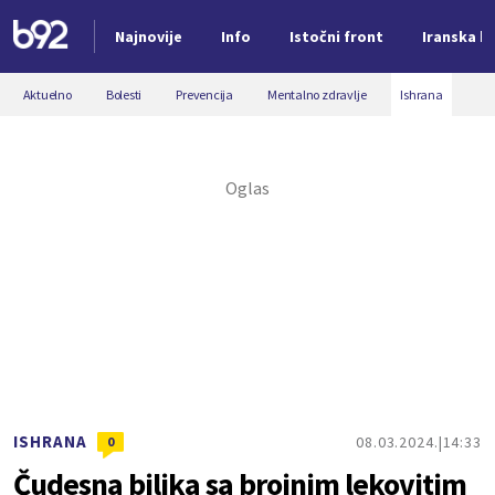
Najnovije
Info
Istočni front
Iranska kr
Nova vest
Aktuelno
Bolesti
Prevencija
Mentalno zdravlje
Ishrana
ISHRANA
08.03.2024.
14:33
0
Čudesna biljka sa brojnim lekovitim