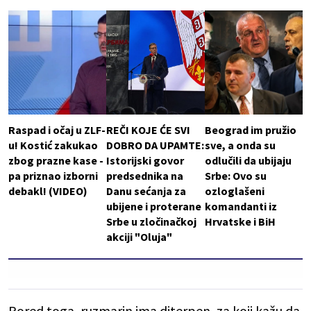
Raspad i očaj u ZLF-
REČI KOJE ĆE SVI
Beograd im pružio
u! Kostić zakukao
DOBRO DA UPAMTE:
sve, a onda su
zbog prazne kase -
Istorijski govor
odlučili da ubijaju
pa priznao izborni
predsednika na
Srbe: Ovo su
debakl! (VIDEO)
Danu sećanja za
ozloglašeni
ubijene i proterane
komandanti iz
Srbe u zločinačkoj
Hrvatske i BiH
akciji "Oluja"
Pored toga, ruzmarin ima diterpen, za koji kažu da