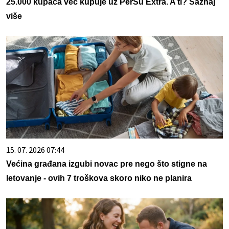
25.000 kupaca već kupuje uz PerSu Extra. A ti? Saznaj
više
15. 07. 2026 07:44
Većina građana izgubi novac pre nego što stigne na
letovanje - ovih 7 troškova skoro niko ne planira