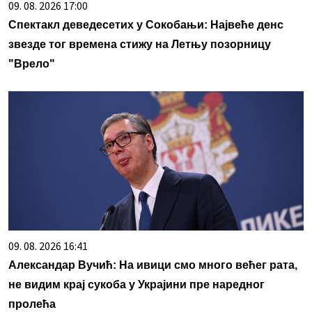
09. 08. 2026 17:00
Спектакл деведесетих у Сокобањи: Највеће денс
звезде тог времена стижу на Летњу позорницу
"Врело"
09. 08. 2026 16:41
Александар Вучић: На ивици смо много већег рата,
не видим крај сукоба у Украјини пре наредног
пролећа