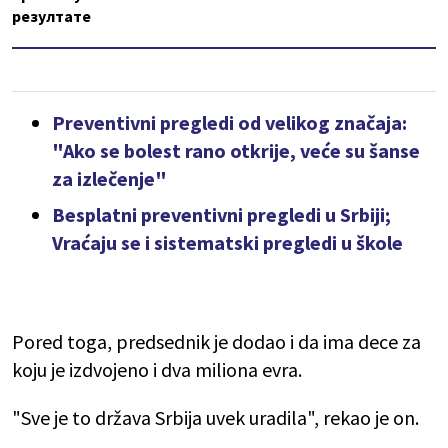
резултате
Preventivni pregledi od velikog značaja:
"Ako se bolest rano otkrije, veće su šanse
za izlečenje"
Besplatni preventivni pregledi u Srbiji;
Vraćaju se i sistematski pregledi u škole
Pored toga, predsednik je dodao i da ima dece za
koju je izdvojeno i dva miliona evra.
"Sve je to država Srbija uvek uradila", rekao je on.