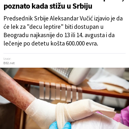
poznato kada stižu u Srbiju
Predsednik Srbije Aleksandar Vučić izjavio je da
će lek za "decu leptire" biti dostupan u
Beogradu najkasnije do 13 ili 14. avgusta i da
lečenje po detetu košta 600.000 evra.
Izvor:
B92.net