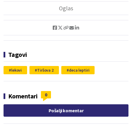
Tagovi
lekovi
Tiršova 2
deca leptiri
0
Komentari
Pošalji komentar