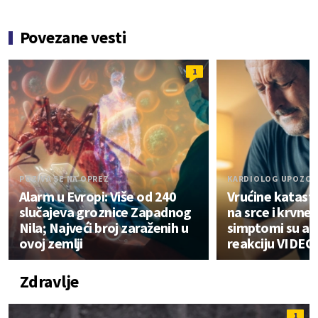
Povezane vesti
1
POZIVA SE NA OPREZ
KARDIOLOG UPOZOR
Alarm u Evropi: Više od 240
Vrućine katast
slučajeva groznice Zapadnog
na srce i krvne
Nila; Najveći broj zaraženih u
simptomi su al
ovoj zemlji
reakciju VIDEO
Zdravlje
1