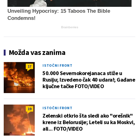
Unveiling Hypocrisy: 15 Taboos The Bible
Condemns!
Brainberries
Možda vas zanima
ISTOČNI FRONT
17
50.000 Severnokorejanaca stiže u
Rusiju; Izvedeno čak 40 udara!; Gađane
ključne tačke FOTO/VIDEO
ISTOČNI FRONT
19
Zelenski otkrio šta sledi ako "orešnik"
krene iz Belorusije; Leteli su ka Moskvi,
ali... FOTO/VIDEO