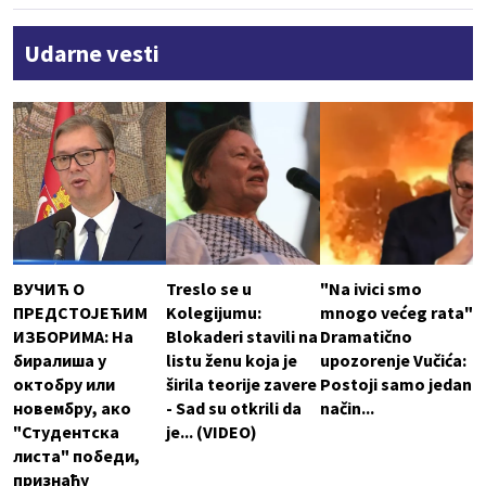
Udarne vesti
ВУЧИЋ О
Treslo se u
"Na ivici smo
ПРЕДСТОЈЕЋИМ
Kolegijumu:
mnogo većeg rata"
ИЗБОРИМА: На
Blokaderi stavili na
Dramatično
биралиша у
listu ženu koja je
upozorenje Vučića:
октобру или
širila teorije zavere
Postoji samo jedan
новембру, ако
- Sad su otkrili da
način...
"Студентска
je... (VIDEO)
листа" победи,
признаћу