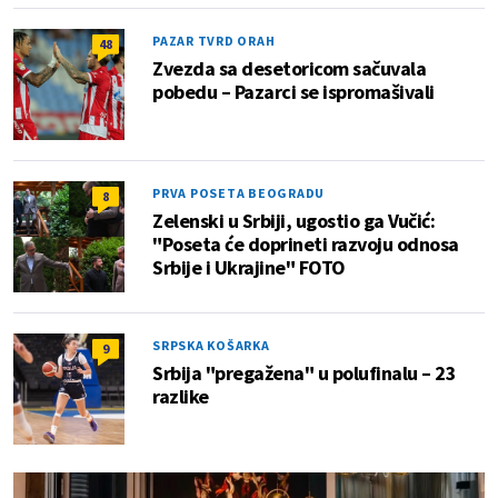
PAZAR TVRD ORAH
48
Zvezda sa desetoricom sačuvala
pobedu – Pazarci se ispromašivali
PRVA POSETA BEOGRADU
8
Zelenski u Srbiji, ugostio ga Vučić:
"Poseta će doprineti razvoju odnosa
Srbije i Ukrajine" FOTO
SRPSKA KOŠARKA
9
Srbija "pregažena" u polufinalu – 23
razlike