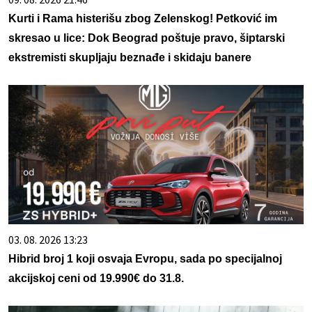
Kurti i Rama histerišu zbog Zelenskog! Petković im
skresao u lice: Dok Beograd poštuje pravo, šiptarski
ekstremisti skupljaju beznađe i skidaju banere
03. 08. 2026 13:23
Hibrid broj 1 koji osvaja Evropu, sada po specijalnoj
akcijskoj ceni od 19.990€ do 31.8.