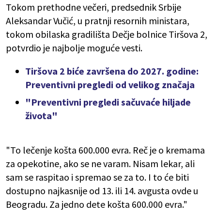
Tokom prethodne večeri, predsednik Srbije
Aleksandar Vučić, u pratnji resornih ministara,
tokom obilaska gradilišta Dečje bolnice Tiršova 2,
potvrdio je najbolje moguće vesti.
Tiršova 2 biće završena do 2027. godine:
Preventivni pregledi od velikog značaja
"Preventivni pregledi sačuvaće hiljade
života"
"To lečenje košta 600.000 evra. Reč je o kremama
za opekotine, ako se ne varam. Nisam lekar, ali
sam se raspitao i spremao se za to. I to će biti
dostupno najkasnije od 13. ili 14. avgusta ovde u
Beogradu. Za jedno dete košta 600.000 evra."