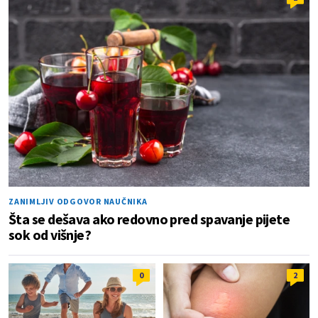
ZANIMLJIV ODGOVOR NAUČNIKA
Šta se dešava ako redovno pred spavanje pijete
sok od višnje?
0
2