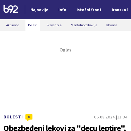
Najnovije
Info
Istočni front
Iranska kr
Nova vest
Aktuelno
Bolesti
Prevencija
Mentalno zdravlje
Ishrana
BOLESTI
06.08.2024.
11:34
0
Obezbeđeni lekovi za "decu leptire",