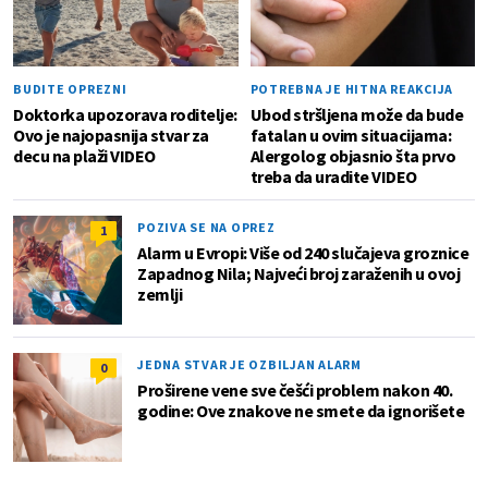
BUDITE OPREZNI
POTREBNA JE HITNA REAKCIJA
Doktorka upozorava roditelje:
Ubod stršljena može da bude
Ovo je najopasnija stvar za
fatalan u ovim situacijama:
decu na plaži VIDEO
Alergolog objasnio šta prvo
treba da uradite VIDEO
POZIVA SE NA OPREZ
1
Alarm u Evropi: Više od 240 slučajeva groznice
Zapadnog Nila; Najveći broj zaraženih u ovoj
zemlji
JEDNA STVAR JE OZBILJAN ALARM
0
Proširene vene sve češći problem nakon 40.
godine: Ove znakove ne smete da ignorišete