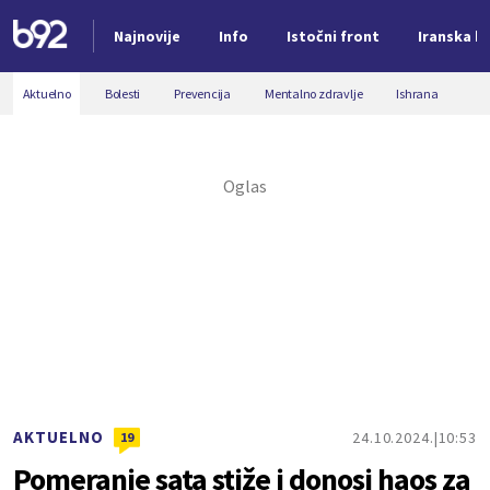
Najnovije
Info
Istočni front
Iranska kr
Nova vest
Aktuelno
Bolesti
Prevencija
Mentalno zdravlje
Ishrana
AKTUELNO
24.10.2024.
10:53
19
Pomeranje sata stiže i donosi haos za