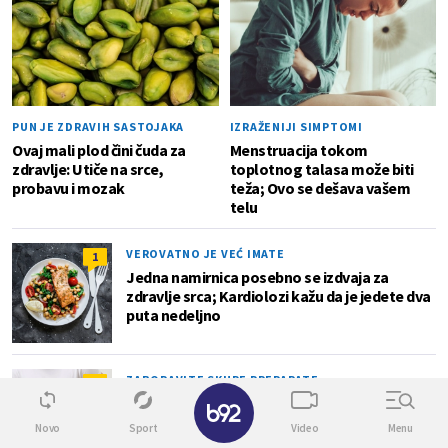
PUN JE ZDRAVIH SASTOJAKA
IZRAŽENIJI SIMPTOMI
Ovaj mali plod čini čuda za
Menstruacija tokom
zdravlje: Utiče na srce,
toplotnog talasa može biti
probavu i mozak
teža; Ovo se dešava vašem
telu
VEROVATNO JE VEĆ IMATE
1
Jedna namirnica posebno se izdvaja za
zdravlje srca; Kardiolozi kažu da je jedete dva
puta nedeljno
ZABORAVITE SKUPE PREPARATE
0
✕
Muči vas zatvor? Nutricionistkinja
preporučuje da u ishranu uvrstite ovu
Novo
Sport
Video
Menu
namirnicu