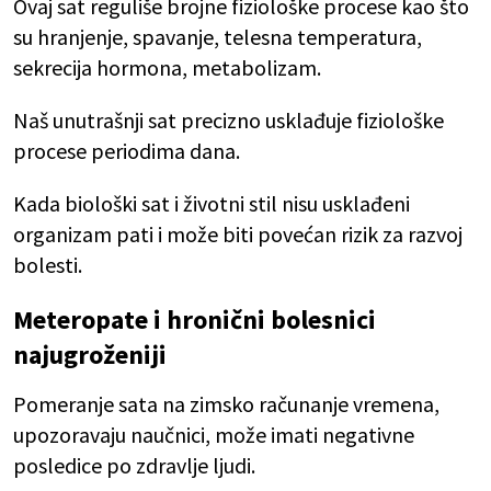
Ovaj sat reguliše brojne fiziološke procese kao što
su hranjenje, spavanje, telesna temperatura,
sekrecija hormona, metabolizam.
Naš unutrašnji sat precizno usklađuje fiziološke
procese periodima dana.
Kada biološki sat i životni stil nisu usklađeni
organizam pati i može biti povećan rizik za razvoj
bolesti.
Meteropate i hronični bolesnici
najugroženiji
Pomeranje sata na zimsko računanje vremena,
upozoravaju naučnici, može imati negativne
posledice po zdravlje ljudi.