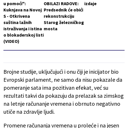
u pomoći":
OBILAZI RADOVE:
izdaje
Kuknjava na Novoj
Predsednik će obići
S - Otkrivena
rekonstrukciju
suština lažnih
Starog železničkog
istraživanja i istina
mosta
o blokaderskoj listi
(VIDEO)
Brojne studije, uključujući i onu čiji je inicijator bio
Evropski parlament, ne samo da nisu pokazale da
pomeranje sata ima pozitivan efekat, već su
rezultati takvi da pokazuju da prelazak sa zimskog
na letnje računanje vremena i obrnuto negativno
utiče na zdravlje ljudi.
Promene računanja vremena u proleće i na jesen