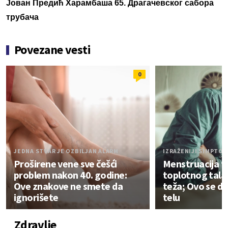
Јован Предић Харамбаша 65. Драгачевског сабора
трубача
Povezane vesti
0
JEDNA STVAR JE OZBILJAN ALARM
IZRAŽENIJI SIMPTOM
Proširene vene sve češći
Menstruacija 
problem nakon 40. godine:
toplotnog tala
Ove znakove ne smete da
teža; Ovo se d
ignorišete
telu
Zdravlje