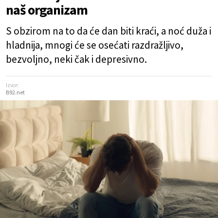
naš organizam
S obzirom na to da će dan biti kraći, a noć duža i
hladnija, mnogi će se osećati razdražljivo,
bezvoljno, neki čak i depresivno.
Izvor:
B92.net