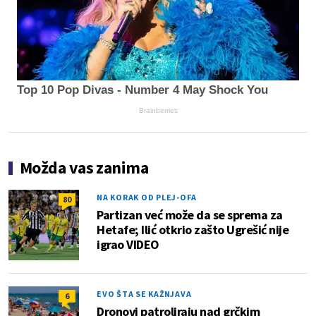
Top 10 Pop Divas - Number 4 May Shock You
Brainberries
Možda vas zanima
NA KORAK OD PLEJ-OFA
80
Partizan već može da se sprema za
Hetafe; Ilić otkrio zašto Ugrešić nije
igrao VIDEO
EVO ŠTA SE KAŽNJAVA
6
Dronovi patroliraju nad grčkim