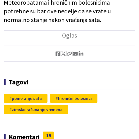
Meteoropatama i hroničnim bolesnicima
potrebne su bar dve nedelje da se vrate u
normalno stanje nakon vraćanja sata.
Tagovi
pomeranje sata
hronični bolesnici
zimsko računanje vremena
19
Komentari