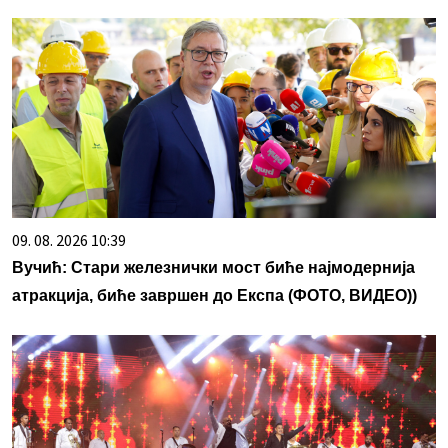
09. 08. 2026 10:39
Вучић: Стари железнички мост биће најмодернија
атракција, биће завршен до Експа (ФОТО, ВИДЕО))