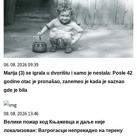
06. 08. 2026 09:39
Marija (3) se igrala u dvorištu i samo je nestala: Posle 42
godine otac je pronašao, zanemeo je kada je saznao
gde je bila
08. 08. 2026 13:46
Велики пожар код Књажевца и даље није
локализован: Ватрогасци непрекидно на терену