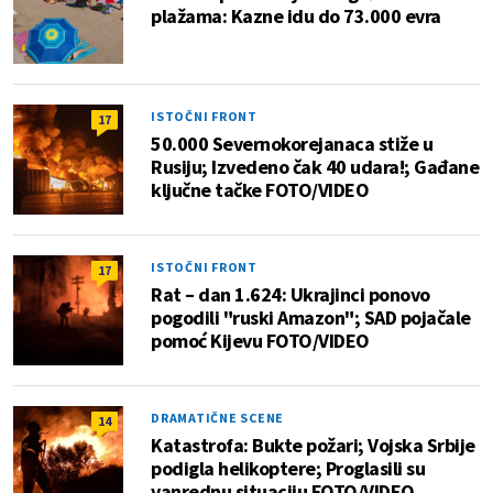
plažama: Kazne idu do 73.000 evra
ISTOČNI FRONT
17
50.000 Severnokorejanaca stiže u
Rusiju; Izvedeno čak 40 udara!; Gađane
ključne tačke FOTO/VIDEO
ISTOČNI FRONT
17
Rat – dan 1.624: Ukrajinci ponovo
pogodili "ruski Amazon"; SAD pojačale
pomoć Kijevu FOTO/VIDEO
DRAMATIČNE SCENE
14
Katastrofa: Bukte požari; Vojska Srbije
podigla helikoptere; Proglasili su
vanrednu situaciju FOTO/VIDEO