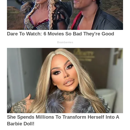
Dare To Watch: 6 Movies So Bad They're Good
Brainberries
She Spends Millions To Transform Herself Into A
Barbie Doll!