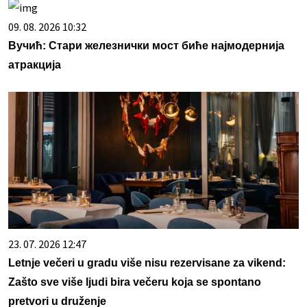
09. 08. 2026 10:32
Вучић: Стари железнички мост биће најмодернија
атракција
23. 07. 2026 12:47
Letnje večeri u gradu više nisu rezervisane za vikend:
Zašto sve više ljudi bira večeru koja se spontano
pretvori u druženje