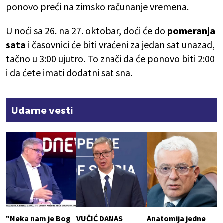
ponovo preći na zimsko računanje vremena.
U noći sa 26. na 27. oktobar, doći će do
pomeranja
sata
i časovnici će biti vraćeni za jedan sat unazad,
tačno u 3:00 ujutro. To znači da će ponovo biti 2:00
i da ćete imati dodatni sat sna.
Udarne vesti
"Neka nam je Bog
VUČIĆ DANAS
Anatomija jedne