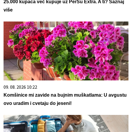
25.000 kupaca već kupuje uz PerSu Extra. A ti? Saznaj
više
09. 08. 2026 10:22
Komšinice mi zavide na bujnim muškatlama: U avgustu
ovo uradim i cvetaju do jeseni!