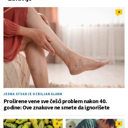
0
JEDNA STVAR JE OZBILJAN ALARM
Proširene vene sve češći problem nakon 40.
godine: Ove znakove ne smete da ignorišete
0
0