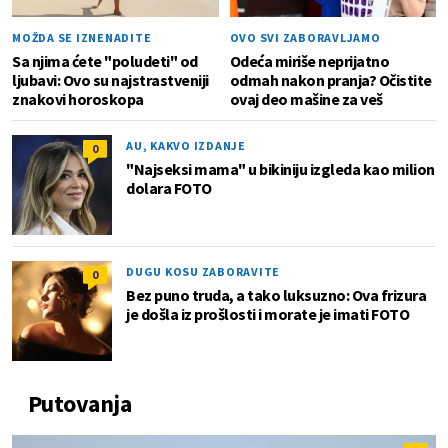
MOŽDA SE IZNENADITE
OVO SVI ZABORAVLJAMO
Sa njima ćete "poludeti" od
Odeća miriše neprijatno
ljubavi: Ovo su najstrastveniji
odmah nakon pranja? Očistite
znakovi horoskopa
ovaj deo mašine za veš
AU, KAKVO IZDANJE
0
"Najseksi mama" u bikiniju izgleda kao milion
dolara FOTO
DUGU KOSU ZABORAVITE
0
Bez puno truda, a tako luksuzno: Ova frizura
je došla iz prošlosti i morate je imati FOTO
Putovanja