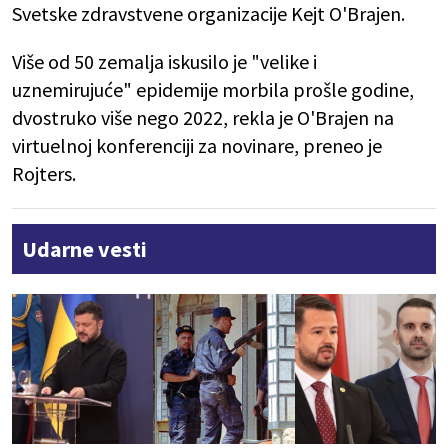
Svetske zdravstvene organizacije Kejt O'Brajen.
Više od 50 zemalja iskusilo je "velike i
uznemirujuće" epidemije morbila prošle godine,
dvostruko više nego 2022, rekla je O'Brajen na
virtuelnoj konferenciji za novinare, preneo je
Rojters.
Udarne vesti