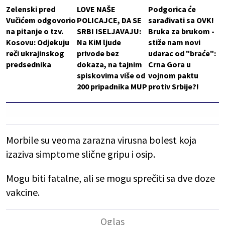
Zelenski pred
LOVE NAŠE
Podgorica će
Vučićem odgovorio
POLICAJCE, DA SE
sarađivati sa OVK!
na pitanje o tzv.
SRBI ISELJAVAJU:
Bruka za brukom -
Kosovu: Odjekuju
Na KiM ljude
stiže nam novi
reči ukrajinskog
privode bez
udarac od "braće":
predsednika
dokaza, na tajnim
Crna Gora u
spiskovima više od
vojnom paktu
200 pripadnika MUP
protiv Srbije?!
Morbile su veoma zarazna virusna bolest koja
izaziva simptome slične gripu i osip.
Mogu biti fatalne, ali se mogu sprečiti sa dve doze
vakcine.