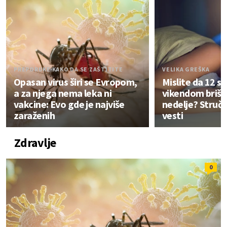
PREPORUKE KAKO DA SE ZAŠTITITE
VELIKA GREŠKA
Opasan virus širi se Evropom,
Mislite da 12 sa
a za njega nema leka ni
vikendom briše
vakcine: Evo gde je najviše
nedelje? Stručn
zaraženih
vesti
Zdravlje
0