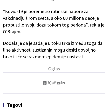
"Kovid-19 je poremetio rutinske napore za
vakcinaciju širom sveta, a oko 60 miliona dece je
propustilo svoju dozu tokom tog perioda", rekla je
O'Brajen.
Dodala je da je sada je u toku trka između toga da
li se aktivnosti sustizanja mogu desiti dovoljno
brzo ili će se razmere epidemije nastaviti.
Tagovi