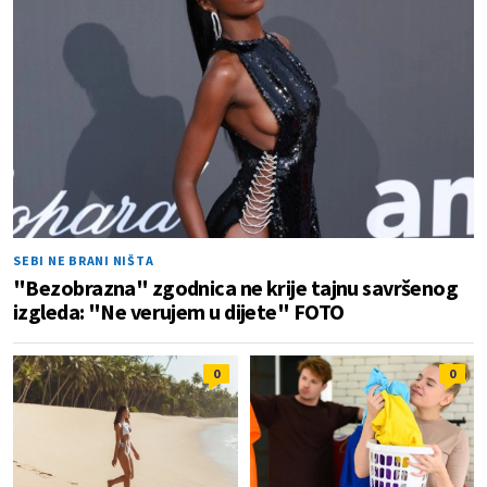
SEBI NE BRANI NIŠTA
"Bezobrazna" zgodnica ne krije tajnu savršenog
izgleda: "Ne verujem u dijete" FOTO
0
0