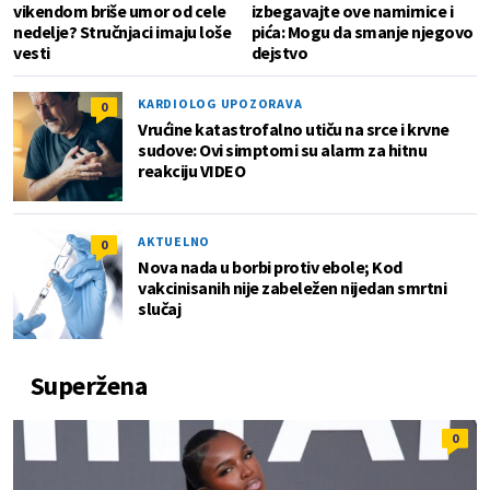
vikendom briše umor od cele
izbegavajte ove namirnice i
nedelje? Stručnjaci imaju loše
pića: Mogu da smanje njegovo
vesti
dejstvo
KARDIOLOG UPOZORAVA
0
Vrućine katastrofalno utiču na srce i krvne
sudove: Ovi simptomi su alarm za hitnu
reakciju VIDEO
AKTUELNO
0
Nova nada u borbi protiv ebole; Kod
vakcinisanih nije zabeležen nijedan smrtni
slučaj
Superžena
0