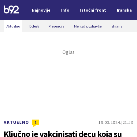
Najnovije
Info
Istočni front
Iranska kr
Nova vest
Aktuelno
Bolesti
Prevencija
Mentalno zdravlje
Ishrana
AKTUELNO
19.03.2024.
21:53
1
Ključno je vakcinisati decu koja su