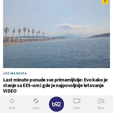
0
JOŠ IMA MESTA
Last minute ponude sve primamljivije: Evo kako je
stanje sa EES-om i gde je najpovoljnije letovanje
VIDEO
✕
0
1
Novo
Sport
Video
Menu