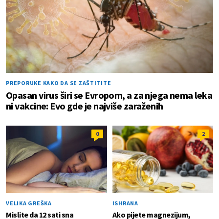
PREPORUKE KAKO DA SE ZAŠTITITE
Opasan virus širi se Evropom, a za njega nema leka
ni vakcine: Evo gde je najviše zaraženih
0
2
VELIKA GREŠKA
ISHRANA
Mislite da 12 sati sna
Ako pijete magnezijum,