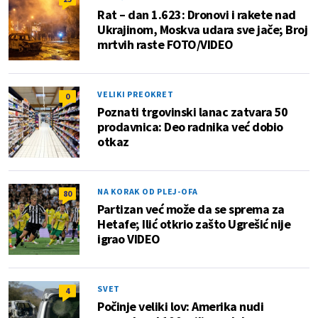
Rat – dan 1.623: Dronovi i rakete nad
Ukrajinom, Moskva udara sve jače; Broj
mrtvih raste FOTO/VIDEO
VELIKI PREOKRET
0
Poznati trgovinski lanac zatvara 50
prodavnica: Deo radnika već dobio
otkaz
NA KORAK OD PLEJ-OFA
80
Partizan već može da se sprema za
Hetafe; Ilić otkrio zašto Ugrešić nije
igrao VIDEO
SVET
4
Počinje veliki lov: Amerika nudi