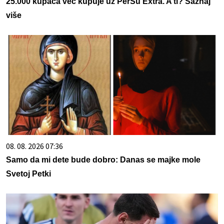
25.000 kupaca već kupuje uz PerSu Extra. A ti? Saznaj
više
08. 08. 2026 07:36
Samo da mi dete bude dobro: Danas se majke mole
Svetoj Petki