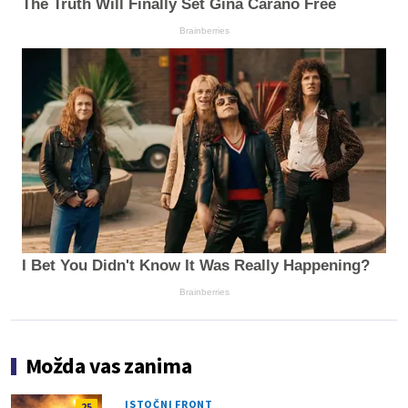
The Truth Will Finally Set Gina Carano Free
Brainberries
I Bet You Didn't Know It Was Really Happening?
Brainberries
Možda vas zanima
ISTOČNI FRONT
25