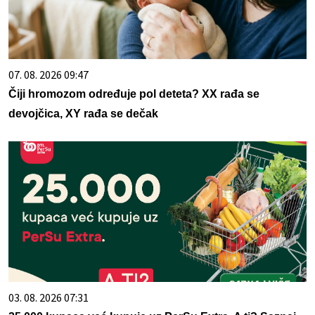
07. 08. 2026 09:47
Čiji hromozom određuje pol deteta? XX rađa se
devojčica, XY rađa se dečak
03. 08. 2026 07:31