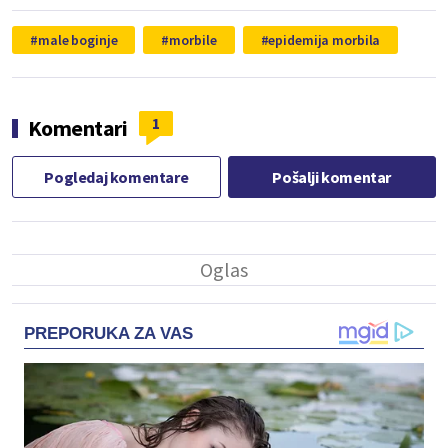
male boginje
morbile
epidemija morbila
1
Komentari
Pogledaj komentare
Pošalji komentar
PREPORUKA ZA VAS