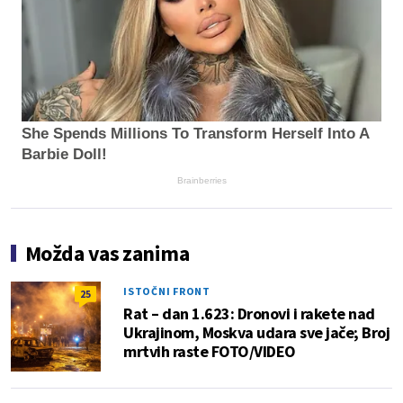
She Spends Millions To Transform Herself Into A
Barbie Doll!
Brainberries
Možda vas zanima
ISTOČNI FRONT
25
Rat – dan 1.623: Dronovi i rakete nad
Ukrajinom, Moskva udara sve jače; Broj
mrtvih raste FOTO/VIDEO