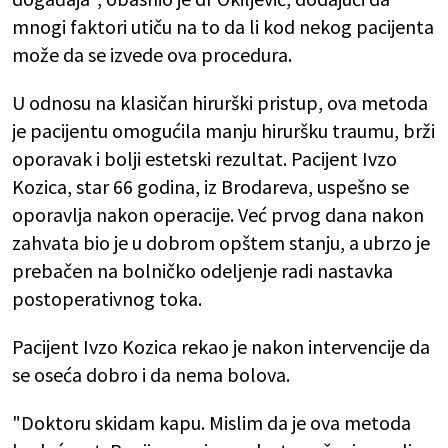
mnogi faktori utiču na to da li kod nekog pacijenta
može da se izvede ova procedura.
U odnosu na klasičan hirurški pristup, ova metoda
je pacijentu omogućila manju hiruršku traumu, brži
oporavak i bolji estetski rezultat. Pacijent Ivzo
Kozica, star 66 godina, iz Brodareva, uspešno se
oporavlja nakon operacije. Već prvog dana nakon
zahvata bio je u dobrom opštem stanju, a ubrzo je
prebačen na bolničko odeljenje radi nastavka
postoperativnog toka.
Pacijent Ivzo Kozica rekao je nakon intervencije da
se oseća dobro i da nema bolova.
"Doktoru skidam kapu. Mislim da je ova metoda