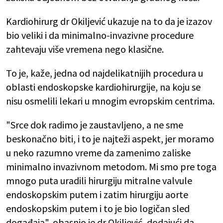
Kardiohirurg dr Okiljević ukazuje na to da je izazov
bio veliki i da minimalno-invazivne procedure
zahtevaju više vremena nego klasične.
To je, kaže, jedna od najdelikatnijih procedura u
oblasti endoskopske kardiohirurgije, na koju se
nisu osmelili lekari u mnogim evropskim centrima.
"Srce dok radimo je zaustavljeno, a ne sme
beskonačno biti, i to je najteži aspekt, jer moramo
u neko razumno vreme da zamenimo zaliske
minimalno invazivnom metodom. Mi smo pre toga
mnogo puta uradili hirurgiju mitralne valvule
endoskopskim putem i zatim hirurgiju aorte
endoskopskim putem i to je bio logičan sled
događaja", obasnio je dr Okiljević, dodajući da