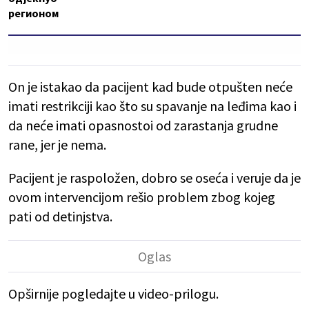
регионом
On je istakao da pacijent kad bude otpušten neće
imati restrikciji kao što su spavanje na leđima kao i
da neće imati opasnostoi od zarastanja grudne
rane, jer je nema.
Pacijent je raspoložen, dobro se oseća i veruje da je
ovom intervencijom rešio problem zbog kojeg
pati od detinjstva.
Opširnije pogledajte u video-prilogu.