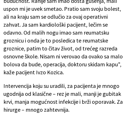
budućnost. Ranije sam imao dosta gušenja, mali
uspon mi je uvek smetao. Pratio sam svoju bolest,
ali na kraju sam se odlučio za ovaj operativni
zahvat. Ja sam kardiološki pacijent, lečim se
odavno. Od malih nogu imao sam reumatsku
groznicu i onda je to posledica te reumatske
groznice, patim to čitav život, od trećeg razreda
osnovne škole. Nisam ni verovao da ovako sa malo
bolova da bude, operacija, doktoru skidam kapu",
kaže pacijent Ivzo Kozica.
Intervencija koju su uradili, za pacijenta je mnogo
ugodnija od klasične – rez je mali, manji je gubitak
krvi, manja mogućnost infekcije i brži oporavak. Za
hirurge – mnogo zahtevnija.