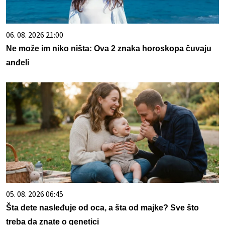
06. 08. 2026 21:00
Ne može im niko ništa: Ova 2 znaka horoskopa čuvaju
anđeli
05. 08. 2026 06:45
Šta dete nasleđuje od oca, a šta od majke? Sve što
treba da znate o genetici