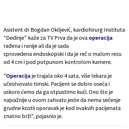
Asistent dr Bogdan Okiljević, kardiohirurg Instituta
"Dedinje" kaže za TV Prva da je ova
operacija
rađena i ranije ali da je sada
sprovedena endoskopski i da je reč o malom rezu
od 4 cm i pod potpunom kontrolom kamere.
"
Operacija
je trajala oko 4 sata, više lekara je
učestvovalo timski. Pacijent se dobro oseća i
uskoro ćemo da ga otpustimo kući. Ono što je
najvažnije u ovom zahvatu jeste da nema sečenje
grudne kostii oporavak je kod ovakvih pacijenata
znatno brži", pojasnio je.