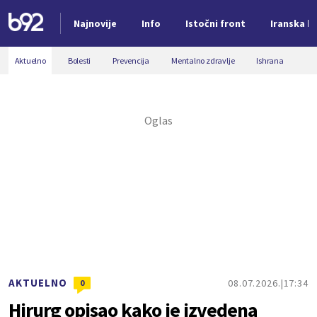
Najnovije
Info
Istočni front
Iranska kr
Nova vest
Aktuelno
Bolesti
Prevencija
Mentalno zdravlje
Ishrana
AKTUELNO
08.07.2026.
17:34
0
Hirurg opisao kako je izvedena