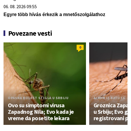
06. 08. 2026 09:55
Egyre több hívás érkezik a mnetőszolgálathoz
Povezane vesti
0
OPASNA BOLEST STIGLA U SRBIJU
ALARM IZ BATUTA
Ovo su simptomi virusa
Groznica Zapad
Zapadnog Nila; Evo kada je
u Srbiju; Evo gd
vreme da posetite lekara
registrovani pr