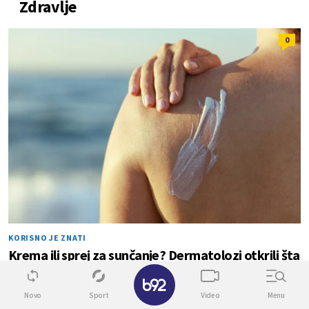
Zdravlje
0
KORISNO JE ZNATI
Krema ili sprej za sunčanje? Dermatolozi otkrili šta
je bolji izbor
✕
Novo
Sport
Video
Menu