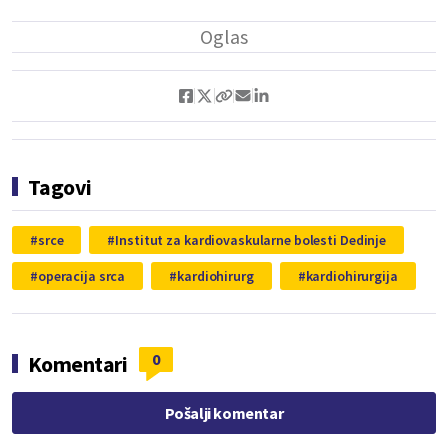
Tagovi
srce
Institut za kardiovaskularne bolesti Dedinje
operacija srca
kardiohirurg
kardiohirurgija
0
Komentari
Pošalji komentar