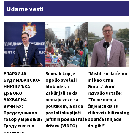
Udarne vesti
ЕПАРХИЈА
Snimak koji je
"Mislili su da ćemo
БУДИМЉАНСКО-
ogolio sve laži
mi kao Crna
НИКШИЋКА
blokadera:
Gora..." Vučić
ДУБОКО
Zaklinjali se da
razvalio ustaše:
ЗАХВАЛНА
nemaju veze sa
"To ne menja
ВУЧИЋУ:
politikom, a sada
činjenicu da su
Председников
postali skupljači
zlikovci ubili malog
говор у Мркоњић
jeftinih poena i ruše
Dobrića i hiljade
Граду снажно
državu (VIDEO)
drugih!"
одјекнуо