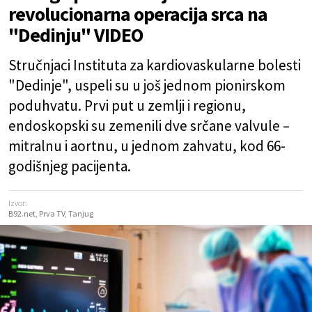
revolucionarna operacija srca na
"Dedinju" VIDEO
Stručnjaci Instituta za kardiovaskularne bolesti
"Dedinje", uspeli su u još jednom pionirskom
poduhvatu. Prvi put u zemlji i regionu,
endoskopski su zemenili dve srčane valvule –
mitralnu i aortnu, u jednom zahvatu, kod 66-
godišnjeg pacijenta.
Izvor:
B92.net, Prva TV, Tanjug