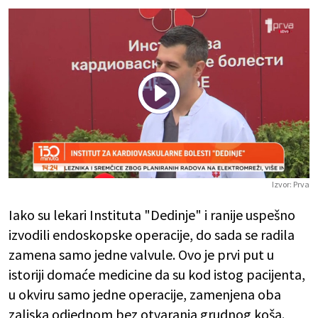
Play
Vide
Izvor:
Prva
Iako su lekari Instituta "Dedinje" i ranije uspešno
izvodili endoskopske operacije, do sada se radila
zamena samo jedne valvule. Ovo je prvi put u
istoriji domaće medicine da su kod istog pacijenta,
u okviru samo jedne operacije, zamenjena oba
zaliska odjednom bez otvaranja grudnog koša.