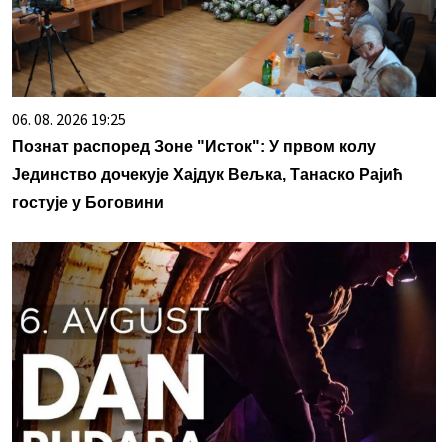
06. 08. 2026 19:25
Познат распоред Зоне "Исток": У првом колу
Јединство дочекује Хајдук Вељка, Танаско Рајић
гостује у Боговини