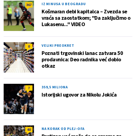
IZ MINUSA U BEOGRADU
367
Košmaran debi kapitalca – Zvezda se
vraća sa zaostatkom; "Da zaključimo o
Lukasenu..." VIDEO
VELIKI PREOKRET
0
Poznati trgovinski lanac zatvara 50
prodavnica: Deo radnika već dobio
otkaz
359,5 MILIONA
7
Istorijski ugovor za Nikolu Jokića
NA KORAK OD PLEJ-OFA
40