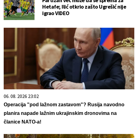
Partizan već može da se sprema za
Hetafe; Ilić otkrio zašto Ugrešić nije
igrao VIDEO
06. 08. 2026 23:02
Operacija "pod lažnom zastavom"? Rusija navodno
planira napade lažnim ukrajinskim dronovima na
članice NATO-a!