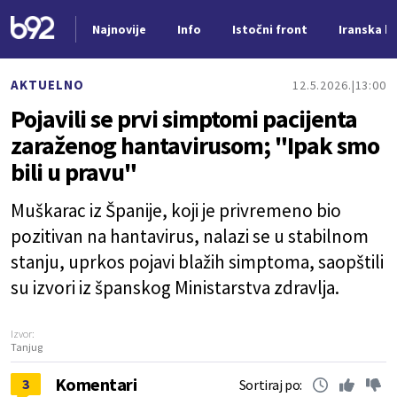
Najnovije
Info
Istočni front
Iranska kr
Nova vest
AKTUELNO
12.5.2026.
13:00
Pojavili se prvi simptomi pacijenta
zaraženog hantavirusom; "Ipak smo
bili u pravu"
Muškarac iz Španije, koji je privremeno bio
pozitivan na hantavirus, nalazi se u stabilnom
stanju, uprkos pojavi blažih simptoma, saopštili
su izvori iz španskog Ministarstva zdravlja.
Izvor:
Tanjug
Komentari
3
Sortiraj po: