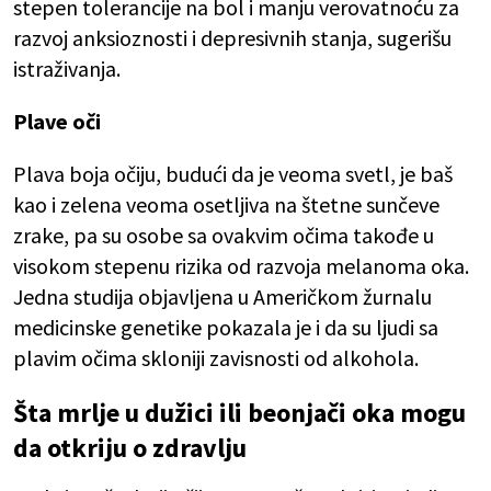
stepen tolerancije na bol i manju verovatnoću za
razvoj anksioznosti i depresivnih stanja, sugerišu
istraživanja.
Plave oči
Plava boja očiju, budući da je veoma svetl, je baš
kao i zelena veoma osetljiva na štetne sunčeve
zrake, pa su osobe sa ovakvim očima takođe u
visokom stepenu rizika od razvoja melanoma oka.
Jedna studija objavljena u Američkom žurnalu
medicinske genetike pokazala je i da su ljudi sa
plavim očima skloniji zavisnosti od alkohola.
Šta mrlje u dužici ili beonjači oka mogu
da otkriju o zdravlju