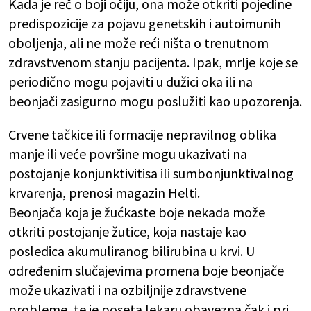
Kada je reč o boji očiju, ona može otkriti pojedine
predispozicije za pojavu genetskih i autoimunih
oboljenja, ali ne može reći ništa o trenutnom
zdravstvenom stanju pacijenta. Ipak, mrlje koje se
periodično mogu pojaviti u dužici oka ili na
beonjači zasigurno mogu poslužiti kao upozorenja.
Crvene tačkice ili formacije nepravilnog oblika
manje ili veće površine mogu ukazivati na
postojanje konjunktivitisa ili sumbonjunktivalnog
krvarenja, prenosi magazin Helti.
Beonjača koja je žućkaste boje nekada može
otkriti postojanje žutice, koja nastaje kao
posledica akumuliranog bilirubina u krvi. U
određenim slučajevima promena boje beonjače
može ukazivati i na ozbiljnije zdravstvene
probleme, te je poseta lekaru obavezna čak i pri