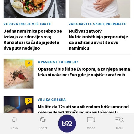
VEROVATNO JE VEĆ IMATE
ZABORAVITE SKUPE PREPARATE
Jedna namirnica posebno se
Muči vas zatvor?
izdvaja za zdravlje srca;
Nutricionistkinja preporučuje
Kardiolozi kažu da je jedete
da u ishranu uvrstite ovu
dva puta nedeljno
namirnicu
OPASNOST I U SRBIJI?
0
Opasan virus širi se Evropom, a za njega nema
leka ni vakcine: Evo gde je najviše zaraženih
VELIKA GREŠKA
0
Mislite da 12 sati sna vikendom briše umor od
cele nedelje? Stručnjaci imaju loše vesti
✕
Novo
Sport
Video
Menu