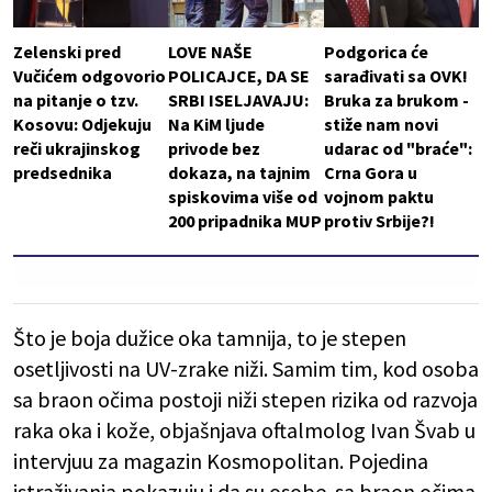
Zelenski pred
LOVE NAŠE
Podgorica će
Vučićem odgovorio
POLICAJCE, DA SE
sarađivati sa OVK!
na pitanje o tzv.
SRBI ISELJAVAJU:
Bruka za brukom -
Kosovu: Odjekuju
Na KiM ljude
stiže nam novi
reči ukrajinskog
privode bez
udarac od "braće":
predsednika
dokaza, na tajnim
Crna Gora u
spiskovima više od
vojnom paktu
200 pripadnika MUP
protiv Srbije?!
Što je boja dužice oka tamnija, to je stepen
osetljivosti na UV-zrake niži. Samim tim, kod osoba
sa braon očima postoji niži stepen rizika od razvoja
raka oka i kože, objašnjava oftalmolog Ivan Švab u
intervjuu za magazin Kosmopolitan. Pojedina
istraživanja pokazuju i da su osobe sa braon očima