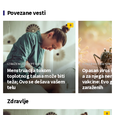
Povezane vesti
0
IZRAŽENIJI SIMPTOMI
OPASNOST I U SRBIJ
Menstruacija tokom
Opasan virus ši
toplotnog talasa može biti
a za njega nema
teža; Ovo se dešava vašem
vakcine: Evo gd
telu
zaraženih
Zdravlje
0