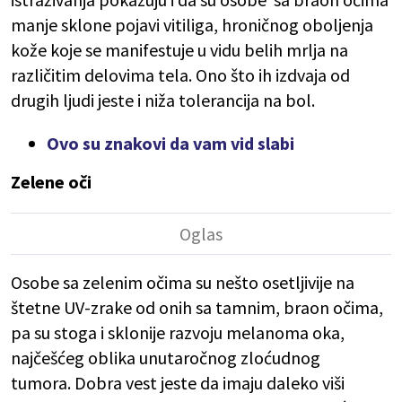
manje sklone pojavi vitiliga, hroničnog oboljenja
kože koje se manifestuje u vidu belih mrlja na
različitim delovima tela. Ono što ih izdvaja od
drugih ljudi jeste i niža tolerancija na bol.
Ovo su znakovi da vam vid slabi
Zelene oči
Osobe sa zelenim očima su nešto osetljivije na
štetne UV-zrake od onih sa tamnim, braon očima,
pa su stoga i sklonije razvoju melanoma oka,
najčešćeg oblika unutaročnog zloćudnog
tumora. Dobra vest jeste da imaju daleko viši