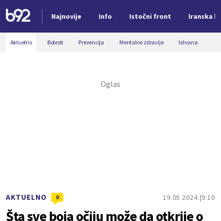
Najnovije
Info
Istočni front
Iranska kr
Nova vest
Aktuelno
Bolesti
Prevencija
Mentalno zdravlje
Ishrana
AKTUELNO
19.05.2024.
9:10
0
Šta sve boja očiju može da otkrije o