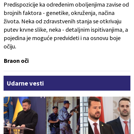
Predispozicije ka određenim oboljenjima zavise od
brojnih faktora - genetike, okruženja, načina
života. Neka od zdravstvenih stanja se otkrivaju
putev krvne slike, neka - detaljnim ispitivanjima, a
pojedina je moguće predvideti i na osnovu boje
očiju.
Braon oči
Udarne vesti