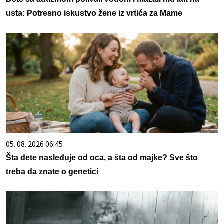
usta: Potresno iskustvo žene iz vrtića za Mame
05. 08. 2026 06:45
Šta dete nasleđuje od oca, a šta od majke? Sve što
treba da znate o genetici