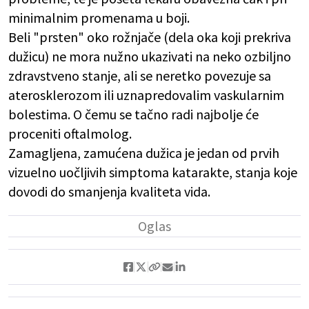
minimalnim promenama u boji.
Beli "prsten" oko rožnjače (dela oka koji prekriva
dužicu) ne mora nužno ukazivati na neko ozbiljno
zdravstveno stanje, ali se neretko povezuje sa
aterosklerozom ili uznapredovalim vaskularnim
bolestima. O čemu se tačno radi najbolje će
proceniti oftalmolog.
Zamagljena, zamućena dužica je jedan od prvih
vizuelno uočljivih simptoma katarakte, stanja koje
dovodi do smanjenja kvaliteta vida.