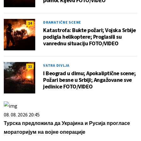
pomoć Kijevu FOTO/VIDEO
DRAMATIČNE SCENE
14
Katastrofa: Bukte požari; Vojska Srbije
podigla helikoptere; Proglasili su
vanrednu situaciju FOTO/VIDEO
VATRA DIVLJA
11
I Beograd u dimu; Apokaliptične scene;
Požari besne u Srbiji; Angažovane sve
jedinice FOTO/VIDEO
08. 08. 2026 20:45
Турска предложила да Украјина и Русија прогласе
мораторијум на војне операције