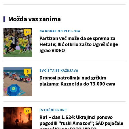
Možda vas zanima
NA KORAK OD PLEJ-OFA
80
Partizan već može da se sprema za
Hetafe; Ilić otkrio zašto Ugrešić nije
igrao VIDEO
EVO ŠTA SE KAŽNJAVA
6
Dronovi patroliraju nad grčkim
plažama: Kazne idu do 73.000 evra
ISTOČNI FRONT
17
Rat – dan 1.624: Ukrajinci ponovo
pogodili "ruski Amazon"; SAD pojačale