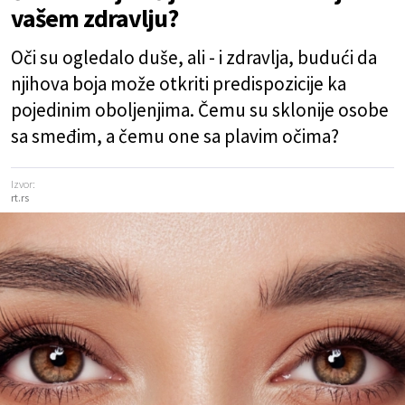
vašem zdravlju?
Oči su ogledalo duše, ali - i zdravlja, budući da
njihova boja može otkriti predispozicije ka
pojedinim oboljenjima. Čemu su sklonije osobe
sa smeđim, a čemu one sa plavim očima?
Izvor:
rt.rs