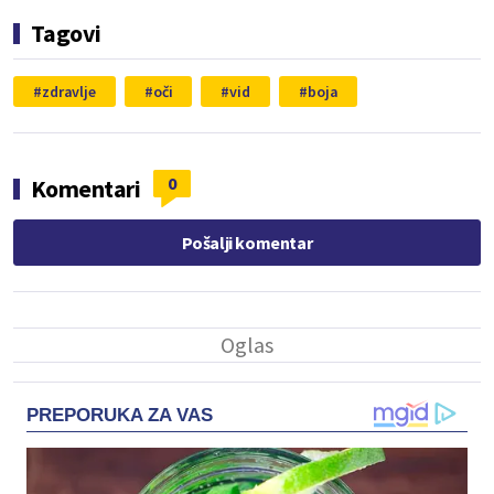
Tagovi
zdravlje
oči
vid
boja
0
Komentari
Pošalji komentar
PREPORUKA ZA VAS