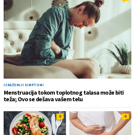
IZRAŽENIJI SIMPTOMI
Menstruacija tokom toplotnog talasa može biti
teža; Ovo se dešava vašem telu
0
0