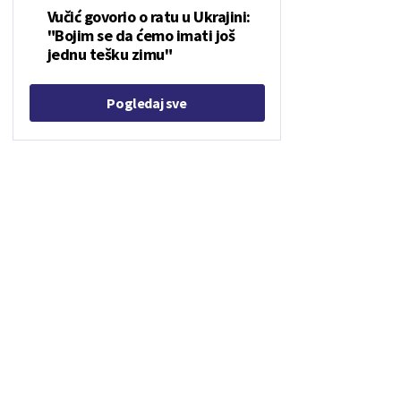
Vučić govorio o ratu u Ukrajini:
"Bojim se da ćemo imati još
jednu tešku zimu"
Pogledaj sve