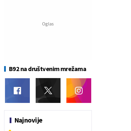
B92 na društvenim mrežama
Najnovije