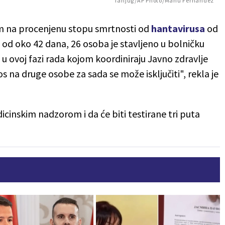
Tanjug/AP Photo/Manu Fernandez
m na procenjenu stopu smrtnosti od
hantavirusa
od
e od oko 42 dana, 26 osoba je stavljeno u bolničku
u ovoj fazi rada kojom koordiniraju Javno zdravlje
na druge osobe za sada se može isključiti", rekla je
icinskim nadzorom i da će biti testirane tri puta