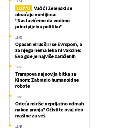
12:54
UŽIVO
Vučić i Zelenski se
obraćaju medijima:
"Nastavićemo da vodimo
principijelnu politiku"
13:00
Opasan virus širi se Evropom, a
za njega nema leka ni vakcine:
Evo gde je najviše zaraženih
12:59
Trampova najnovija bitka sa
Kinom: Zabranio humanoidne
robote
12:58
Odeća miriše neprijatno odmah
nakon pranja? Očistite ovaj deo
mašine za veš
12:47