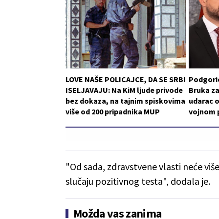
LOVE NAŠE POLICAJCE, DA SE SRBI
Podgoric
ISELJAVAJU: Na KiM ljude privode
Bruka za
bez dokaza, na tajnim spiskovima
udarac o
više od 200 pripadnika MUP
vojnom p
"Od sada, zdravstvene vlasti neće više
slučaju pozitivnog testa", dodala je.
Možda vas zanima