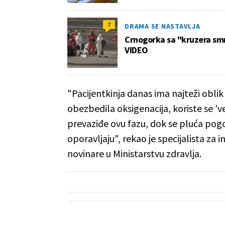
7
DRAMA SE NASTAVLJA
Crnogorka sa "kruzera smr
VIDEO
"Pacijentkinja danas ima najteži oblik
obezbedila oksigenacija, koriste se '
prevaziđe ovu fazu, dok se pluća pog
oporavljaju", rekao je specijalista za 
novinare u Ministarstvu zdravlja.