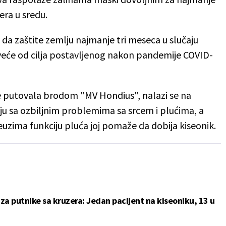
era u sredu.
 da zaštite zemlju najmanje tri meseca u slučaju
 veće od cilja postavljenog nakon pandemije COVID-
je putovala brodom "MV Hondius", nalazi se na
ju sa ozbiljnim problemima sa srcem i plućima, a
euzima funkciju pluća joj pomaže da dobija kiseonik.
 za putnike sa kruzera: Jedan pacijent na kiseoniku, 13 u