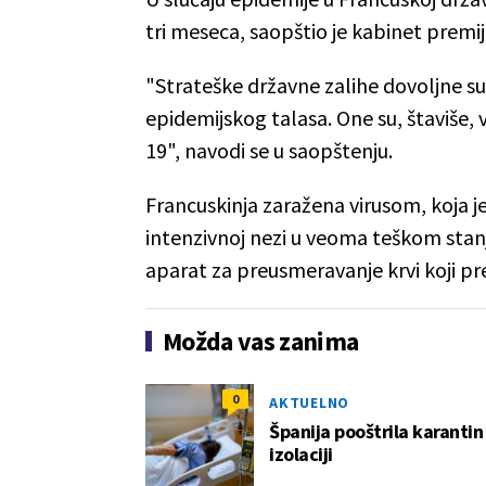
tri meseca, saopštio je kabinet premij
"Strateške državne zalihe dovoljne su
epidemijskog talasa. One su, štaviše,
19", navodi se u saopštenju.
Francuskinja zaražena virusom, koja 
intenzivnoj nezi u veoma teškom stan
aparat za preusmeravanje krvi koji pr
Možda vas zanima
0
AKTUELNO
Španija pooštrila karantin
izolaciji