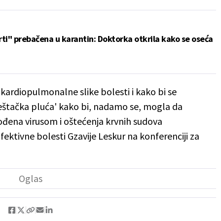
ti" prebačena u karantin: Doktorka otkrila kako se oseća
 kardiopulmonalne slike bolesti i kako bi se
veštačka pluća' kako bi, nadamo se, mogla da
ođena virusom i oštećenja krvnih sudova
infektivne bolesti Gzavije Leskur na konferenciji za