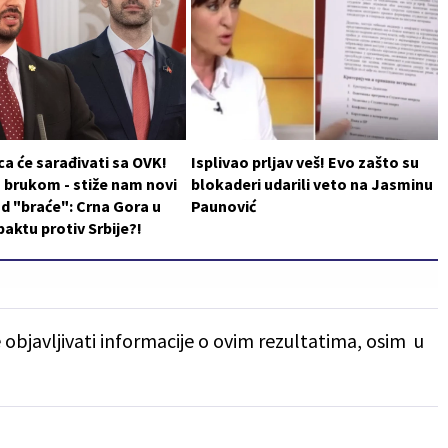
a će sarađivati sa OVK!
Isplivao prljav veš! Evo zašto su
 brukom - stiže nam novi
blokaderi udarili veto na Jasminu
d "braće": Crna Gora u
Paunović
aktu protiv Srbije?!
 objavljivati informacije o ovim rezultatima, osim u