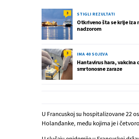
3
STIGLI REZULTATI
Otkriveno šta se krije iza 
nadzorom
3
IMA 40 SOJEVA
Hantavirus hara, vakcina 
smrtonosne zaraze
U Francuskoj su hospitalizovane 22 os
Holanđanke, među kojima je i četvoro
U slučaju epidemije u Francuskoj drž