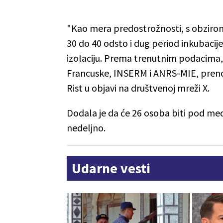
"Kao mera predostrožnosti, s obziro
30 do 40 odsto i dug period inkubacij
izolaciju. Prema trenutnim podacima, 
Francuske, INSERM i ANRS-MIE, prenos 
Rist u objavi na društvenoj mreži X.
Dodala je da će 26 osoba biti pod med
nedeljno.
Udarne vesti