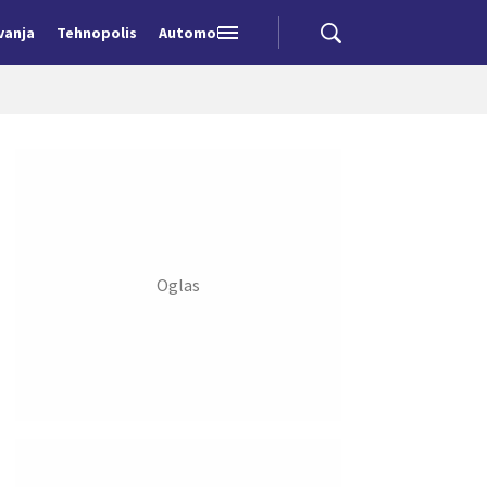
vanja
Tehnopolis
Automobili