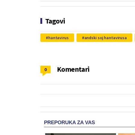
Tagovi
hantavirus
andski soj hantavirusa
Komentari
0
PREPORUKA ZA VAS