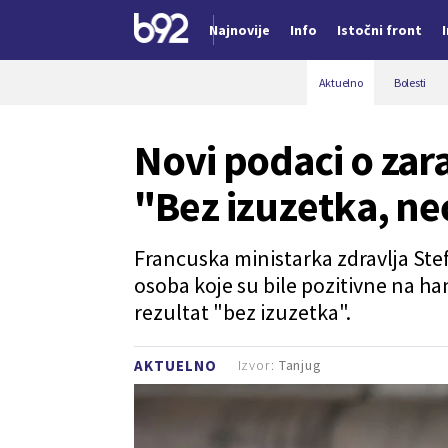
Najnovije
Info
Istočni front
Nova vest
Aktuelno
Bolesti
Novi podaci o zar
"Bez izuzetka, neć
Francuska ministarka zdravlja Stefa
osoba koje su bile pozitivne na han
rezultat "bez izuzetka".
Izvor:
Tanjug
AKTUELNO