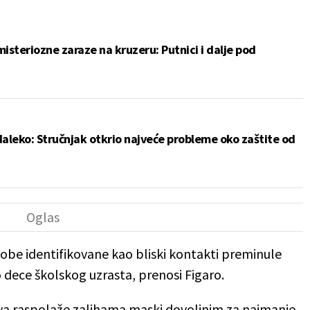
misteriozne zaraze na kruzeru: Putnici i dalje pod
daleko: Stručnjak otkrio najveće probleme oko zaštite od
obe identifikovane kao bliski kontakti preminule
 dece školskog uzrasta, prenosi Figaro.
ava raspolaže zalihama maski dovoljnim za najmanje