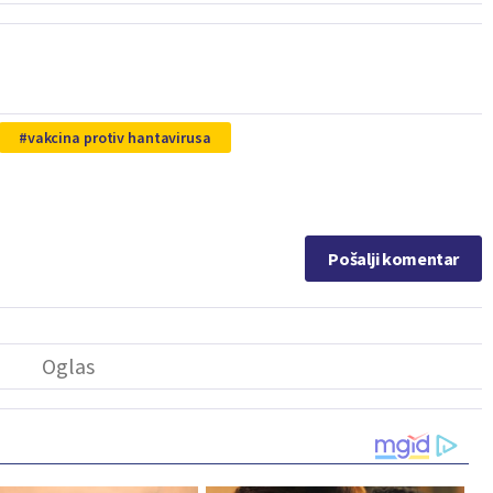
vakcina protiv hantavirusa
Pošalji komentar