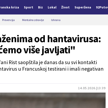
Iranska kriza
Sport
Biz
Lokal
Život
Superžena
92Puto
Prevencija
Mentalno zdravlje
Ishrana
aženima od hantavirusa:
emo više javljati"
ni Rist saopštila je danas da su svi kontakti
tavirus u Francuskoj testirani i imali negativan
14.05.2026.
13:39