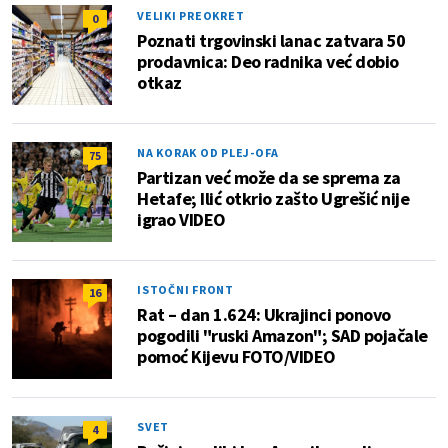
VELIKI PREOKRET
0
Poznati trgovinski lanac zatvara 50
prodavnica: Deo radnika već dobio
otkaz
NA KORAK OD PLEJ-OFA
75
Partizan već može da se sprema za
Hetafe; Ilić otkrio zašto Ugrešić nije
igrao VIDEO
ISTOČNI FRONT
16
Rat – dan 1.624: Ukrajinci ponovo
pogodili "ruski Amazon"; SAD pojačale
pomoć Kijevu FOTO/VIDEO
SVET
4