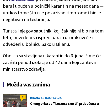
baru i upućen u bolnički karantin na mesec dana —
uprkos tome što nije pokazivao simptome i bio je
negativan na testiranju.
Turista i njegov saputnik, koji čak nije ni bio na tom
letu, privedeni su ispred bara u utorak uveče i
odvedeni u bolnicu Sako u Milanu.
Obojica su stavljena u karantin do 6. juna, čime će
završiti period izolacije od 42 dana koji zahteva
ministarstvo zdravlja.
Možda vas zanima
7
DRAMA SE NASTAVLJA
Crnogorka sa "kruzera smrti" prebačena u