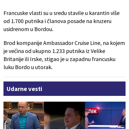
Francuske vlasti su u sredu stavile u karantin više
od 1.700 putnika i članova posade na kruzeru
usidrenom u Bordou.
Brod kompanije Ambassador Cruise Line, na kojem
je većina od ukupno 1.233 putnika iz Velike
Britanije ili Irske, stigao je u zapadnu francusku
luku Bordo u utorak.
Udarne vesti