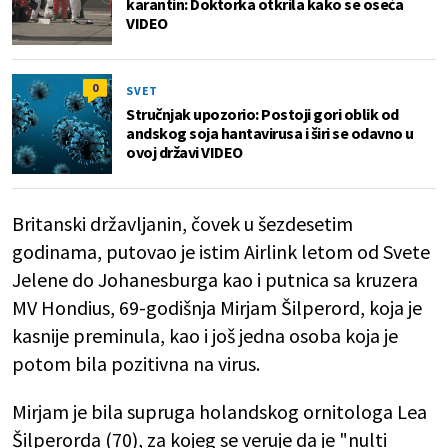
karantin: Doktorka otkrila kako se oseća
VIDEO
0
SVET
Stručnjak upozorio: Postoji gori oblik od
andskog soja hantavirusa i širi se odavno u
ovoj državi VIDEO
Britanski državljanin, čovek u šezdesetim
godinama, putovao je istim Airlink letom od Svete
Jelene do Johanesburga kao i putnica sa kruzera
MV Hondius, 69-godišnja Mirjam Šilperord, koja je
kasnije preminula, kao i još jedna osoba koja je
potom bila pozitivna na virus.
Mirjam je bila supruga holandskog ornitologa Lea
Šilperorda (70), za kojeg se veruje da je "nulti