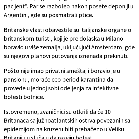
pacijent". Par se razboleo nakon posete deponiji u
Argentini, gde su posmatrali ptice.
Britanske vlasti obavestile su italijanske organe o
britanskom turisti, koji je pre dolaska u Milano
boravio u više zemalja, uključujući Amsterdam, gde
su njegovi planovi putovanja iznenada prekinuti.
Pošto nije imao privatni smeštaj i boravio je u
pansionu, moraće ceo period karantina da
provede u jednoj sobi odeljenja za infektivne
bolesti bolnice.
Istovremeno, zvaničnici su otkrili da će 10
Britanaca sa južnoatlantskih ostrva povezanih sa
epidemijom na kruzeru biti prebačeno u Veliku
Britaniju u slučaju da razviju bolest.