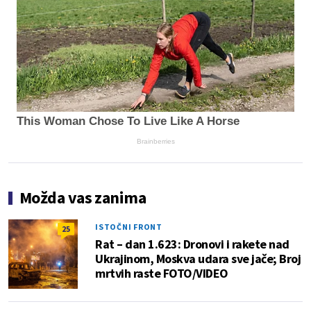
This Woman Chose To Live Like A Horse
Brainberries
Možda vas zanima
ISTOČNI FRONT
25
Rat – dan 1.623: Dronovi i rakete nad
Ukrajinom, Moskva udara sve jače; Broj
mrtvih raste FOTO/VIDEO