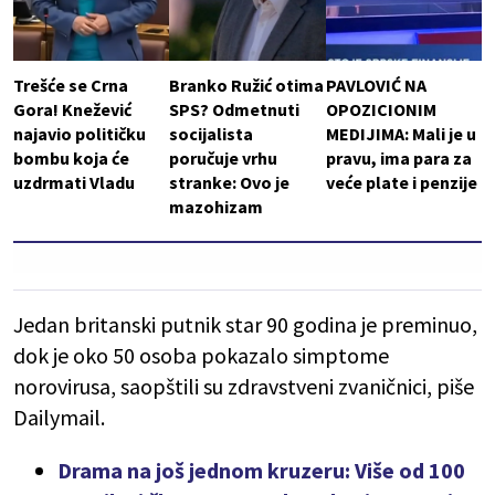
Trešće se Crna
Branko Ružić otima
PAVLOVIĆ NA
Gora! Knežević
SPS? Odmetnuti
OPOZICIONIM
najavio političku
socijalista
MEDIJIMA: Mali je u
bombu koja će
poručuje vrhu
pravu, ima para za
uzdrmati Vladu
stranke: Ovo je
veće plate i penzije
mazohizam
Jedan britanski putnik star 90 godina je preminuo,
dok je oko 50 osoba pokazalo simptome
norovirusa, saopštili su zdravstveni zvaničnici, piše
Dailymail.
Drama na još jednom kruzeru: Više od 100