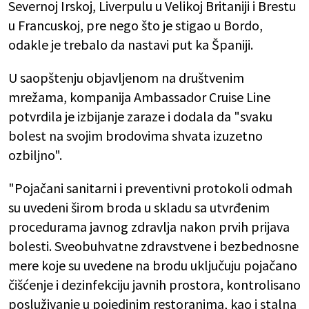
Severnoj Irskoj, Liverpulu u Velikoj Britaniji i Brestu
u Francuskoj, pre nego što je stigao u Bordo,
odakle je trebalo da nastavi put ka Španiji.
U saopštenju objavljenom na društvenim
mrežama, kompanija Ambassador Cruise Line
potvrdila je izbijanje zaraze i dodala da "svaku
bolest na svojim brodovima shvata izuzetno
ozbiljno".
"Pojačani sanitarni i preventivni protokoli odmah
su uvedeni širom broda u skladu sa utvrđenim
procedurama javnog zdravlja nakon prvih prijava
bolesti. Sveobuhvatne zdravstvene i bezbednosne
mere koje su uvedene na brodu uključuju pojačano
čišćenje i dezinfekciju javnih prostora, kontrolisano
posluživanje u pojedinim restoranima, kao i stalna