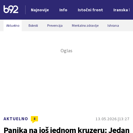
Najnovije
Info
Istočni front
Iranska kr
Nova vest
Aktuelno
Bolesti
Prevencija
Mentalno zdravlje
Ishrana
AKTUELNO
13.05.2026.
13:27
8
Panika na još jednom kruzeru: Jedan