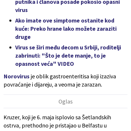
putnika i članova posade pokosio opasni
virus
Ako imate ove simptome ostanite kod
kuće: Preko hrane lako možete zaraziti
druge
Virus se širi među decom u Srbiji, roditelji
zabrinuti: "Što je dete manje, to je
opasnost veća" VIDEO
Norovirus
je oblik gastroenteritisa koji izaziva
povraćanje i dijareju, a veoma je zarazan.
Kruzer, koji je 6. maja isplovio sa Šetlandskih
ostrva, prethodno je pristajao u Belfastu u