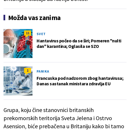
Možda vas zanima
11
SVET
Hantavirus počeo da se širi; Pomeren "nulti
dan" karantina; Oglasila se SZO
1
PANIKA
Francuska pod nadzorom zbog hantavirusa;
Danas sastanak ministara zdravlja EU
Grupa, koju čine stanovnici britanskih
prekomorskih teritorija Sveta Jelena i Ostrvo
Asension, biće prebačena u Britaniju kako bi tamo