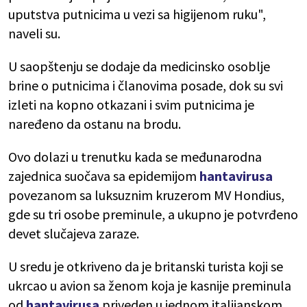
uputstva putnicima u vezi sa higijenom ruku",
naveli su.
U saopštenju se dodaje da medicinsko osoblje
brine o putnicima i članovima posade, dok su svi
izleti na kopno otkazani i svim putnicima je
naređeno da ostanu na brodu.
Ovo dolazi u trenutku kada se međunarodna
zajednica suočava sa epidemijom
hantavirusa
povezanom sa luksuznim kruzerom MV Hondius,
gde su tri osobe preminule, a ukupno je potvrđeno
devet slučajeva zaraze.
U sredu je otkriveno da je britanski turista koji se
ukrcao u avion sa ženom koja je kasnije preminula
od
hantavirusa
priveden u jednom italijanskom