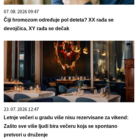
07. 08. 2026 09:47
Čiji hromozom određuje pol deteta? XX rađa se
devojčica, XY rađa se dečak
23. 07. 2026 12:47
Letnje večeri u gradu više nisu rezervisane za vikend:
Zašto sve više ljudi bira večeru koja se spontano
pretvori u druženje