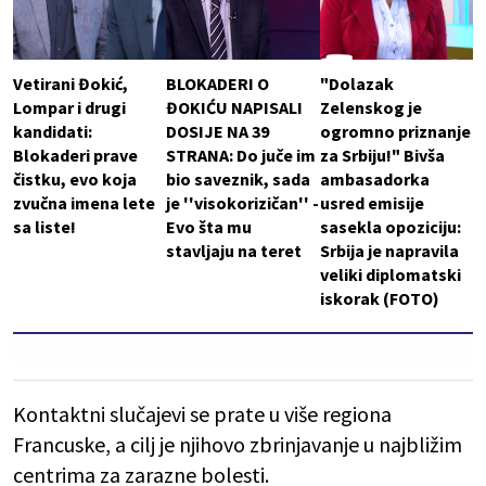
Vetirani Đokić,
BLOKADERI O
"Dolazak
Lompar i drugi
ĐOKIĆU NAPISALI
Zelenskog je
kandidati:
DOSIJE NA 39
ogromno priznanje
Blokaderi prave
STRANA: Do juče im
za Srbiju!" Bivša
čistku, evo koja
bio saveznik, sada
ambasadorka
zvučna imena lete
je ''visokorizičan'' -
usred emisije
sa liste!
Evo šta mu
sasekla opoziciju:
stavljaju na teret
Srbija je napravila
veliki diplomatski
iskorak (FOTO)
Kontaktni slučajevi se prate u više regiona
Francuske, a cilj je njihovo zbrinjavanje u najbližim
centrima za zarazne bolesti.