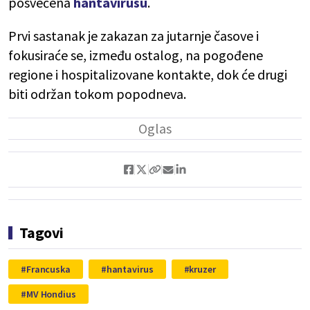
posvećena
hantavirusu
.
Prvi sastanak je zakazan za jutarnje časove i
fokusiraće se, između ostalog, na pogođene
regione i hospitalizovane kontakte, dok će drugi
biti održan tokom popodneva.
Tagovi
Francuska
hantavirus
kruzer
MV Hondius