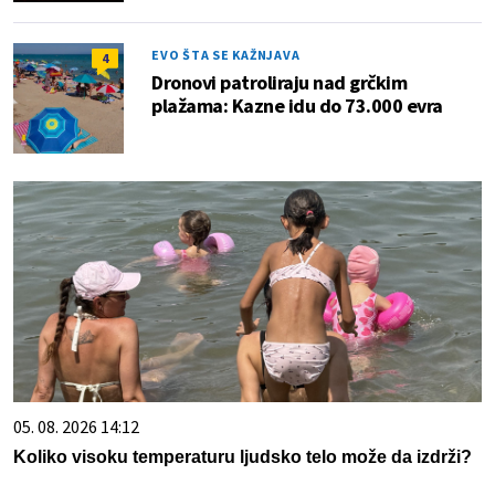
EVO ŠTA SE KAŽNJAVA
4
Dronovi patroliraju nad grčkim
plažama: Kazne idu do 73.000 evra
05. 08. 2026 14:12
Koliko visoku temperaturu ljudsko telo može da izdrži?