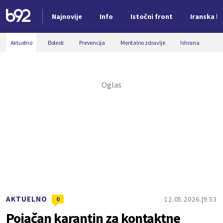
Najnovije
Info
Istočni front
Iranska kr
Nova vest
Aktuelno
Bolesti
Prevencija
Mentalno zdravlje
Ishrana
AKTUELNO
12.05.2026.
9:53
0
Pojačan karantin za kontaktne