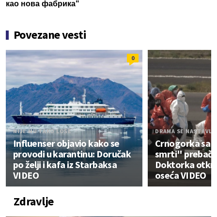
као нова фабрика"
Povezane vesti
0
NIJE MU TAKO LOŠE
DRAMA SE NASTAVLJ
Influenser objavio kako se
Crnogorka sa 
provodi u karantinu: Doručak
smrti" prebače
po želji i kafa iz Starbaksa
Doktorka otkri
VIDEO
oseća VIDEO
Zdravlje