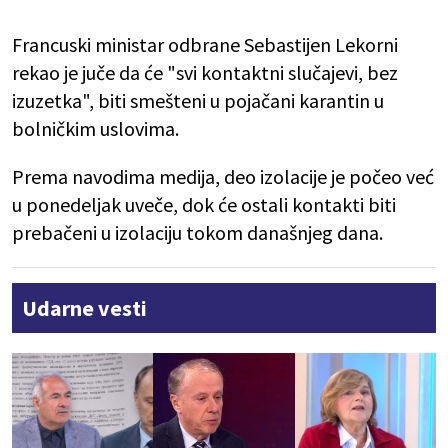
Francuski ministar odbrane Sebastijen Lekorni
rekao je juče da će "svi kontaktni slučajevi, bez
izuzetka", biti smešteni u pojačani karantin u
bolničkim uslovima.
Prema navodima medija, deo izolacije je počeo već
u ponedeljak uveče, dok će ostali kontakti biti
prebačeni u izolaciju tokom današnjeg dana.
Udarne vesti