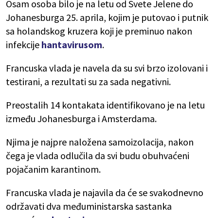
Osam osoba bilo je na letu od Svete Jelene do
Johanesburga 25. aprila, kojim je putovao i putnik
sa holandskog kruzera koji je preminuo nakon
infekcije
hantavirusom
.
Francuska vlada je navela da su svi brzo izolovani i
testirani, a rezultati su za sada negativni.
Preostalih 14 kontakata identifikovano je na letu
između Johanesburga i Amsterdama.
Njima je najpre naložena samoizolacija, nakon
čega je vlada odlučila da svi budu obuhvaćeni
pojačanim karantinom.
Francuska vlada je najavila da će se svakodnevno
održavati dva međuministarska sastanka