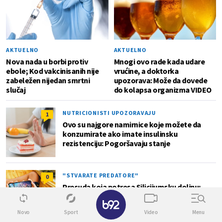
AKTUELNO
AKTUELNO
Nova nada u borbi protiv
Mnogi ovo rade kada udare
ebole; Kod vakcinisanih nije
vrućine, a doktorka
zabeležen nijedan smrtni
upozorava: Može da dovede
slučaj
do kolapsa organizma VIDEO
NUTRICIONISTI UPOZORAVAJU
1
Ovo su najgore namirnice koje možete da
konzumirate ako imate insulinsku
rezistenciju: Pogoršavaju stanje
"STVARATE PREDATORE"
0
Presuda koja potresa Silicijumsku dolinu:
Žestoka kazna zbog uticaja na mentalno
✕
zdravlje dece
Novo
Sport
Video
Menu