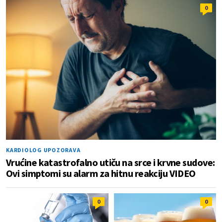
0
KARDIOLOG UPOZORAVA
Vrućine katastrofalno utiču na srce i krvne sudove:
Ovi simptomi su alarm za hitnu reakciju VIDEO
0
0