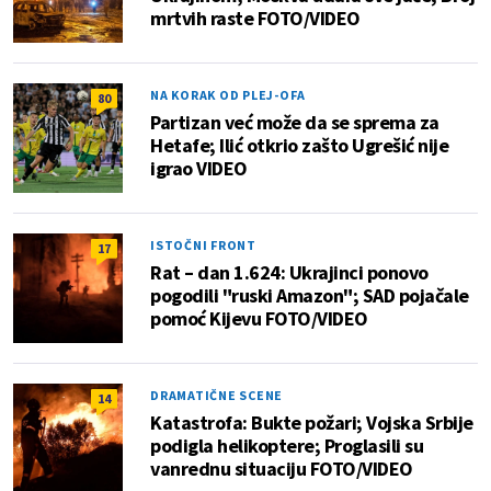
mrtvih raste FOTO/VIDEO
NA KORAK OD PLEJ-OFA
80
Partizan već može da se sprema za
Hetafe; Ilić otkrio zašto Ugrešić nije
igrao VIDEO
ISTOČNI FRONT
17
Rat – dan 1.624: Ukrajinci ponovo
pogodili "ruski Amazon"; SAD pojačale
pomoć Kijevu FOTO/VIDEO
DRAMATIČNE SCENE
14
Katastrofa: Bukte požari; Vojska Srbije
podigla helikoptere; Proglasili su
vanrednu situaciju FOTO/VIDEO