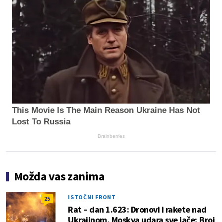
This Movie Is The Main Reason Ukraine Has Not
Lost To Russia
Brainberries
Možda vas zanima
ISTOČNI FRONT
25
Rat – dan 1.623: Dronovi i rakete nad
Ukrajinom, Moskva udara sve jače; Broj