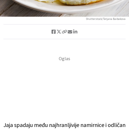
Shutterstock/Tatjana Baibakova
Jaja spadaju među najhranljivije namirnice i odličan