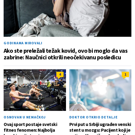
GODINAMA MIROVALI
Ako ste preležali težak kovid, ovo bi moglo da vas
zabrine: Naučnici otkrili neočekivanu posledicu
4
1
OSNOVAN U NEMAČKOJ
DOKTOR OTKRIO DETALJE
Ovaj sport postaje svetski
Prvi put u Srbiji ugrađen venski
fitnes fenomen: Najbolja
stent u mozgu: Pacijent koji je