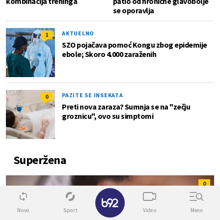
kombinacija treninga
patio od hronične glavobolje
se oporavlja
AKTUELNO
1
SZO pojačava pomoć Kongu zbog epidemije
ebole; Skoro 4.000 zaraženih
PAZITE SE INSEKATA
0
Preti nova zaraza? Sumnja se na "zečju
groznicu", ovo su simptomi
Superžena
0
✕
Novo
Sport
Video
Menu