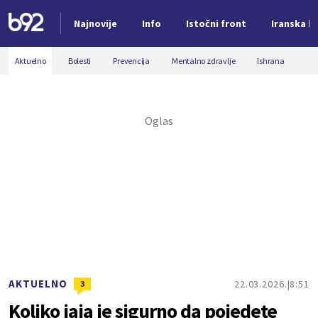
Najnovije
Info
Istočni front
Iranska kr
Nova vest
Aktuelno
Bolesti
Prevencija
Mentalno zdravlje
Ishrana
AKTUELNO
22.03.2026.
8:51
3
Koliko jaja je sigurno da pojedete