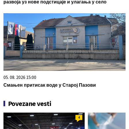
развоја уз нове подстицаје и улагања у село
05. 08. 2026 15:00
Смањен притисак воде у Старој Пазови
Povezane vesti
4