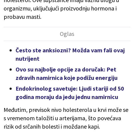
organizmu, uključujući proizvodnju hormona i
probavu masti.
Često ste anksiozni? Možda vam fali ovaj
nutrijent
Ovo su najbolje opcije za doručak: Pet
zdravih namirnica koje podižu energiju
Endokrinolog savetuje: Ljudi stariji od 50
godina moraju da jedu jednu namirnicu
Međutim, previsok nivo holesterola u krvi može se
s vremenom taložiti u arterijama, što povećava
rizik od srčanih bolesti i moždane kapi.