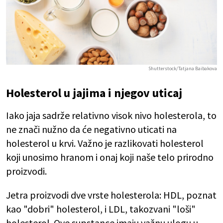
Shutterstock/Tatjana Baibakova
Holesterol u jajima i njegov uticaj
Iako jaja sadrže relativno visok nivo holesterola, to
ne znači nužno da će negativno uticati na
holesterol u krvi. Važno je razlikovati holesterol
koji unosimo hranom i onaj koji naše telo prirodno
proizvodi.
Jetra proizvodi dve vrste holesterola: HDL, poznat
kao "dobri" holesterol, i LDL, takozvani "loši"
holesterol. Ove supstance imaju važnu ulogu u