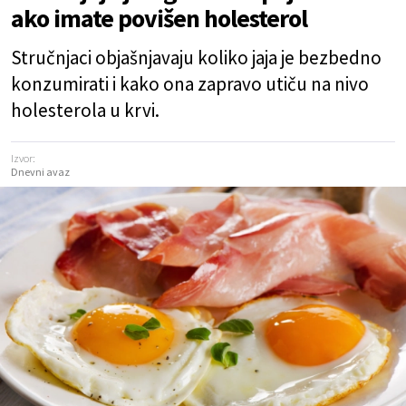
ako imate povišen holesterol
Stručnjaci objašnjavaju koliko jaja je bezbedno
konzumirati i kako ona zapravo utiču na nivo
holesterola u krvi.
Izvor:
Dnevni avaz