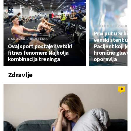
DOKTOR OTKRIO DE
Prvi put u Srbij
venski stent u
OSNOVAN U NEMAČKOJ
Ovaj sport postaje svetski
Pacijent koji je
fitnes fenomen: Najbolja
hronične glavob
kombinacija treninga
oporavlja
Zdravlje
0