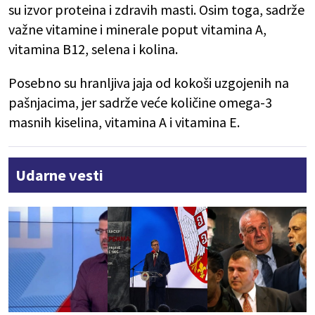
su izvor proteina i zdravih masti. Osim toga, sadrže
važne vitamine i minerale poput vitamina A,
vitamina B12, selena i kolina.
Posebno su hranljiva jaja od kokoši uzgojenih na
pašnjacima, jer sadrže veće količine omega-3
masnih kiselina, vitamina A i vitamina E.
Udarne vesti