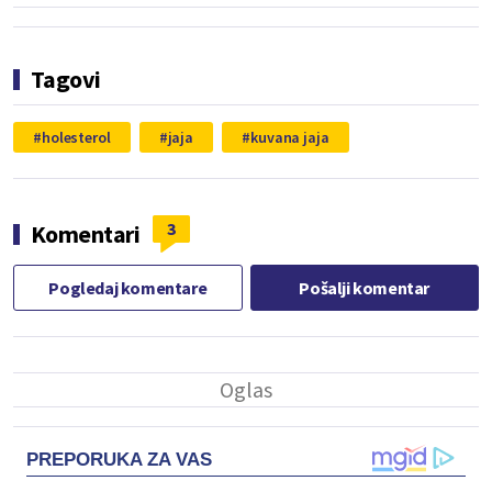
Tagovi
holesterol
jaja
kuvana jaja
3
Komentari
Pogledaj komentare
Pošalji komentar
PREPORUKA ZA VAS