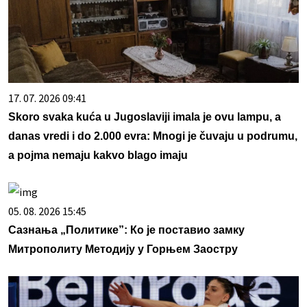
17. 07. 2026 09:41
Skoro svaka kuća u Jugoslaviji imala je ovu lampu, a
danas vredi i do 2.000 evra: Mnogi je čuvaju u podrumu,
a pojma nemaju kakvo blago imaju
05. 08. 2026 15:45
Сазнања „Политике”: Ко је поставио замку
Митрополиту Методију у Горњем Заостру