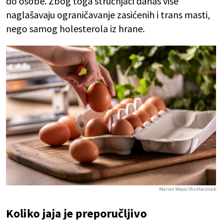
do osobe. Zbog toga stručnjaci danas više
naglašavaju ograničavanje zasićenih i trans masti,
nego samog holesterola iz hrane.
Marian Weyo/Shutterstock
Koliko jaja je preporučljivo