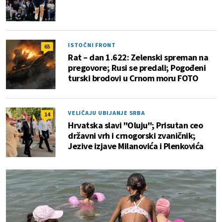
ISTOČNI FRONT
65
Rat – dan 1.622: Zelenski spreman na
pregovore; Rusi se predali; Pogođeni
turski brodovi u Crnom moru FOTO
VELIČAJU UBIJANJE SRBA
14
Hrvatska slavi "Oluju"; Prisutan ceo
državni vrh i crnogorski zvaničnik;
Jezive izjave Milanovića i Plenkovića