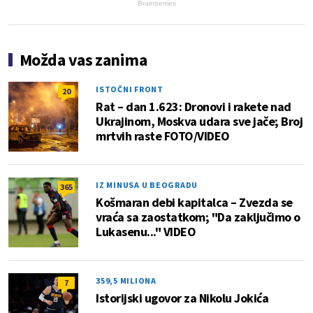
Brainberries
Možda vas zanima
ISTOČNI FRONT
20
Rat – dan 1.623: Dronovi i rakete nad
Ukrajinom, Moskva udara sve jače; Broj
mrtvih raste FOTO/VIDEO
IZ MINUSA U BEOGRADU
365
Košmaran debi kapitalca – Zvezda se
vraća sa zaostatkom; "Da zaključimo o
Lukasenu..." VIDEO
359,5 MILIONA
7
Istorijski ugovor za Nikolu Jokića