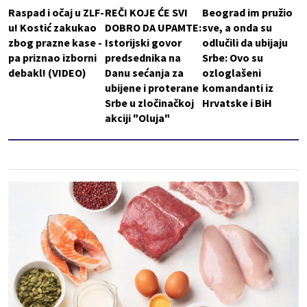
Raspad i očaj u ZLF-
REČI KOJE ĆE SVI
Beograd im pružio
u! Kostić zakukao
DOBRO DA UPAMTE:
sve, a onda su
zbog prazne kase -
Istorijski govor
odlučili da ubijaju
pa priznao izborni
predsednika na
Srbe: Ovo su
debakl! (VIDEO)
Danu sećanja za
ozloglašeni
ubijene i proterane
komandanti iz
Srbe u zločinačkoj
Hrvatske i BiH
akciji "Oluja"