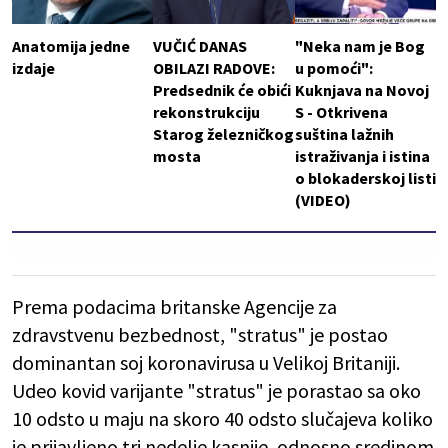
Anatomija jedne
VUČIĆ DANAS
"Neka nam je Bog
izdaje
OBILAZI RADOVE:
u pomoći":
Predsednik će obići
Kuknjava na Novoj
rekonstrukciju
S - Otkrivena
Starog železničkog
suština lažnih
mosta
istraživanja i istina
o blokaderskoj listi
(VIDEO)
Prema podacima britanske Agencije za
zdravstvenu bezbednost, "stratus" je postao
dominantan soj koronavirusa u Velikoj Britaniji.
Udeo kovid varijante "stratus" je porastao sa oko
10 odsto u maju na skoro 40 odsto slučajeva koliko
je prijavljeno tri nedelje kasnije, odnosno sredinom