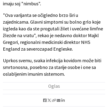
imaju soj "nimbus".
"Ova varijanta se očigledno brzo širi u
zajednicama. Glavni simptomi su bolno grlo koje
izgleda kao da ste progutali žilet i uvećane limfne
žlezde na vratu", rekao je nedavno doktor Majkl
Gregori, regionalni medicinski direktor NHS
England za severozapad Engleske.
Uprkos svemu, svaka infekcija kovidom može biti
smrtonosna, posebno za starije osobe i one sa
oslabljenim imunim sistemom.