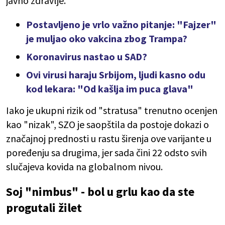
javno zdravlje.
Postavljeno je vrlo važno pitanje: "Fajzer"
je muljao oko vakcina zbog Trampa?
Koronavirus nastao u SAD?
Ovi virusi haraju Srbijom, ljudi kasno odu
kod lekara: "Od kašlja im puca glava"
Iako je ukupni rizik od "stratusa" trenutno ocenjen
kao "nizak", SZO je saopštila da postoje dokazi o
značajnoj prednosti u rastu širenja ove varijante u
poređenju sa drugima, jer sada čini 22 odsto svih
slučajeva kovida na globalnom nivou.
Soj "nimbus" - bol u grlu kao da ste
progutali žilet