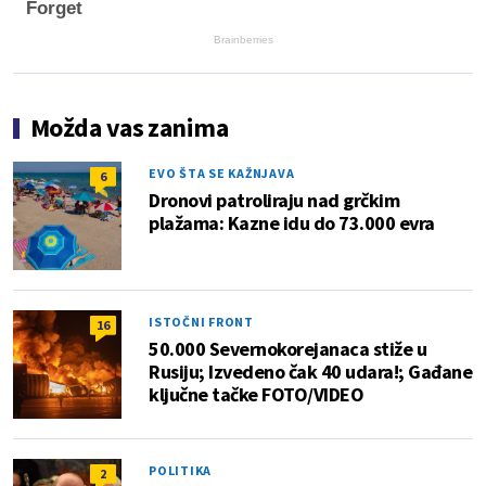
Forget
Brainberries
Možda vas zanima
EVO ŠTA SE KAŽNJAVA
6
Dronovi patroliraju nad grčkim
plažama: Kazne idu do 73.000 evra
ISTOČNI FRONT
16
50.000 Severnokorejanaca stiže u
Rusiju; Izvedeno čak 40 udara!; Gađane
ključne tačke FOTO/VIDEO
POLITIKA
2