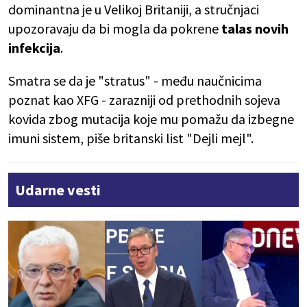
dominantna je u Velikoj Britaniji, a stručnjaci
upozoravaju da bi mogla da pokrene
talas novih
infekcija
.
Smatra se da je "stratus" - među naučnicima
poznat kao XFG - zarazniji od prethodnih sojeva
kovida zbog mutacija koje mu pomažu da izbegne
imuni sistem, piše britanski list "Dejli mejl".
Udarne vesti