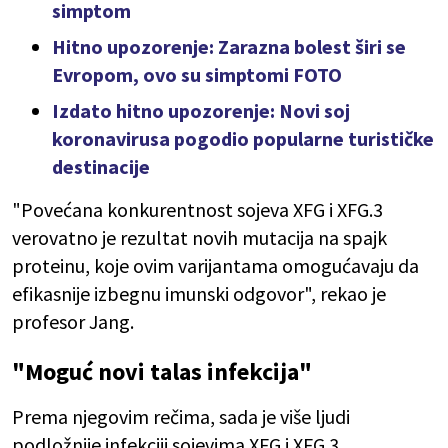
simptom
Hitno upozorenje: Zarazna bolest širi se
Evropom, ovo su simptomi FOTO
Izdato hitno upozorenje: Novi soj
koronavirusa pogodio popularne turističke
destinacije
"Povećana konkurentnost sojeva XFG i XFG.3
verovatno je rezultat novih mutacija na spajk
proteinu, koje ovim varijantama omogućavaju da
efikasnije izbegnu imunski odgovor", rekao je
profesor Jang.
"Moguć novi talas infekcija"
Prema njegovim rečima, sada je više ljudi
podložnije infekciji sojevima XFG i XFG.3.