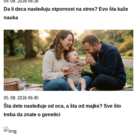
09. 08. 2026 06:26
Da li deca nasleđuju otpornost na stres? Evo šta kaže
nauka
05. 08. 2026 06:45
Šta dete nasleđuje od oca, a šta od majke? Sve što
treba da znate o genetici