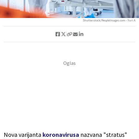
Shutterstock/PeopleImages.com - Yuri A
Nova varijanta
koronavirusa
nazvana "stratus"