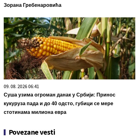
Зорана Гребенаровића
09. 08. 2026 06:41
Суша узима огроман данак у Србији: Принос
кукуруза пада и до 40 одсто, губици се мере
стотинама милиона евра
Povezane vesti