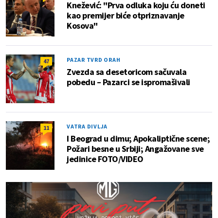
Knežević: "Prva odluka koju ću doneti
kao premijer biće otpriznavanje
Kosova"
PAZAR TVRD ORAH
47
Zvezda sa desetoricom sačuvala
pobedu – Pazarci se ispromašivali
VATRA DIVLJA
11
I Beograd u dimu; Apokaliptične scene;
Požari besne u Srbiji; Angažovane sve
jedinice FOTO/VIDEO