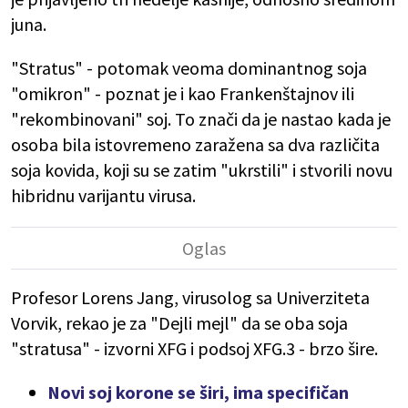
juna.
"Stratus" - potomak veoma dominantnog soja
"omikron" - poznat je i kao Frankenštajnov ili
"rekombinovani" soj. To znači da je nastao kada je
osoba bila istovremeno zaražena sa dva različita
soja kovida, koji su se zatim "ukrstili" i stvorili novu
hibridnu varijantu virusa.
Profesor Lorens Jang, virusolog sa Univerziteta
Vorvik, rekao je za "Dejli mejl" da se oba soja
"stratusa" - izvorni XFG i podsoj XFG.3 - brzo šire.
Novi soj korone se širi, ima specifičan