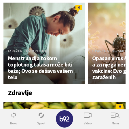
0
IZRAŽENIJI SIMPTOMI
OPASNOST I U SRBIJ
Menstruacija tokom
Opasan virus ši
toplotnog talasa može biti
a za njega nema
teža; Ovo se dešava vašem
vakcine: Evo gd
telu
zaraženih
Zdravlje
0
✕
Novo
Sport
Video
Menu