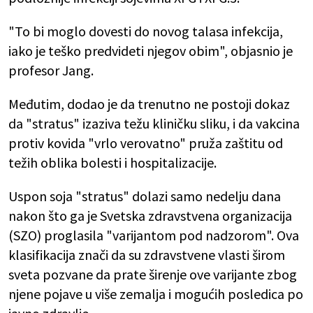
"To bi moglo dovesti do novog talasa infekcija,
iako je teško predvideti njegov obim", objasnio je
profesor Jang.
Međutim, dodao je da trenutno ne postoji dokaz
da "stratus" izaziva težu kliničku sliku, i da vakcina
protiv kovida "vrlo verovatno" pruža zaštitu od
težih oblika bolesti i hospitalizacije.
Uspon soja "stratus" dolazi samo nedelju dana
nakon što ga je Svetska zdravstvena organizacija
(SZO) proglasila "varijantom pod nadzorom". Ova
klasifikacija znači da su zdravstvene vlasti širom
sveta pozvane da prate širenje ove varijante zbog
njene pojave u više zemalja i mogućih posledica po