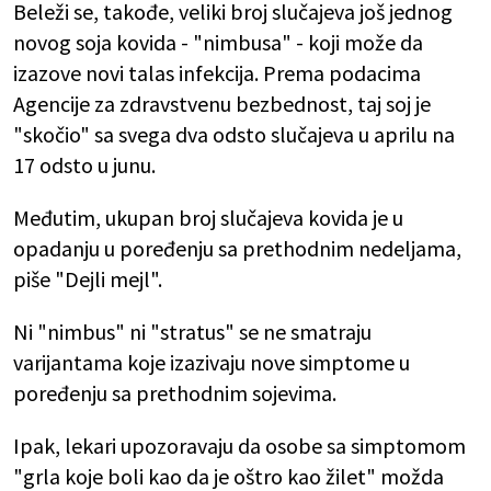
Beleži se, takođe, veliki broj slučajeva još jednog
novog soja kovida - "nimbusa" - koji može da
izazove novi talas infekcija. Prema podacima
Agencije za zdravstvenu bezbednost, taj soj je
"skočio" sa svega dva odsto slučajeva u aprilu na
17 odsto u junu.
Međutim, ukupan broj slučajeva kovida je u
opadanju u poređenju sa prethodnim nedeljama,
piše "Dejli mejl".
Ni "nimbus" ni "stratus" se ne smatraju
varijantama koje izazivaju nove simptome u
poređenju sa prethodnim sojevima.
Ipak, lekari upozoravaju da osobe sa simptomom
"grla koje boli kao da je oštro kao žilet" možda