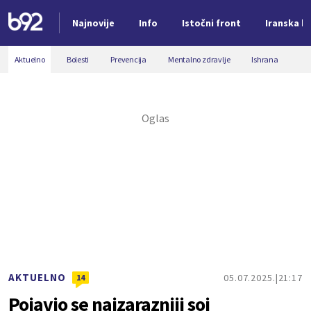
Najnovije
Info
Istočni front
Iranska kr
Nova vest
Aktuelno
Bolesti
Prevencija
Mentalno zdravlje
Ishrana
AKTUELNO
05.07.2025.
21:17
14
Pojavio se najzarazniji soj