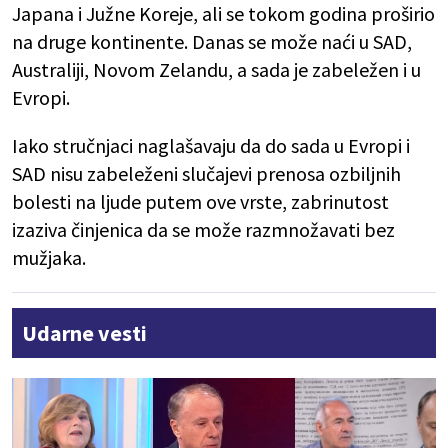
Japana i Južne Koreje, ali se tokom godina proširio
na druge kontinente. Danas se može naći u SAD,
Australiji, Novom Zelandu, a sada je zabeležen i u
Evropi.
Iako stručnjaci naglašavaju da do sada u Evropi i
SAD nisu zabeleženi slučajevi prenosa ozbiljnih
bolesti na ljude putem ove vrste, zabrinutost
izaziva činjenica da se može razmnožavati bez
mužjaka.
Udarne vesti