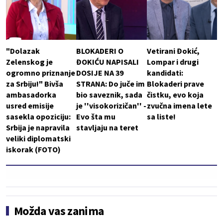
"Dolazak
BLOKADERI O
Vetirani Đokić,
Zelenskog je
ĐOKIĆU NAPISALI
Lompar i drugi
ogromno priznanje
DOSIJE NA 39
kandidati:
za Srbiju!" Bivša
STRANA: Do juče im
Blokaderi prave
ambasadorka
bio saveznik, sada
čistku, evo koja
usred emisije
je ''visokorizičan'' -
zvučna imena lete
sasekla opoziciju:
Evo šta mu
sa liste!
Srbija je napravila
stavljaju na teret
veliki diplomatski
iskorak (FOTO)
Možda vas zanima