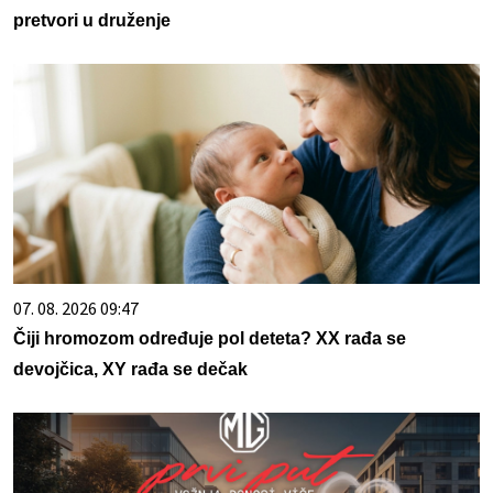
pretvori u druženje
07. 08. 2026 09:47
Čiji hromozom određuje pol deteta? XX rađa se
devojčica, XY rađa se dečak