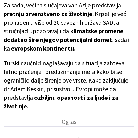
Za sada, većina slučajeva van Azije predstavlja
pretnju prvenstveno za životinje
. Krpelj je već
pronađen u više od 20 saveznih država SAD, a
stručnjaci upozoravaju da
klimatske promene
dodatno šire njegov potencijalni domet
, sada i
ka
evropskom kontinentu.
Turski naučnici naglašavaju da situacija zahteva
hitno praćenje i preduzimanje mera kako bi se
ograničilo dalje širenje ove vrste. Kako zaključuje
dr Adem Keskin, prisustvo u Evropi može da
predstavlja
ozbiljnu opasnost i za ljude i za
životinje.