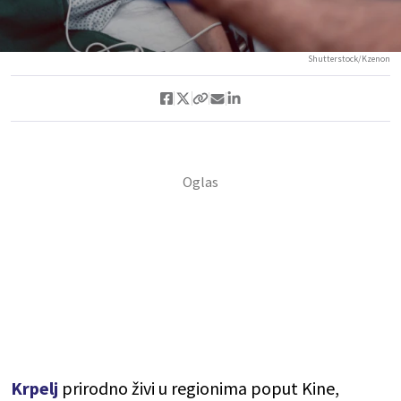
Shutterstock/Kzenon
Krpelj
prirodno živi u regionima poput Kine,