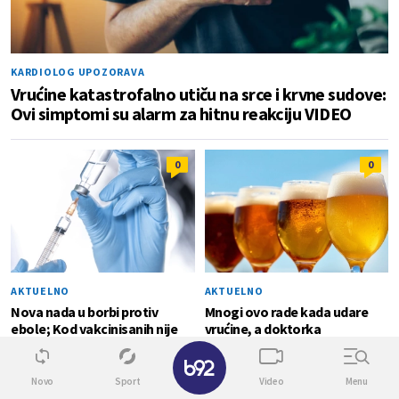
KARDIOLOG UPOZORAVA
Vrućine katastrofalno utiču na srce i krvne sudove:
Ovi simptomi su alarm za hitnu reakciju VIDEO
0
0
AKTUELNO
AKTUELNO
Nova nada u borbi protiv
Mnogi ovo rade kada udare
ebole; Kod vakcinisanih nije
vrućine, a doktorka
zabeležen nijedan smrtni
upozorava: Može da dovede
✕
slučaj
do kolapsa organizma VIDEO
Novo
Sport
Video
Menu