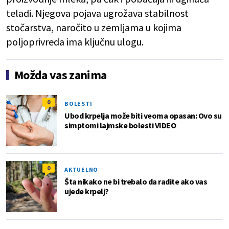
teladi. Njegova pojava ugrožava stabilnost
stočarstva, naročito u zemljama u kojima
poljoprivreda ima ključnu ulogu.
Možda vas zanima
0
BOLESTI
Ubod krpelja može biti veoma opasan: Ovo su
simptomi lajmske bolesti VIDEO
0
AKTUELNO
Šta nikako ne bi trebalo da radite ako vas
ujede krpelj?