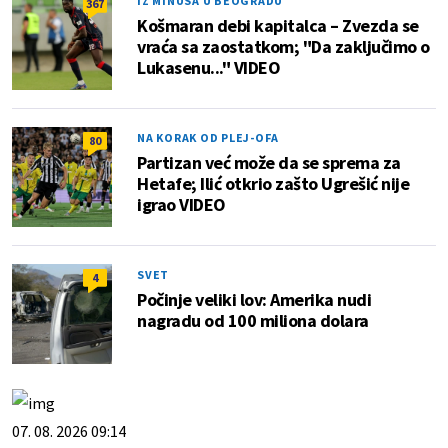
IZ MINUSA U BEOGRADU
367
Košmaran debi kapitalca – Zvezda se
vraća sa zaostatkom; "Da zaključimo o
Lukasenu..." VIDEO
NA KORAK OD PLEJ-OFA
80
Partizan već može da se sprema za
Hetafe; Ilić otkrio zašto Ugrešić nije
igrao VIDEO
SVET
4
Počinje veliki lov: Amerika nudi
nagradu od 100 miliona dolara
07. 08. 2026 09:14