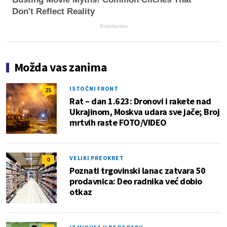
Don't Reflect Reality
Brainberries
Možda vas zanima
ISTOČNI FRONT
25
Rat – dan 1.623: Dronovi i rakete nad
Ukrajinom, Moskva udara sve jače; Broj
mrtvih raste FOTO/VIDEO
VELIKI PREOKRET
0
Poznati trgovinski lanac zatvara 50
prodavnica: Deo radnika već dobio
otkaz