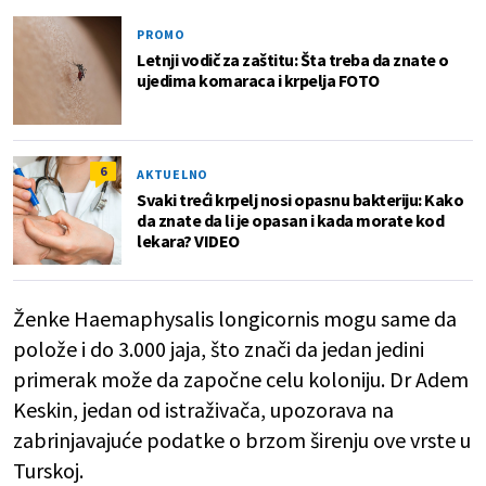
PROMO
Letnji vodič za zaštitu: Šta treba da znate o
ujedima komaraca i krpelja FOTO
6
AKTUELNO
Svaki treći krpelj nosi opasnu bakteriju: Kako
da znate da li je opasan i kada morate kod
lekara? VIDEO
Ženke Haemaphysalis longicornis mogu same da
polože i do 3.000 jaja, što znači da jedan jedini
primerak može da započne celu koloniju. Dr Adem
Keskin, jedan od istraživača, upozorava na
zabrinjavajuće podatke o brzom širenju ove vrste u
Turskoj.