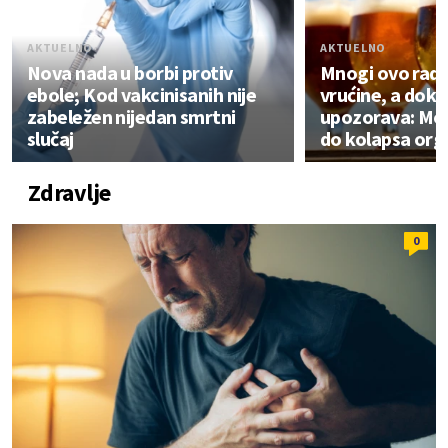
AKTUELNO
AKTUELNO
Nova nada u borbi protiv
Mnogi ovo rade
ebole; Kod vakcinisanih nije
vrućine, a dok
zabeležen nijedan smrtni
upozorava: Mo
slučaj
do kolapsa or
Zdravlje
0