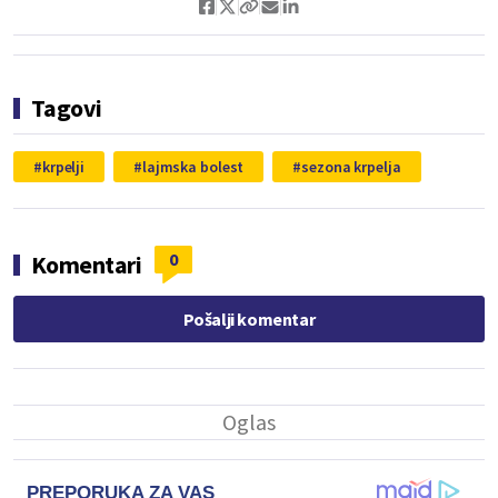
Tagovi
krpelji
lajmska bolest
sezona krpelja
0
Komentari
Pošalji komentar
PREPORUKA ZA VAS