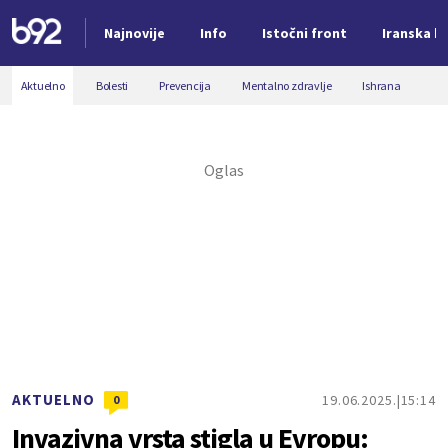
Najnovije
Info
Istočni front
Iranska kr
Nova vest
Aktuelno
Bolesti
Prevencija
Mentalno zdravlje
Ishrana
AKTUELNO
19.06.2025.
15:14
0
Invazivna vrsta stigla u Evropu: