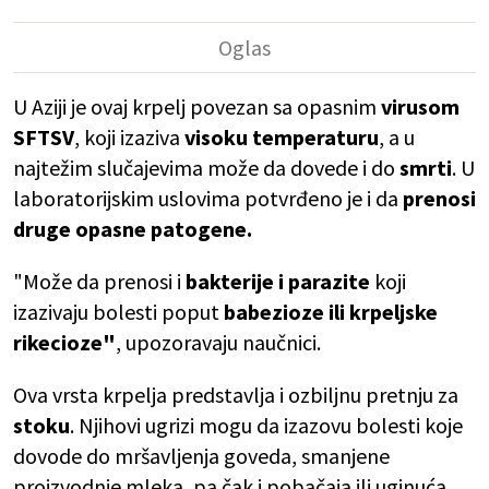
U Aziji je ovaj krpelj povezan sa opasnim
virusom
SFTSV
, koji izaziva
visoku temperaturu
, a u
najtežim slučajevima može da dovede i do
smrti
. U
laboratorijskim uslovima potvrđeno je i da
prenosi
druge opasne patogene.
"Može da prenosi i
bakterije i parazite
koji
izazivaju bolesti poput
babezioze ili krpeljske
rikecioze"
, upozoravaju naučnici.
Ova vrsta krpelja predstavlja i ozbiljnu pretnju za
stoku
. Njihovi ugrizi mogu da izazovu bolesti koje
dovode do mršavljenja goveda, smanjene
proizvodnje mleka, pa čak i pobačaja ili uginuća